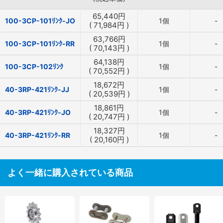
65,440
円
100-3CP-101ﾘﾝｸ-JO
1個
-
(
71,984
円
)
63,766
円
100-3CP-101ﾘﾝｸ-RR
1個
-
(
70,143
円
)
64,138
円
100-3CP-102ﾘﾝｸ
1個
-
(
70,552
円
)
18,672
円
40-3RP-421ﾘﾝｸ-JJ
1個
-
(
20,539
円
)
18,861
円
40-3RP-421ﾘﾝｸ-JO
1個
-
(
20,747
円
)
18,327
円
40-3RP-421ﾘﾝｸ-RR
1個
-
(
20,160
円
)
よく一緒に購入されている商品