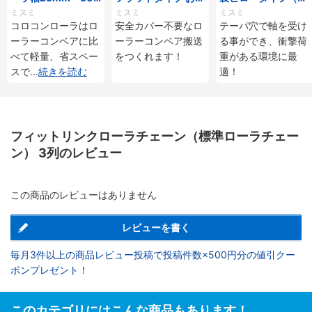
mmタイプ
じ付
ーパ穴タイプ）
ミスミ
ミスミ
ミスミ
コロコンローラはロ
安全カバー不要なロ
テーパ穴で軸を受け
ーラーコンベアに比
ーラーコンベア搬送
る事ができ、衝撃荷
べて軽量、省スペー
をつくれます！
重がある環境に最
スで
...
続きを読む
適！
フィットリンクローラチェーン（標準ローラチェー
ン） 3列のレビュー
この商品のレビューはありません
レビューを書く
毎月3件以上の商品レビュー投稿で投稿件数×500円分の値引クー
ポンプレゼント！
このカテゴリにはこんな商品もあります！