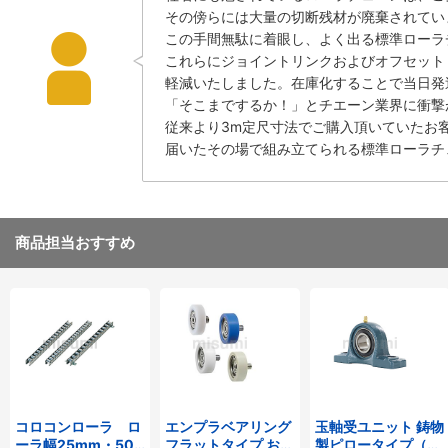
その傍らには大量の切断残材が廃棄されてい
この手間無駄に着眼し、よく出る標準ローラチ
これらにジョイントリンクおよびオフセット
軽減いたしました。在庫化することで当日発
「そこまでするか！」とチエーン業界に衝撃
従来より3m定尺寸法でご購入頂いていたお
届いたその場で組み立てられる標準ローラチ
商品担当おすすめ
コロコンローラ ロ
エンプラベアリング
玉軸受ユニット 鋳物
ーラ幅25mm・50
フラットタイプ おね
製ピロータイプ（テ