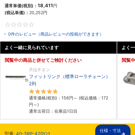
18,411
通常単価(税別)：
円
(税込単価)：
20,252
円
0
0件のレビュー（商品レビューの投稿ができます）
よく一緒に見られています
よく一
閲覧中の商品と併せてご検討ください
閲覧
片山チエン
フィットリンク（標準ローラチェーン）
2列
5
通常価格(税別)：
156
円
～
(税込価格：
172
円
～)
通常出荷日：在庫品1日目
仕様・寸法

型番:
40-3RP-420ﾘﾝｸ