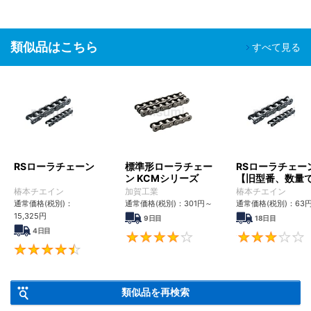
類似品はこちら
すべて見る
RSローラチェーン
標準形ローラチェー
RSローラチェー
ン KCMシリーズ
【旧型番、数量
ンク数指定】
椿本チエイン
加賀工業
椿本チエイン
通常価格(税別)：
通常価格(税別)：
301
円
～
通常価格(税別)：
63
15,325
円
9日目
18日目
4日目
4
4.6
類似品を再検索