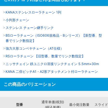
KANAステンレスローラチェーン 1列
小判形チェーン
ステンレス チェーン継手リンク
BSローラチェーン（ISO606規格品・Bシリーズ）【新型番、型
番でリンク数指定】
強力大形コンベヤチェーン（AT仕様）
RSローラチェーン 【旧型番、数量でリンク数指定】
ニッサチェイン 鉄ユニクロ溶接リンクチェイン 5.5mm×30m
KANA 二倍ピッチA1・A2形アタッチメント付ローラチェーン
この商品のバリエーション
通常単価(税別)
型番
最小発注数量
スライド
(税込単価)