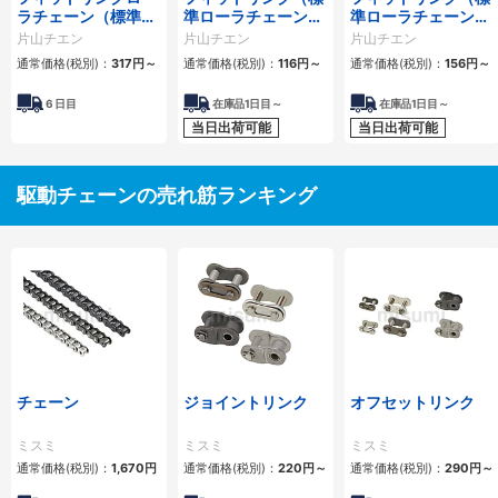
ラチェーン（標準ロ
準ローラチェーン）
準ローラチェーン）
ーラチェーン） 4列
1列
2列
片山チエン
片山チエン
片山チエン
通常価格(税別)：
317
円
～
通常価格(税別)：
116
円
～
通常価格(税別)：
156
円
～
6
日目
在庫品1日目～
在庫品1日目～
当日出荷可能
当日出荷可能
駆動チェーンの売れ筋ランキング
チェーン
ジョイントリンク
オフセットリンク
ミスミ
ミスミ
ミスミ
通常価格(税別)：
1,670
円
通常価格(税別)：
220
円
～
通常価格(税別)：
290
円
～