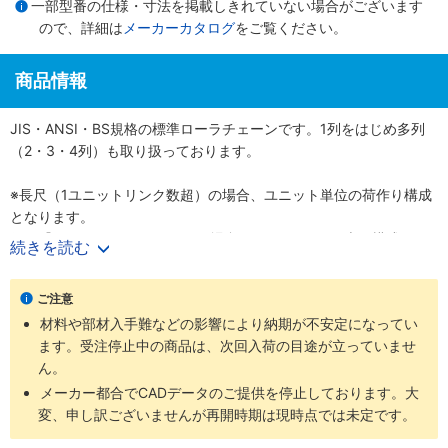
一部型番の仕様・寸法を掲載しきれていない場合がございます
ので、詳細は
メーカーカタログ
をご覧ください。
商品情報
JIS・ANSI・BS規格の標準ローラチェーンです。1列をはじめ多列
（2・3・4列）も取り扱っております。
※長尺（1ユニットリンク数超）の場合、ユニット単位の荷作り構成
となります。
例）『60-1RP-1600リンク』の場合、160リンク×10本の構成とな
続きを読む
ります。
ご注意
材料や部材入手難などの影響により納期が不安定になってい
ます。受注停止中の商品は、次回入荷の目途が立っていませ
ん。
メーカー都合でCADデータのご提供を停止しております。大
変、申し訳ございませんが再開時期は現時点では未定です。