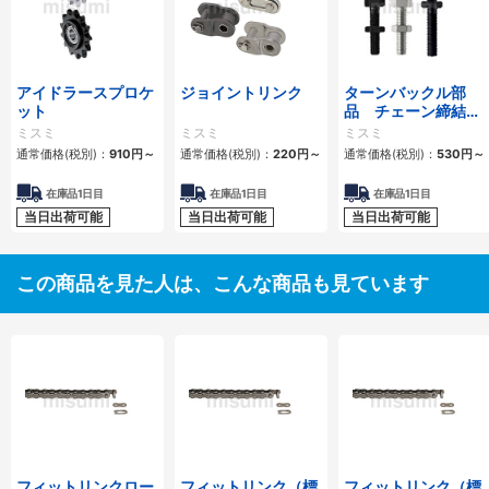
アイドラースプロケ
ジョイントリンク
ターンバックル部
ット
品 チェーン締結
用 スタンダードタ
ミスミ
ミスミ
ミスミ
イプ・ロングタイプ
通常価格(税別)：
910
円
～
通常価格(税別)：
220
円
～
通常価格(税別)：
530
円
～
在庫品1日目
在庫品1日目
在庫品1日目
当日出荷可能
当日出荷可能
当日出荷可能
この商品を見た人は、こんな商品も見ています
フィットリンクロー
フィットリンク（標
フィットリンク（標