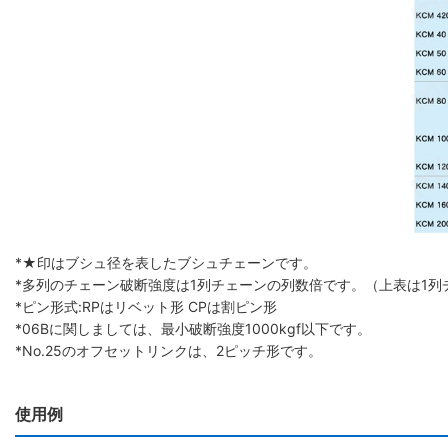
*★印はブシュ径を表したブシュチェーンです。
*多列のチェーン破断強度は1列チェーンの列数倍です。（上表は1列
*ピン形式:RPはリベット形 CPは割ピン形
*06Bに関しましては、最小破断強度1000kgf以下です。
*No.25のオフセットリンクは、2ピッチ形です。
使用例