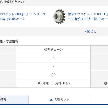
てご検討ください
プロケット 80B形 セミFシリーズ
標準スプロケット 100B・C
工済（新JISキー）
ーズ 軸穴加工済（新JISキ
－閉じる
Oの仕様・寸法情報
標準チェーン
3
-
RP
JO(片端JL、片端OL付)
接
品情報
型番リスト