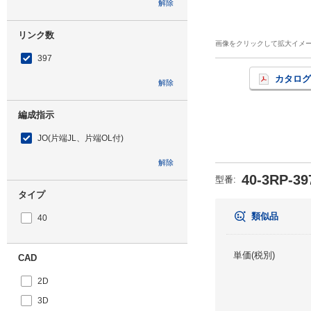
解除
リンク数
画像をクリックして拡大イメ
397
カタログ
解除
編成指示
JO(片端JL、片端OL付)
解除
40-3RP-39
型番
:
タイプ
類似品
40
単価(税別)
CAD
2D
3D