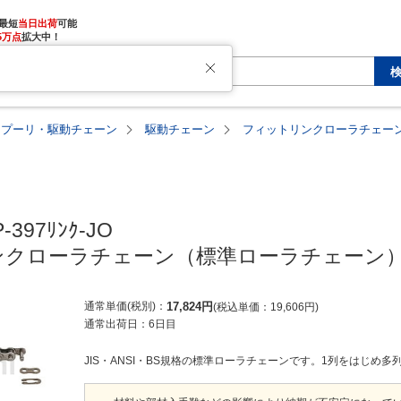
最短
当日出荷
5万点
拡大中！
・プーリ・駆動チェーン
駆動チェーン
フィットリンクローラチェーン
-397ﾘﾝｸ-JO

クローラチェーン（標準ローラチェーン）
通常単価(税別)
17,824
円
税込単価
19,606
円
通常出荷日：
6日目
JIS・ANSI・BS規格の標準ローラチェーンです。1列をはじめ多列