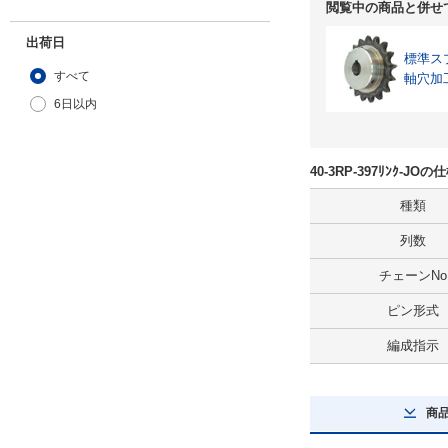
閲覧中の商品と併せ
出荷日
標準ス
すべて
軸穴加
6日以内
40-3RP-397ﾘﾝｸ-J
種類
列数
チェーンNo
ピン形式
編成指示
商