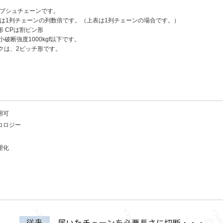
たブシュチェーンです。
度は1列チェーンの列数倍です。（上表は1列チェーンの場合です。）
形 CPは割ピン形
小破断強度1000kgf以下です。
ンクは、2ピッチ形です。
用可
コロジー
理化