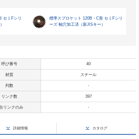
形 セミFシリ
標準スプロケット 120B・C形 セミFシリ
ー）
ーズ 軸穴加工済（新JISキー）
呼び番号
40
材質
スチール
列数
-
リンク数
397
合リンクのみ
-
詳細情報
カタログ