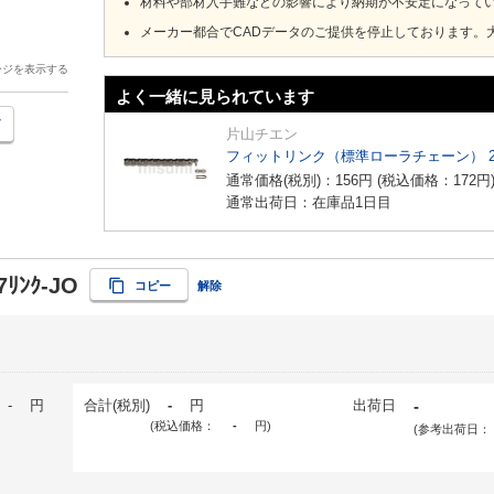
材料や部材入手難などの影響により納期が不安定になって
メーカー都合でCADデータのご提供を停止しております。
ージを表示する
よく一緒に見られています
片山チエン
フィットリンク（標準ローラチェーン） 
通常価格(税別)：
156
円
(税込価格：
172
円
通常出荷日：在庫品1日目
7ﾘﾝｸ-JO
コピー
解除
-
円
合計(税別)
-
円
出荷日
-
(税込価格：
-
円
)
(参考出荷日：