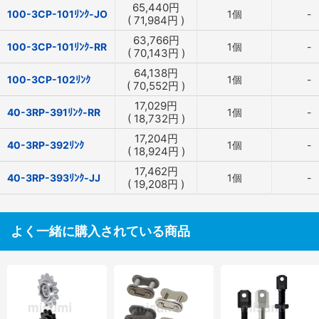
65,440
円
100-3CP-101ﾘﾝｸ-JO
1個
-
(
71,984
円
)
63,766
円
100-3CP-101ﾘﾝｸ-RR
1個
-
(
70,143
円
)
64,138
円
100-3CP-102ﾘﾝｸ
1個
-
(
70,552
円
)
17,029
円
40-3RP-391ﾘﾝｸ-RR
1個
-
(
18,732
円
)
17,204
円
40-3RP-392ﾘﾝｸ
1個
-
(
18,924
円
)
17,462
円
40-3RP-393ﾘﾝｸ-JJ
1個
-
(
19,208
円
)
よく一緒に購入されている商品