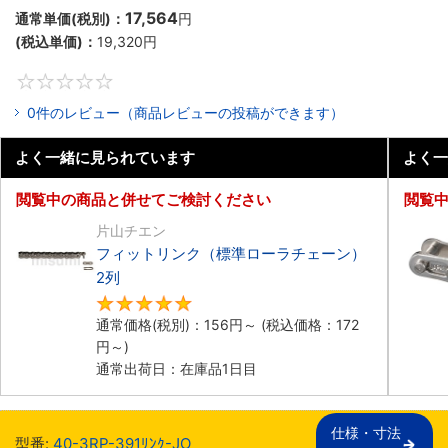
17,564
通常単価(税別)：
円
(税込単価)：
19,320
円
0
0件のレビュー（商品レビューの投稿ができます）
よく一緒に見られています
よく一
閲覧中の商品と併せてご検討ください
閲覧
片山チエン
フィットリンク（標準ローラチェーン）
2列
5
通常価格(税別)：
156
円
～
(税込価格：
172
円
～)
通常出荷日：在庫品1日目
仕様・寸法

型番:
40-3RP-391ﾘﾝｸ-JO