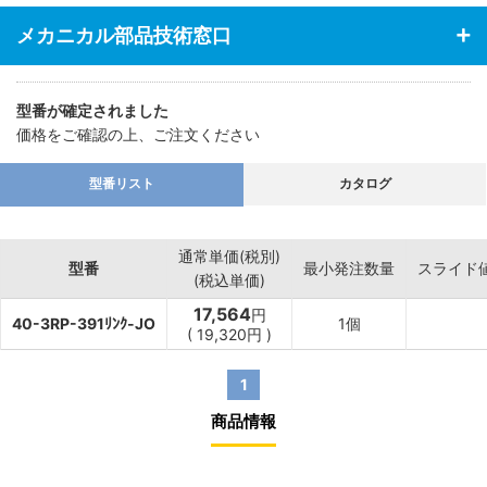
メカニカル部品技術窓口
型番が確定されました
価格をご確認の上、ご注文ください
型番リスト
カタログ
通常単価(税別)
型番
最小発注数量
スライド
(税込単価)
17,564
円
40-3RP-391ﾘﾝｸ-JO
1個
(
19,320
円
)
1
商品情報