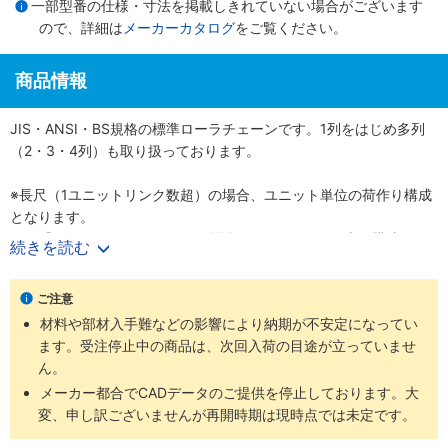
一部型番の仕様・寸法を掲載しきれていない場合がございます
ので、詳細は
メーカーカタログ
をご覧ください。
商品情報
JIS・ANSI・BS規格の標準ローラチェーンです。1列をはじめ多列
（2・3・4列）も取り扱っております。
※長尺（1ユニットリンク数超）の場合、ユニット単位の荷作り構成
となります。
例）『60-1RP-1600リンク』の場合、160リンク×10本の構成とな
続きを読む
ります。
ご注意
材料や部材入手難などの影響により納期が不安定になってい
ます。受注停止中の商品は、次回入荷の目途が立っていませ
ん。
メーカー都合でCADデータのご提供を停止しております。大
変、申し訳ございませんが再開時期は現時点では未定です。