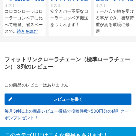
mmタイプ
じ付
ーパ穴タイプ）
ミスミ
ミスミ
ミスミ
コロコンローラはロ
安全カバー不要なロ
テーパ穴で軸を受け
ーラーコンベアに比
ーラーコンベア搬送
る事ができ、衝撃荷
べて軽量、省スペー
をつくれます！
重がある環境に最
スで
...
続きを読む
適！
フィットリンクローラチェーン（標準ローラチェー
ン） 3列のレビュー
この商品のレビューはありません
レビューを書く
毎月3件以上の商品レビュー投稿で投稿件数×500円分の値引クー
ポンプレゼント！
このカテゴリにはこんな商品もあります！