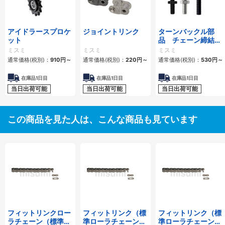
アイドラースプロケ
ジョイントリンク
ターンバックル部
ット
品 チェーン締結
用 スタンダードタ
ミスミ
ミスミ
ミスミ
イプ・ロングタイプ
通常価格(税別)：
910
円
～
通常価格(税別)：
220
円
～
通常価格(税別)：
530
円
～
在庫品1日目
在庫品1日目
在庫品1日目
当日出荷可能
当日出荷可能
当日出荷可能
この商品を見た人は、こんな商品も見ています
フィットリンクロー
フィットリンク（標
フィットリンク（標
ラチェーン（標準ロ
準ローラチェーン）
準ローラチェーン）