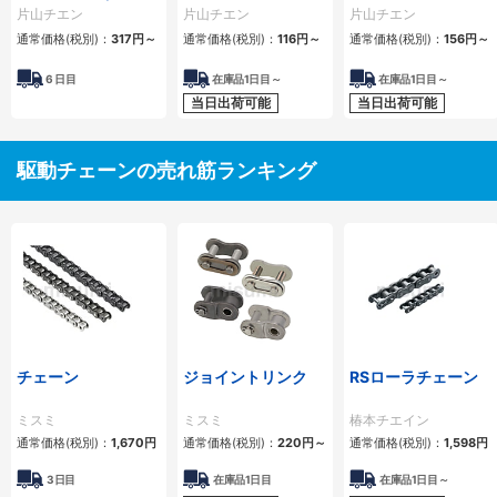
ーラチェーン） 4列
1列
2列
片山チエン
片山チエン
片山チエン
通常価格(税別)：
317
円
～
通常価格(税別)：
116
円
～
通常価格(税別)：
156
円
～
6
日目
在庫品1日目～
在庫品1日目～
当日出荷可能
当日出荷可能
駆動チェーンの売れ筋ランキング
チェーン
ジョイントリンク
RSローラチェーン
ミスミ
ミスミ
椿本チエイン
通常価格(税別)：
1,670
円
通常価格(税別)：
220
円
～
通常価格(税別)：
1,598
円
3日目
在庫品1日目
在庫品1日目～