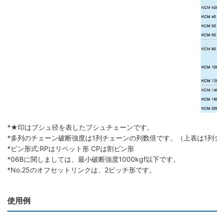
*★印はブシュ径を表したブシュチェーンです。
*多列のチェーン破断強度は1列チェーンの列数倍です。（上表は1列
*ピン形式:RPはリベット形 CPは割ピン形
*06Bに関しましては、最小破断強度1000kgf以下です。
*No.25のオフセットリンクは、2ピッチ形です。
使用例