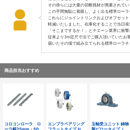
その傍らには大量の切断残材が廃棄されてい
この手間無駄に着眼し、よく出る標準ローラチ
これらにジョイントリンクおよびオフセット
軽減いたしました。在庫化することで当日発
「そこまでするか！」とチエーン業界に衝撃
従来より3m定尺寸法でご購入頂いていたお
届いたその場で組み立てられる標準ローラチ
商品担当おすすめ
コロコンローラ ロ
エンプラベアリング
玉軸受ユニット 鋳物
ーラ幅25mm・50
フラットタイプ おね
製ピロータイプ（テ