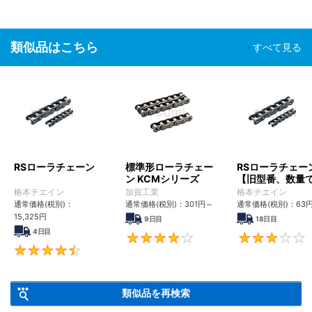
類似品はこちら
すべて見る
RSローラチェーン
標準形ローラチェー
RSローラチェー
ン KCMシリーズ
【旧型番、数量
ンク数指定】
椿本チエイン
加賀工業
椿本チエイン
通常価格(税別)：
通常価格(税別)：
301
円
～
通常価格(税別)：
63
15,325
円
9日目
18日目
4日目
4
4.6
類似品を再検索