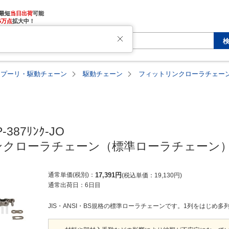
最短
当日出荷
5万点
拡大中！
・プーリ・駆動チェーン
駆動チェーン
フィットリンクローラチェーン
-387ﾘﾝｸ-JO

クローラチェーン（標準ローラチェーン）
通常単価(税別)
17,391
円
税込単価
19,130
円
通常出荷日：
6日目
JIS・ANSI・BS規格の標準ローラチェーンです。1列をはじめ多列