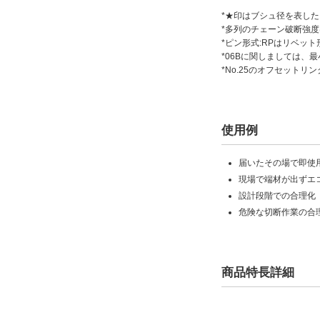
*★印はブシュ径を表し
*多列のチェーン破断強
*ピン形式:RPはリベット
*06Bに関しましては、最
*No.25のオフセットリ
使用例
届いたその場で即使
現場で端材が出ずエ
設計段階での合理化
危険な切断作業の合
商品特長詳細