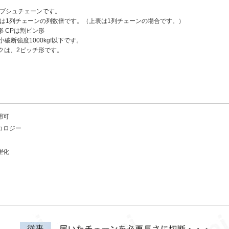
たブシュチェーンです。
度は1列チェーンの列数倍です。（上表は1列チェーンの場合です。）
形 CPは割ピン形
小破断強度1000kgf以下です。
ンクは、2ピッチ形です。
用可
コロジー
理化