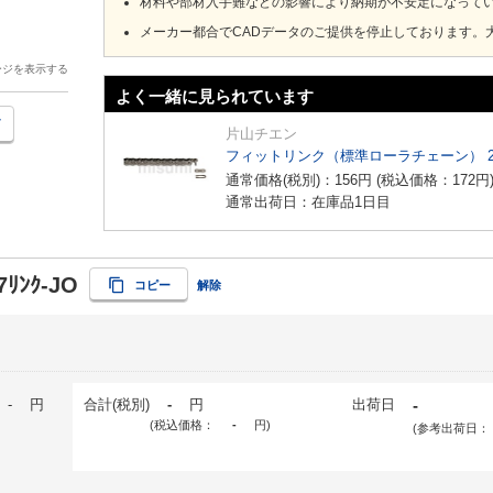
材料や部材入手難などの影響により納期が不安定になって
メーカー都合でCADデータのご提供を停止しております。
ージを表示する
よく一緒に見られています
片山チエン
フィットリンク（標準ローラチェーン） 
通常価格(税別)：
156
円
(税込価格：
172
円
通常出荷日：在庫品1日目
7ﾘﾝｸ-JO
コピー
解除
-
円
合計(税別)
-
円
出荷日
-
(税込価格：
-
円
)
(参考出荷日：