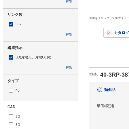
解除
リンク数
画像をクリックして拡大イメ
387
カタログ
解除
編成指示
JO(片端JL、片端OL付)
解除
40-3RP-38
型番
:
タイプ
類似品
40
単価(税別)
CAD
2D
3D