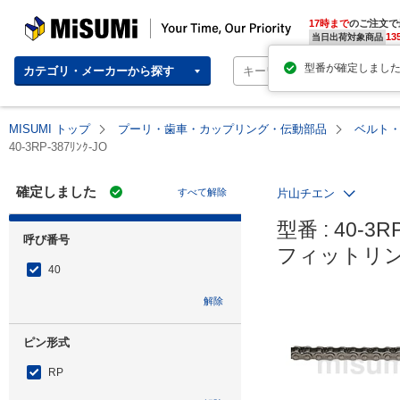
MISUMI | Your Time, Our Priority
17時まで
のご注文で
13
当日出荷対象商品
カテゴリ・メーカーから探す
MISUMI トップ
プーリ・歯車・カップリング・伝動部品
ベルト
40-3RP-387ﾘﾝｸ-JO
確定しました
すべて解除
片山チエン
型番 : 40-3RP
呼び番号
フィットリン
40
解除
ピン形式
RP