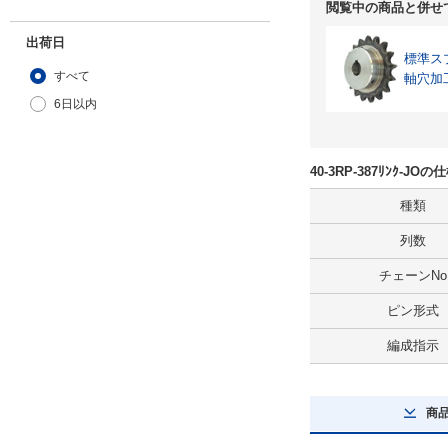
閲覧中の商品と併せ
出荷日
標準ス
すべて
軸穴加
6日以内
40-3RP-387ﾘﾝｸ-J
種類
列数
チェーンNo
ピン形式
編成指示
商