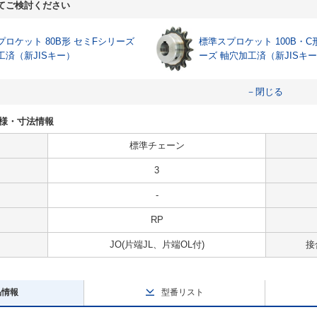
てご検討ください
プロケット 80B形 セミFシリーズ
標準スプロケット 100B・C
工済（新JISキー）
ーズ 軸穴加工済（新JISキ
－閉じる
Oの仕様・寸法情報
標準チェーン
3
-
RP
JO(片端JL、片端OL付)
接
品情報
型番リスト