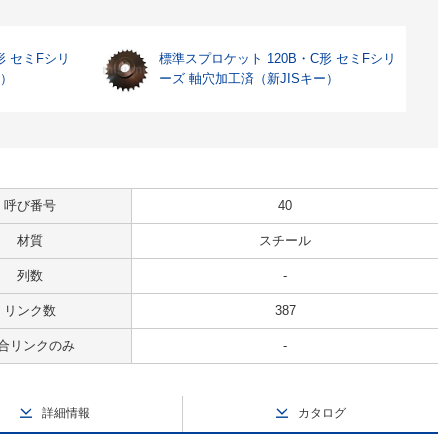
形 セミFシリ
標準スプロケット 120B・C形 セミFシリ
ー）
ーズ 軸穴加工済（新JISキー）
呼び番号
40
材質
スチール
列数
-
リンク数
387
合リンクのみ
-
詳細情報
カタログ