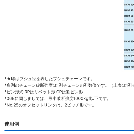
*★印はブシュ径を表したブシュチェーンです。
*多列のチェーン破断強度は1列チェーンの列数倍です。（上表は1列
*ピン形式:RPはリベット形 CPは割ピン形
*06Bに関しましては、最小破断強度1000kgf以下です。
*No.25のオフセットリンクは、2ピッチ形です。
使用例