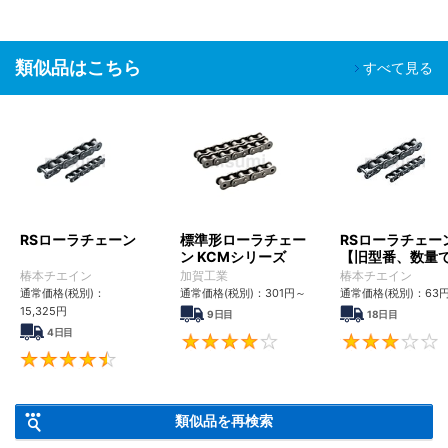
類似品はこちら
すべて見る
RSローラチェーン
標準形ローラチェー
RSローラチェー
ン KCMシリーズ
【旧型番、数量
ンク数指定】
椿本チエイン
加賀工業
椿本チエイン
通常価格(税別)：
通常価格(税別)：
301
円
～
通常価格(税別)：
63
15,325
円
9日目
18日目
4日目
4
4.6
類似品を再検索