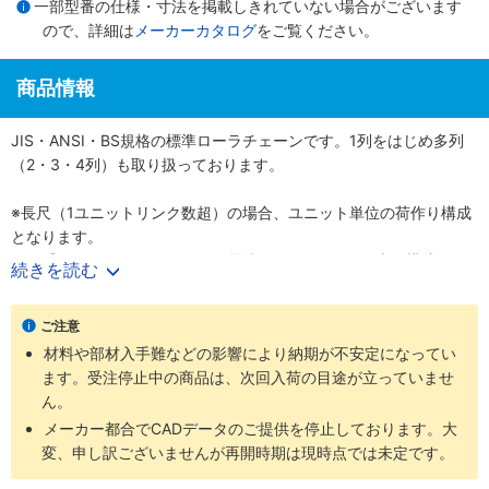
一部型番の仕様・寸法を掲載しきれていない場合がございます
ので、詳細は
メーカーカタログ
をご覧ください。
商品情報
JIS・ANSI・BS規格の標準ローラチェーンです。1列をはじめ多列
（2・3・4列）も取り扱っております。
※長尺（1ユニットリンク数超）の場合、ユニット単位の荷作り構成
となります。
例）『60-1RP-1600リンク』の場合、160リンク×10本の構成とな
続きを読む
ります。
ご注意
材料や部材入手難などの影響により納期が不安定になってい
ます。受注停止中の商品は、次回入荷の目途が立っていませ
ん。
メーカー都合でCADデータのご提供を停止しております。大
変、申し訳ございませんが再開時期は現時点では未定です。