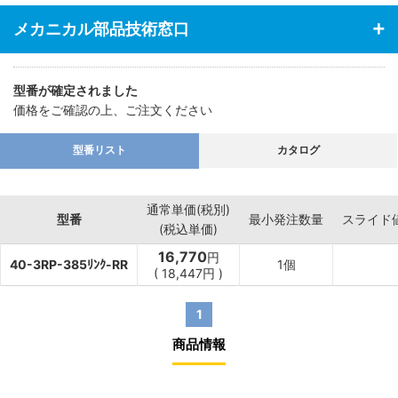
メカニカル部品技術窓口
型番が確定されました
価格をご確認の上、ご注文ください
型番リスト
カタログ
通常単価(税別)
型番
最小発注数量
スライド
(税込単価)
16,770
円
40-3RP-385ﾘﾝｸ-RR
1個
(
18,447
円
)
1
商品情報