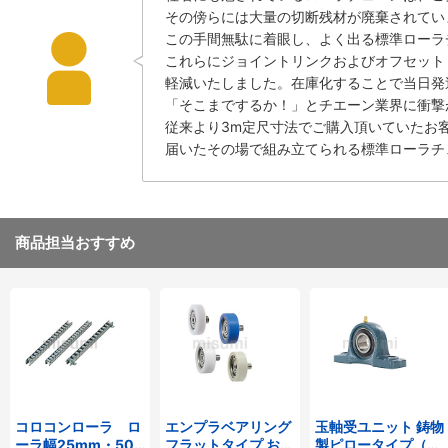
その傍らには大量の切断残材が廃棄されてい
この手間無駄に着眼し、よく出る標準ローラチ
これらにジョイントリンクおよびオフセット
軽減いたしました。在庫化することで当日発
「そこまでするか！」とチエーン業界に衝撃
従来より3m定尺寸法でご購入頂いていたお
届いたその場で組み立てられる標準ローラチ
商品担当おすすめ
コロコンローラ ロ
エンプラベアリング
玉軸受ユニット 鋳物
ーラ幅25mm・50
フラットタイプ おね
製ピロータイプ（テ