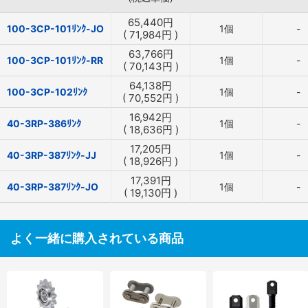
65,440
円
100-3CP-101ﾘﾝｸ-JO
1個
-
(
71,984
円
)
63,766
円
100-3CP-101ﾘﾝｸ-RR
1個
-
(
70,143
円
)
64,138
円
100-3CP-102ﾘﾝｸ
1個
-
(
70,552
円
)
16,942
円
40-3RP-386ﾘﾝｸ
1個
-
(
18,636
円
)
17,205
円
40-3RP-387ﾘﾝｸ-JJ
1個
-
(
18,926
円
)
17,391
円
40-3RP-387ﾘﾝｸ-JO
1個
-
(
19,130
円
)
よく一緒に購入されている商品