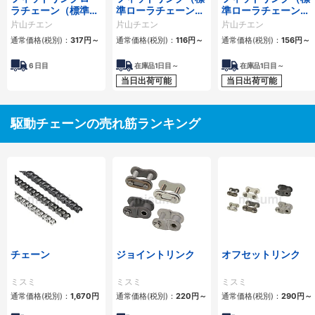
ラチェーン（標準ロ
準ローラチェーン）
準ローラチェーン）
ーラチェーン） 4列
1列
2列
片山チエン
片山チエン
片山チエン
通常価格(税別)：
317
円
～
通常価格(税別)：
116
円
～
通常価格(税別)：
156
円
～
6
日目
在庫品1日目～
在庫品1日目～
当日出荷可能
当日出荷可能
駆動チェーンの売れ筋ランキング
チェーン
ジョイントリンク
オフセットリンク
ミスミ
ミスミ
ミスミ
通常価格(税別)：
1,670
円
通常価格(税別)：
220
円
～
通常価格(税別)：
290
円
～