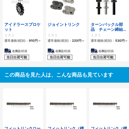
アイドラースプロケ
ジョイントリンク
ターンバックル部
ット
品 チェーン締結
用 スタンダードタ
ミスミ
ミスミ
ミスミ
イプ・ロングタイプ
通常価格(税別)：
910
円
～
通常価格(税別)：
220
円
～
通常価格(税別)：
530
円
～
在庫品1日目
在庫品1日目
在庫品1日目
当日出荷可能
当日出荷可能
当日出荷可能
この商品を見た人は、こんな商品も見ています
フィットリンクロー
フィットリンク（標
フィットリンク（標