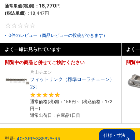
16,770
通常単価(税別)：
円
(税込単価)：
18,447
円
0
0件のレビュー（商品レビューの投稿ができます）
よく一緒に見られています
よく一
閲覧中の商品と併せてご検討ください
閲覧
片山チエン
フィットリンク（標準ローラチェーン）
2列
5
通常価格(税別)：
156
円
～
(税込価格：
172
円
～)
通常出荷日：在庫品1日目
仕様・寸法

型番:
40-3RP-385ﾘﾝｸ-RR