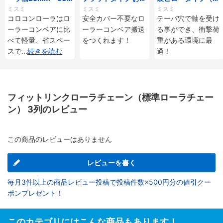
mmタイプ
じ付
ーパ穴タイプ）
ミスミ
ミスミ
ミスミ
コロコンローラはロ
安全カバー不要なロ
テーパ穴で軸を受け
ーラーコンベアに比
ーラーコンベア搬送
る事ができ、衝撃荷
べて軽量、省スペー
をつくれます！
重がある環境に最
スで
...
続きを読む
適！
フィットリンクローラチェーン（標準ローラチェー
ン） 3列のレビュー
この商品のレビューはありません
レビューを書く
毎月3件以上の商品レビュー投稿で投稿件数×500円分の値引クー
ポンプレゼント！
このカテゴリにはこんな商品もあります！