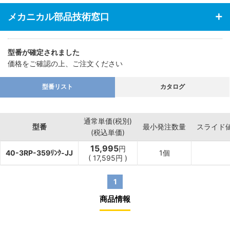
メカニカル部品技術窓口
型番が確定されました
価格をご確認の上、ご注文ください
型番リスト
カタログ
通常単価(税別)
型番
最小発注数量
スライド
(税込単価)
15,995
円
40-3RP-359ﾘﾝｸ-JJ
1個
(
17,595
円
)
1
商品情報