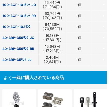
65,440
円
100-3CP-101ﾘﾝｸ-JO
1個
-
(
71,984
円
)
63,766
円
100-3CP-101ﾘﾝｸ-RR
1個
-
(
70,143
円
)
64,138
円
100-3CP-102ﾘﾝｸ
1個
-
(
70,552
円
)
16,183
円
40-3RP-359ﾘﾝｸ-JO
1個
-
(
17,801
円
)
15,648
円
40-3RP-359ﾘﾝｸ-RR
1個
-
(
17,213
円
)
2,401
円
40-3RP-35ﾘﾝｸ-JJ
1個
-
(
2,641
円
)
よく一緒に購入されている商品