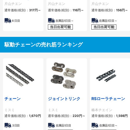
ーラチェーン） 4列
1列
2列
片山チエン
片山チエン
片山チエン
通常価格(税別)：
317
円
～
通常価格(税別)：
116
円
～
通常価格(税別)：
156
円
～
6
日目
在庫品1日目～
在庫品1日目～
当日出荷可能
当日出荷可能
駆動チェーンの売れ筋ランキング
チェーン
ジョイントリンク
RSローラチェーン
ミスミ
ミスミ
椿本チエイン
通常価格(税別)：
1,670
円
通常価格(税別)：
220
円
～
通常価格(税別)：
1,598
円
3日目
在庫品1日目
在庫品1日目～