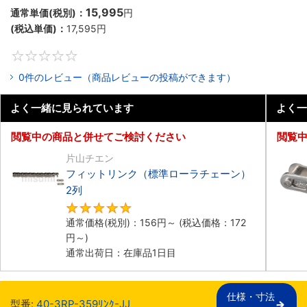
15,995
通常単価(税別)：
円
(税込単価)：
17,595
円
0
0件のレビュー（商品レビューの投稿ができます）
よく一緒に見られています
よく一
閲覧中の商品と併せてご検討ください
閲覧
片山チエン
フィットリンク（標準ローラチェーン）
2列
5
通常価格(税別)：
156
円
～
(税込価格：
172
円
～)
通常出荷日：在庫品1日目
仕様・寸法

型番:
40-3RP-359ﾘﾝｸ-JJ