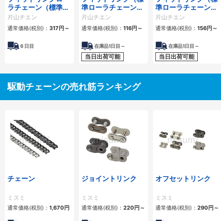
ラチェーン（標準ロ
準ローラチェーン）
準ローラチェーン）
ーラチェーン） 4列
1列
2列
片山チエン
片山チエン
片山チエン
通常価格(税別)：
317
円
～
通常価格(税別)：
116
円
～
通常価格(税別)：
156
円
～
6
日目
在庫品1日目～
在庫品1日目～
当日出荷可能
当日出荷可能
駆動チェーンの売れ筋ランキング
チェーン
ジョイントリンク
オフセットリンク
ミスミ
ミスミ
ミスミ
通常価格(税別)：
1,670
円
通常価格(税別)：
220
円
～
通常価格(税別)：
290
円
～