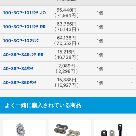
65,440
円
100-3CP-101ﾘﾝｸ-JO
1個
-
(
71,984
円
)
63,766
円
100-3CP-101ﾘﾝｸ-RR
1個
-
(
70,143
円
)
64,138
円
100-3CP-102ﾘﾝｸ
1個
-
(
70,552
円
)
15,216
円
40-3RP-349ﾘﾝｸ-RR
1個
-
(
16,738
円
)
2,089
円
40-3RP-34ﾘﾝｸ
1個
-
(
2,298
円
)
15,388
円
40-3RP-350ﾘﾝｸ
1個
-
(
16,927
円
)
よく一緒に購入されている商品