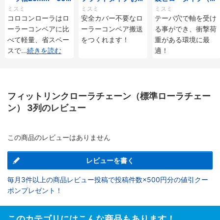
mmタイプ
じ付
ーパ穴タイプ）
ミスミ
ミスミ
ミスミ
コロコンローラはロ
安全カバー不要なロ
テーパ穴で軸を受け
ーラーコンベアに比
ーラーコンベア搬送
る事ができ、衝撃荷
べて軽量、省スペー
をつくれます！
重がある環境に最
スで
...
続きを読む
適！
フィットリンクローラチェーン（標準ローラチェー
ン） 3列のレビュー
この商品のレビューはありません
レビューを書く
毎月3件以上の商品レビュー投稿で投稿件数×500円分の値引クー
ポンプレゼント！
このカテゴリにはこんな商品もあります！