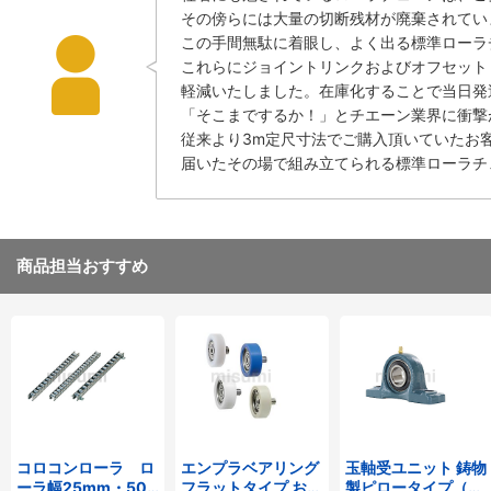
その傍らには大量の切断残材が廃棄されてい
この手間無駄に着眼し、よく出る標準ローラチ
これらにジョイントリンクおよびオフセット
軽減いたしました。在庫化することで当日発
「そこまでするか！」とチエーン業界に衝撃
従来より3m定尺寸法でご購入頂いていたお
届いたその場で組み立てられる標準ローラチ
商品担当おすすめ
コロコンローラ ロ
エンプラベアリング
玉軸受ユニット 鋳物
ーラ幅25mm・50
フラットタイプ おね
製ピロータイプ（テ