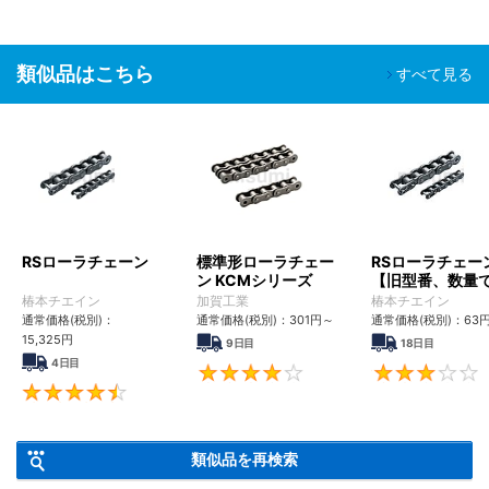
類似品はこちら
すべて見る
RSローラチェーン
標準形ローラチェー
RSローラチェー
ン KCMシリーズ
【旧型番、数量
ンク数指定】
椿本チエイン
加賀工業
椿本チエイン
通常価格(税別)：
通常価格(税別)：
301
円
～
通常価格(税別)：
63
15,325
円
9日目
18日目
4日目
4
4.6
類似品を再検索