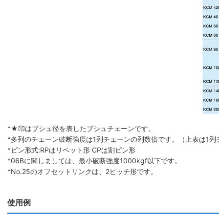
*★印はブシュ径を表したブシュチェーンです。
*多列のチェーン破断強度は1列チェーンの列数倍です。（上表は1列
*ピン形式:RPはリベット形 CPは割ピン形
*06Bに関しましては、最小破断強度1000kgf以下です。
*No.25のオフセットリンクは、2ピッチ形です。
使用例