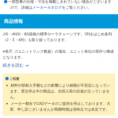
一部型番の仕様・寸法を掲載しきれていない場合がございます
ので、詳細は
メーカーカタログ
をご覧ください。
商品情報
JIS・ANSI・BS規格の標準ローラチェーンです。1列をはじめ多列
（2・3・4列）も取り扱っております。
※長尺（1ユニットリンク数超）の場合、ユニット単位の荷作り構成
となります。
例）『60-1RP-1600リンク』の場合、160リンク×10本の構成とな
続きを読む
ります。
ご注意
材料や部材入手難などの影響により納期が不安定になってい
ます。受注停止中の商品は、次回入荷の目途が立っていませ
ん。
メーカー都合でCADデータのご提供を停止しております。大
変、申し訳ございませんが再開時期は現時点では未定です。