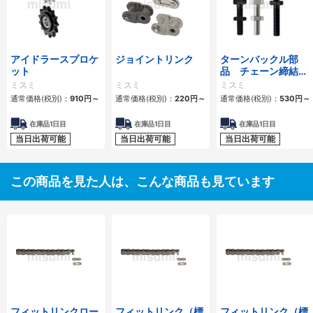
アイドラースプロケ
ジョイントリンク
ターンバックル部
ット
品 チェーン締結
用 スタンダードタ
ミスミ
ミスミ
ミスミ
イプ・ロングタイプ
通常価格(税別)：
910
円
～
通常価格(税別)：
220
円
～
通常価格(税別)：
530
円
～
在庫品1日目
在庫品1日目
在庫品1日目
当日出荷可能
当日出荷可能
当日出荷可能
この商品を見た人は、こんな商品も見ています
フィットリンクロー
フィットリンク（標
フィットリンク（標