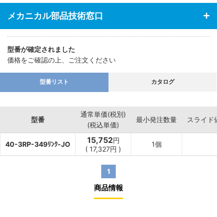
メカニカル部品技術窓口
型番が確定されました
価格をご確認の上、ご注文ください
型番リスト
カタログ
通常単価(税別)
型番
最小発注数量
スライド
(税込単価)
15,752
円
40-3RP-349ﾘﾝｸ-JO
1個
(
17,327
円
)
1
商品情報