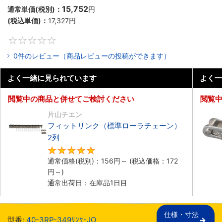
15,752
通常単価(税別)：
円
(税込単価)：
17,327
円
0
0件のレビュー（商品レビューの投稿ができます）
よく一緒に見られています
よく一
閲覧中の商品と併せてご検討ください
閲覧
片山チエン
フィットリンク（標準ローラチェーン）
2列
5
通常価格(税別)：
156
円
～
(税込価格：
172
円
～)
通常出荷日：在庫品1日目
仕様・寸法

型番:
40-3RP-349ﾘﾝｸ-JO