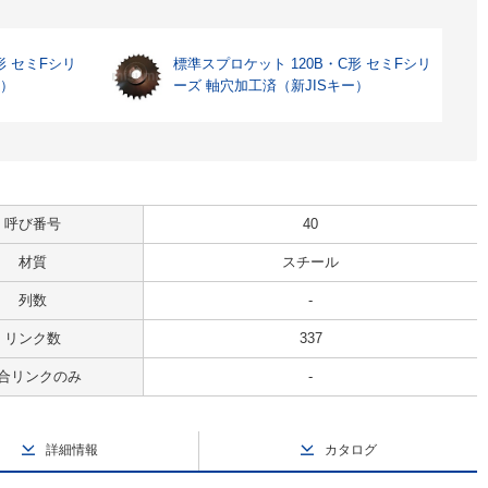
形 セミFシリ
標準スプロケット 120B・C形 セミFシリ
ー）
ーズ 軸穴加工済（新JISキー）
呼び番号
40
材質
スチール
列数
-
リンク数
337
合リンクのみ
-
詳細情報
カタログ