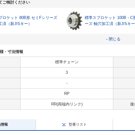
てご検討ください
プロケット 80B形 セミFシリーズ
標準スプロケット 100B・C
工済（新JISキー）
ーズ 軸穴加工済（新JISキ
－閉じる
Rの仕様・寸法情報
標準チェーン
3
-
RP
RR(両端内リンク)
接
品情報
型番リスト