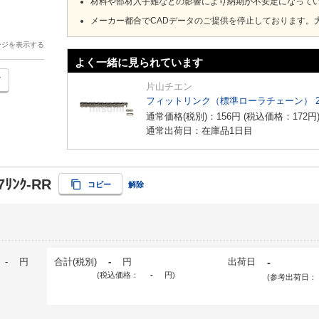
材料や部材入手難などの影響により納期が不安定になって
メーカー都合でCADデータのご提供を停止しております。
ージを表示する
よく一緒に見られています
片山チエン
フィットリンク（標準ローラチェーン） 
通常価格(税別)：
156
円
(税込価格：
172
円
通常出荷日：在庫品1日目
7ﾘﾝｸ-RR
コピー
解除
-
円
合計(税別)
-
円
出荷日
-
(税込価格：
-
円
)
(参考出荷日：