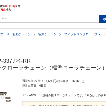
最短
当日出荷
5万点
拡大中！
・プーリ・駆動チェーン
駆動チェーン
フィットリンクローラチェーン
-337ﾘﾝｸ-RR

クローラチェーン（標準ローラチェーン）
通常単価(税別)
14,696
円
税込単価
16,166
円
通常出荷日：
6日目
JIS・ANSI・BS規格の標準ローラチェーンです。1列をはじめ多列