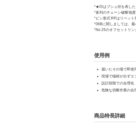
*★印はブシュ径を表し
*多列のチェーン破断強
*ピン形式:RPはリベット
*06Bに関しましては、最
*No.25のオフセットリ
使用例
届いたその場で即使
現場で端材が出ずエ
設計段階での合理化
危険な切断作業の合
商品特長詳細