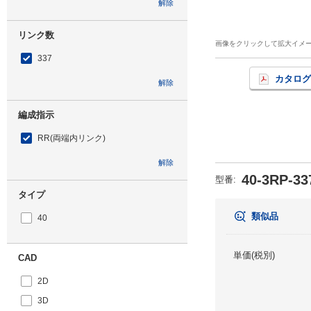
解除
リンク数
画像をクリックして拡大イメ
337
カタログ
解除
編成指示
RR(両端内リンク)
解除
40-3RP-33
型番
:
タイプ
類似品
40
単価(税別)
CAD
2D
3D