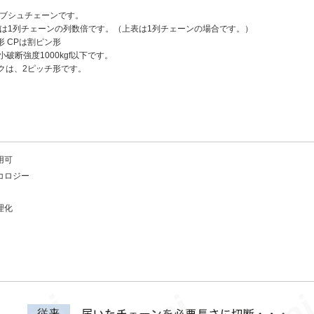
たブシュチェーンです。
度は1列チェーンの列数倍です。（上表は1列チェーンの場合です。）
形 CPは割ピン形
小破断強度1000kgf以下です。
ンクは、2ピッチ形です。
用可
コロジー
理化