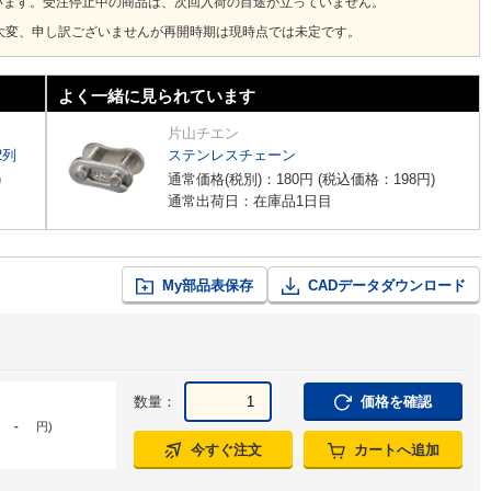
います。受注停止中の商品は、次回入荷の目途が立っていません。
大変、申し訳ございませんが再開時期は現時点では未定です。
よく一緒に見られています
片山チエン
2列
ステンレスチェーン
)
通常価格(税別)：
180
円
(税込価格：
198
円
)
通常出荷日：在庫品1日目
My部品表保存
CADデータダウンロード
数量：
価格を確認
-
円
)
今すぐ注文
カートへ追加