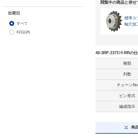
閲覧中の商品と併せ
出荷日
標準ス
すべて
軸穴加
6日以内
40-3RP-337ﾘﾝｸ-R
種類
列数
チェーンNo
ピン形式
編成指示
商