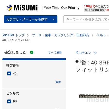
MISUMI | Your Time, Our Priority
17時まで
のご注文で
13
当日出荷対象商品
カテゴリ・メーカーから探す
MISUMI トップ
プーリ・歯車・カップリング・伝動部品
ベルト
40-3RP-337ﾘﾝｸ-RR
確定しました
すべて解除
片山チエン
型番 : 40-3RP
呼び番号
フィットリン
40
解除
ピン形式
RP