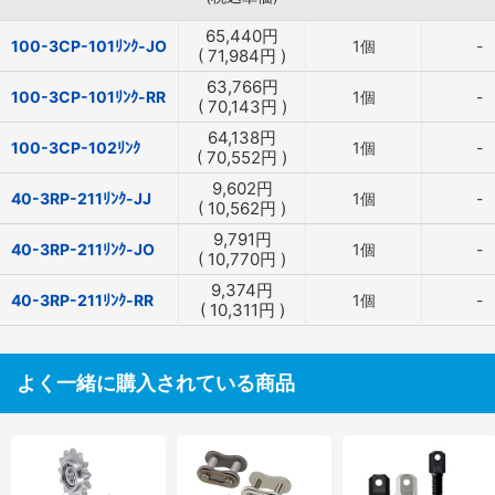
65,440
円
100-3CP-101ﾘﾝｸ-JO
1個
-
(
71,984
円
)
63,766
円
100-3CP-101ﾘﾝｸ-RR
1個
-
(
70,143
円
)
64,138
円
100-3CP-102ﾘﾝｸ
1個
-
(
70,552
円
)
9,602
円
40-3RP-211ﾘﾝｸ-JJ
1個
-
(
10,562
円
)
9,791
円
40-3RP-211ﾘﾝｸ-JO
1個
-
(
10,770
円
)
9,374
円
40-3RP-211ﾘﾝｸ-RR
1個
-
(
10,311
円
)
よく一緒に購入されている商品