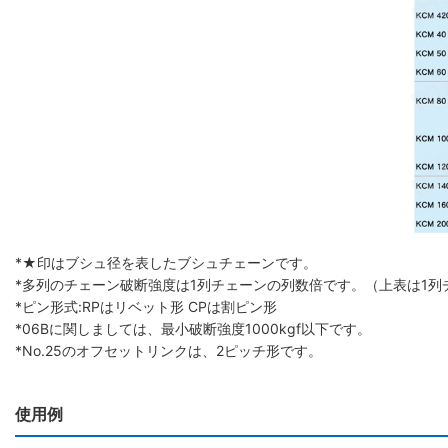
*★印はブシュ径を表したブシュチェーンです。
*多列のチェーン破断強度は1列チェーンの列数倍です。（上表は1列
*ピン形式:RPはリベット形 CPは割ピン形
*06Bに関しましては、最小破断強度1000kgf以下です。
*No.25のオフセットリンクは、2ピッチ形です。
使用例