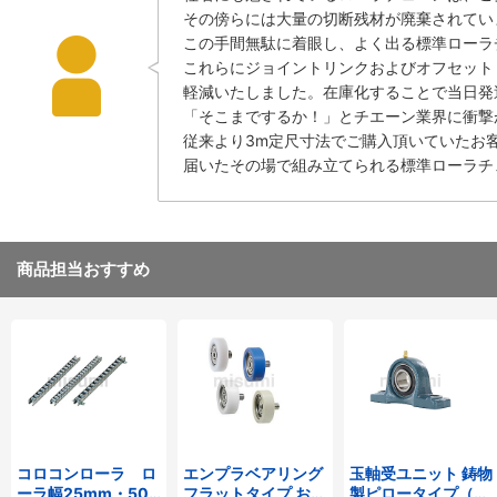
その傍らには大量の切断残材が廃棄されてい
この手間無駄に着眼し、よく出る標準ローラチ
これらにジョイントリンクおよびオフセット
軽減いたしました。在庫化することで当日発
「そこまでするか！」とチエーン業界に衝撃
従来より3m定尺寸法でご購入頂いていたお
届いたその場で組み立てられる標準ローラチ
商品担当おすすめ
コロコンローラ ロ
エンプラベアリング
玉軸受ユニット 鋳物
ーラ幅25mm・50
フラットタイプ おね
製ピロータイプ（テ