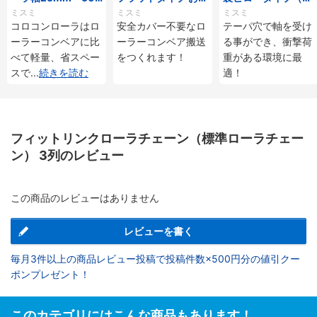
mmタイプ
じ付
ーパ穴タイプ）
ミスミ
ミスミ
ミスミ
コロコンローラはロ
安全カバー不要なロ
テーパ穴で軸を受け
ーラーコンベアに比
ーラーコンベア搬送
る事ができ、衝撃荷
べて軽量、省スペー
をつくれます！
重がある環境に最
スで
...
続きを読む
適！
フィットリンクローラチェーン（標準ローラチェー
ン） 3列のレビュー
この商品のレビューはありません
レビューを書く
毎月3件以上の商品レビュー投稿で投稿件数×500円分の値引クー
ポンプレゼント！
このカテゴリにはこんな商品もあります！