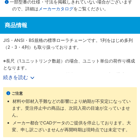
一部型番の仕様・寸法を掲載しきれていない場合がございます
ので、詳細は
メーカーカタログ
をご覧ください。
商品情報
JIS・ANSI・BS規格の標準ローラチェーンです。1列をはじめ多列
（2・3・4列）も取り扱っております。
※長尺（1ユニットリンク数超）の場合、ユニット単位の荷作り構成
となります。
例）『60-1RP-1600リンク』の場合、160リンク×10本の構成とな
続きを読む
ります。
ご注意
材料や部材入手難などの影響により納期が不安定になってい
ます。受注停止中の商品は、次回入荷の目途が立っていませ
ん。
メーカー都合でCADデータのご提供を停止しております。大
変、申し訳ございませんが再開時期は現時点では未定です。