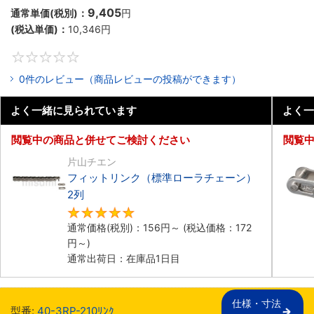
9,405
通常単価(税別)：
円
(税込単価)：
10,346
円
0
0件のレビュー（商品レビューの投稿ができます）
よく一緒に見られています
よく一
閲覧中の商品と併せてご検討ください
閲覧
片山チエン
フィットリンク（標準ローラチェーン）
2列
5
通常価格(税別)：
156
円
～
(税込価格：
172
円
～)
通常出荷日：在庫品1日目
仕様・寸法

型番:
40-3RP-210ﾘﾝｸ