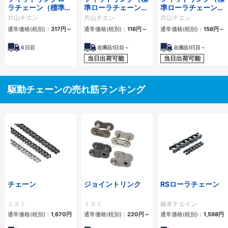
ラチェーン（標準ロ
準ローラチェーン）
準ローラチェーン）
ーラチェーン） 4列
1列
2列
片山チエン
片山チエン
片山チエン
通常価格(税別)：
317
円
～
通常価格(税別)：
116
円
～
通常価格(税別)：
156
円
～
6
日目
在庫品1日目～
在庫品1日目～
当日出荷可能
当日出荷可能
駆動チェーンの売れ筋ランキング
チェーン
ジョイントリンク
RSローラチェーン
ミスミ
ミスミ
椿本チエイン
通常価格(税別)：
1,670
円
通常価格(税別)：
220
円
～
通常価格(税別)：
1,598
円