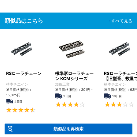
類似品はこちら
すべて見る
RSローラチェーン
標準形ローラチェー
RSローラチェー
ン KCMシリーズ
【旧型番、数量
ンク数指定】
椿本チエイン
加賀工業
椿本チエイン
通常価格(税別)：
通常価格(税別)：
301
円
～
通常価格(税別)：
63
15,325
円
9日目
18日目
4日目
4
4.6
類似品を再検索