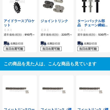
アイドラースプロケ
ジョイントリンク
ターンバックル部
ット
品 チェーン締結
用 スタンダードタ
ミスミ
ミスミ
ミスミ
イプ・ロングタイプ
通常価格(税別)：
910
円
～
通常価格(税別)：
220
円
～
通常価格(税別)：
530
円
～
在庫品1日目
在庫品1日目
在庫品1日目
当日出荷可能
当日出荷可能
当日出荷可能
この商品を見た人は、こんな商品も見ています
フィットリンクロー
フィットリンク（標
フィットリンク（標