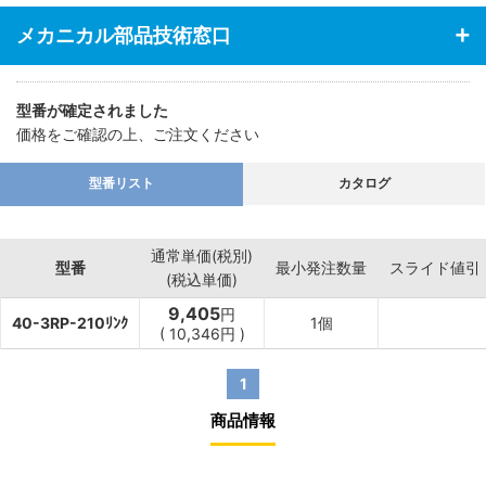
メカニカル部品技術窓口
型番が確定されました
価格をご確認の上、ご注文ください
型番リスト
カタログ
通常単価(税別)
型番
最小発注数量
スライド値引
(税込単価)
9,405
円
40-3RP-210ﾘﾝｸ
1個
(
10,346
円
)
1
商品情報