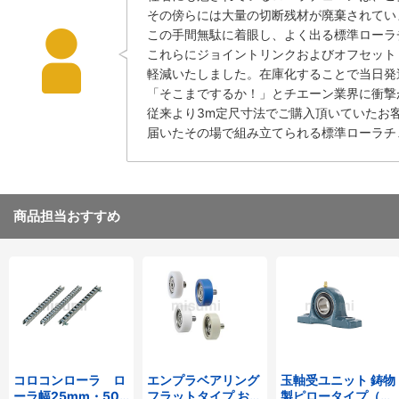
その傍らには大量の切断残材が廃棄されてい
この手間無駄に着眼し、よく出る標準ローラチ
これらにジョイントリンクおよびオフセット
軽減いたしました。在庫化することで当日発
「そこまでするか！」とチエーン業界に衝撃
従来より3m定尺寸法でご購入頂いていたお
届いたその場で組み立てられる標準ローラチ
商品担当おすすめ
コロコンローラ ロ
エンプラベアリング
玉軸受ユニット 鋳物
ーラ幅25mm・50
フラットタイプ おね
製ピロータイプ（テ