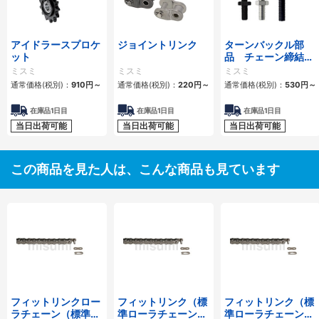
アイドラースプロケ
ジョイントリンク
ターンバックル部
ット
品 チェーン締結
用 スタンダードタ
ミスミ
ミスミ
ミスミ
イプ・ロングタイプ
通常価格(税別)：
910
円
～
通常価格(税別)：
220
円
～
通常価格(税別)：
530
円
～
在庫品1日目
在庫品1日目
在庫品1日目
当日出荷可能
当日出荷可能
当日出荷可能
この商品を見た人は、こんな商品も見ています
フィットリンクロー
フィットリンク（標
フィットリンク（標
ラチェーン（標準ロ
準ローラチェーン）
準ローラチェーン）