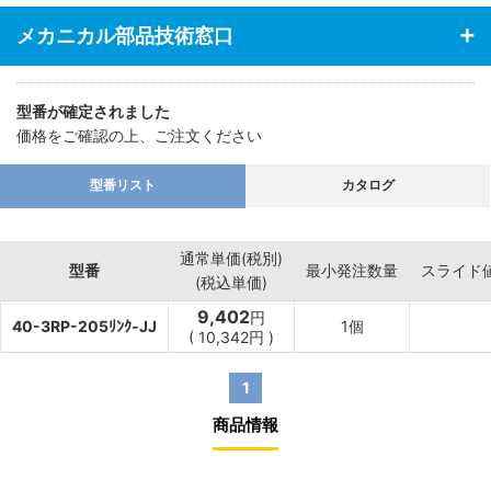
メカニカル部品技術窓口
型番が確定されました
価格をご確認の上、ご注文ください
型番リスト
カタログ
通常単価(税別)
型番
最小発注数量
スライド
(税込単価)
9,402
円
40-3RP-205ﾘﾝｸ-JJ
1個
(
10,342
円
)
1
商品情報