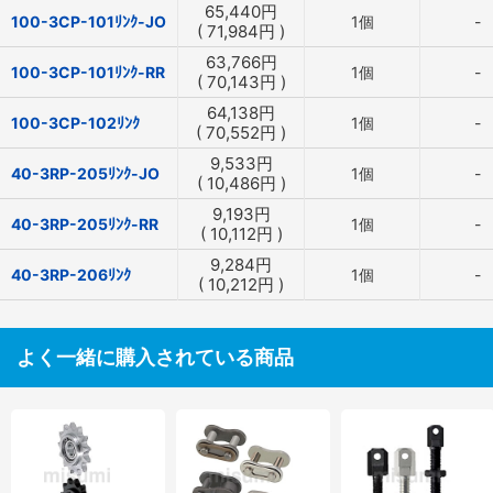
65,440
円
100-3CP-101ﾘﾝｸ-JO
1個
-
(
71,984
円
)
63,766
円
100-3CP-101ﾘﾝｸ-RR
1個
-
(
70,143
円
)
64,138
円
100-3CP-102ﾘﾝｸ
1個
-
(
70,552
円
)
9,533
円
40-3RP-205ﾘﾝｸ-JO
1個
-
(
10,486
円
)
9,193
円
40-3RP-205ﾘﾝｸ-RR
1個
-
(
10,112
円
)
9,284
円
40-3RP-206ﾘﾝｸ
1個
-
(
10,212
円
)
よく一緒に購入されている商品