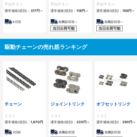
ーラチェーン） 4列
1列
2列
片山チエン
片山チエン
片山チエン
通常価格(税別)：
317
円
～
通常価格(税別)：
116
円
～
通常価格(税別)：
156
円
～
6
日目
在庫品1日目～
在庫品1日目～
当日出荷可能
当日出荷可能
駆動チェーンの売れ筋ランキング
チェーン
ジョイントリンク
オフセットリンク
ミスミ
ミスミ
ミスミ
通常価格(税別)：
1,670
円
通常価格(税別)：
220
円
～
通常価格(税別)：
290
円
～
3日目
在庫品1日目
在庫品1日目