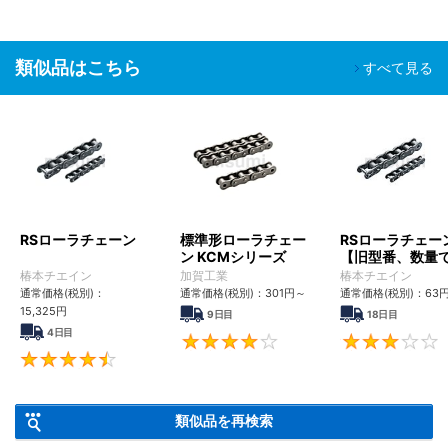
類似品はこちら
すべて見る
RSローラチェーン
標準形ローラチェー
RSローラチェー
ン KCMシリーズ
【旧型番、数量
ンク数指定】
椿本チエイン
加賀工業
椿本チエイン
通常価格(税別)：
通常価格(税別)：
301
円
～
通常価格(税別)：
63
15,325
円
9日目
18日目
4日目
4
4.6
類似品を再検索