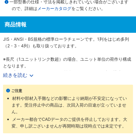
一部型番の仕様・寸法を掲載しきれていない場合がございます
ので、詳細は
メーカーカタログ
をご覧ください。
商品情報
JIS・ANSI・BS規格の標準ローラチェーンです。1列をはじめ多列
（2・3・4列）も取り扱っております。
※長尺（1ユニットリンク数超）の場合、ユニット単位の荷作り構成
となります。
例）『60-1RP-1600リンク』の場合、160リンク×10本の構成とな
続きを読む
ります。
ご注意
材料や部材入手難などの影響により納期が不安定になってい
ます。受注停止中の商品は、次回入荷の目途が立っていませ
ん。
メーカー都合でCADデータのご提供を停止しております。大
変、申し訳ございませんが再開時期は現時点では未定です。