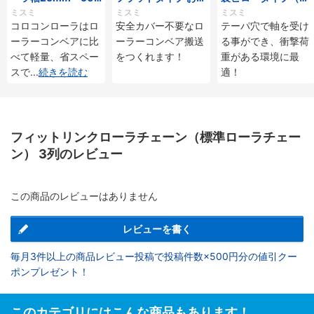
mmタイプ
じ付
ーパ穴タイプ）
ミスミ
ミスミ
ミスミ
コロコンローラはロ
安全カバー不要なロ
テーパ穴で軸を受け
ーラーコンベアに比
ーラーコンベア搬送
る事ができ、衝撃荷
べて軽量、省スペー
をつくれます！
重がある環境に最
スで
...
続きを読む
適！
フィットリンクローラチェーン（標準ローラチェー
ン） 3列のレビュー
この商品のレビューはありません
レビューを書く
毎月3件以上の商品レビュー投稿で投稿件数×500円分の値引クー
ポンプレゼント！
このカテゴリにはこんな商品もあります！