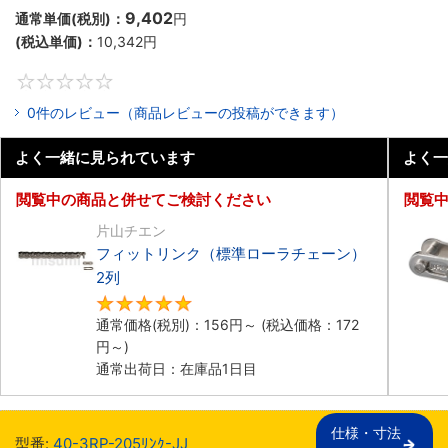
9,402
通常単価(税別)：
円
(税込単価)：
10,342
円
0
0件のレビュー（商品レビューの投稿ができます）
よく一緒に見られています
よく一
閲覧中の商品と併せてご検討ください
閲覧
片山チエン
フィットリンク（標準ローラチェーン）
2列
5
通常価格(税別)：
156
円
～
(税込価格：
172
円
～)
通常出荷日：在庫品1日目
仕様・寸法

型番:
40-3RP-205ﾘﾝｸ-JJ