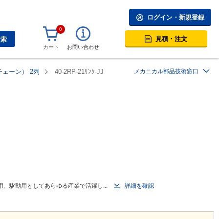
ログイン・新規登録
0
見積・注文
検索
カート
お問い合わせ
ェーン） 2列
40-2RP-21ﾘﾝｸ-JJ
メカニカル部品技術窓口
用、駆動用としてあらゆる産業で活躍し...
詳細を確認