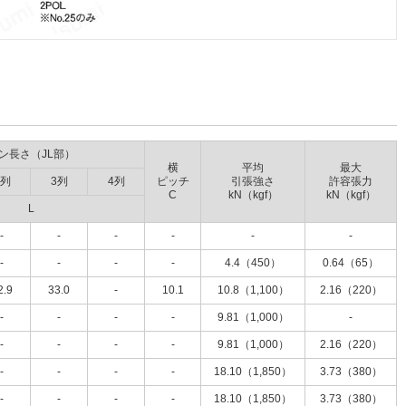
ン長さ（JL部）
横
平均
最大
2列
3列
4列
ピッチ
引張強さ
許容張力
C
kN（kgf）
kN（kgf）
L
-
-
-
-
-
-
-
-
-
-
4.4（450）
0.64（65）
2.9
33.0
-
10.1
10.8（1,100）
2.16（220）
-
-
-
-
9.81（1,000）
-
-
-
-
-
9.81（1,000）
2.16（220）
-
-
-
-
18.10（1,850）
3.73（380）
-
-
-
-
18.10（1,850）
3.73（380）