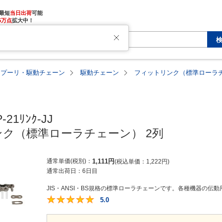
最短
当日出荷
5万点
拡大中！
・プーリ・駆動チェーン
駆動チェーン
フィットリンク（標準ローラチ
-21ﾘﾝｸ-JJ

ク（標準ローラチェーン） 2列
通常単価(税別)
1,111
円
税込単価
1,222
円
通常出荷日：
6日目
JIS・ANSI・BS規格の標準ローラチェーンです。各種機器の伝動
5.0
5