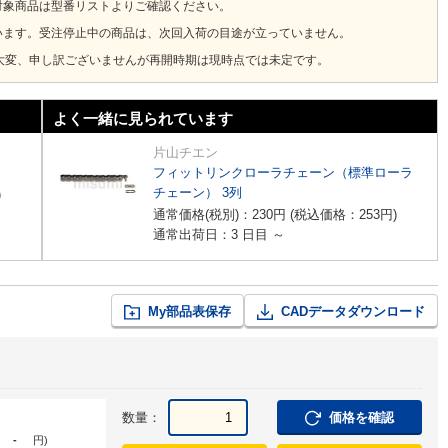
対象商品は型番リストよりご確認ください。
います。受注停止中の商品は、次回入荷の目途が立っていません。
大変、申し訳ございませんが再開時期は現時点では未定です。
よく一緒に見られています
片山チエン
フィットリンクローラチェーン（標準ローラ
チェーン） 3列
)
通常価格(税別)：
230
円
(税込価格：
253
円
)
通常出荷日：3 日目 ～
My部品表保存
CADデータダウンロード
数量：
価格を確認
-
円
)