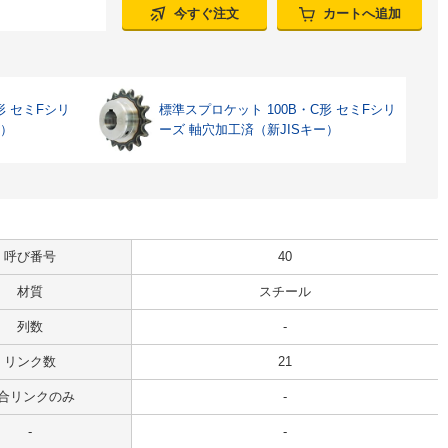
今すぐ注文
カートへ追加
形 セミFシリ
標準スプロケット 100B・C形 セミFシリ
ー）
ーズ 軸穴加工済（新JISキー）
呼び番号
40
材質
スチール
列数
-
リンク数
21
合リンクのみ
-
-
-