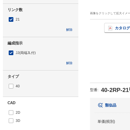
リンク数
画像をクリックして拡大イメ
21
カタログ
解除
編成指示
JJ(両端JL付)
解除
タイプ
40
40-2RP-21
型番
:
CAD
類似品
2D
3D
単価(税別)