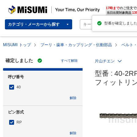
MISUMI | Your Time, Our Priority
17時まで
のご注文で
13
当日出荷対象商品
カテゴリ・メーカーから探す
MISUMI トップ
プーリ・歯車・カップリング・伝動部品
ベルト
確定しました
すべて解除
片山チエン
型番 : 40-2RP
呼び番号
フィットリン
40
解除
ピン形式
RP
解除