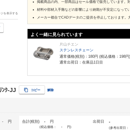
掲載商品の内、一部商品はセール価格で販売しています。
材料や部材入手難などの影響により納期が不安定になって
ージを表示する
メーカー都合でCADデータのご提供を停止しております。
よく一緒に見られています
片山チエン
ステンレスチェーン
通常価格(税別)：
180
円
(税込価格：
198
円
通常出荷日：在庫品1日目
ﾘﾝｸ-JJ
コピー
解除
-
円
合計(税別)
-
円
出荷日
-
(税込価格：
-
円
)
(参考出荷日：