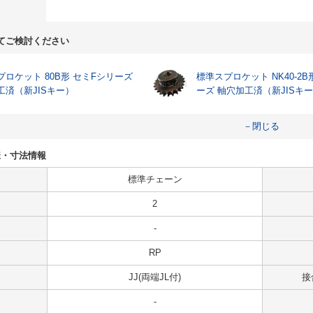
てご検討ください
プロケット 80B形 セミFシリーズ
標準スプロケット NK40-2B
工済（新JISキー）
ーズ 軸穴加工済（新JISキ
－閉じる
の仕様・寸法情報
標準チェーン
2
-
RP
JJ(両端JL付)
接
-