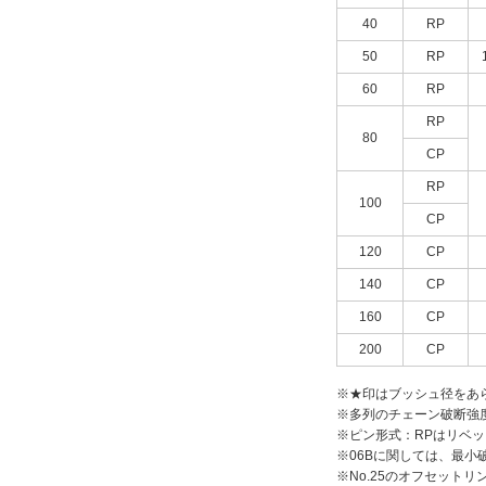
40
RP
50
RP
60
RP
RP
80
CP
RP
100
CP
120
CP
140
CP
160
CP
200
CP
※★印はブッシュ径をあ
※多列のチェーン破断強
※ピン形式：RPはリベッ
※06Bに関しては、最小破断
※No.25のオフセット