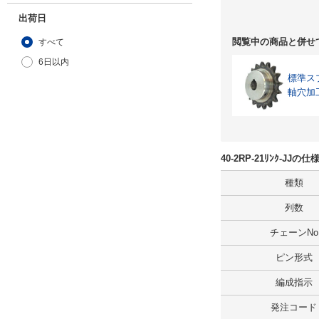
出荷日
閲覧中の商品と併せ
すべて
6日以内
標準ス
軸穴加
40-2RP-21ﾘﾝｸ-JJ
種類
列数
チェーンNo
ピン形式
編成指示
発注コード