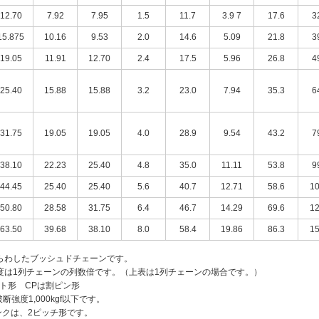
12.70
7.92
7.95
1.5
11.7
3.9 7
17.6
3
15.875
10.16
9.53
2.0
14.6
5.09
21.8
3
19.05
11.91
12.70
2.4
17.5
5.96
26.8
4
25.40
15.88
15.88
3.2
23.0
7.94
35.3
6
31.75
19.05
19.05
4.0
28.9
9.54
43.2
7
38.10
22.23
25.40
4.8
35.0
11.11
53.8
9
44.45
25.40
25.40
5.6
40.7
12.71
58.6
10
50.80
28.58
31.75
6.4
46.7
14.29
69.6
12
63.50
39.68
38.10
8.0
58.4
19.86
86.3
15
らわしたブッシュドチェーンです。
度は1列チェーンの列数倍です。（上表は1列チェーンの場合です。）
ト形 CPは割ピン形
強度1,000kgf以下です。
リンクは、2ピッチ形です。