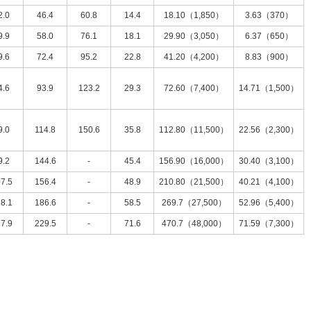
2.0
46.4
60.8
14.4
18.10（1,850）
3.63（370）
9.9
58.0
76.1
18.1
29.90（3,050）
6.37（650）
9.6
72.4
95.2
22.8
41.20（4,200）
8.83（900）
4.6
93.9
123.2
29.3
72.60（7,400）
14.71（1,500）
9.0
114.8
150.6
35.8
112.80（11,500）
22.56（2,300）
9.2
144.6
-
45.4
156.90（16,000）
30.40（3,100）
7.5
156.4
-
48.9
210.80（21,500）
40.21（4,100）
8.1
186.6
-
58.5
269.7（27,500）
52.96（5,400）
7.9
229.5
-
71.6
470.7（48,000）
71.59（7,300）