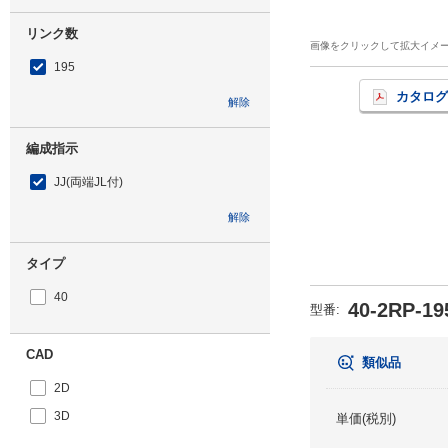
リンク数
画像をクリックして拡大イメ
195
カタログ
解除
編成指示
JJ(両端JL付)
解除
タイプ
40
40-2RP-19
型番
:
CAD
類似品
2D
3D
単価(税別)