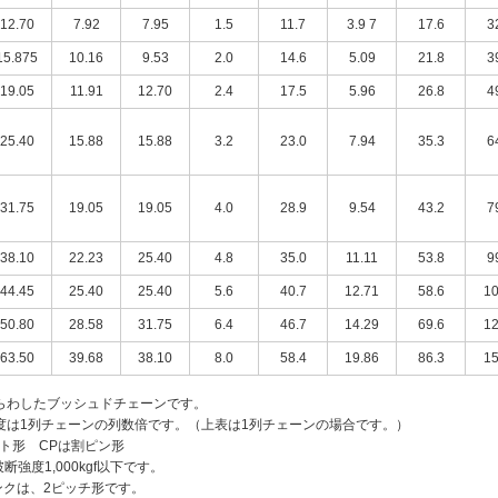
12.70
7.92
7.95
1.5
11.7
3.9 7
17.6
3
15.875
10.16
9.53
2.0
14.6
5.09
21.8
3
19.05
11.91
12.70
2.4
17.5
5.96
26.8
4
25.40
15.88
15.88
3.2
23.0
7.94
35.3
6
31.75
19.05
19.05
4.0
28.9
9.54
43.2
7
38.10
22.23
25.40
4.8
35.0
11.11
53.8
9
44.45
25.40
25.40
5.6
40.7
12.71
58.6
10
50.80
28.58
31.75
6.4
46.7
14.29
69.6
12
63.50
39.68
38.10
8.0
58.4
19.86
86.3
15
らわしたブッシュドチェーンです。
度は1列チェーンの列数倍です。（上表は1列チェーンの場合です。）
ト形 CPは割ピン形
強度1,000kgf以下です。
リンクは、2ピッチ形です。