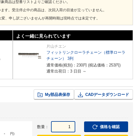
対象商品は型番リストよりご確認ください。
います。受注停止中の商品は、次回入荷の目途が立っていません。
大変、申し訳ございませんが再開時期は現時点では未定です。
よく一緒に見られています
片山チエン
フィットリンクローラチェーン（標準ローラ
チェーン） 3列
)
通常価格(税別)：
230
円
(税込価格：
253
円
)
通常出荷日：3 日目 ～
My部品表保存
CADデータダウンロード
数量：
価格を確認
-
円
)