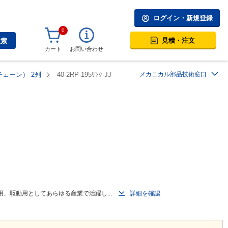
ログイン・新規登録
0
見積・注文
検索
カート
お問い合わせ
ェーン） 2列
40-2RP-195ﾘﾝｸ-JJ
メカニカル部品技術窓口
用、駆動用としてあらゆる産業で活躍し...
詳細を確認