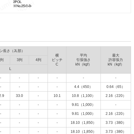
ン長さ（JL部）
横
平均
最大
2列
3列
4列
ピッチ
引張強さ
許容張力
C
kN（kgf）
kN（kgf）
L
-
-
-
-
-
-
-
-
-
-
4.4（450）
0.64（65）
2.9
33.0
-
10.1
10.8（1,100）
2.16（220）
-
-
-
-
9.81（1,000）
-
-
-
-
-
9.81（1,000）
2.16（220）
-
-
-
-
18.10（1,850）
3.73（380）
-
-
-
-
18.10（1,850）
3.73（380）