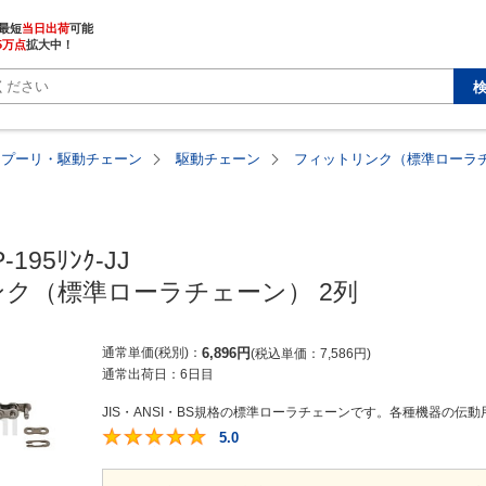
最短
当日出荷
5万点
拡大中！
・プーリ・駆動チェーン
駆動チェーン
フィットリンク（標準ローラチ
-195ﾘﾝｸ-JJ

ク（標準ローラチェーン） 2列
通常単価(税別)
6,896
円
税込単価
7,586
円
通常出荷日：
6日目
JIS・ANSI・BS規格の標準ローラチェーンです。各種機器の伝動
5.0
5