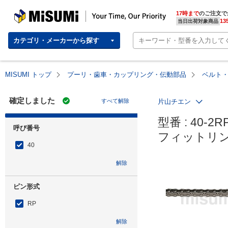
MISUMI | Your Time, Our Priority
17時まで
のご注文で
13
当日出荷対象商品
カテゴリ・メーカーから探す
MISUMI トップ
プーリ・歯車・カップリング・伝動部品
ベルト
確定しました
すべて解除
片山チエン
型番 : 40-2RP
呼び番号
フィットリン
40
解除
ピン形式
RP
解除