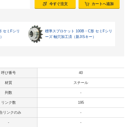
今すぐ注文
カートへ追加
形 セミFシリ
標準スプロケット 100B・C形 セミFシリ
ー）
ーズ 軸穴加工済（新JISキー）
呼び番号
40
材質
スチール
列数
-
リンク数
195
合リンクのみ
-
-
-