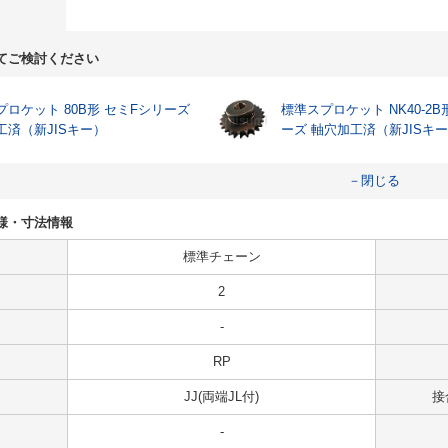
てご検討ください
プロケット 80B形 セミFシリーズ
標準スプロケット NK40-2B
工済（新JISキー）
ーズ 軸穴加工済（新JISキ
－閉じる
Jの仕様・寸法情報
標準チェーン
2
-
RP
JJ(両端JL付)
接
-