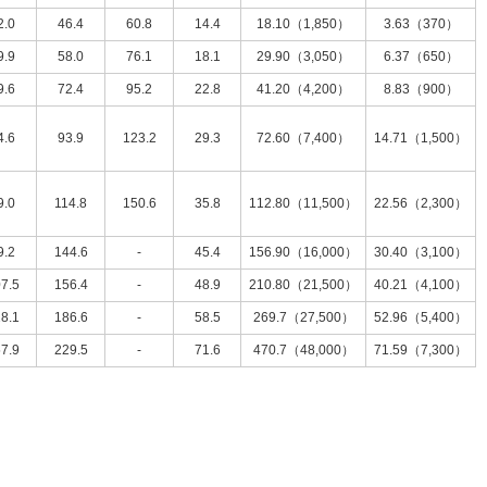
2.0
46.4
60.8
14.4
18.10（1,850）
3.63（370）
9.9
58.0
76.1
18.1
29.90（3,050）
6.37（650）
9.6
72.4
95.2
22.8
41.20（4,200）
8.83（900）
4.6
93.9
123.2
29.3
72.60（7,400）
14.71（1,500）
9.0
114.8
150.6
35.8
112.80（11,500）
22.56（2,300）
9.2
144.6
-
45.4
156.90（16,000）
30.40（3,100）
7.5
156.4
-
48.9
210.80（21,500）
40.21（4,100）
8.1
186.6
-
58.5
269.7（27,500）
52.96（5,400）
7.9
229.5
-
71.6
470.7（48,000）
71.59（7,300）