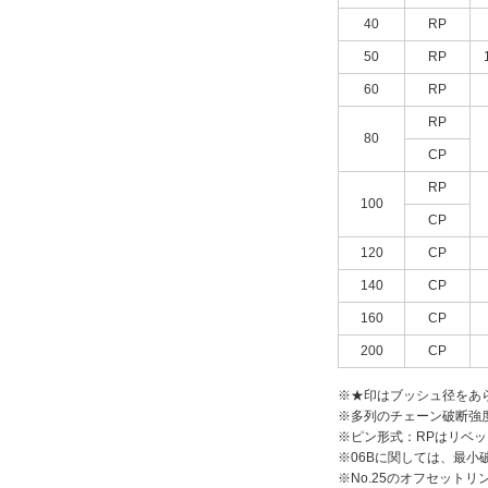
40
RP
50
RP
60
RP
RP
80
CP
RP
100
CP
120
CP
140
CP
160
CP
200
CP
※★印はブッシュ径をあ
※多列のチェーン破断強
※ピン形式：RPはリベッ
※06Bに関しては、最小破断
※No.25のオフセット