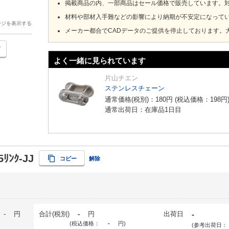
掲載商品の内、一部商品はセール価格で販売しています。
材料や部材入手難などの影響により納期が不安定になって
ージを表示する
メーカー都合でCADデータのご提供を停止しております。
よく一緒に見られています
片山チエン
ステンレスチェーン
通常価格(税別)：
180
円
(税込価格：
198
円
通常出荷日：在庫品1日目
5ﾘﾝｸ-JJ
コピー
解除
-
円
合計(税別)
-
円
出荷日
-
(税込価格：
-
円
)
(参考出荷日：