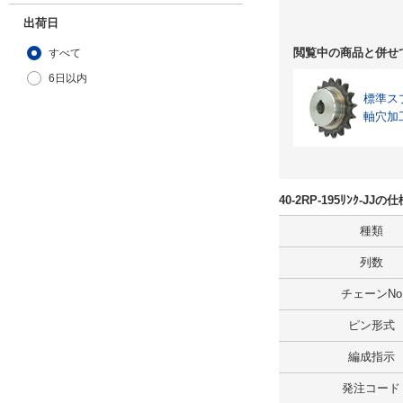
出荷日
閲覧中の商品と併せ
すべて
6日以内
標準ス
軸穴加
40-2RP-195ﾘﾝｸ-J
種類
列数
チェーンNo
ピン形式
編成指示
発注コード