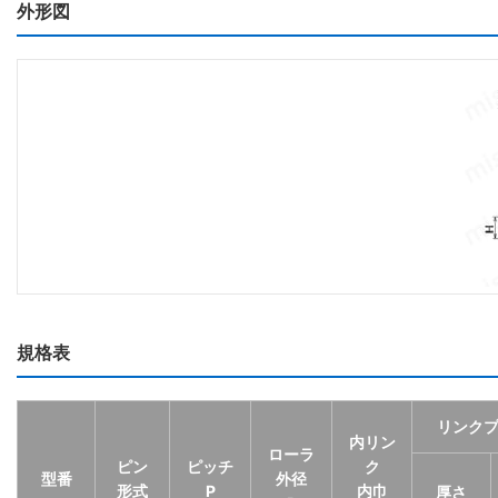
外形図
規格表
リンク
内リン
ローラ
ピン
ピッチ
ク
型番
外径
形式
P
内巾
厚さ