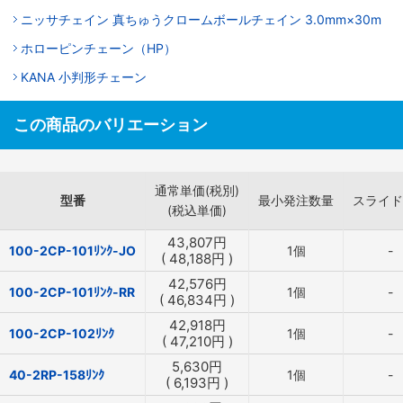
ニッサチェイン 真ちゅうクロームボールチェイン 3.0mm×30m
ホローピンチェーン（HP）
KANA 小判形チェーン
この商品のバリエーション
通常単価(税別)
型番
最小発注数量
スライド
(税込単価)
43,807
円
100-2CP-101ﾘﾝｸ-JO
1個
-
(
48,188
円
)
42,576
円
100-2CP-101ﾘﾝｸ-RR
1個
-
(
46,834
円
)
42,918
円
100-2CP-102ﾘﾝｸ
1個
-
(
47,210
円
)
5,630
円
40-2RP-158ﾘﾝｸ
1個
-
(
6,193
円
)