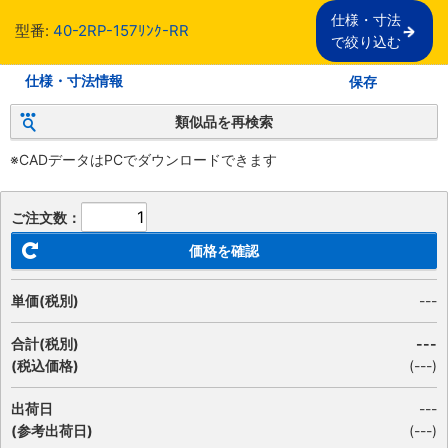
仕様・寸法

型番:
40-2RP-157ﾘﾝｸ-RR
で絞り込む
仕様・寸法情報
保存
類似品を再検索
※CADデータはPCでダウンロードできます
ご注文数：
価格を確認
単価(税別)
---
合計(税別)
---
(税込価格)
(
---
)
出荷日
---
(参考出荷日)
(---)