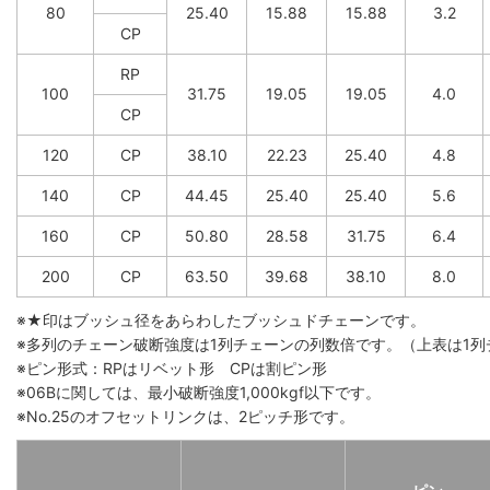
80
25.40
15.88
15.88
3.2
CP
RP
100
31.75
19.05
19.05
4.0
CP
120
CP
38.10
22.23
25.40
4.8
140
CP
44.45
25.40
25.40
5.6
160
CP
50.80
28.58
31.75
6.4
200
CP
63.50
39.68
38.10
8.0
※★印はブッシュ径をあらわしたブッシュドチェーンです。
※多列のチェーン破断強度は1列チェーンの列数倍です。（上表は1
※ピン形式：RPはリベット形 CPは割ピン形
※06Bに関しては、最小破断強度1,000kgf以下です。
※No.25のオフセットリンクは、2ピッチ形です。