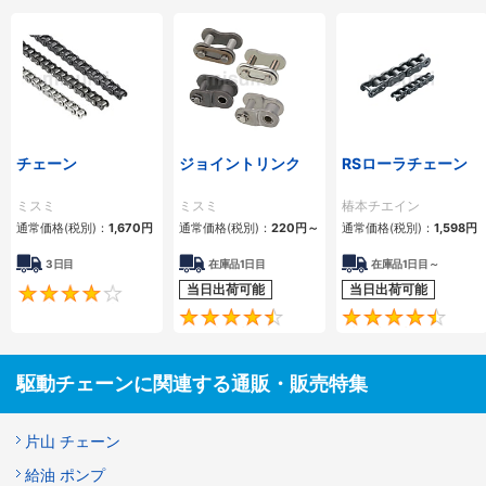
チェーン
ジョイントリンク
RSローラチェーン
ミスミ
ミスミ
椿本チエイン
通常価格(税別)：
1,670
円
通常価格(税別)：
220
円
～
通常価格(税別)：
1,598
円
3日目
在庫品1日目
在庫品1日目～
当日出荷可能
当日出荷可能
4.2
4.5
駆動チェーンに関連する通販・販売特集
片山 チェーン
給油 ポンプ