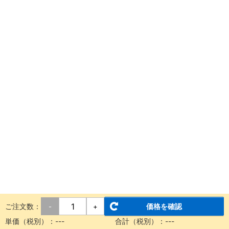
ご注文数：
価格を確認
-
+
単価（税別）：
---
合計（税別）：
---