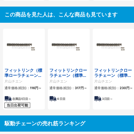
この商品を見た人は、こんな商品も見ています
フィットリンク（標
フィットリンクロー
フィットリンクロー
準ローラチェーン）
ラチェーン（標準ロ
ラチェーン（標準ロ
1列
ーラチェーン） 4列
ーラチェーン） 3列
片山チエン
片山チエン
片山チエン
通常価格(税別)：
116
円
～
通常価格(税別)：
317
円
～
通常価格(税別)：
230
円
～
在庫品1日目～
6
日目
3
日目～
当日出荷可能
駆動チェーンの売れ筋ランキング