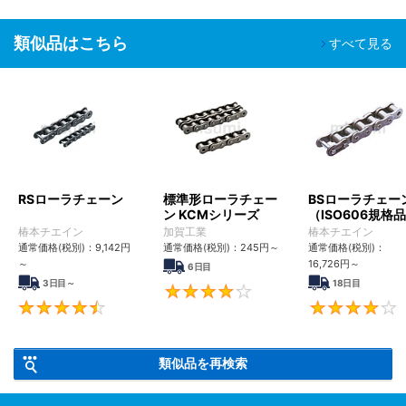
類似品はこちら
すべて見る
RSローラチェーン
標準形ローラチェー
BSローラチェー
ン KCMシリーズ
（ISO606規格
Bシリーズ）【新
椿本チエイン
加賀工業
椿本チエイン
番、型番でリン
通常価格(税別)：
9,142
円
通常価格(税別)：
245
円
～
通常価格(税別)：
指定】
～
16,726
円
～
6日目
3日目～
18日目
4
4.6
類似品を再検索