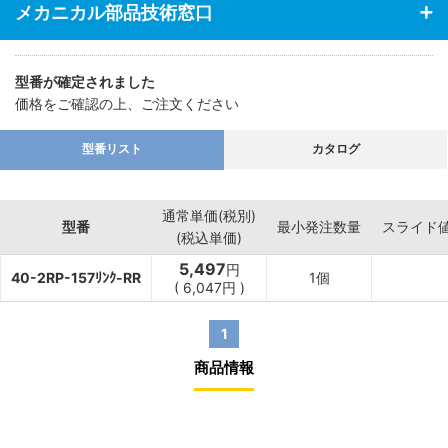
メカニカル部品技術窓口
型番が確定されました
価格をご確認の上、ご注文ください
型番リスト
カタログ
通常単価(税別)
型番
最小発注数量
スライド
(税込単価)
5,497
円
40-2RP-157ﾘﾝｸ-RR
1個
(
6,047
円
)
1
商品情報