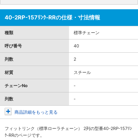
40-2RP-157ﾘﾝｸ-RRの仕様・寸法情報
種類
標準チェーン
呼び番号
40
列数
2
材質
スチール
チェーンNo
-
列数
-
商品詳細をもっと見る
フィットリンク（標準ローラチェーン） 2列
の型番40-2RP-157ﾘﾝ
ｸ-RRのページです。