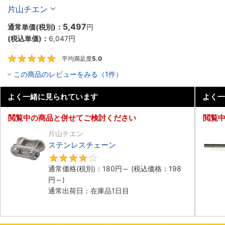
片山チエン
5,497
通常単価(税別)：
円
(税込単価)：
6,047
円
平均満足度
5.0
5
この商品のレビューをみる（1件）
よく一緒に見られています
よく一
閲覧中の商品と併せてご検討ください
閲覧
片山チエン
ステンレスチェーン
4.3
通常価格(税別)：
180
円
～
(税込価格：
198
円
～)
通常出荷日：在庫品1日目