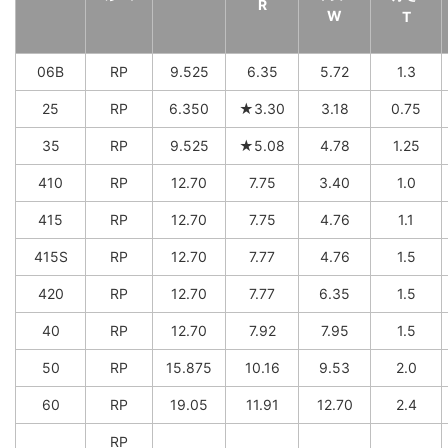
R
W
T
06B
RP
9.525
6.35
5.72
1.3
25
RP
6.350
★3.30
3.18
0.75
35
RP
9.525
★5.08
4.78
1.25
410
RP
12.70
7.75
3.40
1.0
415
RP
12.70
7.75
4.76
1.1
415S
RP
12.70
7.77
4.76
1.5
420
RP
12.70
7.77
6.35
1.5
40
RP
12.70
7.92
7.95
1.5
50
RP
15.875
10.16
9.53
2.0
60
RP
19.05
11.91
12.70
2.4
RP