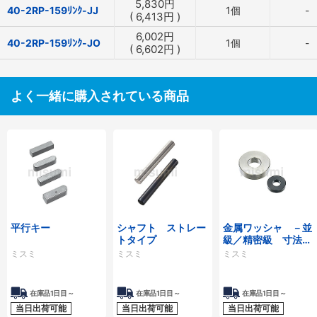
5,830
円
40-2RP-159ﾘﾝｸ-JJ
1個
-
(
6,413
円
)
6,002
円
40-2RP-159ﾘﾝｸ-JO
1個
-
(
6,602
円
)
よく一緒に購入されている商品
平行キー
シャフト ストレー
金属ワッシャ －並
トタイプ
級／精密級 寸法フ
リー指定タイプ－
ミスミ
ミスミ
ミスミ
在庫品1日目～
在庫品1日目～
在庫品1日目～
当日出荷可能
当日出荷可能
当日出荷可能