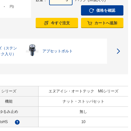
-
円
)
価格を確認
今すぐ注文
カートへ追加
ズ（ステン
アプセットボルト
ック入り）
シリーズ
エヌアイシ・オートテック M6シリーズ
機能
ナット・ストッパセット
ゆるみ止め
無し
RoHS
10
?