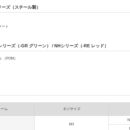
シリーズ（スチール製）
メート
リーズ（-GR グリーン） / NHシリーズ（-RE レッド）
 ［POM］
ド
レーム
ネジサイズ
N
M3