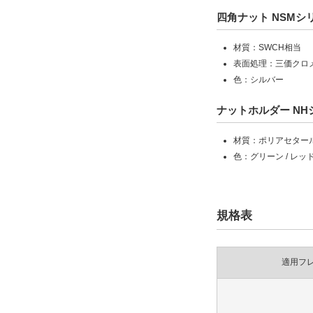
四角ナット NSM
材質：SWCH相当
表面処理：三価クロ
色：シルバー
ナットホルダー NHシ
材質：ポリアセタール
色：グリーン / レッ
規格表
適用フ