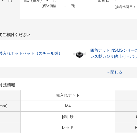
-
円
合計(税別)
-
円
出荷日
-
(税込価格：
-
円
)
(参考出荷日：
てご検討ください
四角ナット NSMSシリー
後入れナットセット（スチール製）
レス製カジリ防止付・パ
－閉じる
様・寸法情報
先入れナット
mm)
M4
[鉄] 鉄
レッド