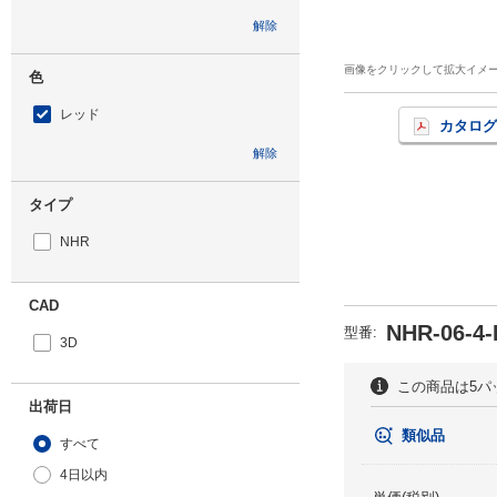
解除
画像をクリックして拡大イメ
色
レッド
カタログ
解除
タイプ
NHR
CAD
NHR-06-4-
型番
:
3D
この商品は5パ
出荷日
類似品
すべて
4日以内