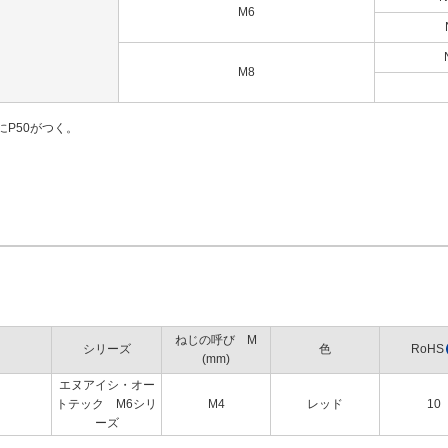
M6
M8
にP50がつく。
ねじの呼び M
シリーズ
色
RoHS
(mm)
エヌアイシ・オー
トテック M6シリ
M4
レッド
10
ーズ