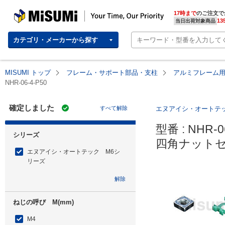
MISUMI | Your Time, Our Priority
17時まで
のご注文で
13
当日出荷対象商品
カテゴリ・メーカーから探す
MISUMI トップ
フレーム・サポート部品・支柱
アルミフレーム
NHR-06-4-P50
確定しました
すべて解除
エヌアイシ・オートテ
型番 : NHR-06
シリーズ
四角ナットセ
エヌアイシ・オートテック M6シ
リーズ
解除
ねじの呼び M(mm)
M4