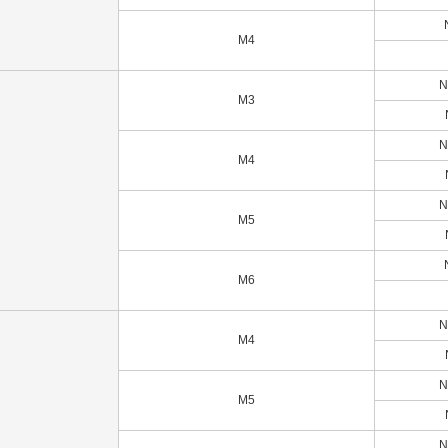
M4
N
M3
N
M4
N
M5
M6
N
M4
N
M5
N