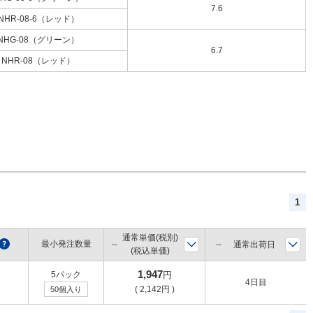
7.6
NHR-08-6（レッド）
NHG-08（グリーン）
6.7
NHR-08（レッド）
1
通常単価(税別)
?
最小発注数量
通常出荷日
(税込単価)
1,947
5パック
円
4日目
(
2,142
円
)
50個入り