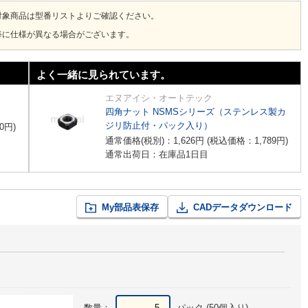
対象商品は型番リストよりご確認ください。
毎に仕様が異なる場合がございます。
よく一緒に見られています。
エヌアイシ・オートテック
四角ナット NSMSシリーズ（ステンレス製カ
ジリ防止付・パック入り）
0
円
)
通常価格(税別)：
1,626
円
(税込価格：
1,789
円
)
通常出荷日：在庫品1日目
My部品表保存
CADデータダウンロード
数量：
パック (50個入り)