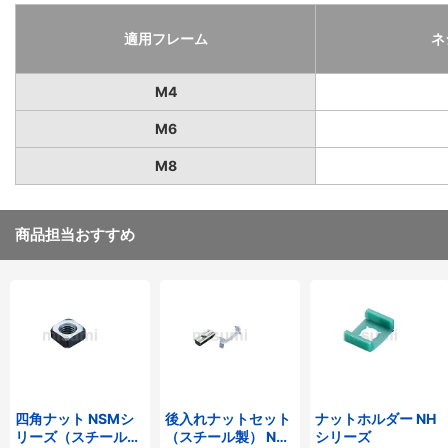
適用フレーム
ネ
M4
M6
M8
商品担当おすすめ
四角ナット NSMシ
後入れナットセット
ナットホルダー NH
リーズ（スチール
（スチール製） NAS
シリーズ