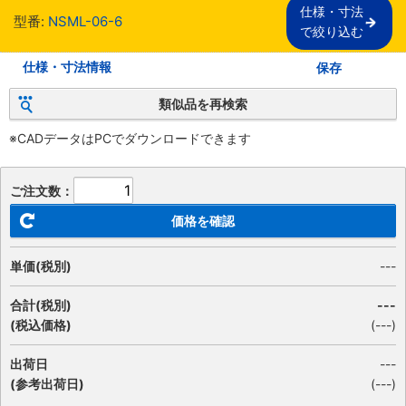
仕様・寸法

型番:
NSML-06-6
で絞り込む
仕様・寸法情報
保存
類似品を再検索
※CADデータはPCでダウンロードできます
ご注文数：
価格を確認
単価(税別)
---
合計(税別)
---
(税込価格)
(
---
)
出荷日
---
(参考出荷日)
(---)