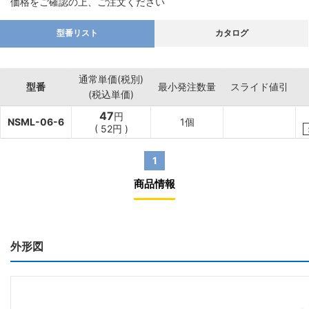
価格をご確認の上、ご注文ください
型番リスト
カタログ
通常単価(税別)
型番
最小発注数量
スライド値引
(税込単価)
47
円
NSML-06-6
1個
(
52
円
)
1
商品情報
外形図