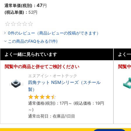
47
通常単価(税別)：
円
(税込単価)：
52
円
0
0件のレビュー（商品レビューの投稿ができます）
この商品のFAQをみる(1件)
よく一緒に見られています
よく一
閲覧中の商品と併せてご検討ください
閲覧
エヌアイシ・オートテック
四角ナット NSMシリーズ（スチール
製）
4.6
通常価格(税別)：
17
円
～
(税込価格：
19
円
～)
通常出荷日：在庫品1日目