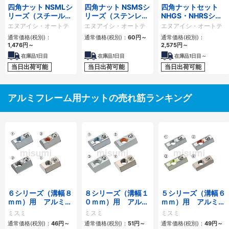
四角ナット NSMLシ
四角ナット NSMSシ
四角ナットセット
リーズ（スチール
リーズ（ステンレス
NHGS・NHRSシリ
製・緩み防止付 50
製カジリ防止付）
ーズ（ステンレス
エヌアイシ・オートテ
エヌアイシ・オートテ
エヌアイシ・オートテ
個パック）
製・カジリ防止付）
ック
ック
ック
通常価格(税別)：
通常価格(税別)：
60
円
～
通常価格(税別)：
1,476
円
～
2,575
円
～
在庫品1日目
在庫品1日目
在庫品1日目～
当日出荷可能
当日出荷可能
当日出荷可能
アルミフレーム用ナットの売れ筋ランキング
６シリーズ（溝幅８
８シリーズ（溝幅１
５シリーズ（溝幅６
ｍｍ）用 アルミフ
０ｍｍ）用 アルミ
ｍｍ）用 アルミフ
レーム用後入れバネ
フレーム用後入れバ
レーム用後入れバネ
ミスミ
ミスミ
ミスミ
ナット
ネナット
ナット
通常価格(税別)：
46
円
～
通常価格(税別)：
51
円
～
通常価格(税別)：
49
円
～