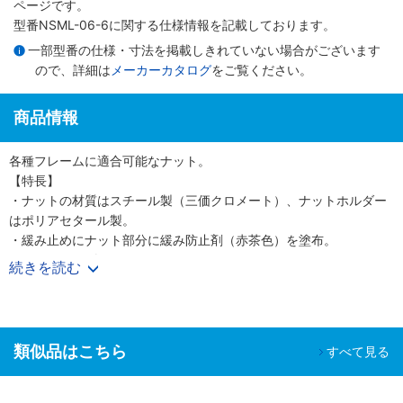
ページです。
型番NSML-06-6に関する仕様情報を記載しております。
一部型番の仕様・寸法を掲載しきれていない場合がございます
ので、詳細は
メーカーカタログ
をご覧ください。
商品情報
各種フレームに適合可能なナット。
【特長】
・ナットの材質はスチール製（三価クロメート）、ナットホルダー
はポリアセタール製。
・緩み止めにナット部分に緩み防止剤（赤茶色）を塗布。
・ナットホルダーがセット。
続きを読む
・先入れナットとナットホルダーのセット。
・FA装置の構造部材。
【用途】
・FA装置カバーの材料として。
類似品はこちら
すべて見る
・展示会用カバー、作業台用、架台用の部材。