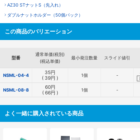
AZ30 STナットS（先入れ）
ダブルナットホルダー（50個パック）
この商品のバリエーション
通常単価(税別)
型番
最小発注数量
スライド値引
(税込単価)
35
円
NSML-04-4
1個
-
(
39
円
)
60
円
NSML-08-8
1個
-
(
66
円
)
よく一緒に購入されている商品