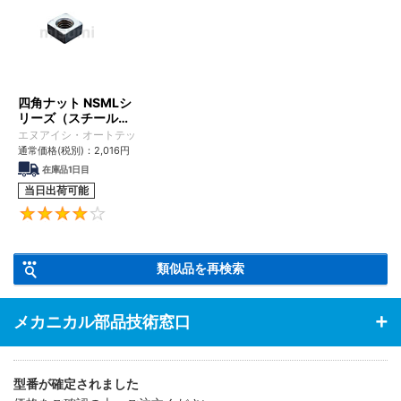
四角ナット NSMLシ
リーズ（スチール
製・緩み防止付 50
エヌアイシ・オートテック
個パック）
通常価格(税別)：
2,016
円
在庫品1日目
当日出荷可能
4
類似品を再検索
メカニカル部品技術窓口
型番が確定されました