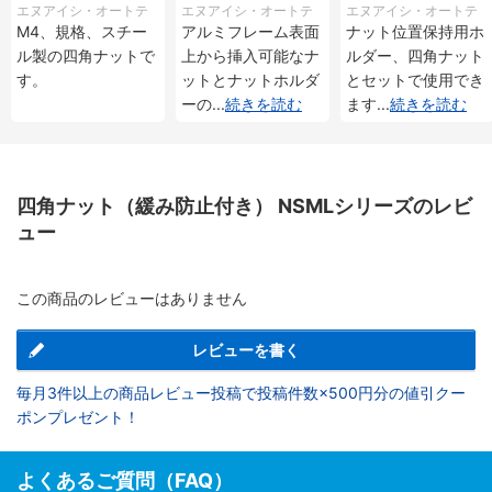
製）
Tシリーズ
エヌアイシ・オートテ
エヌアイシ・オートテ
エヌアイシ・オートテ
M4、規格、スチー
アルミフレーム表面
ナット位置保持用ホ
ック
ック
ック
ル製の四角ナットで
上から挿入可能なナ
ルダー、四角ナット
す。
ットとナットホルダ
とセットで使用でき
ーの
...
続きを読む
ます
...
続きを読む
四角ナット（緩み防止付き） NSMLシリーズのレビ
ュー
この商品のレビューはありません
レビューを書く
毎月3件以上の商品レビュー投稿で投稿件数×500円分の値引クー
ポンプレゼント！
よくあるご質問（FAQ）