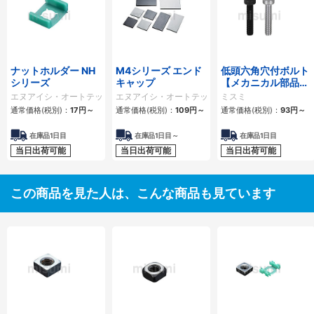
ナットホルダー NH
M4シリーズ エンド
低頭六角穴付ボルト
シリーズ
キャップ
【メカニカル部品カ
タログ掲載】
エヌアイシ・オートテック
エヌアイシ・オートテック
ミスミ
通常価格(税別)：
17
円
～
通常価格(税別)：
109
円
～
通常価格(税別)：
93
円
～
在庫品1日目
在庫品1日目～
在庫品1日目
当日出荷可能
当日出荷可能
当日出荷可能
この商品を見た人は、こんな商品も見ています