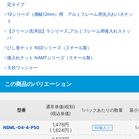
定タイプ
10シリーズ（溝幅12mm）用 アルミフレーム用先入れバネナッ
ト
【クリーン洗浄品】５シリーズ_アルミフレーム用後入れストッ
パ
ひし形ナット NSDシリーズ（スチール製）
後入れナット NAMTシリーズ（スチール製）
大径ワッシャー
この商品のバリエーション
通常単価(税別)
型番
1パックあたりの数量
最小
(税込単価)
1,476
円
NSML-04-4-P50
1
50個入り
(
1,624
円
)