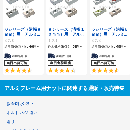
６シリーズ（溝幅８
８シリーズ（溝幅１
５シリーズ（溝幅６
ｍｍ）用 アルミフ
０ｍｍ）用 アルミ
ｍｍ）用 アルミフ
レーム用後入れバネ
フレーム用後入れバ
レーム用後入れバネ
ミスミ
ミスミ
ミスミ
ナット
ネナット
ナット
通常価格(税別)：
46
円
～
通常価格(税別)：
51
円
～
通常価格(税別)：
49
円
～
在庫品1日目
在庫品1日目
在庫品1日目
当日出荷可能
当日出荷可能
当日出荷可能
4.6
4.5
アルミフレーム用ナットに関連する通販・販売特集
接着剤 水 強い
ボルト ネジ 違い
滑り