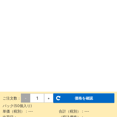
ご注文数：
価格を確認
-
+
パック(50個入り)
単価（税別）：
---
合計（税別）：
---
出荷日：
---
（税込価格）：
---