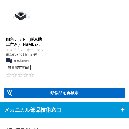
四角ナット（緩み防
止付き） NSMLシリ
ーズ
エヌアイシ・オートテック
通常価格(税別)：
47
円
在庫品1日目
当日出荷可能
0
類似品を再検索
メカニカル部品技術窓口