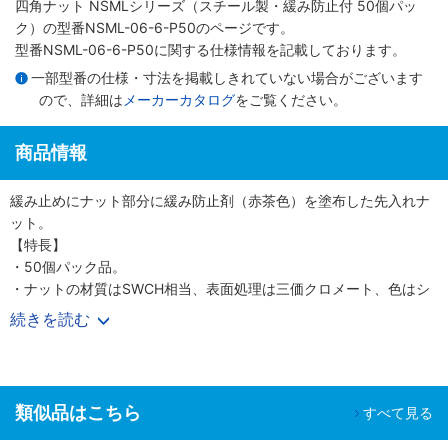
四角ナット NSMLシリーズ（スチール製・緩み防止付 50個パッ
ク）
の型番NSML-06-6-P50のページです。
型番NSML-06-6-P50に関する仕様情報を記載しております。
一部型番の仕様・寸法を掲載しきれていない場合がございます
ので、詳細は
メーカーカタログ
をご覧ください。
商品情報
緩み止めにナット部分に緩み防止剤（赤茶色）を塗布した先入れナ
ット。
【特長】
・50個パック品。
・ナットの材質はSWCH相当、表面処理は三価クロメート、色はシ
ルバー。
続きを読む
・各種フレームに適合。
【用途】
・FA装置カバーの材料として。
・展示会用カバーの部材。
類似品はこちら
すべて見る
・作業台用の部材。
・架台用の部材。