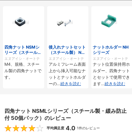
四角ナット NSMシ
後入れナットセット
ナットホルダー NH
リーズ（スチール
（スチール製） NAS
シリーズ
製）
Tシリーズ
エヌアイシ・オートテ
エヌアイシ・オートテ
エヌアイシ・オートテ
M4、規格、スチー
アルミフレーム表面
ナット位置保持用ホ
ック
ック
ック
ル製の四角ナットで
上から挿入可能なナ
ルダー、四角ナット
す。
ットとナットホルダ
とセットで使用でき
ーの
...
続きを読む
ます
...
続きを読む
四角ナット NSMLシリーズ（スチール製・緩み防止
付 50個パック）のレビュー
4.0
4
平均満足度
1件のレビュー