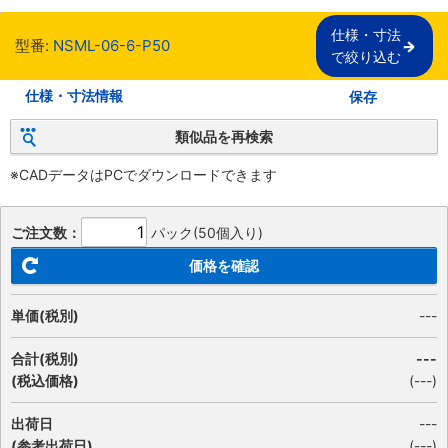
仕様・寸法

型番:
NSML-06-6-P50
で絞り込む
仕様・寸法情報
保存
類似品を再検索
※CADデータはPCでダウンロードできます
ご注文数：
パック(50個入り)
価格を確認
単価(税別)
---
合計(税別)
---
(税込価格)
(
---
)
出荷日
---
(参考出荷日)
(---)