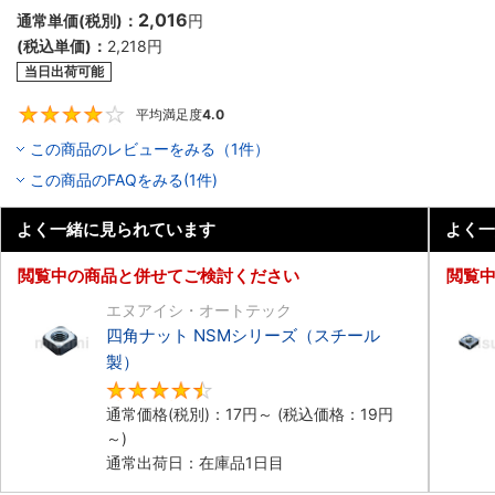
2,016
通常単価(税別)：
円
(税込単価)：
2,218
円
当日出荷可能
平均満足度
4.0
4
この商品のレビューをみる（1件）
この商品のFAQをみる(1件)
よく一緒に見られています
よく一
閲覧中の商品と併せてご検討ください
閲覧
エヌアイシ・オートテック
四角ナット NSMシリーズ（スチール
製）
4.6
通常価格(税別)：
17
円
～
(税込価格：
19
円
～)
通常出荷日：在庫品1日目