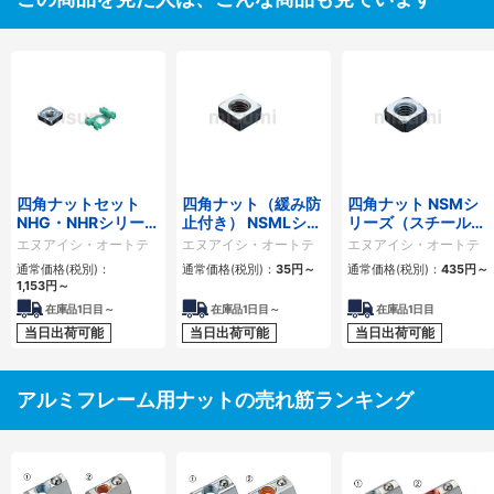
四角ナットセット
四角ナット（緩み防
四角ナット NSMシ
NHG・NHRシリーズ
止付き） NSMLシリ
リーズ（スチール
（スチール製 50個
ーズ
製・パック入り）
エヌアイシ・オートテ
エヌアイシ・オートテ
エヌアイシ・オートテ
パック）
ック
ック
ック
通常価格(税別)：
通常価格(税別)：
35
円
～
通常価格(税別)：
435
円
～
1,153
円
～
在庫品1日目～
在庫品1日目～
在庫品1日目
当日出荷可能
当日出荷可能
当日出荷可能
アルミフレーム用ナットの売れ筋ランキング