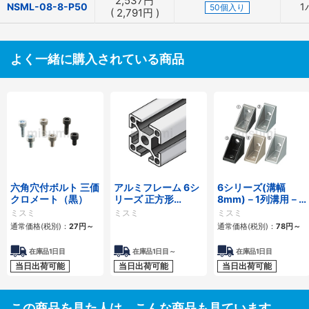
2,537
円
NSML-08-8-P50
1
50個入り
(
2,791
円
)
よく一緒に購入されている商品
六角穴付ボルト 三価
アルミフレーム 6シ
6シリーズ(溝幅
クロメート（黒）
リーズ 正方形
8mm)－1列溝用－
30×30mm 1列溝 4
突起付反転ブラケッ
ミスミ
ミスミ
ミスミ
面溝
ト
通常価格(税別)：
27
円
～
通常価格(税別)：
78
円
～
在庫品1日目
在庫品1日目～
在庫品1日目
当日出荷可能
当日出荷可能
当日出荷可能
この商品を見た人は、こんな商品も見ています