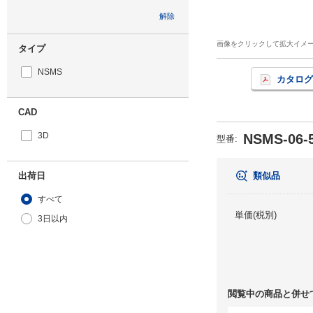
解除
画像をクリックして拡大イメ
タイプ
NSMS
カタログ
CAD
3D
NSMS-06-
型番
:
出荷日
類似品
すべて
単価(税別)
3日以内
閲覧中の商品と併せ