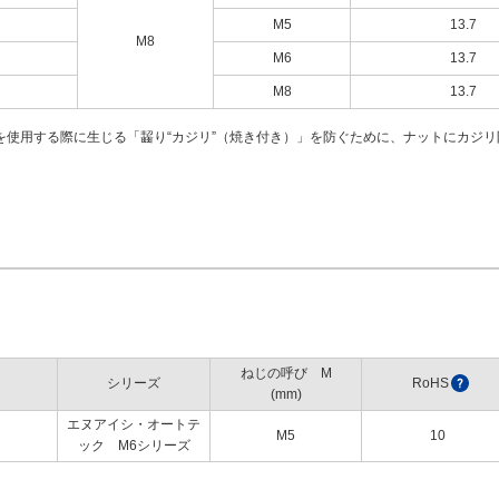
M5
13.7
M8
M6
13.7
M8
13.7
を使用する際に生じる「齧り“カジリ”（焼き付き）」を防ぐために、ナットにカジ
ねじの呼び M
シリーズ
RoHS
?
(mm)
エヌアイシ・オートテ
M5
10
ック M6シリーズ