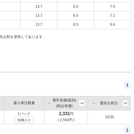
13.7
6.5
7.5
13.7
6.5
7.2
13.7
6.5
6.6
リ防止剤を塗布してあります。
1
通常単価(税別)
最小発注数量
通常出荷日
(税込単価)
2,331
1パック
円
3日目
(
2,564
円
)
50個入り
1