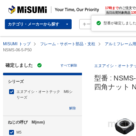
MISUMI | Your Time, Our Priority
17時まで
のご注文で
13
当日出荷対象商品
カテゴリ・メーカーから探す
MISUMI トップ
フレーム・サポート部品・支柱
アルミフレーム
NSMS-06-5-P50
確定しました
すべて解除
エヌアイシ・オートテ
型番 : NSMS-0
シリーズ
四角ナット 
エヌアイシ・オートテック M6シ
リーズ
解除
ねじの呼び M(mm)
M5