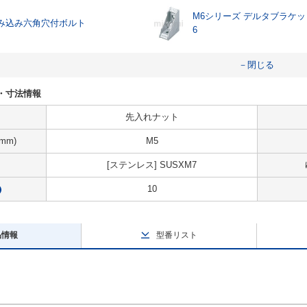
M6シリーズ デルタブラケット 
み込み六角穴付ボルト
6
－閉じる
仕様・寸法情報
先入れナット
mm)
M5
[ステンレス] SUSXM7
10
?
品情報
型番リスト