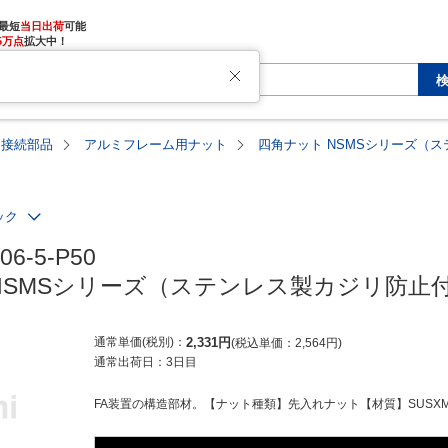
最短
当日出荷
5万点
拡大中！
用接続部品
アルミフレーム用ナット
四角ナット NSMSシリーズ（
ック
6-5-P50

NSMSシリーズ（ステンレス製カジリ防止
通常単価(税別)
2,331
円
税込単価
2,564
円
通常出荷日：
3日目
FA装置の構造部材。【ナット種類】先入れナット【材質】SUSXM