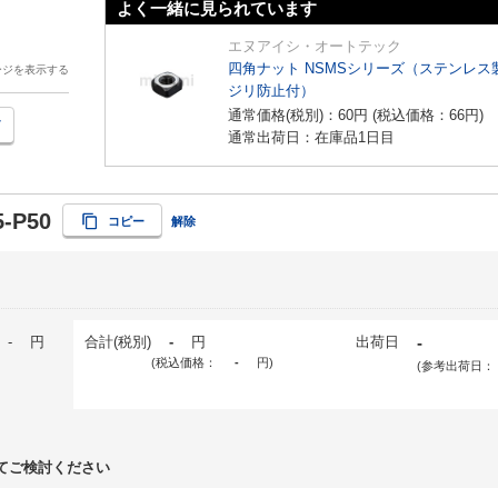
よく一緒に見られています
エヌアイシ・オートテック
四角ナット NSMSシリーズ（ステンレス
ージを表示する
ジリ防止付）
通常価格(税別)：
60
円
(税込価格：
66
円
)
通常出荷日：在庫品1日目
5-P50
コピー
解除
-
円
合計(税別)
-
円
出荷日
-
(税込価格：
-
円
)
(参考出荷日：
てご検討ください