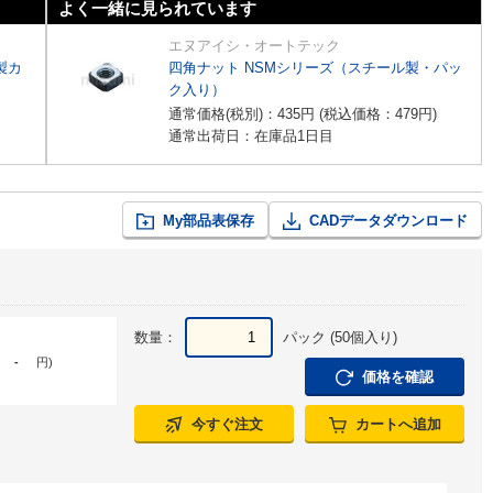
よく一緒に見られています
エヌアイシ・オートテック
製カ
四角ナット NSMシリーズ（スチール製・パッ
ク入り）
通常価格(税別)：
435
円
(税込価格：
479
円
)
通常出荷日：在庫品1日目
My部品表保存
CADデータダウンロード
数量：
パック (50個入り)
-
円
)
価格を確認
今すぐ注文
カートへ追加