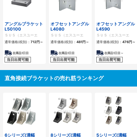
アングルブラケット
オフセットアングル
オフセットアングル
L50100
L4080
L4590
ＳＵＳ（エスユーエ
ＳＵＳ（エスユーエ
ＳＵＳ（エスユーエ
ス）
ス）
ス）
通常価格(税別)：
712
円
～
通常価格(税別)：
481
円
～
通常価格(税別)：
476
円
～
在庫品1日目
在庫品1日目
在庫品1日目～
当日出荷可能
当日出荷可能
当日出荷可能
直角接続ブラケットの売れ筋ランキング
6シリーズ(溝幅
8シリーズ(溝幅
5シリーズ(溝幅