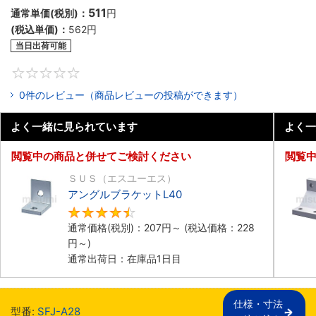
511
通常単価(税別)：
円
(税込単価)：
562
円
当日出荷可能
0
0件のレビュー（商品レビューの投稿ができます）
よく一緒に見られています
よく一
閲覧中の商品と併せてご検討ください
閲覧
ＳＵＳ（エスユーエス）
アングルブラケットL40
4.7
通常価格(税別)：
207
円
～
(税込価格：
228
円
～)
通常出荷日：在庫品1日目
仕様・寸法

型番:
SFJ-A28