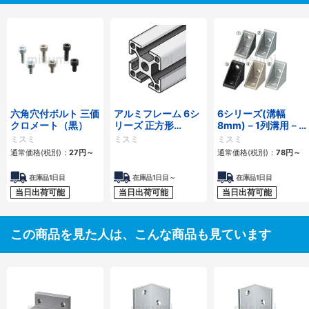
六角穴付ボルト 三価
アルミフレーム 6シ
6シリーズ(溝幅
クロメート（黒）
リーズ 正方形
8mm)－1列溝用－
30×30mm 1列溝 4
突起付反転ブラケッ
ミスミ
ミスミ
ミスミ
面溝
ト
通常価格(税別)：
27
円
～
通常価格(税別)：
78
円
～
在庫品1日目
在庫品1日目～
在庫品1日目
当日出荷可能
当日出荷可能
当日出荷可能
この商品を見た人は、こんな商品も見ています