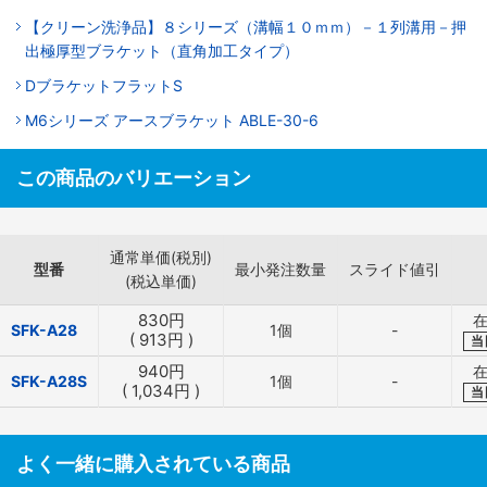
【クリーン洗浄品】８シリーズ（溝幅１０ｍｍ）－１列溝用－押
出極厚型ブラケット（直角加工タイプ）
DブラケットフラットS
M6シリーズ アースブラケット ABLE-30-6
この商品のバリエーション
通常単価(税別)
型番
最小発注数量
スライド値引
(税込単価)
830
円
在
SFK-A28
1個
-
(
913
円
)
当
940
円
在
SFK-A28S
1個
-
(
1,034
円
)
当
よく一緒に購入されている商品