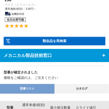
ＳＵＳ（エスユーエス）
通常価格(税別)：
338
円
～
在庫品1日目
当日出荷可能
5
類似品を再検索
メカニカル部品技術窓口
型番が確定されました
価格をご確認の上、ご注文ください
型番リスト
カタログ
通常単価(税別)
型番
最小発注数量
スライド値引