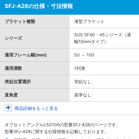
SFJ-A28の仕様・寸法情報
ブラケット種類
薄型ブラケット
SUS SF40・45シリーズ（溝
シリーズ
幅10mmタイプ）
適用フレーム幅(mm)
50 ～ 100
適用溝数
1列溝
突起位置選択
突起なし
直角度
基準なし
商品詳細をもっと見る
オフセットアングルL50100
の型番SFJ-A28のページです。
型番SFJ-A28に関する仕様情報を記載しております。