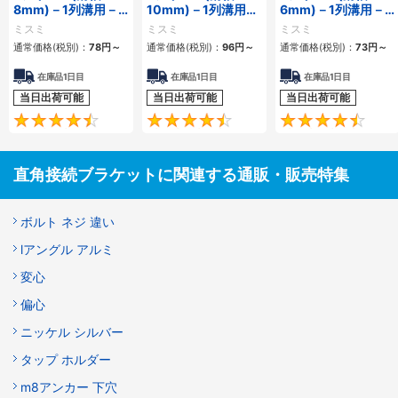
8mm)－1列溝用－
10mm)－1列溝用－
6mm)－1列溝用－
突起付反転ブラケッ
突起付反転ブラケッ
突起付反転ブラケッ
ミスミ
ミスミ
ミスミ
ト
ト
ト
通常価格(税別)：
78
円
～
通常価格(税別)：
96
円
～
通常価格(税別)：
73
円
～
在庫品1日目
在庫品1日目
在庫品1日目
当日出荷可能
当日出荷可能
当日出荷可能
4.5
4.7
直角接続ブラケットに関連する通販・販売特集
ボルト ネジ 違い
lアングル アルミ
変心
偏心
ニッケル シルバー
タップ ホルダー
m8アンカー 下穴