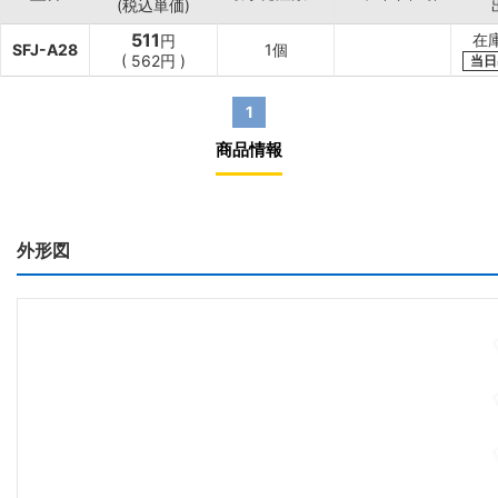
(税込単価)
511
在
円
SFJ-A28
1個
(
562
円
)
当日
1
商品情報
外形図