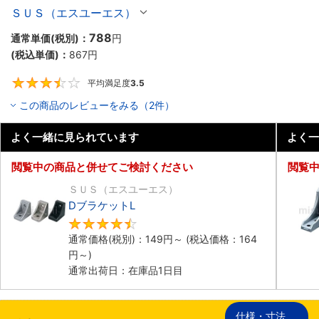
ＳＵＳ（エスユーエス）
788
通常単価(税別)：
円
(税込単価)：
867
円
平均満足度
3.5
3.5
この商品のレビューをみる（2件）
よく一緒に見られています
よく一
閲覧中の商品と併せてご検討ください
閲覧
ＳＵＳ（エスユーエス）
DブラケットL
4.7
通常価格(税別)：
149
円
～
(税込価格：
164
円
～)
通常出荷日：在庫品1日目
仕様・寸法
