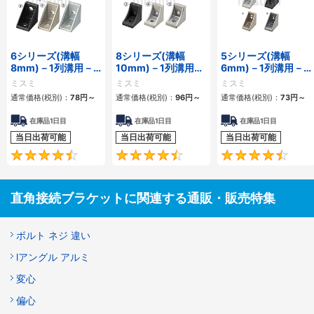
6シリーズ(溝幅
8シリーズ(溝幅
5シリーズ(溝幅
8mm)－1列溝用－
10mm)－1列溝用－
6mm)－1列溝用－
突起付反転ブラケッ
突起付反転ブラケッ
突起付反転ブラケッ
ミスミ
ミスミ
ミスミ
ト
ト
ト
通常価格(税別)：
78
円
～
通常価格(税別)：
96
円
～
通常価格(税別)：
73
円
～
在庫品1日目
在庫品1日目
在庫品1日目
当日出荷可能
当日出荷可能
当日出荷可能
4.5
4.7
直角接続ブラケットに関連する通販・販売特集
ボルト ネジ 違い
lアングル アルミ
変心
偏心