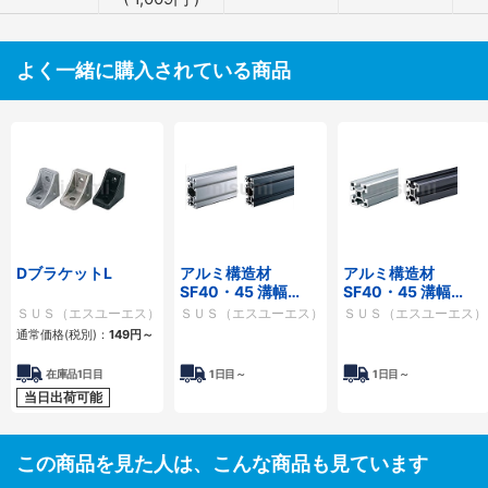
よく一緒に購入されている商品
DブラケットL
アルミ構造材
アルミ構造材
SF40・45 溝幅
SF40・45 溝幅
10mmタイプ SF2-
10mmタイプ SF-
ＳＵＳ（エスユーエス）
ＳＵＳ（エスユーエス）
ＳＵＳ（エスユーエス）
40・80
40・40
通常価格(税別)：
149
円
～
在庫品1日目
1日目～
1日目～
当日出荷可能
この商品を見た人は、こんな商品も見ています