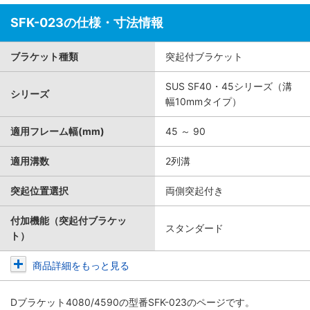
SFK-023の仕様・寸法情報
ブラケット種類
突起付ブラケット
SUS SF40・45シリーズ（溝
シリーズ
幅10mmタイプ）
適用フレーム幅(mm)
45 ～ 90
適用溝数
2列溝
突起位置選択
両側突起付き
付加機能（突起付ブラケッ
スタンダード
ト）
商品詳細をもっと見る
Dブラケット4080/4590
の型番SFK-023のページです。