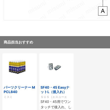
商品担当おすすめ
パーツクリーナー M
SF40・45 Easyナ
PCL840
ットL（後入れ）
ミスミ
ＳＵＳ（エスユーエ
SF40・45用でワン
ス）
タッチで後入れ、し