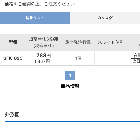
価格をご確認の上、ご注文ください
型番リスト
カタログ
通常単価(税別)
型番
最小発注数量
スライド値引
(税込単価)
788
在
円
SFK-023
1個
(
867
円
)
当
1
商品情報
外形図