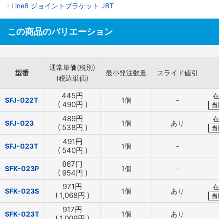
Line6 ジョイントブラケット JBT
この商品のバリエーション
通常単価(税別)
型番
最小発注数量
スライド値引
(税込単価)
445
円
在
SFJ-022T
1個
-
(
490
円
)
当
489
円
在
SFJ-023
1個
あり
(
538
円
)
当
491
円
SFJ-023T
1個
-
(
540
円
)
867
円
SFK-023P
1個
-
(
954
円
)
971
円
在
SFK-023S
1個
あり
(
1,068
円
)
当
917
円
SFK-023T
1個
あり
(
1,009
円
)