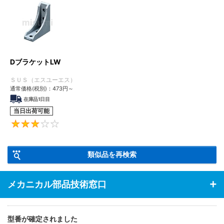
DブラケットLW
ＳＵＳ（エスユーエス）
通常価格(税別)：
473
円
～
在庫品1日目
当日出荷可能
3
類似品を再検索
メカニカル部品技術窓口
型番が確定されました