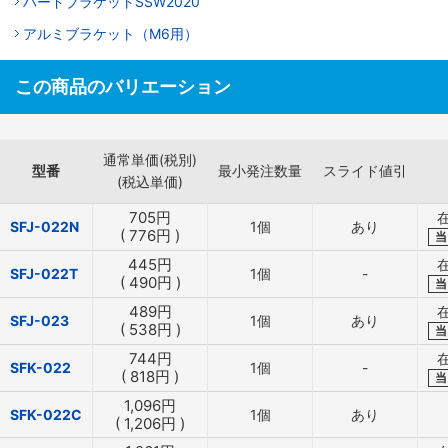
ハードブラケットSSW2020
アルミブラケット（M6用）
この商品のバリエーション
通常単価(税別)
型番
最小発注数量
スライド値引
(税込単価)
705
円
SFJ-022N
1個
あり
(
776
円
)
当
445
円
SFJ-022T
1個
-
(
490
円
)
当
489
円
SFJ-023
1個
あり
(
538
円
)
当
744
円
SFK-022
1個
-
(
818
円
)
当
1,096
円
SFK-022C
1個
あり
(
1,206
円
)