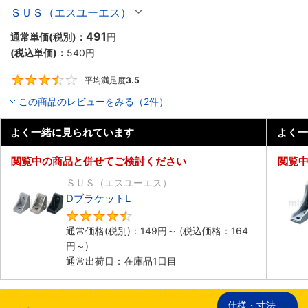
ＳＵＳ（エスユーエス）
491
通常単価(税別)：
円
(税込単価)：
540
円
平均満足度
3.5
3.5
この商品のレビューをみる（2件）
よく一緒に見られています
よく一
閲覧中の商品と併せてご検討ください
閲覧
ＳＵＳ（エスユーエス）
DブラケットL
4.7
通常価格(税別)：
149
円
～
(税込価格：
164
円
～)
通常出荷日：在庫品1日目
仕様・寸法
