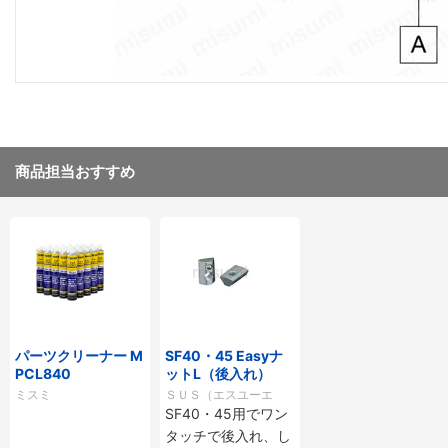
商品担当おすすめ
パーツクリーナー M
SF40・45 Easyナ
PCL840
ットL（後入れ）
ミスミ
ＳＵＳ（エスユーエ
SF40・45用でワン
ス）
タッチで後入れ、し