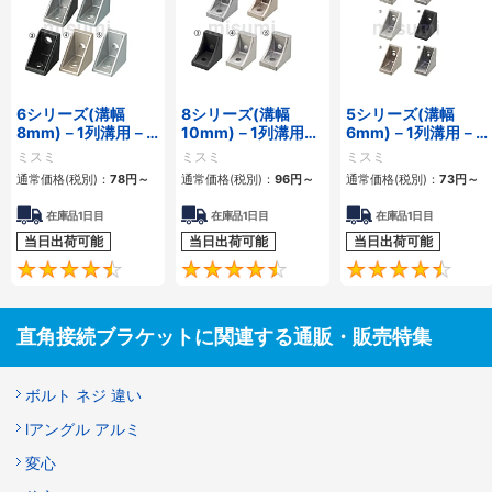
6シリーズ(溝幅
8シリーズ(溝幅
5シリーズ(溝幅
8mm)－1列溝用－
10mm)－1列溝用－
6mm)－1列溝用－
突起付反転ブラケッ
突起付反転ブラケッ
突起付反転ブラケッ
ミスミ
ミスミ
ミスミ
ト
ト
ト
通常価格(税別)：
78
円
～
通常価格(税別)：
96
円
～
通常価格(税別)：
73
円
～
在庫品1日目
在庫品1日目
在庫品1日目
当日出荷可能
当日出荷可能
当日出荷可能
4.5
4.7
直角接続ブラケットに関連する通販・販売特集
ボルト ネジ 違い
lアングル アルミ
変心