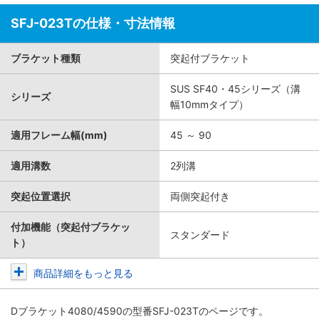
SFJ-023Tの仕様・寸法情報
ブラケット種類
突起付ブラケット
SUS SF40・45シリーズ（溝
シリーズ
幅10mmタイプ）
適用フレーム幅(mm)
45 ～ 90
適用溝数
2列溝
突起位置選択
両側突起付き
付加機能（突起付ブラケッ
スタンダード
ト）
商品詳細をもっと見る
Dブラケット4080/4590
の型番SFJ-023Tのページです。