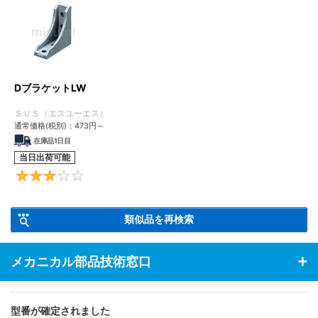
DブラケットLW
ＳＵＳ（エスユーエス）
通常価格(税別)：
473
円
～
在庫品1日目
当日出荷可能
3
類似品を再検索
メカニカル部品技術窓口
型番が確定されました