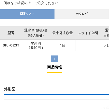
価格をご確認の上、ご注文ください
型番リスト
カタログ
通常単価(税別)
通
型番
最小発注数量
スライド値引
(税込単価)
出
491
円
SFJ-023T
1個
5
(
540
円
)
1
商品情報
外形図