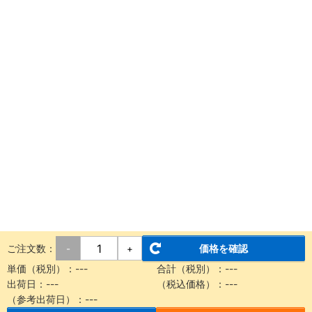
ご注文数：
価格を確認
-
+
単価（税別）：
---
合計（税別）：
---
出荷日：
---
（税込価格）：
---
（参考出荷日）：
---