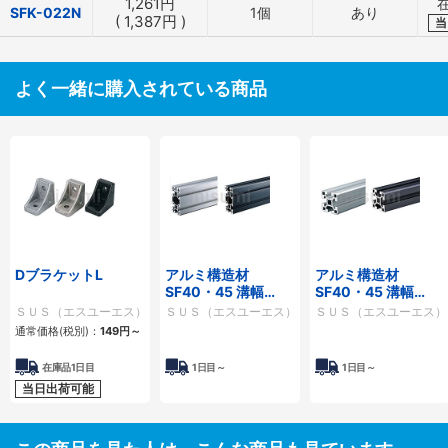
1,261
円
SFK-022N
1個
あり
(
1,387
円
)
当
よく一緒に購入されている商品
DブラケットL
アルミ構造材
アルミ構造材
SF40・45 溝幅
SF40・45 溝幅
10mmタイプ SF2-
10mmタイプ SF-
ＳＵＳ（エスユーエス）
ＳＵＳ（エスユーエス）
ＳＵＳ（エスユーエス）
40・80
40・40
通常価格(税別)：
149
円
～
在庫品1日目
1日目～
1日目～
当日出荷可能