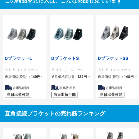
この商品を見た人は、こんな商品も見ています
DブラケットL
DブラケットS
DブラケットSS
ＳＵＳ（エスユーエ
ＳＵＳ（エスユーエ
ＳＵＳ（エスユーエ
ス）
ス）
ス）
通常価格(税別)：
149
円
～
通常価格(税別)：
122
円
～
通常価格(税別)：
140
円
～
在庫品1日目
在庫品1日目
在庫品1日目
当日出荷可能
当日出荷可能
当日出荷可能
直角接続ブラケットの売れ筋ランキング