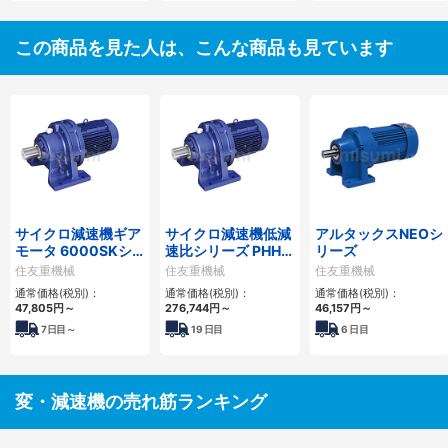
この商品を見た人は、こんな商品も見ています
サイクロ減速機ギア
サイクロ減速機低減
アルタックスNEOシ
モータ 6000SKシ
速比シリーズ PHHM
リーズ
リーズ
形
住友重機械
住友重機械
住友重機械
通常価格(税別)：
通常価格(税別)：
通常価格(税別)：
47,805
円
～
276,744
円
～
46,157
円
～
7
日目～
19
日目
6
日目
変・減速機の売れ筋ランキング