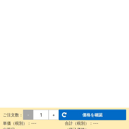
ご注文数：
価格を確認
-
+
単価（税別）：
---
合計（税別）：
---