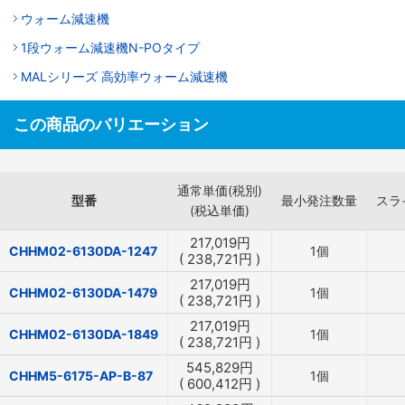
ウォーム減速機
1段ウォーム減速機N-POタイプ
MALシリーズ 高効率ウォーム減速機
この商品のバリエーション
通常単価(税別)
型番
最小発注数量
スラ
(税込単価)
217,019
円
CHHM02-6130DA-1247
1個
(
238,721
円
)
217,019
円
CHHM02-6130DA-1479
1個
(
238,721
円
)
217,019
円
CHHM02-6130DA-1849
1個
(
238,721
円
)
545,829
円
CHHM5-6175-AP-B-87
1個
(
600,412
円
)