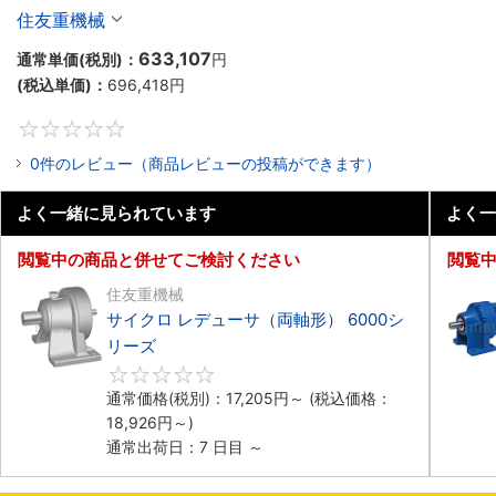
住友重機械
633,107
通常単価(税別)：
円
(税込単価)：
696,418
円
0
0件のレビュー（商品レビューの投稿ができます）
よく一緒に見られています
よく一
閲覧中の商品と併せてご検討ください
閲覧
住友重機械
サイクロ レデューサ（両軸形） 6000シ
リーズ
0
通常価格(税別)：
17,205
円
～
(税込価格：
18,926
円
～)
通常出荷日：7 日目 ～