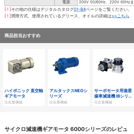
電源
200V 50/60Hz、220V 60Hz
[ ! ]
その他の仕様はデジタルカタログ
01-B4
ページをご覧ください。
[ ! ]
潤滑方式、使用されているグリース、オイルの詳細は
>>こちら
商品担当おすすめ
ハイポニック 直交軸
アルタックスNEOシ
サーボモータ用遊星
ギアモータ
リーズ
歯車減速機 IBシリー
ズP1タイプ
住友重機械
住友重機械
住友重機械
サイクロ減速機ギアモータ 6000シリーズのレビュ