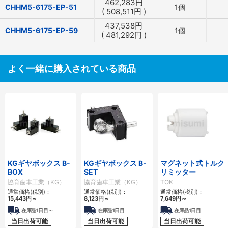
462,283
円
CHHM5-6175-EP-51
1個
(
508,511
円
)
437,538
円
CHHM5-6175-EP-59
1個
(
481,292
円
)
よく一緒に購入されている商品
KGギヤボックス B-
KGギヤボックス B-
マグネット式トルク
BOX
SET
リミッター
協育歯車工業（KG）
協育歯車工業（KG）
TOK
通常価格(税別)：
通常価格(税別)：
通常価格(税別)：
15,443
円
～
8,123
円
～
7,649
円
～
在庫品1日目～
在庫品1日目
在庫品1日目
当日出荷可能
当日出荷可能
当日出荷可能