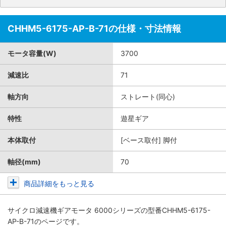
CHHM5-6175-AP-B-71の仕様・寸法情報
モータ容量(W)
3700
減速比
71
軸方向
ストレート(同心)
特性
遊星ギア
本体取付
[ベース取付] 脚付
軸径(mm)
70
商品詳細をもっと見る
サイクロ減速機ギアモータ 6000シリーズ
の型番CHHM5-6175-
AP-B-71のページです。