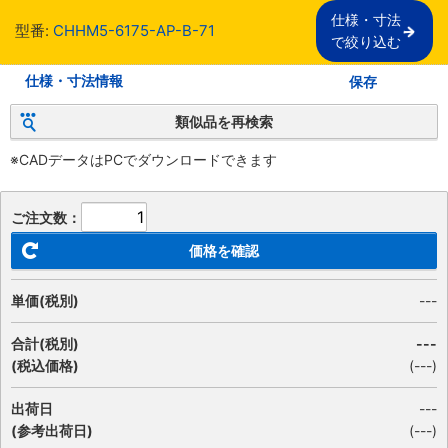
仕様・寸法

型番:
CHHM5-6175-AP-B-71
で絞り込む
仕様・寸法情報
保存
類似品を再検索
※CADデータはPCでダウンロードできます
ご注文数：
価格を確認
単価(税別)
---
合計(税別)
---
(税込価格)
(
---
)
出荷日
---
(参考出荷日)
(---)