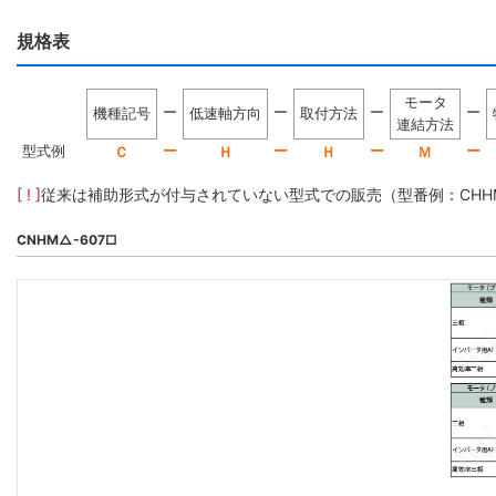
規格表
モータ
ー
ー
ー
ー
機種記号
低速軸方向
取付方法
連結方法
型式例
ー
ー
ー
ー
Ｃ
Ｈ
Ｈ
Ｍ
[ ! ]
従来は補助形式が付与されていない型式での販売（型番例：CHHM5-
CNHM△-607□