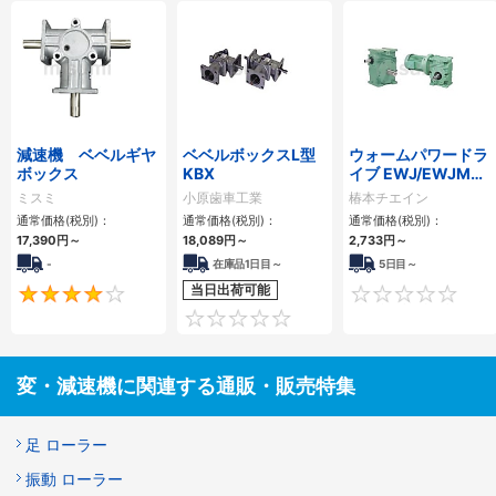
減速機 ベベルギヤ
ベベルボックスL型
ウォームパワードラ
ボックス
KBX
イブ EWJ/EWJMシ
リーズ
ミスミ
小原歯車工業
椿本チエイン
通常価格(税別)：
通常価格(税別)：
通常価格(税別)：
17,390
円
～
18,089
円
～
2,733
円
～
-
在庫品1日目～
5日目～
当日出荷可能
4
0
変・減速機に関連する通販・販売特集
足 ローラー
振動 ローラー