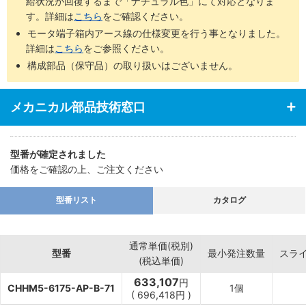
給状況が回復するまで「ナチュラル色」にて対応となりま
す。詳細は
こちら
をご確認ください。
モータ端子箱内アース線の仕様変更を行う事となりました。
詳細は
こちら
をご参照ください。
構成部品（保守品）の取り扱いはございません。
メカニカル部品技術窓口
型番が確定されました
価格をご確認の上、ご注文ください
型番リスト
カタログ
通常単価(税別)
型番
最小発注数量
スラ
(税込単価)
633,107
円
CHHM5-6175-AP-B-71
1個
(
696,418
円
)