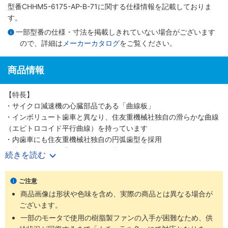
型番CHHM5-6175-AP-B-71に関する仕様情報を記載しておりま
す。
一部型番の仕様・寸法を掲載しきれていない場合がございます
ので、詳細は
メーカーカタログ
をご覧ください。
商品情報
【特長】
・サイクロ減速機の心臓部品である「曲線板」
・インボリュート歯車と異なり、住友重機械社独自の滑らかな曲線
（エピトロコイド平行曲線）を持っています
・内歯車にも住友重機械社独自の円弧歯型を採用
・歯の折損がない滑らかな転がり接触を可能にしました
続きを読む
・少ない減速段数で高い減速比を得ること、つまり高効率と高減速
比の両立を可能にしました
ご注意
・噛み合い率がインボリュートギヤの2～3倍高く、衝撃荷重が発生
商品画像は形状や色味を含め、実際の商品とは異なる場合が
しても多くの歯で分散して吸収する為、タフで長寿命な減速機です
ございます。
・減速機部の材質は耐摩耗・耐疲労性に富む高炭素高クロム軸受鋼
を使用しています
一部のモータで使用の樹脂製ファンの入手が困難なため、供