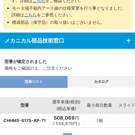
す。詳細は
こちら
をご確認ください。
モータ端子箱内アース線の仕様変更を行う事となりました。
詳細は
こちら
をご参照ください。
構成部品（保守品）の取り扱いはございません。
メカニカル部品技術窓口
型番が確定されました
価格をご確認の上、ご注文ください
型番リスト
カタログ
通常単価(税別)
型番
最小発注数量
スライ
(税込単価)
508,069
円
CHHM5-6175-AP-71
1個
(
558,876
円
)