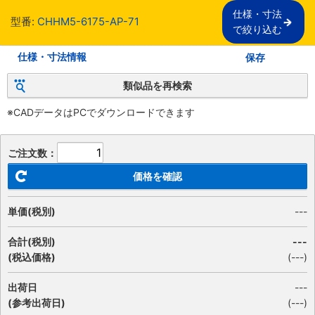
仕様・寸法

型番:
CHHM5-6175-AP-71
で絞り込む
仕様・寸法情報
保存
類似品を再検索
※CADデータはPCでダウンロードできます
ご注文数：
価格を確認
単価(税別)
---
合計(税別)
---
(税込価格)
(
---
)
出荷日
---
(参考出荷日)
(---)