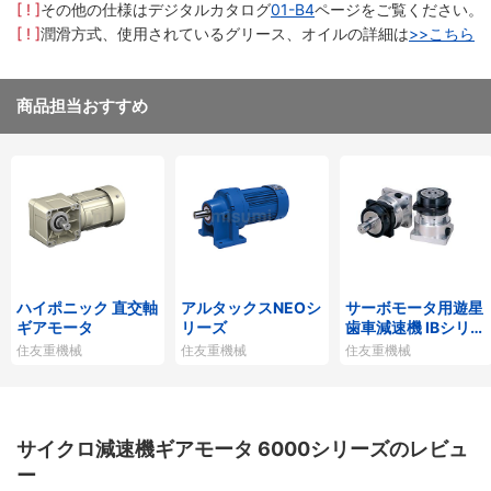
[ ! ]
その他の仕様はデジタルカタログ
01-B4
ページをご覧ください。
[ ! ]
潤滑方式、使用されているグリース、オイルの詳細は
>>こちら
商品担当おすすめ
ハイポニック 直交軸
アルタックスNEOシ
サーボモータ用遊星
ギアモータ
リーズ
歯車減速機 IBシリー
ズP1タイプ
住友重機械
住友重機械
住友重機械
サイクロ減速機ギアモータ 6000シリーズのレビュ
ー