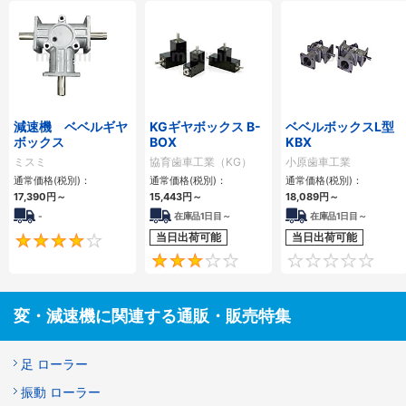
減速機 ベベルギヤ
KGギヤボックス B-
ベベルボックスL型
ボックス
BOX
KBX
ミスミ
協育歯車工業（KG）
小原歯車工業
通常価格(税別)：
通常価格(税別)：
通常価格(税別)：
17,390
円
～
15,443
円
～
18,089
円
～
-
在庫品1日目～
在庫品1日目～
当日出荷可能
当日出荷可能
4
3
変・減速機に関連する通販・販売特集
足 ローラー
振動 ローラー