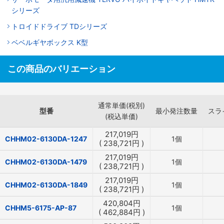
シリーズ
トロイドドライブ TDシリーズ
ベベルギヤボックス K型
この商品のバリエーション
通常単価(税別)
型番
最小発注数量
スラ
(税込単価)
217,019
円
CHHM02-6130DA-1247
1個
(
238,721
円
)
217,019
円
CHHM02-6130DA-1479
1個
(
238,721
円
)
217,019
円
CHHM02-6130DA-1849
1個
(
238,721
円
)
420,804
円
CHHM5-6175-AP-87
1個
(
462,884
円
)