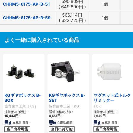
590,809
円
CHHM5-6175-AP-B-51
1個
(
649,890
円
)
566,114
円
CHHM5-6175-AP-B-59
1個
(
622,725
円
)
よく一緒に購入されている商品
KGギヤボックス B-
KGギヤボックス B-
マグネット式トルク
BOX
SET
リミッター
協育歯車工業（KG）
協育歯車工業（KG）
TOK
通常価格(税別)：
通常価格(税別)：
通常価格(税別)：
15,443
円
～
8,123
円
～
7,649
円
～
在庫品1日目～
在庫品1日目
在庫品1日目
当日出荷可能
当日出荷可能
当日出荷可能