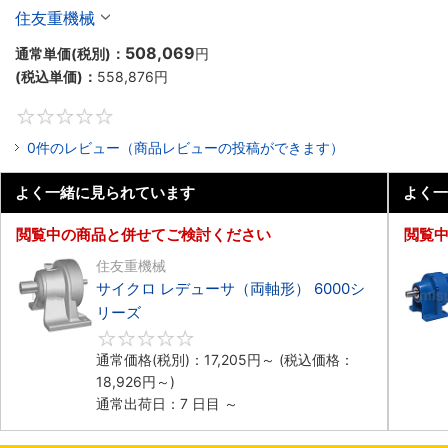
住友重機械
508,069
通常単価(税別)：
円
(税込単価)：
558,876
円
0
0件のレビュー（商品レビューの投稿ができます）
よく一緒に見られています
よく一
閲覧中の商品と併せてご検討ください
閲覧
住友重機械
サイクロ レデューサ（両軸形） 6000シ
リーズ
0
通常価格(税別)：
17,205
円
～
(税込価格：
18,926
円
～)
通常出荷日：7 日目 ～