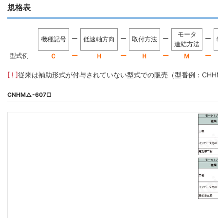
規格表
モータ
ー
ー
ー
ー
機種記号
低速軸方向
取付方法
連結方法
型式例
ー
ー
ー
ー
Ｃ
Ｈ
Ｈ
Ｍ
[ ! ]
従来は補助形式が付与されていない型式での販売（型番例：CHHM5-
CNHM△-607□