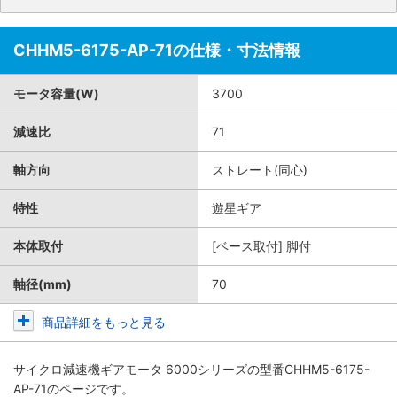
CHHM5-6175-AP-71の仕様・寸法情報
モータ容量(W)
3700
減速比
71
軸方向
ストレート(同心)
特性
遊星ギア
本体取付
[ベース取付] 脚付
軸径(mm)
70
商品詳細をもっと見る
サイクロ減速機ギアモータ 6000シリーズ
の型番CHHM5-6175-
AP-71のページです。