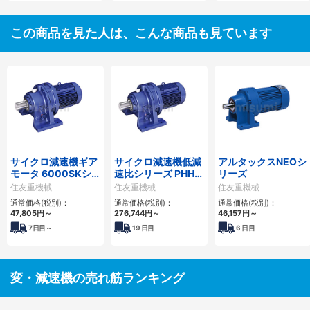
この商品を見た人は、こんな商品も見ています
サイクロ減速機ギア
サイクロ減速機低減
アルタックスNEOシ
モータ 6000SKシ
速比シリーズ PHHM
リーズ
リーズ
形
住友重機械
住友重機械
住友重機械
通常価格(税別)：
通常価格(税別)：
通常価格(税別)：
47,805
円
～
276,744
円
～
46,157
円
～
7
日目～
19
日目
6
日目
変・減速機の売れ筋ランキング