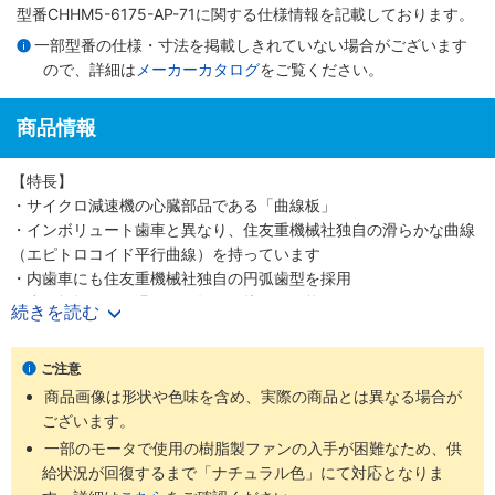
型番CHHM5-6175-AP-71に関する仕様情報を記載しております。
一部型番の仕様・寸法を掲載しきれていない場合がございます
ので、詳細は
メーカーカタログ
をご覧ください。
商品情報
【特長】
・サイクロ減速機の心臓部品である「曲線板」
・インボリュート歯車と異なり、住友重機械社独自の滑らかな曲線
（エピトロコイド平行曲線）を持っています
・内歯車にも住友重機械社独自の円弧歯型を採用
・歯の折損がない滑らかな転がり接触を可能にしました
続きを読む
・少ない減速段数で高い減速比を得ること、つまり高効率と高減速
比の両立を可能にしました
ご注意
・噛み合い率がインボリュートギヤの2～3倍高く、衝撃荷重が発生
商品画像は形状や色味を含め、実際の商品とは異なる場合が
しても多くの歯で分散して吸収する為、タフで長寿命な減速機です
ございます。
・減速機部の材質は耐摩耗・耐疲労性に富む高炭素高クロム軸受鋼
を使用しています
一部のモータで使用の樹脂製ファンの入手が困難なため、供
給状況が回復するまで「ナチュラル色」にて対応となりま