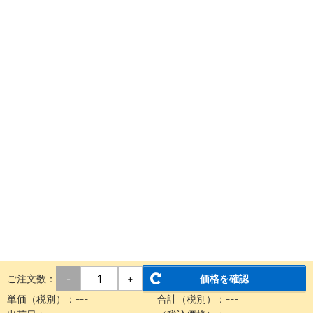
ご注文数：
価格を確認
-
+
単価（税別）：
---
合計（税別）：
---