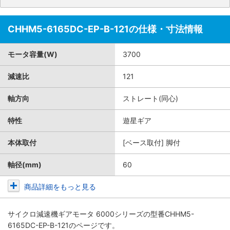
CHHM5-6165DC-EP-B-121の仕様・寸法情報
モータ容量(W)
3700
減速比
121
軸方向
ストレート(同心)
特性
遊星ギア
本体取付
[ベース取付] 脚付
軸径(mm)
60
商品詳細をもっと見る
サイクロ減速機ギアモータ 6000シリーズ
の型番CHHM5-
6165DC-EP-B-121のページです。