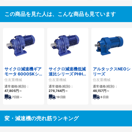
この商品を見た人は、こんな商品も見ています
サイクロ減速機ギア
サイクロ減速機低減
アルタックスNEOシ
モータ 6000SKシ
速比シリーズ PHHM
リーズ
リーズ
形
住友重機械
住友重機械
住友重機械
通常価格(税別)：
通常価格(税別)：
通常価格(税別)：
47,805
円
～
276,744
円
～
46,157
円
～
7
日目～
19
日目
6
日目
変・減速機の売れ筋ランキング