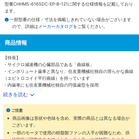
型番CHHM5-6165DC-EP-B-121に関する仕様情報を記載しており
ます。
一部型番の仕様・寸法を掲載しきれていない場合がございます
ので、詳細は
メーカーカタログ
をご覧ください。
商品情報
【特長】
・サイクロ減速機の心臓部品である「曲線板」
・インボリュート歯車と異なり、住友重機械社独自の滑らかな曲線
（エピトロコイド平行曲線）を持っています
・内歯車にも住友重機械社独自の円弧歯型を採用
・歯の折損がない滑らかな転がり接触を可能にしました
続きを読む
・少ない減速段数で高い減速比を得ること、つまり高効率と高減速
比の両立を可能にしました
ご注意
・噛み合い率がインボリュートギヤの2～3倍高く、衝撃荷重が発生
商品画像は形状や色味を含め、実際の商品とは異なる場合が
しても多くの歯で分散して吸収する為、タフで長寿命な減速機です
ございます。
・減速機部の材質は耐摩耗・耐疲労性に富む高炭素高クロム軸受鋼
を使用しています
一部のモータで使用の樹脂製ファンの入手が困難なため、供