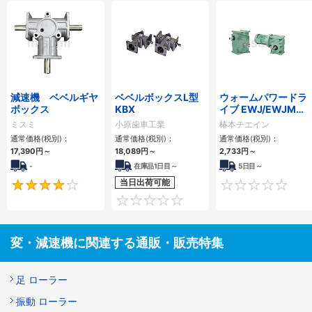
減速機 ベベルギヤ
ベベルボックスL型
ウォームパワードラ
ボックス
KBX
イブ EWJ/EWJMシ
リーズ
ミスミ
小原歯車工業
椿本チエイン
通常価格(税別)：
通常価格(税別)：
通常価格(税別)：
17,390
円
～
18,089
円
～
2,733
円
～
-
在庫品1日目～
5日目～
当日出荷可能
4
0
変・減速機に関連する通販・販売特集
足 ローラー
振動 ローラー