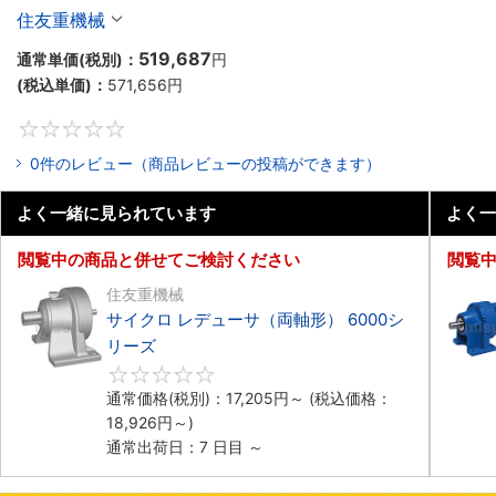
住友重機械
519,687
通常単価(税別)：
円
(税込単価)：
571,656
円
0
0件のレビュー（商品レビューの投稿ができます）
よく一緒に見られています
よく一
閲覧中の商品と併せてご検討ください
閲覧
住友重機械
サイクロ レデューサ（両軸形） 6000シ
リーズ
0
通常価格(税別)：
17,205
円
～
(税込価格：
18,926
円
～)
通常出荷日：7 日目 ～