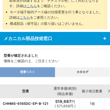
給状況が回復するまで「ナチュラル色」にて対応となりま
す。詳細は
こちら
をご確認ください。
モータ端子箱内アース線の仕様変更を行う事となりました。
詳細は
こちら
をご参照ください。
構成部品（保守品）の取り扱いはございません。
メカニカル部品技術窓口
型番が確定されました
価格をご確認の上、ご注文ください
型番リスト
カタログ
通常単価(税別)
型番
最小発注数量
(税込単価)
519,687
円
CHHM5-6165DC-EP-B-121
1個
(
571,656
円
)