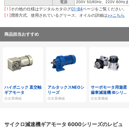
電源
200V 50/60Hz、220V 60Hz
[ ! ]
その他の仕様はデジタルカタログ
01-B4
ページをご覧ください。
[ ! ]
潤滑方式、使用されているグリース、オイルの詳細は
>>こちら
商品担当おすすめ
ハイポニック 直交軸
アルタックスNEOシ
サーボモータ用遊星
ギアモータ
リーズ
歯車減速機 IBシリー
ズP1タイプ
住友重機械
住友重機械
住友重機械
サイクロ減速機ギアモータ 6000シリーズのレビュ