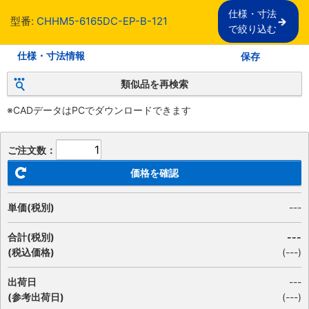
仕様・寸法

型番:
CHHM5-6165DC-EP-B-121
で絞り込む
仕様・寸法情報
保存
類似品を再検索
※CADデータはPCでダウンロードできます
ご注文数：
価格を確認
単価(税別)
---
合計(税別)
---
(税込価格)
(
---
)
出荷日
---
(参考出荷日)
(---)