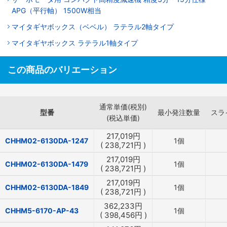
APG（平行軸） 1500W相当
マイタギヤボックス（ベベル） ラテラル2軸タイプ
マイタギヤボックス ラテラル1軸タイプ
この商品のバリエーション
通常単価(税別)
型番
最小発注数量
スラ
(税込単価)
217,019
円
CHHM02-6130DA-1247
1個
(
238,721
円
)
217,019
円
CHHM02-6130DA-1479
1個
(
238,721
円
)
217,019
円
CHHM02-6130DA-1849
1個
(
238,721
円
)
362,233
円
CHHM5-6170-AP-43
1個
(
398,456
円
)