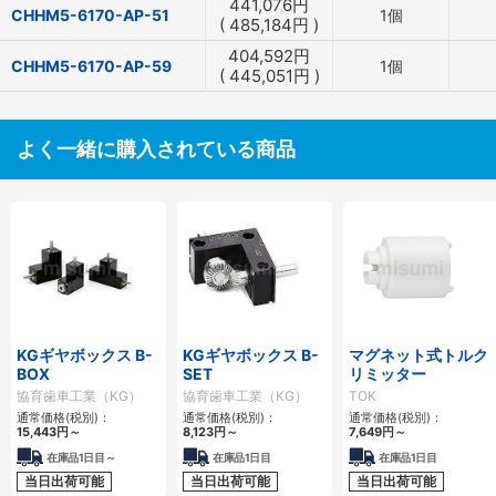
441,076
円
CHHM5-6170-AP-51
1個
(
485,184
円
)
404,592
円
CHHM5-6170-AP-59
1個
(
445,051
円
)
よく一緒に購入されている商品
KGギヤボックス B-
KGギヤボックス B-
マグネット式トルク
BOX
SET
リミッター
協育歯車工業（KG）
協育歯車工業（KG）
TOK
通常価格(税別)：
通常価格(税別)：
通常価格(税別)：
15,443
円
～
8,123
円
～
7,649
円
～
在庫品1日目～
在庫品1日目
在庫品1日目
当日出荷可能
当日出荷可能
当日出荷可能