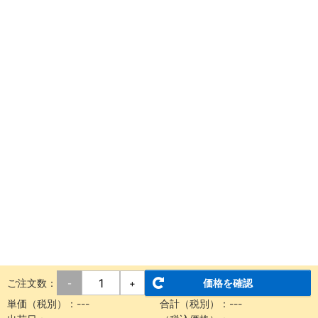
ご注文数：
価格を確認
-
+
単価（税別）：
---
合計（税別）：
---