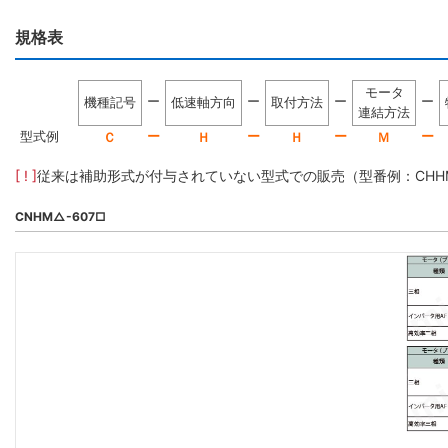
規格表
モータ
ー
ー
ー
ー
機種記号
低速軸方向
取付方法
連結方法
型式例
ー
ー
ー
ー
Ｃ
Ｈ
Ｈ
Ｍ
[ ! ]
従来は補助形式が付与されていない型式での販売（型番例：CHHM5-
CNHM△-607□