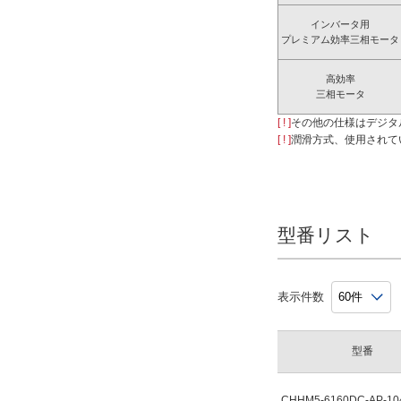
インバータ用
プレミアム効率三相モータ
高効率
三相モータ
[ ! ]
その他の仕様はデジタ
[ ! ]
潤滑方式、使用されて
型番リスト
表示件数
型番
CHHM5-6160DC-AP-10