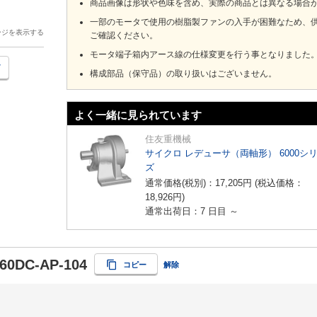
商品画像は形状や色味を含め、実際の商品とは異なる場合
一部のモータで使用の樹脂製ファンの入手が困難なため、
ージを表示する
ご確認ください。
モータ端子箱内アース線の仕様変更を行う事となりました
構成部品（保守品）の取り扱いはございません。
よく一緒に見られています
住友重機械
サイクロ レデューサ（両軸形） 6000シ
ズ
通常価格(税別)：
17,205
円
(税込価格：
18,926
円
)
通常出荷日：7 日目 ～
60DC-AP-104
コピー
解除