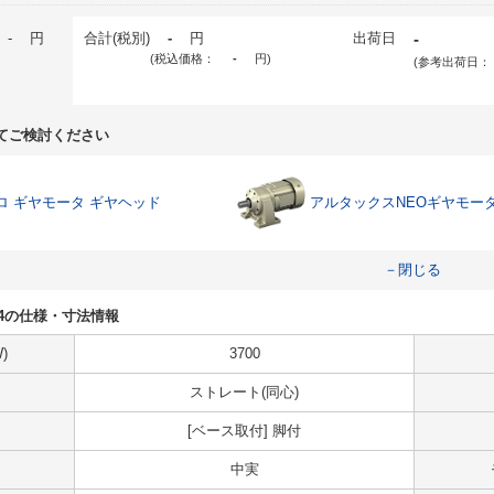
-
円
合計(税別)
-
円
出荷日
-
(税込価格：
-
円
)
(参考出荷日：
てご検討ください
ロ ギヤモータ ギヤヘッド
アルタックスNEOギヤモー
－閉じる
-104の仕様・寸法情報
)
3700
ストレート(同心)
[ベース取付] 脚付
中実