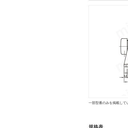
タイプ
CHHM
CAD
2D
出荷日
すべて
19日以内
一部型番のみを掲載して
規格表