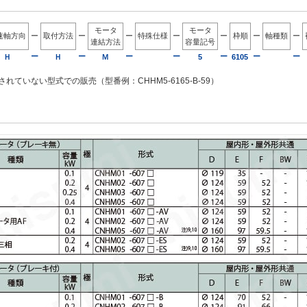
モータ
モータ
速軸方向
ー
取付方法
ー
ー
特殊仕様
ー
ー
枠順
ー
軸種類
ー
連結方法
容量記号
ー
ー
ー
ー
ー
ー
ー
Ｈ
Ｈ
Ｍ
5
6105
れていない型式での販売（型番例：CHHM5-6165-B-59）