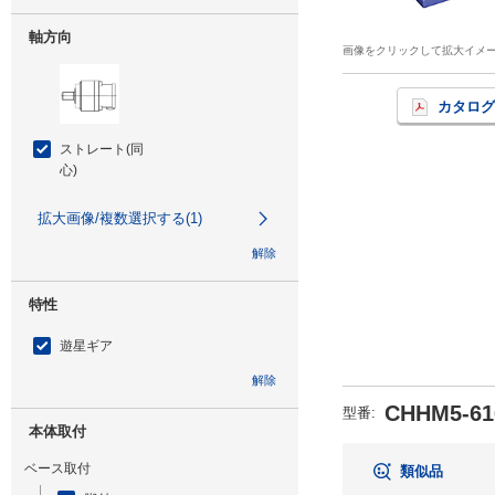
軸方向
画像をクリックして拡大イメ
カタログ
ストレート(同
心)
拡大画像/複数選択する(1)
解除
特性
遊星ギア
解除
CHHM5-61
型番
:
本体取付
ベース取付
類似品