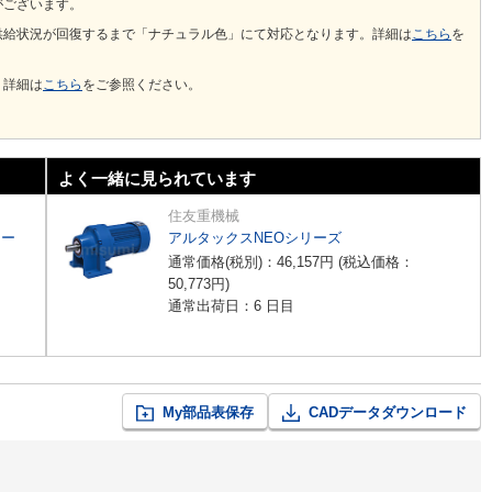
がございます。
供給状況が回復するまで「ナチュラル色」にて対応となります。詳細は
こちら
を
。詳細は
こちら
をご参照ください。
よく一緒に見られています
住友重機械
リー
アルタックスNEOシリーズ
通常価格(税別)：
46,157
円
(税込価格：
50,773
円
)
通常出荷日：6 日目
My部品表保存
CADデータダウンロード