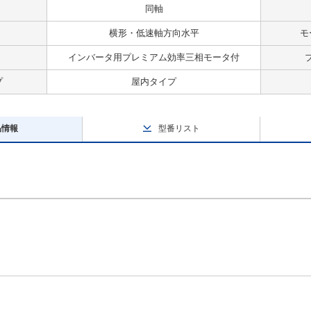
同軸
横形・低速軸方向水平
モ
インバータ用プレミアム効率三相モータ付
プ
屋内タイプ
品情報
型番リスト