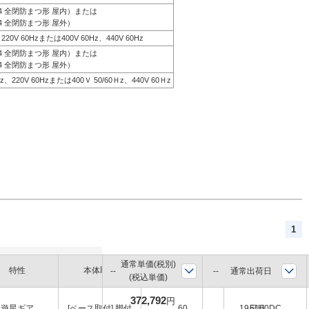
44 全閉防まつ形 屋内）または
4 全閉防まつ形 屋外）
、220V 60Hzまたは400V 60Hz、440V 60Hz
44 全閉防まつ形 屋内）または
4 全閉防まつ形 屋外）
0Hz、220V 60Hzまたは400Ｖ 50/60Ｈz、440V 60Ｈz
1
通常単価(税別)
軸径
特性
本体取付
枠番
通常出荷日
(税込単価)
(mm)
372,792
円
遊星ギア
[ベース取付] 脚付
60
19日目
6160DC