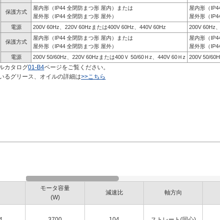
屋内形（IP44 全閉防まつ形 屋内）または
屋内形（IP
保護方式
屋外形（IP44 全閉防まつ形 屋外）
屋外形（IP4
電源
200V 60Hz、220V 60Hzまたは400V 60Hz、440V 60Hz
200V 60Hz
屋内形（IP44 全閉防まつ形 屋内）または
屋内形（IP
保護方式
屋外形（IP44 全閉防まつ形 屋外）
屋外形（IP4
電源
200V 50/60Hz、220V 60Hzまたは400Ｖ 50/60Ｈz、440V 60Ｈz
200V 50/6
ルカタログ
01-B4
ページをご覧ください。
いるグリース、オイルの詳細は
>>こちら
モータ容量
減速比
軸方向
(W)
4
3700
104
ストレート(同心)