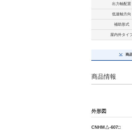
出力軸配置
インバータ用プレミアム効率三相モ
ータ付
低速軸方向
解除
補助形式
ブレーキ有無
屋内外タイ
ブレーキ無
解除
商
屋内外タイプ
商品情報
屋内タイプ
解除
極数
外形図
4極
解除
CNHM△-607□