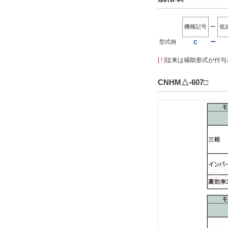
機種記号
ー
低
型式例
ー
Ｃ
[ ! ]
従来は補助形式が付与さ
CNHM△-607□