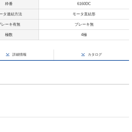
枠番
6160DC
ータ連結方法
モータ直結形
ブレーキ有無
ブレーキ無
極数
4極
詳細情報
カタログ