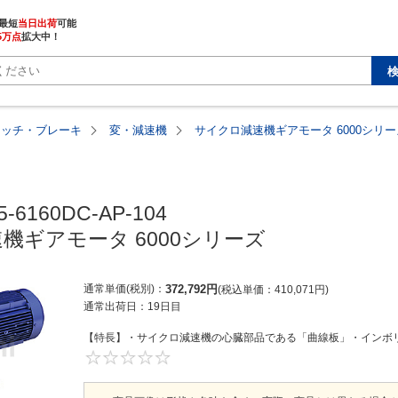
最短
当日出荷
5万点
拡大中！
ラッチ・ブレーキ
変・減速機
サイクロ減速機ギアモータ 6000シリー
-6160DC-AP-104

機ギアモータ 6000シリーズ
通常単価(税別)
372,792
円
税込単価
410,071
円
通常出荷日：
19日目
【特長】・サイクロ減速機の心臓部品である「曲線板」・インボリ
0