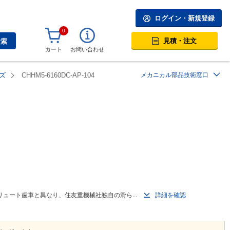
ログイン・新規登録
0
見積・注文
検索
カート
お問い合わせ
ズ
CHHM5-6160DC-AP-104
メカニカル部品技術窓口
ュート歯車と異なり、住友重機械社独自の滑ら...
詳細を確認