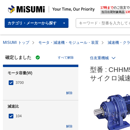
MISUMI | Your Time, Our Priority
17時まで
のご注文で
13
当日出荷対象商品
カテゴリ・メーカーから探す
MISUMI トップ
モータ・減速機・モジュール・装置
減速機・ク
確定しました
すべて解除
住友重機械
型番 : CHHM5
モータ容量(W)
サイクロ減速
3700
解除
減速比
104
解除