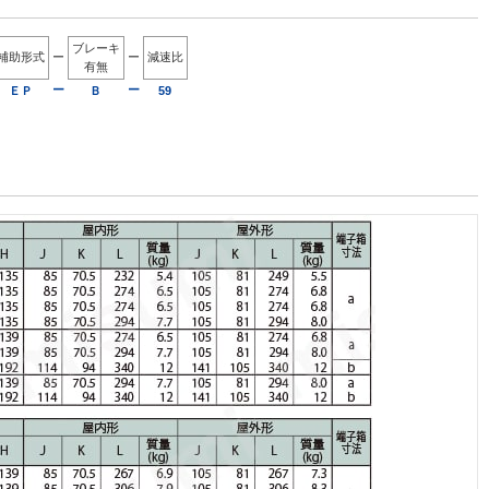
ブレーキ
補助形式
ー
ー
減速比
有無
ー
ー
ＥＰ
Ｂ
59