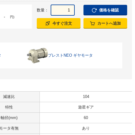
数量：
価格を確認
-
円
)
今すぐ注文
カートへ追加
タ
プレストNEO ギヤモータ
減速比
104
特性
遊星ギア
軸径(mm)
60
モータ有無
あり