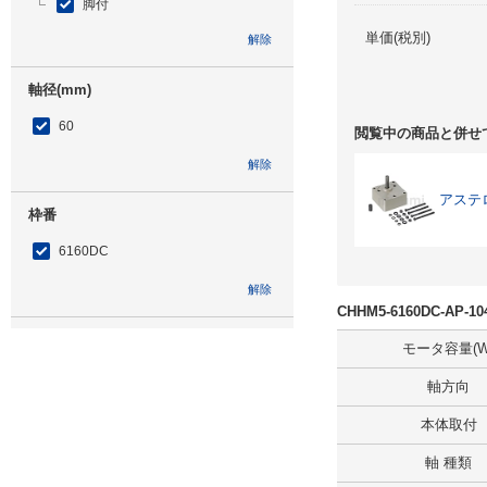
脚付
単価(税別)
解除
軸径(mm)
60
閲覧中の商品と併せ
解除
アステ
枠番
6160DC
解除
CHHM5-6160DC-AP
低速軸方向
モータ容量(W
横形・低速軸方向水平
軸方向
解除
本体取付
軸 種類
補助形式