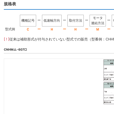
規格表
モータ
ー
ー
ー
ー
機種記号
低速軸方向
取付方法
連結方法
型式例
ー
ー
ー
ー
Ｃ
Ｈ
Ｈ
Ｍ
[ ! ]
従来は補助形式が付与されていない型式での販売（型番例：CHHM5-
CNHM△-607□