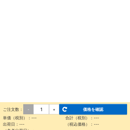
ご注文数：
価格を確認
-
+
単価（税別）：
---
合計（税別）：
---
出荷日：
---
（税込価格）：
---