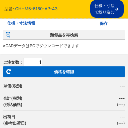
仕様・寸法

型番:
CHHM5-6160-AP-43
で絞り込む
仕様・寸法情報
保存
類似品を再検索
※CADデータはPCでダウンロードできます
ご注文数：
価格を確認
単価(税別)
---
合計(税別)
---
(税込価格)
(
---
)
出荷日
---
(参考出荷日)
(---)