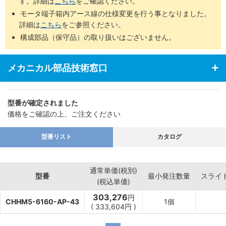
す。詳細は
こちら
をご確認ください。
モータ端子箱内アース線の仕様変更を行う事となりました。
詳細は
こちら
をご参照ください。
構成部品（保守品）の取り扱いはございません。
メカニカル部品技術窓口
型番が確定されました
価格をご確認の上、ご注文ください
型番リスト
カタログ
通常単価(税別)
型番
最小発注数量
スライ
(税込単価)
303,276
円
CHHM5-6160-AP-43
1個
(
333,604
円
)