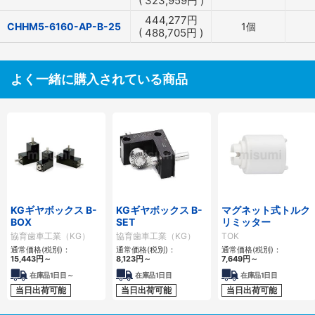
(
323,959
円
)
444,277
円
CHHM5-6160-AP-B-25
1個
(
488,705
円
)
よく一緒に購入されている商品
KGギヤボックス B-
KGギヤボックス B-
マグネット式トルク
BOX
SET
リミッター
協育歯車工業（KG）
協育歯車工業（KG）
TOK
通常価格(税別)：
通常価格(税別)：
通常価格(税別)：
15,443
円
～
8,123
円
～
7,649
円
～
在庫品1日目～
在庫品1日目
在庫品1日目
当日出荷可能
当日出荷可能
当日出荷可能