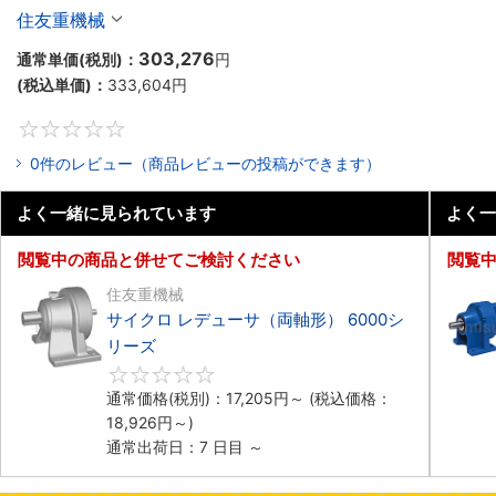
住友重機械
303,276
通常単価(税別)：
円
(税込単価)：
333,604
円
0
0件のレビュー（商品レビューの投稿ができます）
よく一緒に見られています
よく一
閲覧中の商品と併せてご検討ください
閲覧
住友重機械
サイクロ レデューサ（両軸形） 6000シ
リーズ
0
通常価格(税別)：
17,205
円
～
(税込価格：
18,926
円
～)
通常出荷日：7 日目 ～