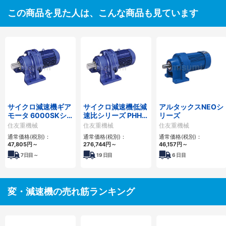
この商品を見た人は、こんな商品も見ています
サイクロ減速機ギア
サイクロ減速機低減
アルタックスNEOシ
モータ 6000SKシ
速比シリーズ PHHM
リーズ
リーズ
形
住友重機械
住友重機械
住友重機械
通常価格(税別)：
通常価格(税別)：
通常価格(税別)：
47,805
円
～
276,744
円
～
46,157
円
～
7
日目～
19
日目
6
日目
変・減速機の売れ筋ランキング