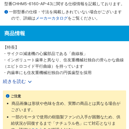
型番CHHM5-6160-AP-43に関する仕様情報を記載しております。
一部型番の仕様・寸法を掲載しきれていない場合がございます
ので、詳細は
メーカーカタログ
をご覧ください。
商品情報
【特長】
・サイクロ減速機の心臓部品である「曲線板」
・インボリュート歯車と異なり、住友重機械社独自の滑らかな曲線
（エピトロコイド平行曲線）を持っています
・内歯車にも住友重機械社独自の円弧歯型を採用
・歯の折損がない滑らかな転がり接触を可能にしました
続きを読む
・少ない減速段数で高い減速比を得ること、つまり高効率と高減速
比の両立を可能にしました
ご注意
・噛み合い率がインボリュートギヤの2～3倍高く、衝撃荷重が発生
商品画像は形状や色味を含め、実際の商品とは異なる場合が
しても多くの歯で分散して吸収する為、タフで長寿命な減速機です
ございます。
・減速機部の材質は耐摩耗・耐疲労性に富む高炭素高クロム軸受鋼
を使用しています
一部のモータで使用の樹脂製ファンの入手が困難なため、供
給状況が回復するまで「ナチュラル色」にて対応となりま