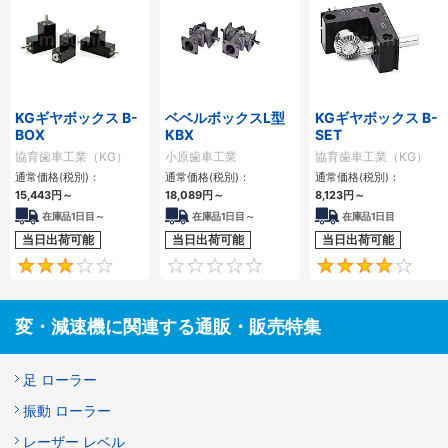
KGギヤボックス B-
ベベルボックスL型
KGギヤボックス B-
BOX
KBX
SET
協育歯車工業（KG）
小原歯車工業
協育歯車工業（KG）
通常価格(税別)：
通常価格(税別)：
通常価格(税別)：
15,443
円
～
18,089
円
～
8,123
円
～
在庫品1日目～
在庫品1日目～
在庫品1日目
当日出荷可能
当日出荷可能
当日出荷可能
3
0
変・減速機に関連する通販・販売特集
足 ローラー
振動 ローラー
レーザー レベル