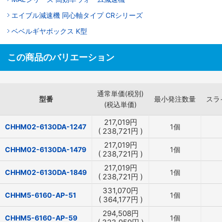
エイブル減速機 同心軸タイプ CRシリーズ
ベベルギヤボックス K型
この商品のバリエーション
通常単価(税別)
型番
最小発注数量
スラ
(税込単価)
217,019
円
CHHM02-6130DA-1247
1個
(
238,721
円
)
217,019
円
CHHM02-6130DA-1479
1個
(
238,721
円
)
217,019
円
CHHM02-6130DA-1849
1個
(
238,721
円
)
331,070
円
CHHM5-6160-AP-51
1個
(
364,177
円
)
294,508
円
CHHM5-6160-AP-59
1個