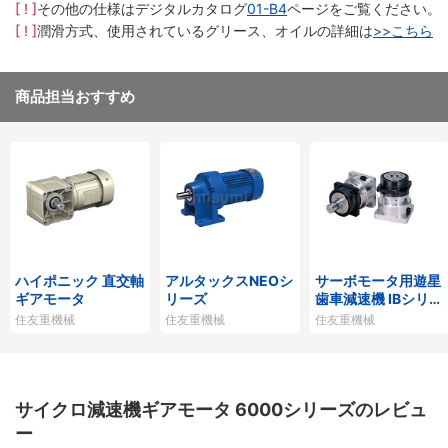
[ ! ]
その他の仕様はデジタルカタログ
01-B4
ページをご覧ください。
[ ! ]
潤滑方式、使用されているグリース、オイルの詳細は
>>こちら
商品担当おすすめ
ハイポニック 直交軸
アルタックスNEOシ
サーボモータ用遊星
ギアモータ
リーズ
歯車減速機 IBシリー
ズP1タイプ
住友重機械
住友重機械
住友重機械
サイクロ減速機ギアモータ 6000シリーズのレビュ
ー