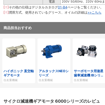
電源
200V 50/60Hz、220V 60Hz
[ ! ]
その他の仕様はデジタルカタログ
01-B4
ページをご覧ください。
[ ! ]
潤滑方式、使用されているグリース、オイルの詳細は
>>こちら
商品担当おすすめ
ハイポニック 直交軸
アルタックスNEOシ
サーボモータ用遊星
ギアモータ
リーズ
歯車減速機 IBシリー
ズP1タイプ
住友重機械
住友重機械
住友重機械
サイクロ減速機ギアモータ 6000シリーズのレビュ