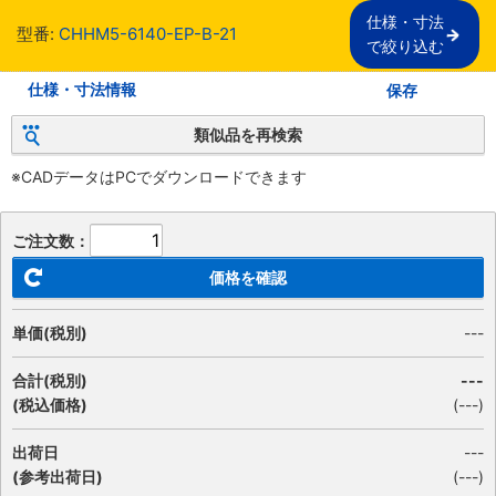
仕様・寸法

型番:
CHHM5-6140-EP-B-21
で絞り込む
仕様・寸法情報
保存
類似品を再検索
※CADデータはPCでダウンロードできます
ご注文数：
価格を確認
単価(税別)
---
合計(税別)
---
(税込価格)
(
---
)
出荷日
---
(参考出荷日)
(---)