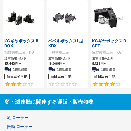
KGギヤボックス B-
ベベルボックスL型
KGギヤボックス B-
BOX
KBX
SET
協育歯車工業（KG）
小原歯車工業
協育歯車工業（KG）
通常価格(税別)：
通常価格(税別)：
通常価格(税別)：
15,443
円
～
18,089
円
～
8,123
円
～
在庫品1日目～
在庫品1日目～
在庫品1日目
当日出荷可能
当日出荷可能
当日出荷可能
3
0
変・減速機に関連する通販・販売特集
足 ローラー
振動 ローラー