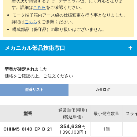
給状況が回復するまで「ナチュラル色」にて対応となりま
す。詳細は
こちら
をご確認ください。
モータ端子箱内アース線の仕様変更を行う事となりました。
詳細は
こちら
をご参照ください。
構成部品（保守品）の取り扱いはございません。
メカニカル部品技術窓口
型番が確定されました
価格をご確認の上、ご注文ください
型番リスト
カタログ
通常単価(税別)
型番
最小発注数量
スラ
(税込単価)
354,639
円
CHHM5-6140-EP-B-21
1個
(
390,103
円
)