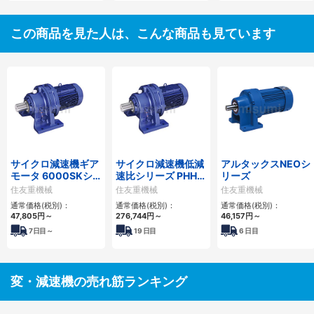
この商品を見た人は、こんな商品も見ています
サイクロ減速機ギア
サイクロ減速機低減
アルタックスNEOシ
モータ 6000SKシ
速比シリーズ PHHM
リーズ
リーズ
形
住友重機械
住友重機械
住友重機械
通常価格(税別)：
通常価格(税別)：
通常価格(税別)：
47,805
円
～
276,744
円
～
46,157
円
～
7
日目～
19
日目
6
日目
変・減速機の売れ筋ランキング