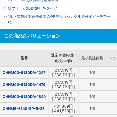
1段ウォーム減速機N-PRタイプ
ベルト式無段変速機単体 APモデル（シングル型可変ピッチプー
リ）
この商品のバリエーション
通常単価(税別)
型番
最小発注数量
スラ
(税込単価)
217,019
円
CHHM02-6130DA-1247
1個
(
238,721
円
)
217,019
円
CHHM02-6130DA-1479
1個
(
238,721
円
)
217,019
円
CHHM02-6130DA-1849
1個
(
238,721
円
)
401,389
円
CHHM5-6140-EP-B-25
1個
(
441,528
円
)