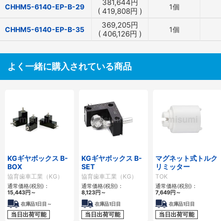
381,644
円
CHHM5-6140-EP-B-29
1個
(
419,808
円
)
369,205
円
CHHM5-6140-EP-B-35
1個
(
406,126
円
)
よく一緒に購入されている商品
KGギヤボックス B-
KGギヤボックス B-
マグネット式トルク
BOX
SET
リミッター
協育歯車工業（KG）
協育歯車工業（KG）
TOK
通常価格(税別)：
通常価格(税別)：
通常価格(税別)：
15,443
円
～
8,123
円
～
7,649
円
～
在庫品1日目～
在庫品1日目
在庫品1日目
当日出荷可能
当日出荷可能
当日出荷可能