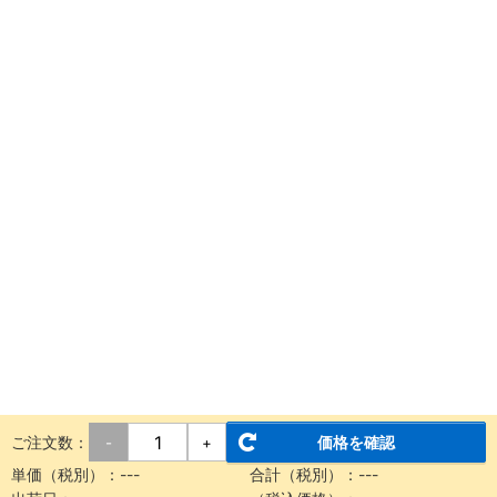
ご注文数：
価格を確認
-
+
単価（税別）：
---
合計（税別）：
---