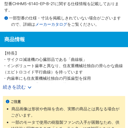
型番CHHM5-6140-EP-B-21に関する仕様情報を記載しておりま
す。
一部型番の仕様・寸法を掲載しきれていない場合がございます
ので、詳細は
メーカーカタログ
をご覧ください。
商品情報
【特長】
・サイクロ減速機の心臓部品である「曲線板」
・インボリュート歯車と異なり、住友重機械社独自の滑らかな曲線
（エピトロコイド平行曲線）を持っています
・内歯車にも住友重機械社独自の円弧歯型を採用
・歯の折損がない滑らかな転がり接触を可能にしました
続きを読む
・少ない減速段数で高い減速比を得ること、つまり高効率と高減速
比の両立を可能にしました
ご注意
・噛み合い率がインボリュートギヤの2～3倍高く、衝撃荷重が発生
商品画像は形状や色味を含め、実際の商品とは異なる場合が
しても多くの歯で分散して吸収する為、タフで長寿命な減速機です
ございます。
・減速機部の材質は耐摩耗・耐疲労性に富む高炭素高クロム軸受鋼
を使用しています
一部のモータで使用の樹脂製ファンの入手が困難なため、供