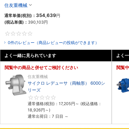
住友重機械
354,639
通常単価(税別)：
円
(税込単価)：
390,103
円
0
0件のレビュー（商品レビューの投稿ができます）
よく一緒に見られています
よく一
閲覧中の商品と併せてご検討ください
閲覧
住友重機械
サイクロ レデューサ（両軸形） 6000シ
リーズ
0
通常価格(税別)：
17,205
円
～
(税込価格：
18,926
円
～)
通常出荷日：7 日目 ～