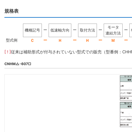
規格表
モータ
ー
ー
ー
ー
機種記号
低速軸方向
取付方法
連結方法
型式例
ー
ー
ー
ー
Ｃ
Ｈ
Ｈ
Ｍ
[ ! ]
従来は補助形式が付与されていない型式での販売（型番例：CHHM5-
CNHM△-607□