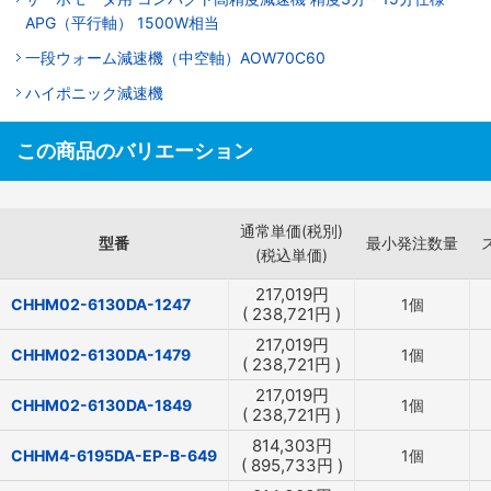
APG（平行軸） 1500W相当
一段ウォーム減速機（中空軸）AOW70C60
ハイポニック減速機
この商品のバリエーション
通常単価(税別)
型番
最小発注数量
(税込単価)
217,019
円
CHHM02-6130DA-1247
1個
(
238,721
円
)
217,019
円
CHHM02-6130DA-1479
1個
(
238,721
円
)
217,019
円
CHHM02-6130DA-1849
1個
(
238,721
円
)
814,303
円
CHHM4-6195DA-EP-B-649
1個
(
895,733
円
)