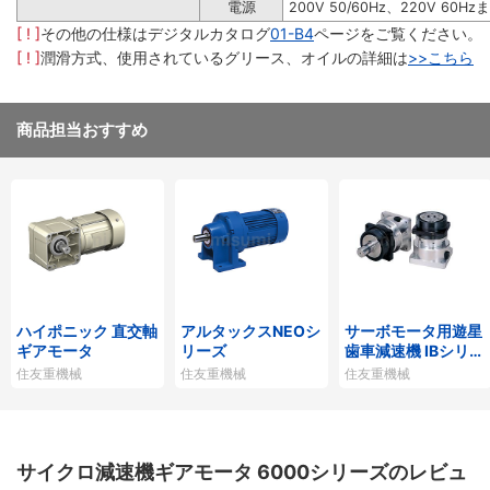
電源
200V 50/60Hz、220V 60Hz
[ ! ]
その他の仕様はデジタルカタログ
01-B4
ページをご覧ください。
[ ! ]
潤滑方式、使用されているグリース、オイルの詳細は
>>こちら
商品担当おすすめ
ハイポニック 直交軸
アルタックスNEOシ
サーボモータ用遊星
ギアモータ
リーズ
歯車減速機 IBシリー
ズP1タイプ
住友重機械
住友重機械
住友重機械
サイクロ減速機ギアモータ 6000シリーズのレビュ