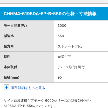
CHHM4-6195DA-EP-B-559の仕様・寸法情報
モータ容量(W)
3000
減速比
559
軸方向
ストレート(同心)
特性
遊星ギア
本体取付
[ベース取付] 脚付
軸径(mm)
95
商品詳細をもっと見る
サイクロ減速機ギアモータ 6000シリーズ
の型番CHHM4-
6195DA-EP-B-559のページです。