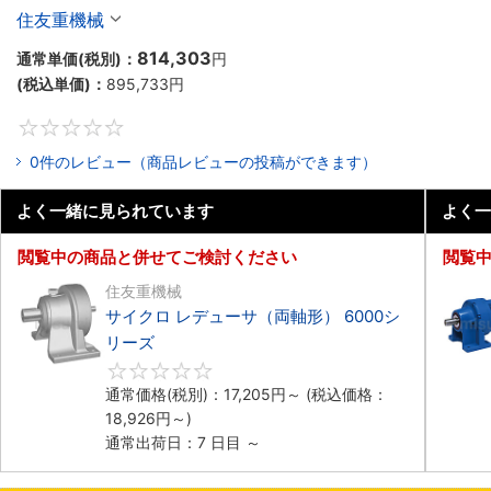
住友重機械
814,303
通常単価(税別)：
円
(税込単価)：
895,733
円
0
0件のレビュー（商品レビューの投稿ができます）
よく一緒に見られています
よく一
閲覧中の商品と併せてご検討ください
閲覧
住友重機械
サイクロ レデューサ（両軸形） 6000シ
リーズ
0
通常価格(税別)：
17,205
円
～
(税込価格：
18,926
円
～)
通常出荷日：7 日目 ～