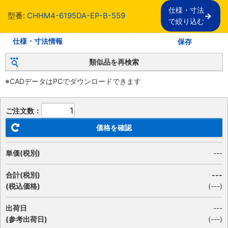
仕様・寸法

型番:
CHHM4-6195DA-EP-B-559
で絞り込む
仕様・寸法情報
保存
類似品を再検索
※CADデータはPCでダウンロードできます
ご注文数：
価格を確認
単価(税別)
---
合計(税別)
---
(税込価格)
(
---
)
出荷日
---
(参考出荷日)
(---)