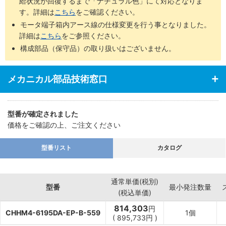
給状況が回復するまで「ナチュラル色」にて対応となりま
す。詳細は
こちら
をご確認ください。
モータ端子箱内アース線の仕様変更を行う事となりました。
詳細は
こちら
をご参照ください。
構成部品（保守品）の取り扱いはございません。
メカニカル部品技術窓口
型番が確定されました
価格をご確認の上、ご注文ください
型番リスト
カタログ
通常単価(税別)
型番
最小発注数量
(税込単価)
814,303
円
CHHM4-6195DA-EP-B-559
1個
(
895,733
円
)