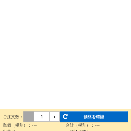
ご注文数：
価格を確認
-
+
単価（税別）：
---
合計（税別）：
---