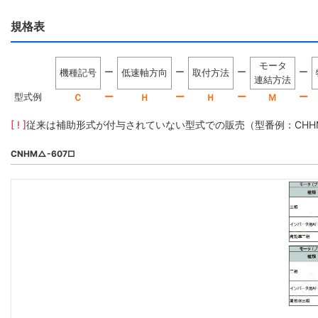
規格表
モータ
ー
ー
ー
ー
機種記号
低速軸方向
取付方法
連結方法
型式例
ー
ー
ー
ー
Ｃ
Ｈ
Ｈ
Ｍ
[ ! ]
従来は補助形式が付与されていない型式での販売（型番例：CHHM5-
CNHM△-607□