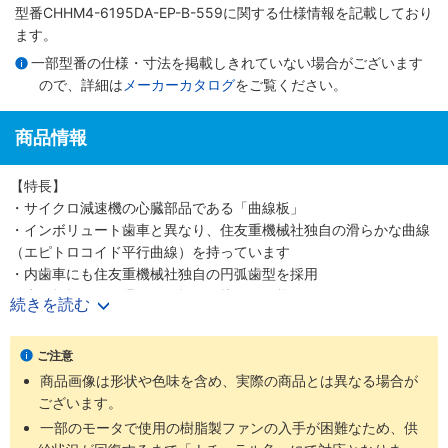
型番CHHM4-6195DA-EP-B-559に関する仕様情報を記載しており
ます。
一部型番の仕様・寸法を掲載しきれていない場合がございます
ので、詳細は
メーカーカタログ
をご覧ください。
商品情報
【特長】
・サイクロ減速機の心臓部品である「曲線板」
・インボリュート歯車と異なり、住友重機械社独自の滑らかな曲線
（エピトロコイド平行曲線）を持っています
・内歯車にも住友重機械社独自の円弧歯型を採用
・歯の折損がない滑らかな転がり接触を可能にしました
続きを読む
・少ない減速段数で高い減速比を得ること、つまり高効率と高減速
比の両立を可能にしました
ご注意
・噛み合い率がインボリュートギヤの2～3倍高く、衝撃荷重が発生
商品画像は形状や色味を含め、実際の商品とは異なる場合が
しても多くの歯で分散して吸収する為、タフで長寿命な減速機です
ございます。
・減速機部の材質は耐摩耗・耐疲労性に富む高炭素高クロム軸受鋼
を使用しています
一部のモータで使用の樹脂製ファンの入手が困難なため、供