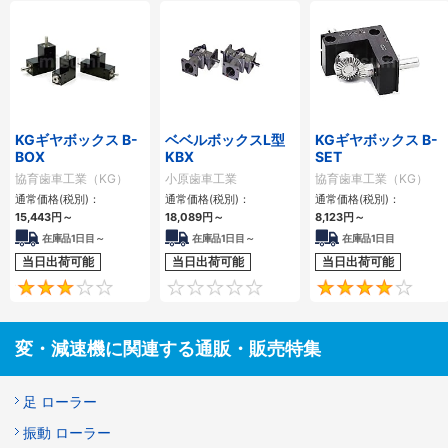
KGギヤボックス B-
ベベルボックスL型
KGギヤボックス B-
BOX
KBX
SET
協育歯車工業（KG）
小原歯車工業
協育歯車工業（KG）
通常価格(税別)：
通常価格(税別)：
通常価格(税別)：
15,443
円
～
18,089
円
～
8,123
円
～
在庫品1日目～
在庫品1日目～
在庫品1日目
当日出荷可能
当日出荷可能
当日出荷可能
3
0
変・減速機に関連する通販・販売特集
足 ローラー
振動 ローラー