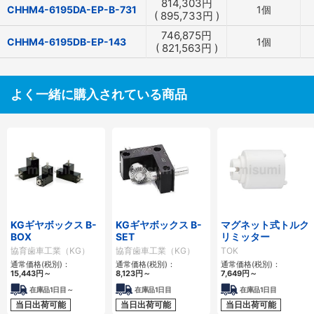
814,303
円
CHHM4-6195DA-EP-B-731
1個
(
895,733
円
)
746,875
円
CHHM4-6195DB-EP-143
1個
(
821,563
円
)
よく一緒に購入されている商品
KGギヤボックス B-
KGギヤボックス B-
マグネット式トルク
BOX
SET
リミッター
協育歯車工業（KG）
協育歯車工業（KG）
TOK
通常価格(税別)：
通常価格(税別)：
通常価格(税別)：
15,443
円
～
8,123
円
～
7,649
円
～
在庫品1日目～
在庫品1日目
在庫品1日目
当日出荷可能
当日出荷可能
当日出荷可能