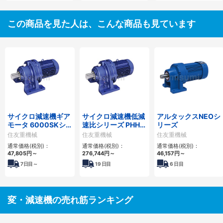
この商品を見た人は、こんな商品も見ています
サイクロ減速機ギア
サイクロ減速機低減
アルタックスNEOシ
モータ 6000SKシ
速比シリーズ PHHM
リーズ
リーズ
形
住友重機械
住友重機械
住友重機械
通常価格(税別)：
通常価格(税別)：
通常価格(税別)：
47,805
円
～
276,744
円
～
46,157
円
～
7
日目～
19
日目
6
日目
変・減速機の売れ筋ランキング