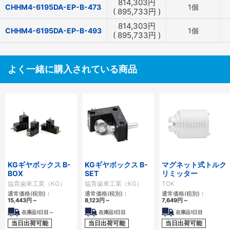
814,303
円
CHHM4-6195DA-EP-B-473
1個
(
895,733
円
)
814,303
円
CHHM4-6195DA-EP-B-493
1個
(
895,733
円
)
よく一緒に購入されている商品
KGギヤボックス B-
KGギヤボックス B-
マグネット式トルク
BOX
SET
リミッター
協育歯車工業（KG）
協育歯車工業（KG）
TOK
通常価格(税別)：
通常価格(税別)：
通常価格(税別)：
15,443
円
～
8,123
円
～
7,649
円
～
在庫品1日目～
在庫品1日目
在庫品1日目
当日出荷可能
当日出荷可能
当日出荷可能