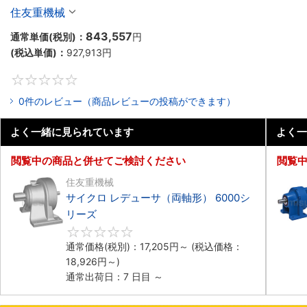
住友重機械
843,557
通常単価(税別)：
円
(税込単価)：
927,913
円
0
0件のレビュー（商品レビューの投稿ができます）
よく一緒に見られています
よく一
閲覧中の商品と併せてご検討ください
閲覧
住友重機械
サイクロ レデューサ（両軸形） 6000シ
リーズ
0
通常価格(税別)：
17,205
円
～
(税込価格：
18,926
円
～)
通常出荷日：7 日目 ～