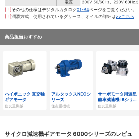
電源
200V 50/60Hz、220V 60Hz
[ ! ]
その他の仕様はデジタルカタログ
01-B4
ページをご覧ください。
[ ! ]
潤滑方式、使用されているグリース、オイルの詳細は
>>こちら
商品担当おすすめ
ハイポニック 直交軸
アルタックスNEOシ
サーボモータ用遊星
ギアモータ
リーズ
歯車減速機 IBシリー
ズP1タイプ
住友重機械
住友重機械
住友重機械
サイクロ減速機ギアモータ 6000シリーズのレビュ