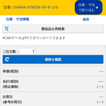
仕様・寸法

型番:
CHHM4-6195DA-EP-B-319
で絞り込む
仕様・寸法情報
保存
類似品を再検索
※CADデータはPCでダウンロードできます
ご注文数：
価格を確認
単価(税別)
---
合計(税別)
---
(税込価格)
(
---
)
出荷日
---
(参考出荷日)
(---)