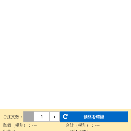
ご注文数：
価格を確認
-
+
単価（税別）：
---
合計（税別）：
---