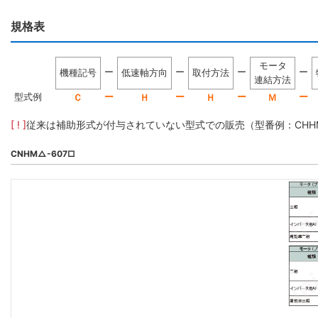
規格表
モータ
ー
ー
ー
ー
機種記号
低速軸方向
取付方法
連結方法
型式例
ー
ー
ー
ー
Ｃ
Ｈ
Ｈ
Ｍ
[ ! ]
従来は補助形式が付与されていない型式での販売（型番例：CHHM5-
CNHM△-607□