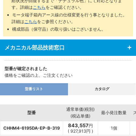
給状況が回復するまで「ナチュラル色」にて対応となりま
す。詳細は
こちら
をご確認ください。
モータ端子箱内アース線の仕様変更を行う事となりました。
詳細は
こちら
をご参照ください。
構成部品（保守品）の取り扱いはございません。
メカニカル部品技術窓口
型番が確定されました
価格をご確認の上、ご注文ください
型番リスト
カタログ
通常単価(税別)
型番
最小発注数量
(税込単価)
843,557
円
CHHM4-6195DA-EP-B-319
1個
(
927,913
円
)