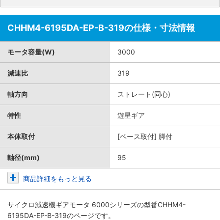
CHHM4-6195DA-EP-B-319の仕様・寸法情報
モータ容量(W)
3000
減速比
319
軸方向
ストレート(同心)
特性
遊星ギア
本体取付
[ベース取付] 脚付
軸径(mm)
95
商品詳細をもっと見る
サイクロ減速機ギアモータ 6000シリーズ
の型番CHHM4-
6195DA-EP-B-319のページです。