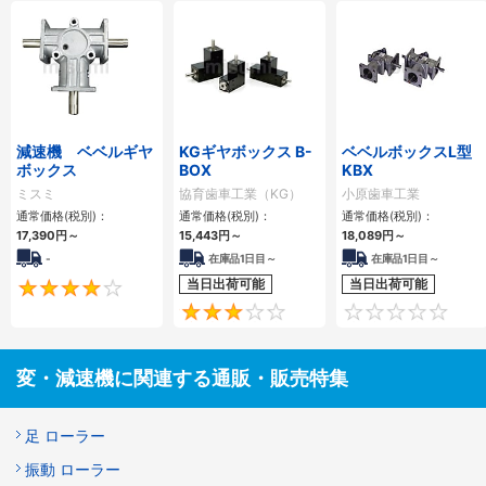
減速機 ベベルギヤ
KGギヤボックス B-
ベベルボックスL型
ボックス
BOX
KBX
ミスミ
協育歯車工業（KG）
小原歯車工業
通常価格(税別)：
通常価格(税別)：
通常価格(税別)：
17,390
円
～
15,443
円
～
18,089
円
～
-
在庫品1日目～
在庫品1日目～
当日出荷可能
当日出荷可能
4
3
変・減速機に関連する通販・販売特集
足 ローラー
振動 ローラー