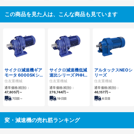
この商品を見た人は、こんな商品も見ています
サイクロ減速機ギア
サイクロ減速機低減
アルタックスNEOシ
モータ 6000SKシ
速比シリーズ PHHM
リーズ
リーズ
形
住友重機械
住友重機械
住友重機械
通常価格(税別)：
通常価格(税別)：
通常価格(税別)：
47,805
円
～
276,744
円
～
46,157
円
～
7
日目～
19
日目
6
日目
変・減速機の売れ筋ランキング