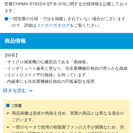
型番CHHM4-6195DA-EP-B-319に関する仕様情報を記載しており
ます。
一部型番の仕様・寸法を掲載しきれていない場合がございます
ので、詳細は
メーカーカタログ
をご覧ください。
商品情報
【特長】
・サイクロ減速機の心臓部品である「曲線板」
・インボリュート歯車と異なり、住友重機械社独自の滑らかな曲線
（エピトロコイド平行曲線）を持っています
・内歯車にも住友重機械社独自の円弧歯型を採用
・歯の折損がない滑らかな転がり接触を可能にしました
続きを読む
・少ない減速段数で高い減速比を得ること、つまり高効率と高減速
比の両立を可能にしました
ご注意
・噛み合い率がインボリュートギヤの2～3倍高く、衝撃荷重が発生
商品画像は形状や色味を含め、実際の商品とは異なる場合が
しても多くの歯で分散して吸収する為、タフで長寿命な減速機です
ございます。
・減速機部の材質は耐摩耗・耐疲労性に富む高炭素高クロム軸受鋼
を使用しています
一部のモータで使用の樹脂製ファンの入手が困難なため、供