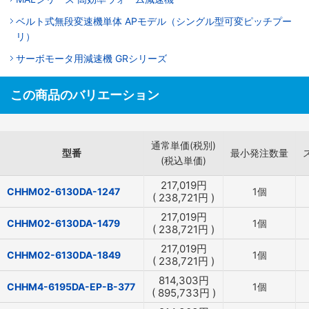
ベルト式無段変速機単体 APモデル（シングル型可変ピッチプー
リ）
サーボモータ用減速機 GRシリーズ
この商品のバリエーション
通常単価(税別)
型番
最小発注数量
(税込単価)
217,019
円
CHHM02-6130DA-1247
1個
(
238,721
円
)
217,019
円
CHHM02-6130DA-1479
1個
(
238,721
円
)
217,019
円
CHHM02-6130DA-1849
1個
(
238,721
円
)
814,303
円
CHHM4-6195DA-EP-B-377
1個
(
895,733
円
)