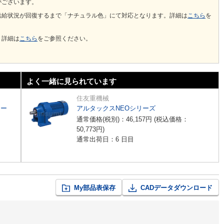
がございます。
供給状況が回復するまで「ナチュラル色」にて対応となります。詳細は
こちら
を
。詳細は
こちら
をご参照ください。
よく一緒に見られています
住友重機械
リー
アルタックスNEOシリーズ
通常価格(税別)：
46,157
円
(税込価格：
50,773
円
)
通常出荷日：6 日目
My部品表保存
CADデータダウンロード