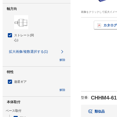
軸方向
画像をクリックして拡大イメ
カタログ
ストレート(同
心)
拡大画像/複数選択する(1)
解除
特性
遊星ギア
解除
CHHM4-61
型番
:
本体取付
ベース取付
類似品