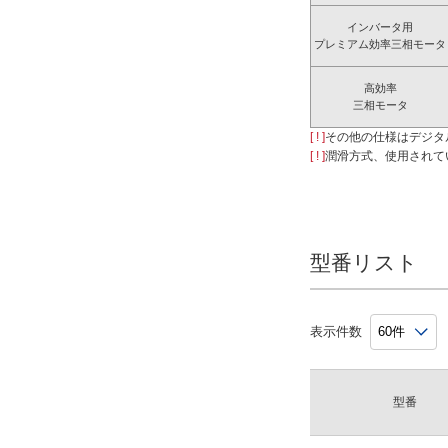
インバータ用
プレミアム効率三相モータ
高効率
三相モータ
[ ! ]
その他の仕様はデジタ
[ ! ]
潤滑方式、使用されて
型番リスト
表示件数
型番