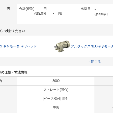
-
円
合計(税別)
-
円
出荷日
-
(税込価格：
-
円
)
(参考出荷日：
てご検討ください
ロ ギヤモータ ギヤヘッド
アルタックスNEOギヤモー
－閉じる
-231の仕様・寸法情報
)
3000
ストレート(同心)
[ベース取付] 脚付
中実