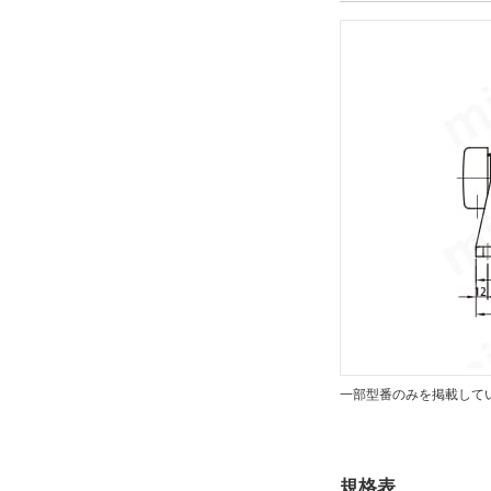
CHHM
CAD
2D
出荷日
すべて
19日以内
一部型番のみを掲載して
規格表