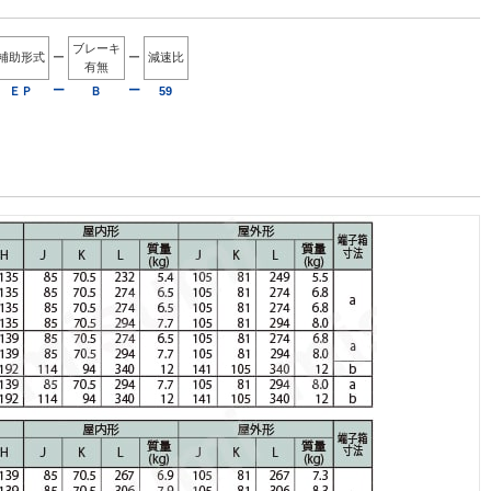
ブレーキ
補助形式
ー
ー
減速比
有無
ー
ー
ＥＰ
Ｂ
59