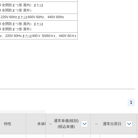
44 全閉防まつ形 屋内）または
4 全閉防まつ形 屋外）
、220V 60Hzまたは400V 60Hz、440V 60Hz
44 全閉防まつ形 屋内）または
4 全閉防まつ形 屋外）
0Hz、220V 60Hzまたは400Ｖ 50/60Ｈz、440V 60Ｈz
1
通常単価(税別)
軸径
通常出荷日
特性
本体取付
枠番
(税込単価)
(mm)