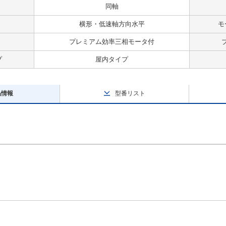
同軸
横形・低速軸方向水平
モ
プレミアム効率三相モータ付
プ
屋内タイプ
品情報
型番リスト