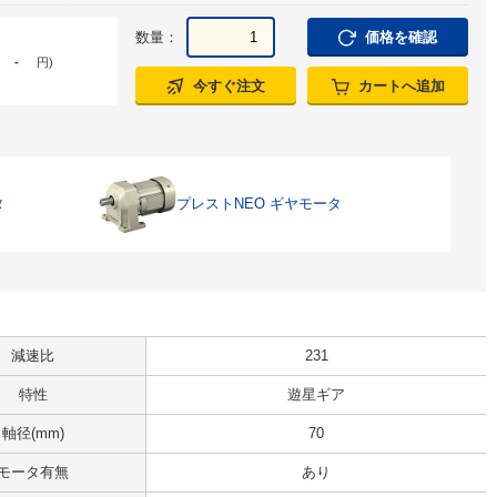
数量：
価格を確認
-
円
)
今すぐ注文
カートへ追加
タ
プレストNEO ギヤモータ
減速比
231
特性
遊星ギア
軸径(mm)
70
モータ有無
あり