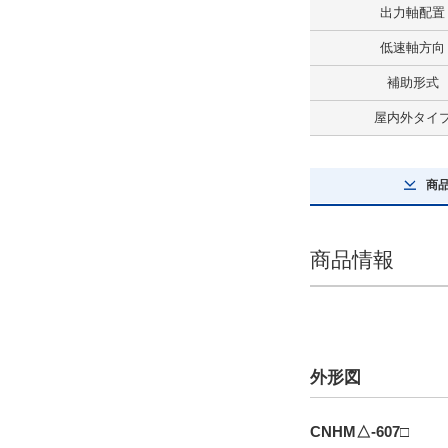
出力軸配置
プレミアム効率三相モータ付
低速軸方向
解除
補助形式
ブレーキ有無
屋内外タイ
ブレーキ無
解除
商
屋内外タイプ
屋内タイプ
商品情報
解除
極数
4極
外形図
解除
CNHM△-607□
タイプ