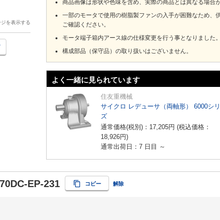
商品画像は形状や色味を含め、実際の商品とは異なる場合
一部のモータで使用の樹脂製ファンの入手が困難なため、
ージを表示する
ご確認ください。
モータ端子箱内アース線の仕様変更を行う事となりました
構成部品（保守品）の取り扱いはございません。
よく一緒に見られています
住友重機械
サイクロ レデューサ（両軸形） 6000シ
ズ
通常価格(税別)：
17,205
円
(税込価格：
18,926
円
)
通常出荷日：7 日目 ～
70DC-EP-231
コピー
解除