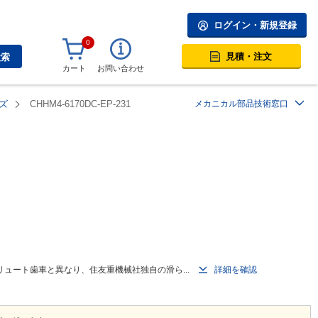
ログイン・新規登録
0
見積・注文
検索
カート
お問い合わせ
ズ
CHHM4-6170DC-EP-231
メカニカル部品技術窓口
ュート歯車と異なり、住友重機械社独自の滑ら...
詳細を確認