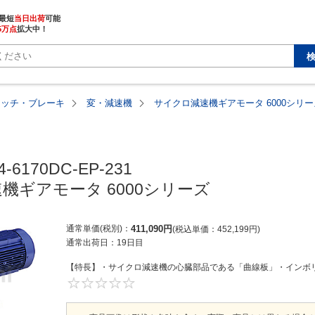
最短
当日出荷
5万点
拡大中！
ラッチ・ブレーキ
変・減速機
サイクロ減速機ギアモータ 6000シリー
-6170DC-EP-231

機ギアモータ 6000シリーズ
通常単価(税別)
411,090
円
税込単価
452,199
円
通常出荷日：
19日目
【特長】・サイクロ減速機の心臓部品である「曲線板」・インボリ
0