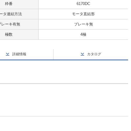
枠番
6170DC
ータ連結方法
モータ直結形
ブレーキ有無
ブレーキ無
極数
4極
詳細情報
カタログ