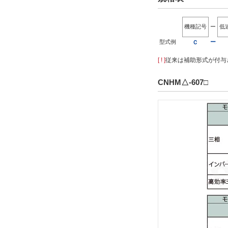
機種記号
ー
低
型式例
ー
Ｃ
[ ! ]
従来は補助形式が付与さ
CNHM△-607□