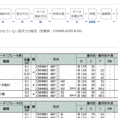
モータ
モータ
速軸方向
ー
取付方法
ー
ー
特殊仕様
ー
ー
枠順
ー
軸種類
ー
連結方法
容量記号
ー
ー
ー
ー
ー
ー
ー
Ｈ
Ｈ
Ｍ
5
6105
れていない型式での販売（型番例：CHHM5-6165-B-59）