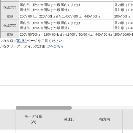
屋内形（IP44 全閉防まつ形 屋内）または
屋内形（IP
保護方式
屋外形（IP44 全閉防まつ形 屋外）
屋外形（IP4
電源
200V 60Hz、220V 60Hzまたは400V 60Hz、440V 60Hz
200V 60Hz
屋内形（IP44 全閉防まつ形 屋内）または
屋内形（IP
保護方式
屋外形（IP44 全閉防まつ形 屋外）
屋外形（IP4
電源
200V 50/60Hz、220V 60Hzまたは400Ｖ 50/60Ｈz、440V 60Ｈz
200V 50/6
ルカタログ
01-B4
ページをご覧ください。
いるグリース、オイルの詳細は
>>こちら
モータ容量
減速比
軸方向
(W)