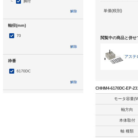
脚付
単価(税別)
解除
軸径(mm)
70
閲覧中の商品と併せ
解除
アステ
枠番
6170DC
解除
CHHM4-6170DC-EP
低速軸方向
モータ容量(W
横形・低速軸方向水平
軸方向
解除
本体取付
軸 種類
補助形式