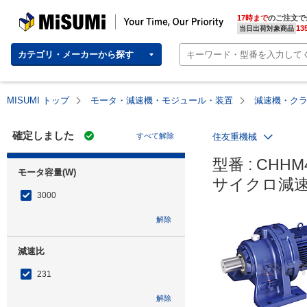
MISUMI | Your Time, Our Priority
17時まで
のご注文で
13
当日出荷対象商品
カテゴリ・メーカーから探す
MISUMI トップ
モータ・減速機・モジュール・装置
減速機・ク
確定しました
すべて解除
住友重機械
型番 : CHHM4
モータ容量(W)
サイクロ減速
3000
解除
減速比
231
解除