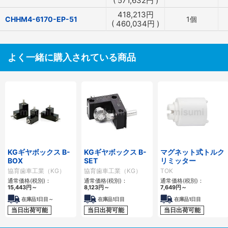
(
571,632
円
)
418,213
円
CHHM4-6170-EP-51
1個
(
460,034
円
)
よく一緒に購入されている商品
KGギヤボックス B-
KGギヤボックス B-
マグネット式トルク
BOX
SET
リミッター
協育歯車工業（KG）
協育歯車工業（KG）
TOK
通常価格(税別)：
通常価格(税別)：
通常価格(税別)：
15,443
円
～
8,123
円
～
7,649
円
～
在庫品1日目～
在庫品1日目
在庫品1日目
当日出荷可能
当日出荷可能
当日出荷可能