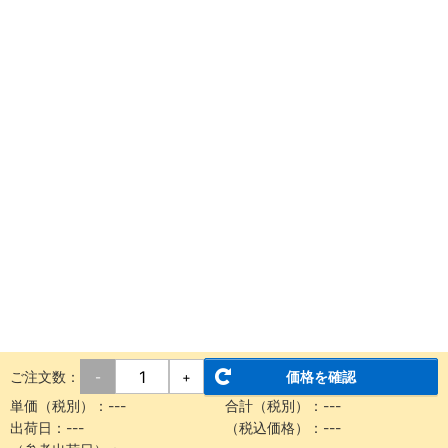
ご注文数：
価格を確認
-
+
単価（税別）：
---
合計（税別）：
---
出荷日：
---
（税込価格）：
---