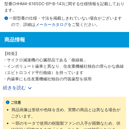
型番CHHM4-6165DC-EP-B-143に関する仕様情報を記載しており
ます。
一部型番の仕様・寸法を掲載しきれていない場合がございます
ので、詳細は
メーカーカタログ
をご覧ください。
商品情報
【特長】
・サイクロ減速機の心臓部品である「曲線板」
・インボリュート歯車と異なり、住友重機械社独自の滑らかな曲線
（エピトロコイド平行曲線）を持っています
・内歯車にも住友重機械社独自の円弧歯型を採用
・歯の折損がない滑らかな転がり接触を可能にしました
続きを読む
・少ない減速段数で高い減速比を得ること、つまり高効率と高減速
比の両立を可能にしました
ご注意
・噛み合い率がインボリュートギヤの2～3倍高く、衝撃荷重が発生
商品画像は形状や色味を含め、実際の商品とは異なる場合が
しても多くの歯で分散して吸収する為、タフで長寿命な減速機です
ございます。
・減速機部の材質は耐摩耗・耐疲労性に富む高炭素高クロム軸受鋼
を使用しています
一部のモータで使用の樹脂製ファンの入手が困難なため、供