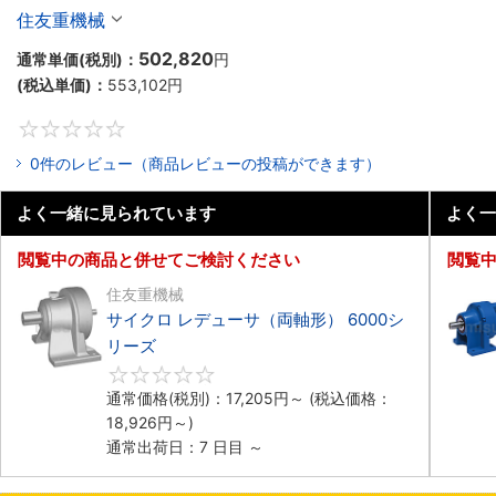
住友重機械
502,820
通常単価(税別)：
円
(税込単価)：
553,102
円
0
0件のレビュー（商品レビューの投稿ができます）
よく一緒に見られています
よく一
閲覧中の商品と併せてご検討ください
閲覧
住友重機械
サイクロ レデューサ（両軸形） 6000シ
リーズ
0
通常価格(税別)：
17,205
円
～
(税込価格：
18,926
円
～)
通常出荷日：7 日目 ～