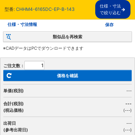
仕様・寸法

型番:
CHHM4-6165DC-EP-B-143
で絞り込む
仕様・寸法情報
保存
類似品を再検索
※CADデータはPCでダウンロードできます
ご注文数：
価格を確認
単価(税別)
---
合計(税別)
---
(税込価格)
(
---
)
出荷日
---
(参考出荷日)
(---)