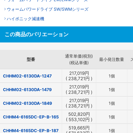
ウォームパワードライブ SW/SWMシリーズ
ハイポニック減速機
この商品のバリエーション
通常単価(税別)
型番
最小発注数量
(税込単価)
217,019
円
CHHM02-6130DA-1247
1個
(
238,721
円
)
217,019
円
CHHM02-6130DA-1479
1個
(
238,721
円
)
217,019
円
CHHM02-6130DA-1849
1個
(
238,721
円
)
502,820
円
CHHM4-6165DC-EP-B-165
1個
(
553,102
円
)
519,665
円
CHHM4-6165DC-EP-B-187
1個