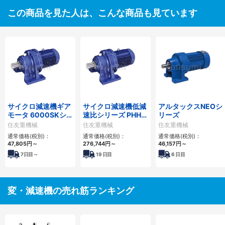
この商品を見た人は、こんな商品も見ています
サイクロ減速機ギア
サイクロ減速機低減
アルタックスNEOシ
モータ 6000SKシ
速比シリーズ PHHM
リーズ
リーズ
形
住友重機械
住友重機械
住友重機械
通常価格(税別)：
通常価格(税別)：
通常価格(税別)：
47,805
円
～
276,744
円
～
46,157
円
～
7
日目～
19
日目
6
日目
変・減速機の売れ筋ランキング