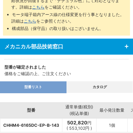
給状況が回復するまで「ナチュラル色」にて対応となりま
す。詳細は
こちら
をご確認ください。
モータ端子箱内アース線の仕様変更を行う事となりました。
詳細は
こちら
をご参照ください。
構成部品（保守品）の取り扱いはございません。
メカニカル部品技術窓口
型番が確定されました
価格をご確認の上、ご注文ください
型番リスト
カタログ
通常単価(税別)
型番
最小発注数量
(税込単価)
502,820
円
CHHM4-6165DC-EP-B-143
1個
(
553,102
円
)