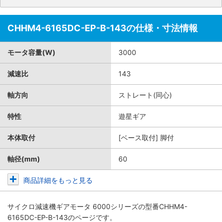
CHHM4-6165DC-EP-B-143の仕様・寸法情報
モータ容量(W)
3000
減速比
143
軸方向
ストレート(同心)
特性
遊星ギア
本体取付
[ベース取付] 脚付
軸径(mm)
60
商品詳細をもっと見る
サイクロ減速機ギアモータ 6000シリーズ
の型番CHHM4-
6165DC-EP-B-143のページです。