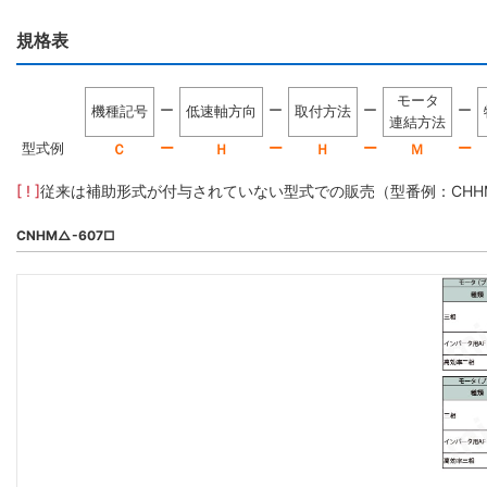
規格表
モータ
ー
ー
ー
ー
機種記号
低速軸方向
取付方法
連結方法
型式例
ー
ー
ー
ー
Ｃ
Ｈ
Ｈ
Ｍ
[ ! ]
従来は補助形式が付与されていない型式での販売（型番例：CHHM5-
CNHM△-607□