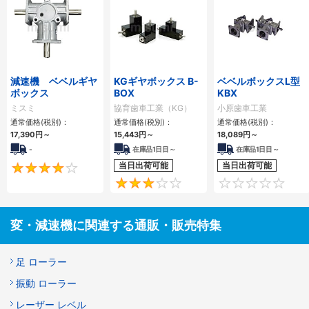
減速機 ベベルギヤ
KGギヤボックス B-
ベベルボックスL型
ボックス
BOX
KBX
ミスミ
協育歯車工業（KG）
小原歯車工業
通常価格(税別)：
通常価格(税別)：
通常価格(税別)：
17,390
円
～
15,443
円
～
18,089
円
～
-
在庫品1日目～
在庫品1日目～
当日出荷可能
当日出荷可能
4
3
変・減速機に関連する通販・販売特集
足 ローラー
振動 ローラー
レーザー レベル