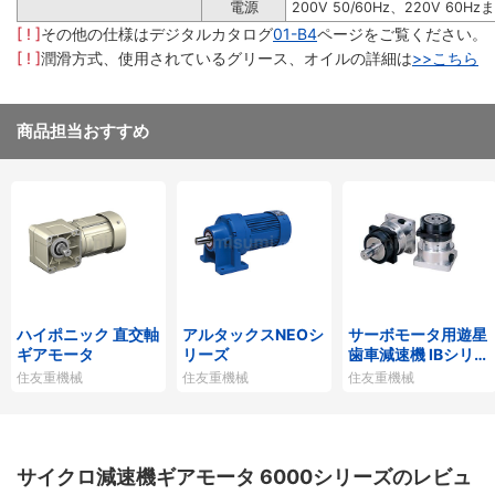
電源
200V 50/60Hz、220V 60Hz
[ ! ]
その他の仕様はデジタルカタログ
01-B4
ページをご覧ください。
[ ! ]
潤滑方式、使用されているグリース、オイルの詳細は
>>こちら
商品担当おすすめ
ハイポニック 直交軸
アルタックスNEOシ
サーボモータ用遊星
ギアモータ
リーズ
歯車減速機 IBシリー
ズP1タイプ
住友重機械
住友重機械
住友重機械
サイクロ減速機ギアモータ 6000シリーズのレビュ