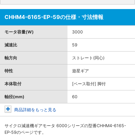
CHHM4-6165-EP-59の仕様・寸法情報
モータ容量(W)
3000
減速比
59
軸方向
ストレート(同心)
特性
遊星ギア
本体取付
[ベース取付] 脚付
軸径(mm)
60
商品詳細をもっと見る
サイクロ減速機ギアモータ 6000シリーズ
の型番CHHM4-6165-
EP-59のページです。