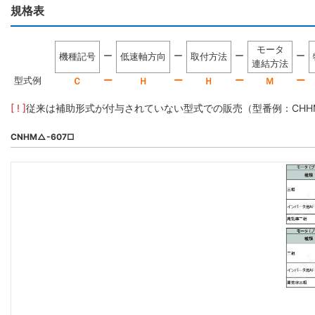
規格表
モータ
ー
ー
ー
ー
機種記号
低速軸方向
取付方法
連結方法
型式例
ー
ー
ー
ー
Ｃ
Ｈ
Ｈ
Ｍ
[ ! ]
従来は補助形式が付与されていない型式での販売（型番例：CHHM5-
CNHM△-607□