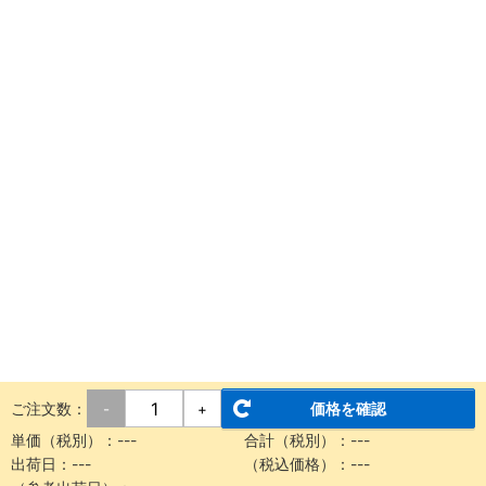
ご注文数：
価格を確認
-
+
単価（税別）：
---
合計（税別）：
---
出荷日：
---
（税込価格）：
---