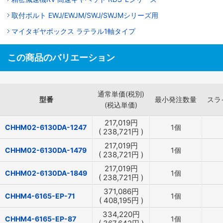
取付ボルト EWJ/EWJM/SWJ/SWJMシリーズ用
マイタギヤボックス ラテラル1軸タイプ
この商品のバリエーション
通常単価(税別)
型番
最小発注数量
スラ
(税込単価)
217,019
円
CHHM02-6130DA-1247
1個
(
238,721
円
)
217,019
円
CHHM02-6130DA-1479
1個
(
238,721
円
)
217,019
円
CHHM02-6130DA-1849
1個
(
238,721
円
)
371,086
円
CHHM4-6165-EP-71
1個
(
408,195
円
)
334,220
円
CHHM4-6165-EP-87
1個