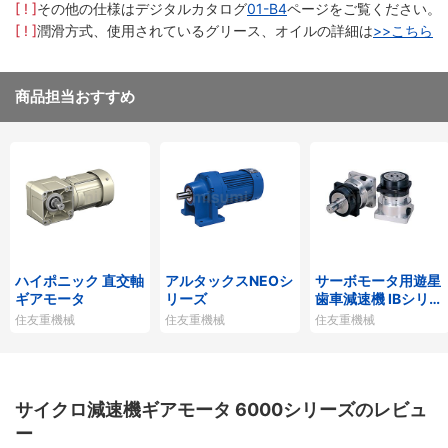
[ ! ]
その他の仕様はデジタルカタログ
01-B4
ページをご覧ください。
[ ! ]
潤滑方式、使用されているグリース、オイルの詳細は
>>こちら
商品担当おすすめ
ハイポニック 直交軸
アルタックスNEOシ
サーボモータ用遊星
ギアモータ
リーズ
歯車減速機 IBシリー
ズP1タイプ
住友重機械
住友重機械
住友重機械
サイクロ減速機ギアモータ 6000シリーズのレビュ
ー