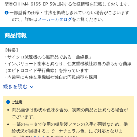
型番CHHM4-6165-EP-59に関する仕様情報を記載しております。
一部型番の仕様・寸法を掲載しきれていない場合がございます
ので、詳細は
メーカーカタログ
をご覧ください。
商品情報
【特長】
・サイクロ減速機の心臓部品である「曲線板」
・インボリュート歯車と異なり、住友重機械社独自の滑らかな曲線
（エピトロコイド平行曲線）を持っています
・内歯車にも住友重機械社独自の円弧歯型を採用
・歯の折損がない滑らかな転がり接触を可能にしました
続きを読む
・少ない減速段数で高い減速比を得ること、つまり高効率と高減速
比の両立を可能にしました
ご注意
・噛み合い率がインボリュートギヤの2～3倍高く、衝撃荷重が発生
商品画像は形状や色味を含め、実際の商品とは異なる場合が
しても多くの歯で分散して吸収する為、タフで長寿命な減速機です
ございます。
・減速機部の材質は耐摩耗・耐疲労性に富む高炭素高クロム軸受鋼
を使用しています
一部のモータで使用の樹脂製ファンの入手が困難なため、供
給状況が回復するまで「ナチュラル色」にて対応となりま