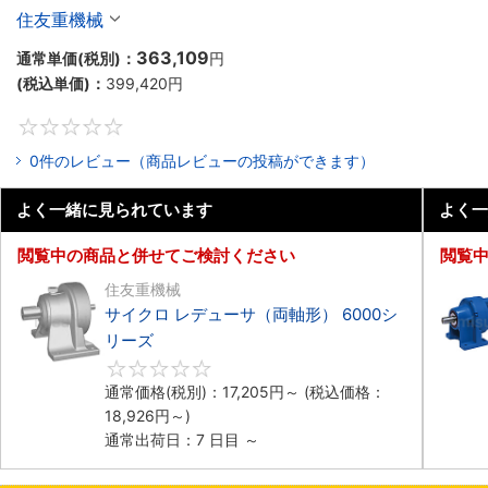
住友重機械
363,109
通常単価(税別)：
円
(税込単価)：
399,420
円
0
0件のレビュー（商品レビューの投稿ができます）
よく一緒に見られています
よく一
閲覧中の商品と併せてご検討ください
閲覧
住友重機械
サイクロ レデューサ（両軸形） 6000シ
リーズ
0
通常価格(税別)：
17,205
円
～
(税込価格：
18,926
円
～)
通常出荷日：7 日目 ～