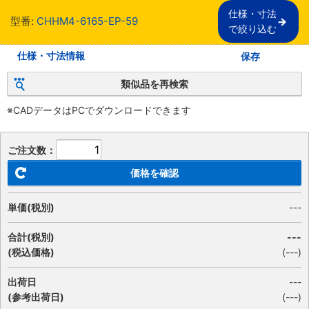
仕様・寸法

型番:
CHHM4-6165-EP-59
で絞り込む
仕様・寸法情報
保存
類似品を再検索
※CADデータはPCでダウンロードできます
ご注文数：
価格を確認
単価(税別)
---
合計(税別)
---
(税込価格)
(
---
)
出荷日
---
(参考出荷日)
(---)