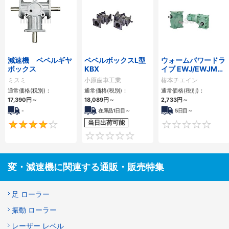
減速機 ベベルギヤ
ベベルボックスL型
ウォームパワードラ
ボックス
KBX
イブ EWJ/EWJMシ
リーズ
ミスミ
小原歯車工業
椿本チエイン
通常価格(税別)：
通常価格(税別)：
通常価格(税別)：
17,390
円
～
18,089
円
～
2,733
円
～
-
在庫品1日目～
5日目～
当日出荷可能
4
0
変・減速機に関連する通販・販売特集
足 ローラー
振動 ローラー
レーザー レベル