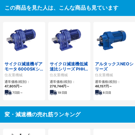
この商品を見た人は、こんな商品も見ています
サイクロ減速機ギア
サイクロ減速機低減
アルタックスNEOシ
モータ 6000SKシ
速比シリーズ PHHM
リーズ
リーズ
形
住友重機械
住友重機械
住友重機械
通常価格(税別)：
通常価格(税別)：
通常価格(税別)：
47,805
円
～
276,744
円
～
46,157
円
～
7
日目～
19
日目
6
日目
変・減速機の売れ筋ランキング