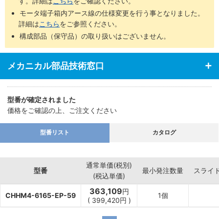
す。詳細は
こちら
をご確認ください。
モータ端子箱内アース線の仕様変更を行う事となりました。
詳細は
こちら
をご参照ください。
構成部品（保守品）の取り扱いはございません。
メカニカル部品技術窓口
型番が確定されました
価格をご確認の上、ご注文ください
型番リスト
カタログ
通常単価(税別)
型番
最小発注数量
スライ
(税込単価)
363,109
円
CHHM4-6165-EP-59
1個
(
399,420
円
)