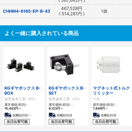
(
367,642
円
)
467,528
円
CHHM4-6165-EP-B-43
1個
(
514,281
円
)
よく一緒に購入されている商品
KGギヤボックス B-
KGギヤボックス B-
マグネット式トルク
BOX
SET
リミッター
協育歯車工業（KG）
協育歯車工業（KG）
TOK
通常価格(税別)：
通常価格(税別)：
通常価格(税別)：
15,443
円
～
8,123
円
～
7,649
円
～
在庫品1日目～
在庫品1日目
在庫品1日目
当日出荷可能
当日出荷可能
当日出荷可能