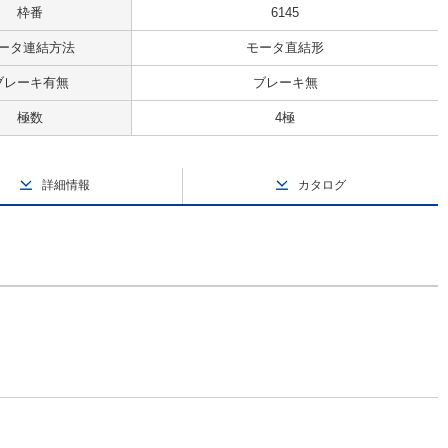
枠番
6145
ータ連結方法
モータ直結形
ブレーキ有無
ブレーキ無
極数
4極
詳細情報
カタログ