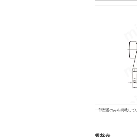
CHHM
CAD
2D
出荷日
すべて
10日以内
一部型番のみを掲載して
規格表