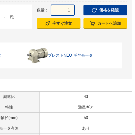
数量：
価格を確認
-
円
)
今すぐ注文
カートへ追加
タ
プレストNEO ギヤモータ
減速比
43
特性
遊星ギア
軸径(mm)
50
モータ有無
あり