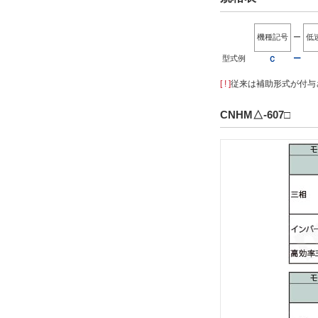
機種記号
ー
低
型式例
ー
Ｃ
[ ! ]
従来は補助形式が付与さ
CNHM△-607□