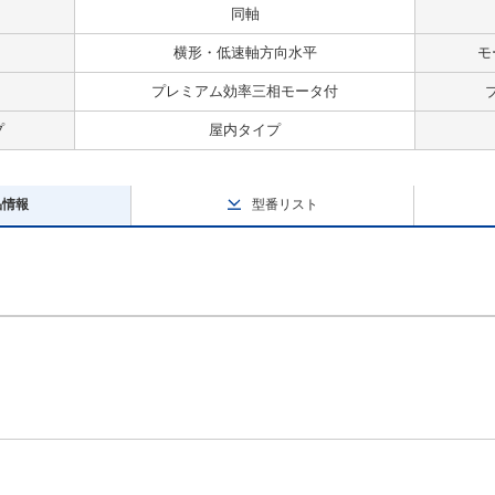
同軸
横形・低速軸方向水平
モ
プレミアム効率三相モータ付
プ
屋内タイプ
品情報
型番リスト