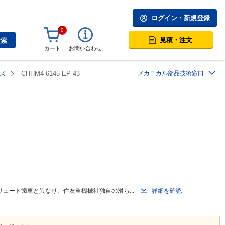
ログイン・新規登録
0
見積・注文
検索
カート
お問い合わせ
ズ
CHHM4-6145-EP-43
メカニカル部品技術窓口
ュート歯車と異なり、住友重機械社独自の滑ら...
詳細を確認