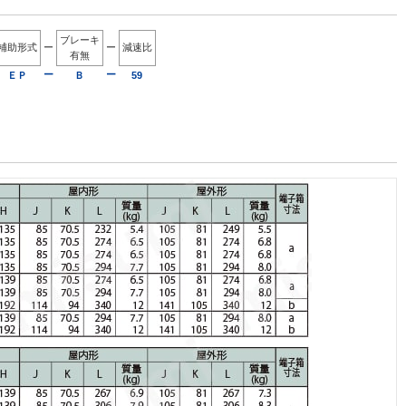
ブレーキ
補助形式
ー
ー
減速比
有無
ー
ー
ＥＰ
Ｂ
59