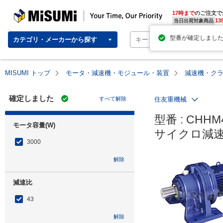
MISUMI | Your Time, Our Priority
17時まで
のご注文で
13
当日出荷対象商品
カテゴリ・メーカーから探す
MISUMI トップ
モータ・減速機・モジュール・装置
減速機・ク
確定しました
すべて解除
住友重機械
型番 : CHHM4
モータ容量(W)
サイクロ減速
3000
解除
減速比
43
解除