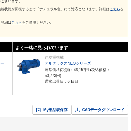
がございます。
供給状況が回復するまで「ナチュラル色」にて対応となります。詳細は
こちら
を
。詳細は
こちら
をご参照ください。
よく一緒に見られています
住友重機械
リー
アルタックスNEOシリーズ
通常価格(税別)：
46,157
円
(税込価格：
50,773
円
)
通常出荷日：6 日目
My部品表保存
CADデータダウンロード