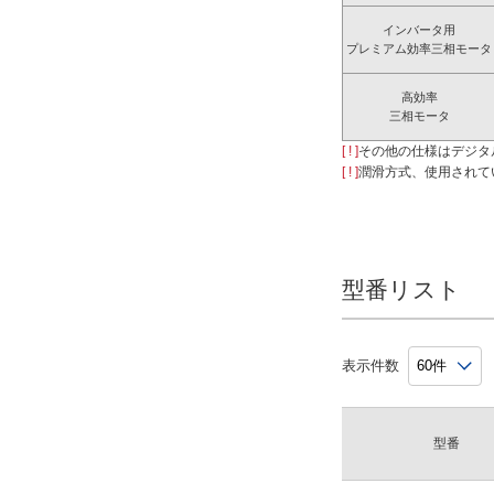
インバータ用
プレミアム効率三相モータ
高効率
三相モータ
[ ! ]
その他の仕様はデジタ
[ ! ]
潤滑方式、使用されて
型番リスト
表示件数
型番