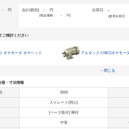
-
円
合計(税別)
-
円
出荷日
-
(税込価格：
-
円
)
(参考出荷日：
てご検討ください
ロ ギヤモータ ギヤヘッド
アルタックスNEOギヤモー
－閉じる
43の仕様・寸法情報
)
3000
ストレート(同心)
[ベース取付] 脚付
中実