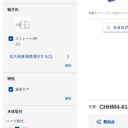
軸方向
画像をクリックして拡大イメ
カタログ
ストレート(同
心)
拡大画像/複数選択する(1)
解除
特性
遊星ギア
解除
CHHM4-61
型番
:
本体取付
ベース取付
類似品