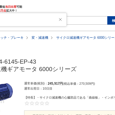
最短
当日出荷
5万点
拡大中！
ラッチ・ブレーキ
変・減速機
サイクロ減速機ギアモータ 6000シリー
-6145-EP-43

機ギアモータ 6000シリーズ
通常単価(税別)
245,917
円
税込単価
270,509
円
通常出荷日：
10日目
【特長】・サイクロ減速機の心臓部品である「曲線板」・インボリ
0