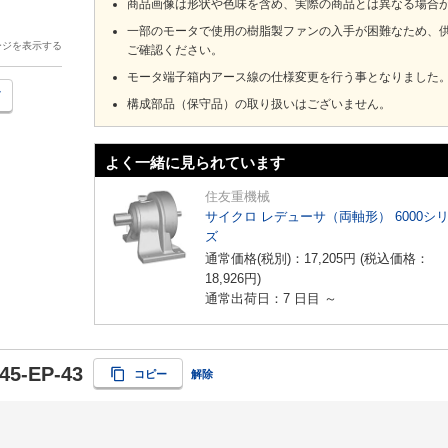
商品画像は形状や色味を含め、実際の商品とは異なる場合
一部のモータで使用の樹脂製ファンの入手が困難なため、
ージを表示する
ご確認ください。
モータ端子箱内アース線の仕様変更を行う事となりました
構成部品（保守品）の取り扱いはございません。
よく一緒に見られています
住友重機械
サイクロ レデューサ（両軸形） 6000シ
ズ
通常価格(税別)：
17,205
円
(税込価格：
18,926
円
)
通常出荷日：7 日目 ～
45-EP-43
コピー
解除