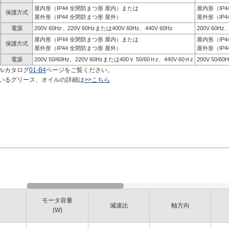
屋内形（IP44 全閉防まつ形 屋内）または
屋内形（IP
保護方式
屋外形（IP44 全閉防まつ形 屋外）
屋外形（IP4
電源
200V 60Hz、220V 60Hzまたは400V 60Hz、440V 60Hz
200V 60Hz
屋内形（IP44 全閉防まつ形 屋内）または
屋内形（IP
保護方式
屋外形（IP44 全閉防まつ形 屋外）
屋外形（IP4
電源
200V 50/60Hz、220V 60Hzまたは400Ｖ 50/60Ｈz、440V 60Ｈz
200V 50/6
ルカタログ
01-B4
ページをご覧ください。
いるグリース、オイルの詳細は
>>こちら
モータ容量
減速比
軸方向
(W)