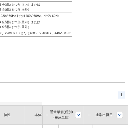
44 全閉防まつ形 屋内）または
4 全閉防まつ形 屋外）
、220V 60Hzまたは400V 60Hz、440V 60Hz
44 全閉防まつ形 屋内）または
4 全閉防まつ形 屋外）
0Hz、220V 60Hzまたは400Ｖ 50/60Ｈz、440V 60Ｈz
1
通常単価(税別)
軸径
通常出荷日
特性
本体取付
枠番
(税込単価)
(mm)