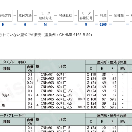
モータ
モータ
速軸方向
ー
取付方法
ー
ー
特殊仕様
ー
ー
枠順
ー
軸種類
ー
連結方法
容量記号
ー
ー
ー
ー
ー
ー
ー
Ｈ
Ｈ
Ｍ
5
6105
れていない型式での販売（型番例：CHHM5-6165-B-59）