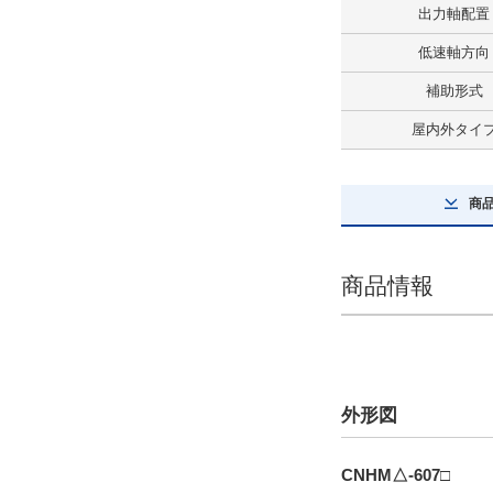
出力軸配置
プレミアム効率三相モータ付
低速軸方向
解除
補助形式
ブレーキ有無
屋内外タイ
ブレーキ無
解除
商
屋内外タイプ
屋内タイプ
商品情報
解除
極数
4極
外形図
解除
CNHM△-607□
タイプ