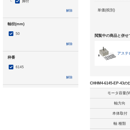
脚付
単価(税別)
解除
軸径(mm)
50
閲覧中の商品と併せ
解除
アステ
枠番
6145
解除
CHHM4-6145-EP-
低速軸方向
モータ容量(W
横形・低速軸方向水平
軸方向
解除
本体取付
軸 種類
補助形式