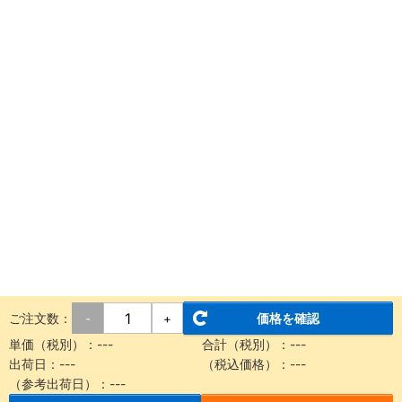
ご注文数：
価格を確認
-
+
単価（税別）：
---
合計（税別）：
---
出荷日：
---
（税込価格）：
---
（参考出荷日）：
---