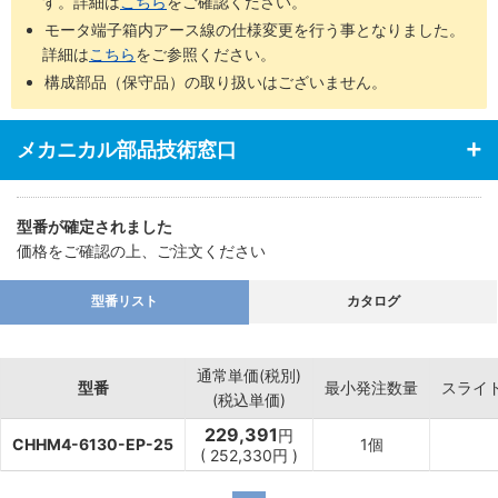
す。詳細は
こちら
をご確認ください。
モータ端子箱内アース線の仕様変更を行う事となりました。
詳細は
こちら
をご参照ください。
構成部品（保守品）の取り扱いはございません。
メカニカル部品技術窓口
型番が確定されました
価格をご確認の上、ご注文ください
型番リスト
カタログ
通常単価(税別)
型番
最小発注数量
スライ
(税込単価)
229,391
円
CHHM4-6130-EP-25
1個
(
252,330
円
)