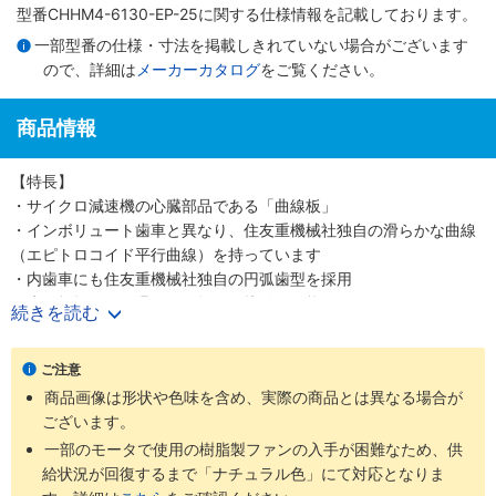
型番CHHM4-6130-EP-25に関する仕様情報を記載しております。
一部型番の仕様・寸法を掲載しきれていない場合がございます
ので、詳細は
メーカーカタログ
をご覧ください。
商品情報
【特長】
・サイクロ減速機の心臓部品である「曲線板」
・インボリュート歯車と異なり、住友重機械社独自の滑らかな曲線
（エピトロコイド平行曲線）を持っています
・内歯車にも住友重機械社独自の円弧歯型を採用
・歯の折損がない滑らかな転がり接触を可能にしました
続きを読む
・少ない減速段数で高い減速比を得ること、つまり高効率と高減速
比の両立を可能にしました
ご注意
・噛み合い率がインボリュートギヤの2～3倍高く、衝撃荷重が発生
商品画像は形状や色味を含め、実際の商品とは異なる場合が
しても多くの歯で分散して吸収する為、タフで長寿命な減速機です
ございます。
・減速機部の材質は耐摩耗・耐疲労性に富む高炭素高クロム軸受鋼
を使用しています
一部のモータで使用の樹脂製ファンの入手が困難なため、供
給状況が回復するまで「ナチュラル色」にて対応となりま