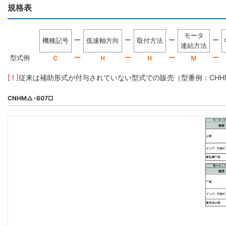
規格表
モータ
ー
ー
ー
ー
機種記号
低速軸方向
取付方法
連結方法
型式例
ー
ー
ー
ー
Ｃ
Ｈ
Ｈ
Ｍ
[ ! ]
従来は補助形式が付与されていない型式での販売（型番例：CHHM5-
CNHM△-607□