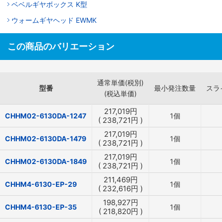
ベベルギヤボックス K型
ウォームギヤヘッド EWMK
この商品のバリエーション
通常単価(税別)
型番
最小発注数量
スラ
(税込単価)
217,019
円
CHHM02-6130DA-1247
1個
(
238,721
円
)
217,019
円
CHHM02-6130DA-1479
1個
(
238,721
円
)
217,019
円
CHHM02-6130DA-1849
1個
(
238,721
円
)
211,469
円
CHHM4-6130-EP-29
1個
(
232,616
円
)
198,927
円
CHHM4-6130-EP-35
1個
(
218,820
円
)