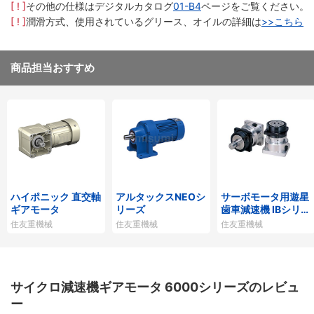
[ ! ]
その他の仕様はデジタルカタログ
01-B4
ページをご覧ください。
[ ! ]
潤滑方式、使用されているグリース、オイルの詳細は
>>こちら
商品担当おすすめ
ハイポニック 直交軸
アルタックスNEOシ
サーボモータ用遊星
ギアモータ
リーズ
歯車減速機 IBシリー
ズP1タイプ
住友重機械
住友重機械
住友重機械
サイクロ減速機ギアモータ 6000シリーズのレビュ
ー