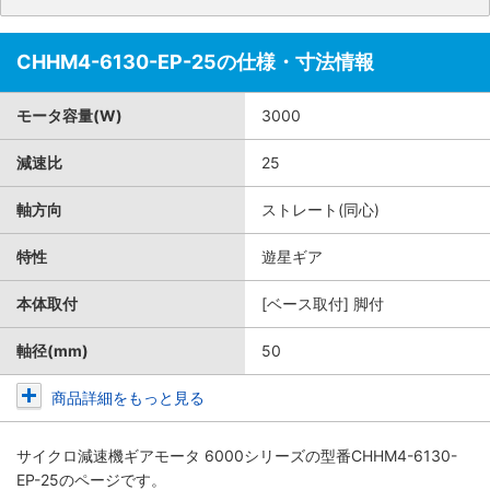
CHHM4-6130-EP-25の仕様・寸法情報
モータ容量(W)
3000
減速比
25
軸方向
ストレート(同心)
特性
遊星ギア
本体取付
[ベース取付] 脚付
軸径(mm)
50
商品詳細をもっと見る
サイクロ減速機ギアモータ 6000シリーズ
の型番CHHM4-6130-
EP-25のページです。