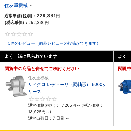
住友重機械
229,391
通常単価(税別)：
円
(税込単価)：
252,330
円
0
0件のレビュー（商品レビューの投稿ができます）
よく一緒に見られています
よく一
閲覧中の商品と併せてご検討ください
閲覧
住友重機械
サイクロ レデューサ（両軸形） 6000シ
リーズ
0
通常価格(税別)：
17,205
円
～
(税込価格：
18,926
円
～)
通常出荷日：7 日目 ～