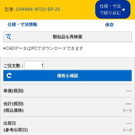
仕様・寸法

型番:
CHHM4-6130-EP-25
で絞り込む
仕様・寸法情報
保存
類似品を再検索
※CADデータはPCでダウンロードできます
ご注文数：
価格を確認
単価(税別)
---
合計(税別)
---
(税込価格)
(
---
)
出荷日
---
(参考出荷日)
(---)