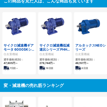
この商品を見た人は、こんな商品も見ています
サイクロ減速機ギア
サイクロ減速機低減
アルタックスNEOシ
モータ 6000SKシ
速比シリーズ PHHM
リーズ
リーズ
形
住友重機械
住友重機械
住友重機械
通常価格(税別)：
通常価格(税別)：
通常価格(税別)：
47,805
円
～
276,744
円
～
46,157
円
～
7
日目～
19
日目
6
日目
変・減速機の売れ筋ランキング