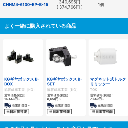
340,696
円
CHHM4-6130-EP-B-15
1個
(
374,766
円
)
よく一緒に購入されている商品
KGギヤボックス B-
KGギヤボックス B-
マグネット式トルク
BOX
SET
リミッター
協育歯車工業（KG）
協育歯車工業（KG）
TOK
通常価格(税別)：
通常価格(税別)：
通常価格(税別)：
15,443
円
～
8,123
円
～
7,649
円
～
在庫品1日目～
在庫品1日目
在庫品1日目
当日出荷可能
当日出荷可能
当日出荷可能