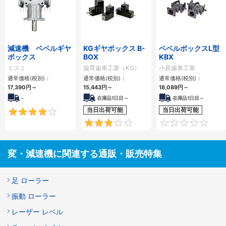
減速機 ベベルギヤ
KGギヤボックス B-
ベベルボックスL型
ボックス
BOX
KBX
ミスミ
協育歯車工業（KG）
小原歯車工業
通常価格(税別)：
通常価格(税別)：
通常価格(税別)：
17,390
円
～
15,443
円
～
18,089
円
～
-
在庫品1日目～
在庫品1日目～
当日出荷可能
当日出荷可能
4
3
変・減速機に関連する通販・販売特集
足 ローラー
振動 ローラー
レーザー レベル