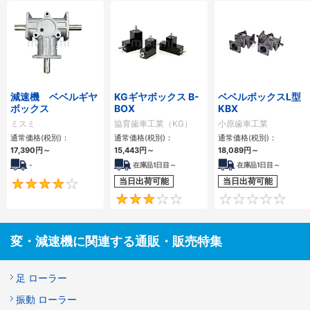
減速機 ベベルギヤ
KGギヤボックス B-
ベベルボックスL型
ボックス
BOX
KBX
ミスミ
協育歯車工業（KG）
小原歯車工業
通常価格(税別)：
通常価格(税別)：
通常価格(税別)：
17,390
円
～
15,443
円
～
18,089
円
～
-
在庫品1日目～
在庫品1日目～
当日出荷可能
当日出荷可能
4
3
変・減速機に関連する通販・販売特集
足 ローラー
振動 ローラー