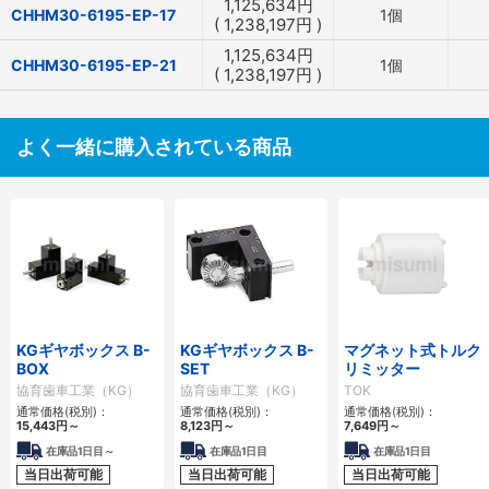
1,125,634
円
CHHM30-6195-EP-17
1個
(
1,238,197
円
)
1,125,634
円
CHHM30-6195-EP-21
1個
(
1,238,197
円
)
よく一緒に購入されている商品
KGギヤボックス B-
KGギヤボックス B-
マグネット式トルク
BOX
SET
リミッター
協育歯車工業（KG）
協育歯車工業（KG）
TOK
通常価格(税別)：
通常価格(税別)：
通常価格(税別)：
15,443
円
～
8,123
円
～
7,649
円
～
在庫品1日目～
在庫品1日目
在庫品1日目
当日出荷可能
当日出荷可能
当日出荷可能