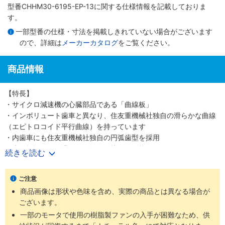
型番CHHM30-6195-EP-13に関する仕様情報を記載しておりま
す。
一部型番の仕様・寸法を掲載しきれていない場合がございます
ので、詳細は
メーカーカタログ
をご覧ください。
商品情報
【特長】
・サイクロ減速機の心臓部品である「曲線板」
・インボリュート歯車と異なり、住友重機械社独自の滑らかな曲線
（エピトロコイド平行曲線）を持っています
・内歯車にも住友重機械社独自の円弧歯型を採用
・歯の折損がない滑らかな転がり接触を可能にしました
続きを読む
・少ない減速段数で高い減速比を得ること、つまり高効率と高減速
比の両立を可能にしました
ご注意
・噛み合い率がインボリュートギヤの2～3倍高く、衝撃荷重が発生
商品画像は形状や色味を含め、実際の商品とは異なる場合が
しても多くの歯で分散して吸収する為、タフで長寿命な減速機です
ございます。
・減速機部の材質は耐摩耗・耐疲労性に富む高炭素高クロム軸受鋼
を使用しています
一部のモータで使用の樹脂製ファンの入手が困難なため、供