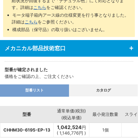
給状況が回復するまで「ナチュラル色」にて対応となりま
す。詳細は
こちら
をご確認ください。
モータ端子箱内アース線の仕様変更を行う事となりました。
詳細は
こちら
をご参照ください。
構成部品（保守品）の取り扱いはございません。
メカニカル部品技術窓口
型番が確定されました
価格をご確認の上、ご注文ください
型番リスト
カタログ
通常単価(税別)
型番
最小発注数量
スライ
(税込単価)
1,042,524
円
CHHM30-6195-EP-13
1個
(
1,146,776
円
)