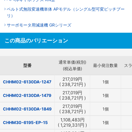
ベルト式無段変速機単体 APモデル（シングル型可変ピッチプー
リ）
サーボモータ用減速機 GRシリーズ
この商品のバリエーション
通常単価(税別)
型番
最小発注数量
ス
(税込単価)
217,019
円
CHHM02-6130DA-1247
1個
(
238,721
円
)
217,019
円
CHHM02-6130DA-1479
1個
(
238,721
円
)
217,019
円
CHHM02-6130DA-1849
1個
(
238,721
円
)
1,108,483
円
CHHM30-6195-EP-15
1個
(
1,219,331
円
)