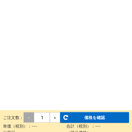
ご注文数：
価格を確認
-
+
単価（税別）：
---
合計（税別）：
---