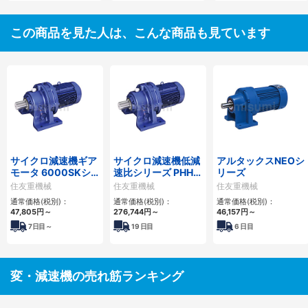
この商品を見た人は、こんな商品も見ています
サイクロ減速機ギア
サイクロ減速機低減
アルタックスNEOシ
モータ 6000SKシ
速比シリーズ PHHM
リーズ
リーズ
形
住友重機械
住友重機械
住友重機械
通常価格(税別)：
通常価格(税別)：
通常価格(税別)：
47,805
円
～
276,744
円
～
46,157
円
～
7
日目～
19
日目
6
日目
変・減速機の売れ筋ランキング