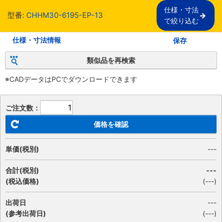
仕様・寸法

型番:
CHHM30-6195-EP-13
で絞り込む
仕様・寸法情報
保存
類似品を再検索
※CADデータはPCでダウンロードできます
ご注文数：
価格を確認
単価(税別)
---
合計(税別)
---
(税込価格)
(
---
)
出荷日
---
(参考出荷日)
(---)