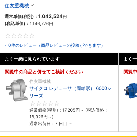
住友重機械
1,042,524
通常単価(税別)：
円
(税込単価)：
1,146,776
円
0
0件のレビュー（商品レビューの投稿ができます）
よく一緒に見られています
よく一
閲覧中の商品と併せてご検討ください
閲覧
住友重機械
サイクロ レデューサ（両軸形） 6000シ
リーズ
0
通常価格(税別)：
17,205
円
～
(税込価格：
18,926
円
～)
通常出荷日：7 日目 ～