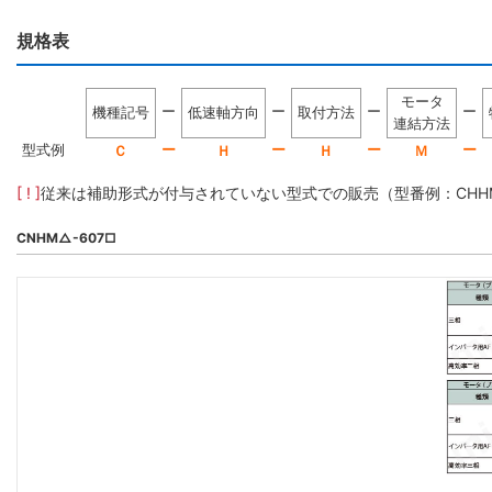
規格表
モータ
ー
ー
ー
ー
機種記号
低速軸方向
取付方法
連結方法
型式例
ー
ー
ー
ー
Ｃ
Ｈ
Ｈ
Ｍ
[ ! ]
従来は補助形式が付与されていない型式での販売（型番例：CHHM5-
CNHM△-607□