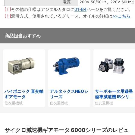
電源
200V 50/60Hz、220V 60Hz
[ ! ]
その他の仕様はデジタルカタログ
01-B4
ページをご覧ください。
[ ! ]
潤滑方式、使用されているグリース、オイルの詳細は
>>こちら
商品担当おすすめ
ハイポニック 直交軸
アルタックスNEOシ
サーボモータ用遊星
ギアモータ
リーズ
歯車減速機 IBシリー
ズP1タイプ
住友重機械
住友重機械
住友重機械
サイクロ減速機ギアモータ 6000シリーズのレビュ