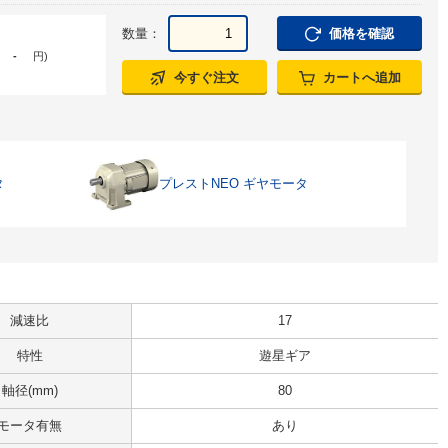
数量：
価格を確認
-
円
)
今すぐ注文
カートへ追加
タ
プレストNEO ギヤモータ
減速比
17
特性
遊星ギア
軸径(mm)
80
モータ有無
あり