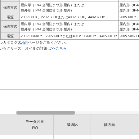
屋内形（IP44 全閉防まつ形 屋内）または
屋内形（IP
保護方式
屋外形（IP44 全閉防まつ形 屋外）
屋外形（IP4
電源
200V 60Hz、220V 60Hzまたは400V 60Hz、440V 60Hz
200V 60Hz
屋内形（IP44 全閉防まつ形 屋内）または
屋内形（IP
保護方式
屋外形（IP44 全閉防まつ形 屋外）
屋外形（IP4
電源
200V 50/60Hz、220V 60Hzまたは400Ｖ 50/60Ｈz、440V 60Ｈz
200V 50/6
ルカタログ
01-B4
ページをご覧ください。
いるグリース、オイルの詳細は
>>こちら
モータ容量
減速比
軸方向
(W)