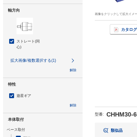
軸方向
画像をクリックして拡大イメ
カタログ
ストレート(同
心)
拡大画像/複数選択する(1)
解除
特性
遊星ギア
解除
CHHM30-6
型番
:
本体取付
ベース取付
類似品