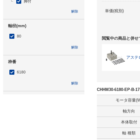
脚付
単価(税別)
解除
軸径(mm)
80
閲覧中の商品と併せ
解除
アステ
枠番
6180
解除
CHHM30-6180-EP-
低速軸方向
モータ容量(W
横形・低速軸方向水平
軸方向
解除
本体取付
軸 種類
補助形式