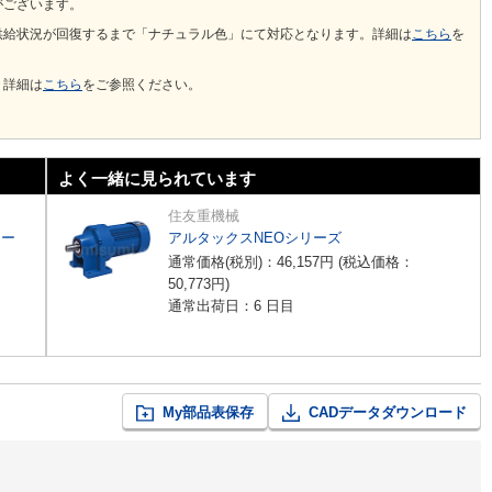
がございます。
供給状況が回復するまで「ナチュラル色」にて対応となります。詳細は
こちら
を
。詳細は
こちら
をご参照ください。
よく一緒に見られています
住友重機械
リー
アルタックスNEOシリーズ
通常価格(税別)：
46,157
円
(税込価格：
50,773
円
)
通常出荷日：6 日目
My部品表保存
CADデータダウンロード