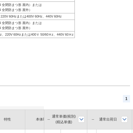
44 全閉防まつ形 屋内）または
4 全閉防まつ形 屋外）
、220V 60Hzまたは400V 60Hz、440V 60Hz
44 全閉防まつ形 屋内）または
4 全閉防まつ形 屋外）
0Hz、220V 60Hzまたは400Ｖ 50/60Ｈz、440V 60Ｈz
1
通常単価(税別)
軸径
通常出荷日
特性
本体取付
枠番
(税込単価)
(mm)