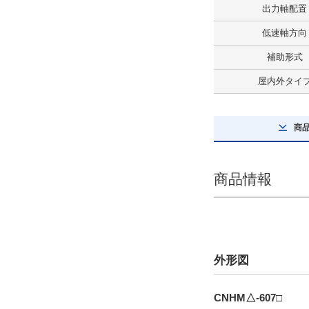
出力軸配置
プレミアム効率三相モータ付
低速軸方向
解除
補助形式
ブレーキ有無
屋内外タイ
ブレーキ付
解除
商
屋内外タイプ
屋内タイプ
商品情報
解除
極数
4極
外形図
解除
CNHM△-607□
タイプ