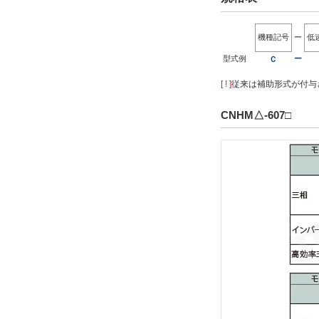
機種記号
ー
低
型式例
ー
Ｃ
[ ! ]
従来は補助形式が付与さ
CNHM△-607□