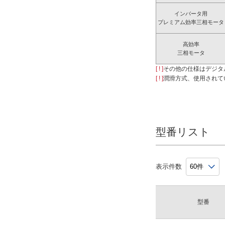
インバータ用
プレミアム効率三相モータ
高効率
三相モータ
[ ! ]
その他の仕様はデジタ
[ ! ]
潤滑方式、使用されて
型番リスト
表示件数
型番