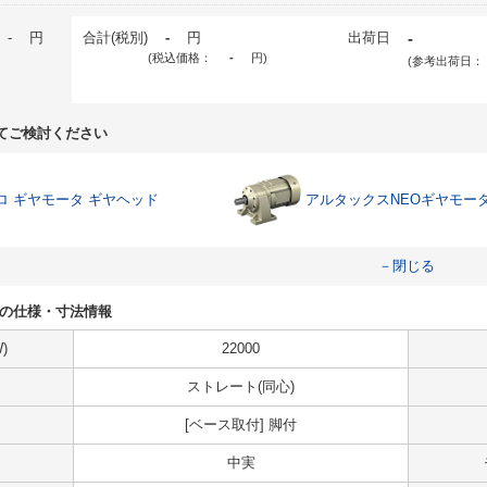
-
円
合計(税別)
-
円
出荷日
-
(税込価格：
-
円
)
(参考出荷日：
てご検討ください
ロ ギヤモータ ギヤヘッド
アルタックスNEOギヤモー
－閉じる
B-17の仕様・寸法情報
)
22000
ストレート(同心)
[ベース取付] 脚付
中実