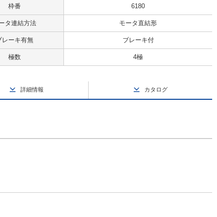
枠番
6180
ータ連結方法
モータ直結形
ブレーキ有無
ブレーキ付
極数
4極
詳細情報
カタログ