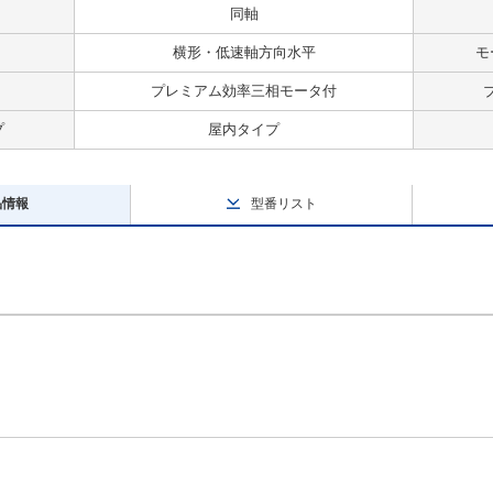
同軸
横形・低速軸方向水平
モ
プレミアム効率三相モータ付
プ
屋内タイプ
品情報
型番リスト