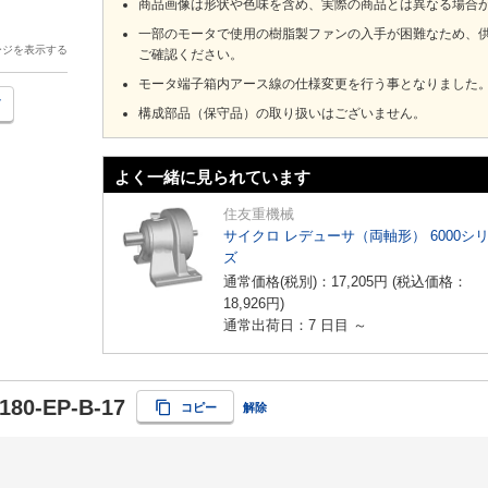
商品画像は形状や色味を含め、実際の商品とは異なる場合
一部のモータで使用の樹脂製ファンの入手が困難なため、
ージを表示する
ご確認ください。
モータ端子箱内アース線の仕様変更を行う事となりました
構成部品（保守品）の取り扱いはございません。
よく一緒に見られています
住友重機械
サイクロ レデューサ（両軸形） 6000シ
ズ
通常価格(税別)：
17,205
円
(税込価格：
18,926
円
)
通常出荷日：7 日目 ～
180-EP-B-17
コピー
解除