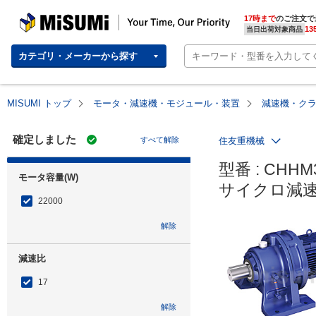
MISUMI | Your Time, Our Priority
17時まで
のご注文で
13
当日出荷対象商品
カテゴリ・メーカーから探す
MISUMI トップ
モータ・減速機・モジュール・装置
減速機・ク
確定しました
すべて解除
住友重機械
型番 : CHHM3
モータ容量(W)
サイクロ減速
22000
解除
減速比
17
解除