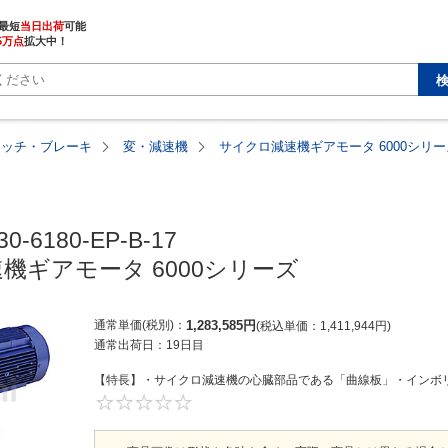
最短
当日出荷
5万点
拡大中！
ラッチ・ブレーキ
変・減速機
サイクロ減速機ギアモータ 6000シリー
0-6180-EP-B-17

機ギアモータ 6000シリーズ
通常単価(税別)
1,283,585
円
税込単価
1,411,944
円
通常出荷日：
19日目
【特長】・サイクロ減速機の心臓部品である「曲線板」・インボリ
0