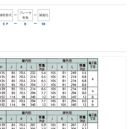
ブレーキ
補助形式
ー
ー
減速比
有無
ー
ー
ＥＰ
Ｂ
59