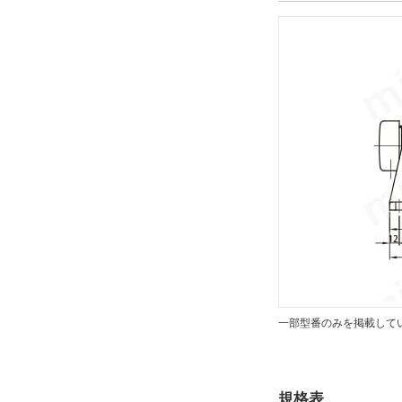
CHHM
CAD
2D
出荷日
すべて
19日以内
一部型番のみを掲載して
規格表