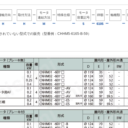
モータ
モータ
速軸方向
ー
取付方法
ー
ー
特殊仕様
ー
ー
枠順
ー
軸種類
ー
連結方法
容量記号
ー
ー
ー
ー
ー
ー
ー
Ｈ
Ｈ
Ｍ
5
6105
れていない型式での販売（型番例：CHHM5-6165-B-59）