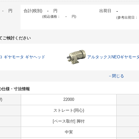
-
円
合計(税別)
-
円
出荷日
-
(税込価格：
-
円
)
(参考出荷日：
てご検討ください
ロ ギヤモータ ギヤヘッド
アルタックスNEOギヤモー
－閉じる
B-6の仕様・寸法情報
)
22000
ストレート(同心)
[ベース取付] 脚付
中実