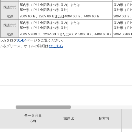
屋内形（IP44 全閉防まつ形 屋内）または
屋内形（IP
保護方式
屋外形（IP44 全閉防まつ形 屋外）
屋外形（IP4
電源
200V 60Hz、220V 60Hzまたは400V 60Hz、440V 60Hz
200V 60Hz
屋内形（IP44 全閉防まつ形 屋内）または
屋内形（IP
保護方式
屋外形（IP44 全閉防まつ形 屋外）
屋外形（IP4
電源
200V 50/60Hz、220V 60Hzまたは400Ｖ 50/60Ｈz、440V 60Ｈz
200V 50/6
ルカタログ
01-B4
ページをご覧ください。
いるグリース、オイルの詳細は
>>こちら
モータ容量
減速比
軸方向
(W)