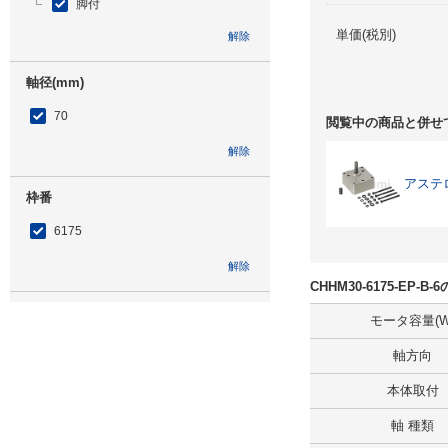
脚付
単価(税別)
解除
軸径(mm)
70
閲覧中の商品と併せ
解除
アステ
枠番
6175
解除
CHHM30-6175-EP-
低速軸方向
モータ容量(W
横形・低速軸方向水平
軸方向
解除
本体取付
軸 種類
補助形式