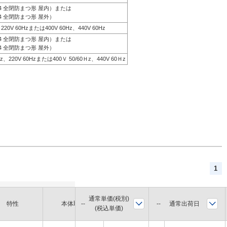
44 全閉防まつ形 屋内）または
4 全閉防まつ形 屋外）
、220V 60Hzまたは400V 60Hz、440V 60Hz
44 全閉防まつ形 屋内）または
4 全閉防まつ形 屋外）
0Hz、220V 60Hzまたは400Ｖ 50/60Ｈz、440V 60Ｈz
1
通常単価(税別)
軸径
通常出荷日
特性
本体取付
枠番
(税込単価)
(mm)