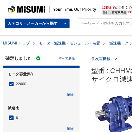
MISUMI | Your Time, Our Priority
17時まで
のご注文で
13
当日出荷対象商品
カテゴリ・メーカーから探す
MISUMI トップ
モータ・減速機・モジュール・装置
減速機・ク
確定しました
すべて解除
住友重機械
型番 : CHHM3
モータ容量(W)
サイクロ減速
22000
解除
減速比
6
解除