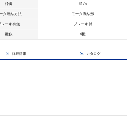
枠番
6175
ータ連結方法
モータ直結形
ブレーキ有無
ブレーキ付
極数
4極
詳細情報
カタログ