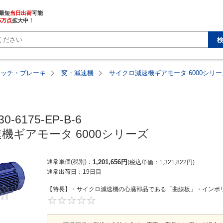
最短
当日出荷
5万点
拡大中！
ラッチ・ブレーキ
変・減速機
サイクロ減速機ギアモータ 6000シリー
0-6175-EP-B-6

機ギアモータ 6000シリーズ
通常単価(税別)
1,201,656
円
税込単価
1,321,822
円
通常出荷日：
19日目
【特長】・サイクロ減速機の心臓部品である「曲線板」・インボリ
0