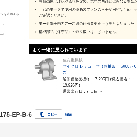
商品画像は形状や色味を含め、実際の商品とは異なる場合
一部のモータで使用の樹脂製ファンの入手が困難なため、
ージを表示する
ご確認ください。
モータ端子箱内アース線の仕様変更を行う事となりました
構成部品（保守品）の取り扱いはございません。
よく一緒に見られています
住友重機械
サイクロ レデューサ（両軸形） 6000シ
ズ
通常価格(税別)：
17,205
円
(税込価格：
18,926
円
)
通常出荷日：7 日目 ～
175-EP-B-6
コピー
解除