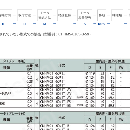
モータ
モータ
速軸方向
ー
取付方法
ー
ー
特殊仕様
ー
ー
枠順
ー
軸種類
ー
連結方法
容量記号
ー
ー
ー
ー
ー
ー
ー
Ｈ
Ｈ
Ｍ
5
6105
れていない型式での販売（型番例：CHHM5-6165-B-59）