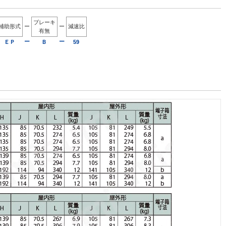
ブレーキ
補助形式
ー
ー
減速比
有無
ー
ー
ＥＰ
Ｂ
59