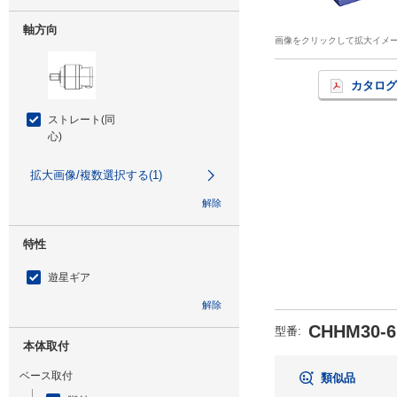
軸方向
画像をクリックして拡大イメ
カタログ
ストレート(同
心)
拡大画像/複数選択する(1)
解除
特性
遊星ギア
解除
CHHM30-6
型番
:
本体取付
ベース取付
類似品