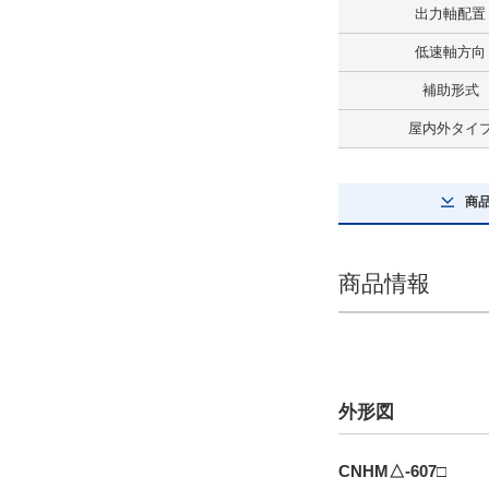
出力軸配置
プレミアム効率三相モータ付
低速軸方向
解除
補助形式
ブレーキ有無
屋内外タイ
ブレーキ付
解除
商
屋内外タイプ
屋内タイプ
商品情報
解除
極数
4極
外形図
解除
CNHM△-607□
タイプ