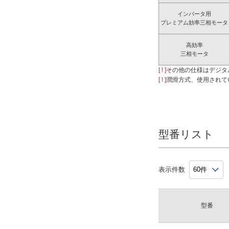
インバータ用
プレミアム効率三相モータ
高効率
三相モータ
[ ! ]
その他の仕様はデジタ
[ ! ]
潤滑方式、使用されて
型番リスト
表示件数
型番