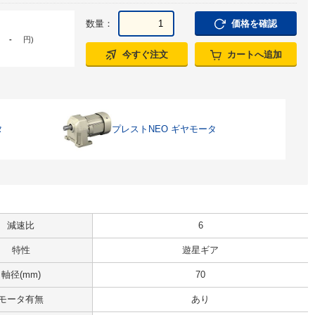
数量：
価格を確認
-
円
)
今すぐ注文
カートへ追加
タ
プレストNEO ギヤモータ
減速比
6
特性
遊星ギア
軸径(mm)
70
モータ有無
あり