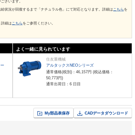
がございます。
供給状況が回復するまで「ナチュラル色」にて対応となります。詳細は
こちら
を
。詳細は
こちら
をご参照ください。
よく一緒に見られています
住友重機械
リー
アルタックスNEOシリーズ
通常価格(税別)：
46,157
円
(税込価格：
50,773
円
)
通常出荷日：6 日目
My部品表保存
CADデータダウンロード