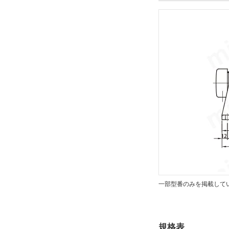
CHHM
CAD
2D
出荷日
すべて
19日以内
一部型番のみを掲載して
規格表