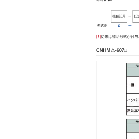
機種記号
ー
低
型式例
ー
Ｃ
[ ! ]
従来は補助形式が付与さ
CNHM△-607□