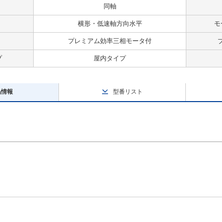
同軸
横形・低速軸方向水平
モ
プレミアム効率三相モータ付
プ
屋内タイプ
品情報
型番リスト