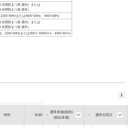
44 全閉防まつ形 屋内）または
4 全閉防まつ形 屋外）
、220V 60Hzまたは400V 60Hz、440V 60Hz
44 全閉防まつ形 屋内）または
4 全閉防まつ形 屋外）
0Hz、220V 60Hzまたは400Ｖ 50/60Ｈz、440V 60Ｈz
1
通常単価(税別)
軸径
通常出荷日
特性
本体取付
枠番
(税込単価)
(mm)