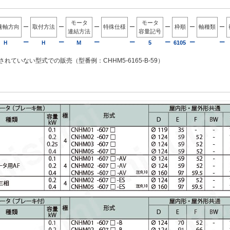
モータ
モータ
速軸方向
ー
取付方法
ー
ー
特殊仕様
ー
ー
枠順
ー
軸種類
ー
連結方法
容量記号
ー
ー
ー
ー
ー
ー
ー
Ｈ
Ｈ
Ｍ
5
6105
れていない型式での販売（型番例：CHHM5-6165-B-59）