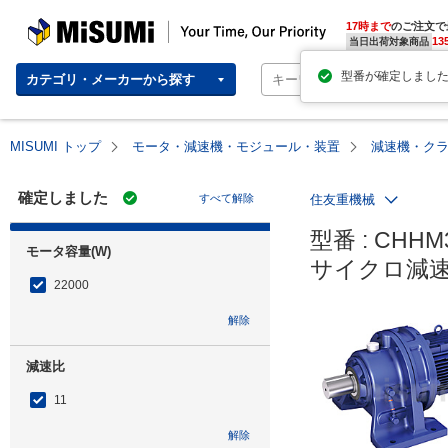
MISUMI | Your Time, Our Priority
17時まで
のご注文で
13
当日出荷対象商品
カテゴリ・メーカーから探す
MISUMI トップ
モータ・減速機・モジュール・装置
減速機・ク
確定しました
すべて解除
住友重機械
型番 : CHHM30
モータ容量(W)
サイクロ減速
22000
解除
減速比
11
解除