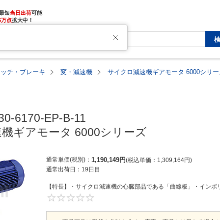
最短
当日出荷
5万点
拡大中！
ラッチ・ブレーキ
変・減速機
サイクロ減速機ギアモータ 6000シリー
-6170-EP-B-11

機ギアモータ 6000シリーズ
通常単価(税別)
1,190,149
円
税込単価
1,309,164
円
通常出荷日：
19日目
【特長】・サイクロ減速機の心臓部品である「曲線板」・インボリ
0