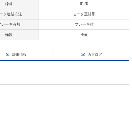
枠番
6170
ータ連結方法
モータ直結形
ブレーキ有無
ブレーキ付
極数
4極
詳細情報
カタログ