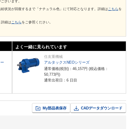
がございます。
供給状況が回復するまで「ナチュラル色」にて対応となります。詳細は
こちら
を
。詳細は
こちら
をご参照ください。
よく一緒に見られています
住友重機械
リー
アルタックスNEOシリーズ
通常価格(税別)：
46,157
円
(税込価格：
50,773
円
)
通常出荷日：6 日目
My部品表保存
CADデータダウンロード