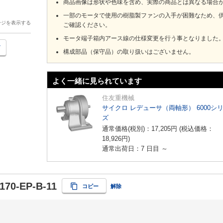
商品画像は形状や色味を含め、実際の商品とは異なる場合
一部のモータで使用の樹脂製ファンの入手が困難なため、
ージを表示する
ご確認ください。
モータ端子箱内アース線の仕様変更を行う事となりました
構成部品（保守品）の取り扱いはございません。
よく一緒に見られています
住友重機械
サイクロ レデューサ（両軸形） 6000シ
ズ
通常価格(税別)：
17,205
円
(税込価格：
18,926
円
)
通常出荷日：7 日目 ～
170-EP-B-11
コピー
解除