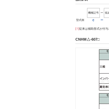
機種記号
ー
低
型式例
ー
Ｃ
[ ! ]
従来は補助形式が付与さ
CNHM△-607□