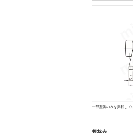
CHHM
CAD
2D
出荷日
すべて
19日以内
一部型番のみを掲載して
規格表