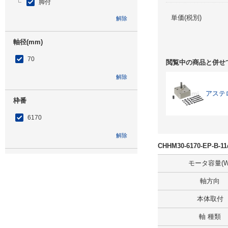
脚付
単価(税別)
解除
軸径(mm)
70
閲覧中の商品と併せ
解除
アステ
枠番
6170
解除
CHHM30-6170-EP-
低速軸方向
モータ容量(W
横形・低速軸方向水平
軸方向
解除
本体取付
軸 種類
補助形式