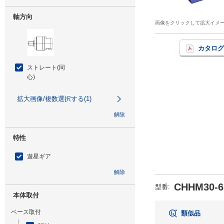
軸方向
画像をクリックして拡大イメ
カタログ
ストレート(同
心)
拡大画像/複数選択する(1)
解除
特性
遊星ギア
解除
CHHM30-6
型番
:
本体取付
ベース取付
類似品