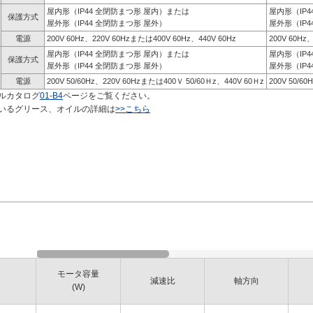
屋内形（IP44 全閉防まつ形 屋内）または
屋内形（IP
保護方式
屋外形（IP44 全閉防まつ形 屋外）
屋外形（IP4
電源
200V 60Hz、220V 60Hzまたは400V 60Hz、440V 60Hz
200V 60Hz
屋内形（IP44 全閉防まつ形 屋内）または
屋内形（IP
保護方式
屋外形（IP44 全閉防まつ形 屋外）
屋外形（IP4
電源
200V 50/60Hz、220V 60Hzまたは400Ｖ 50/60Ｈz、440V 60Ｈz
200V 50/6
ルカタログ
01-B4
ページをご覧ください。
いるグリース、オイルの詳細は
>>こちら
モータ容量
減速比
軸方向
(W)