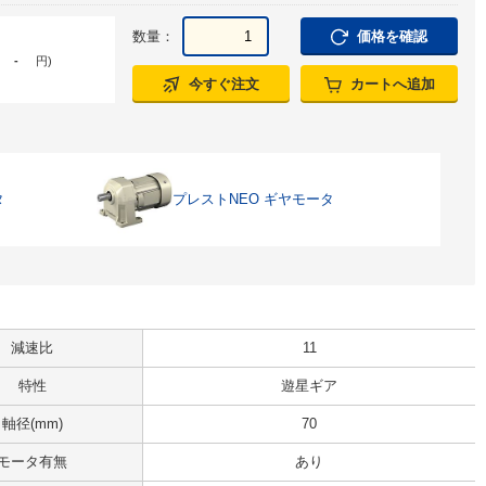
数量：
価格を確認
-
円
)
今すぐ注文
カートへ追加
タ
プレストNEO ギヤモータ
減速比
11
特性
遊星ギア
軸径(mm)
70
モータ有無
あり