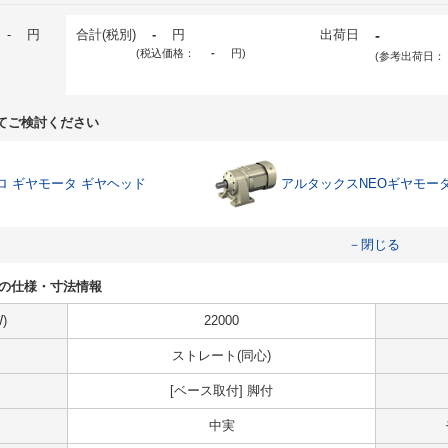
-
円
合計(税別)
-
円
出荷日
-
(税込価格：
-
円
)
(参考出荷日：
てご検討ください
ロ ギヤモータ ギヤヘッド
アルタックスNEOギヤモー
－閉じる
B-11の仕様・寸法情報
)
22000
ストレート(同心)
[ベース取付] 脚付
中実