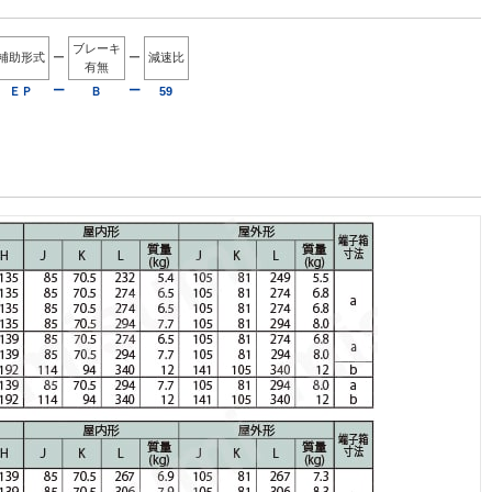
ブレーキ
補助形式
ー
ー
減速比
有無
ー
ー
ＥＰ
Ｂ
59