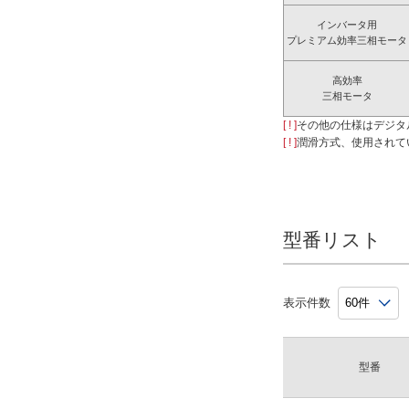
インバータ用
プレミアム効率三相モータ
高効率
三相モータ
[ ! ]
その他の仕様はデジタ
[ ! ]
潤滑方式、使用されて
型番リスト
表示件数
型番