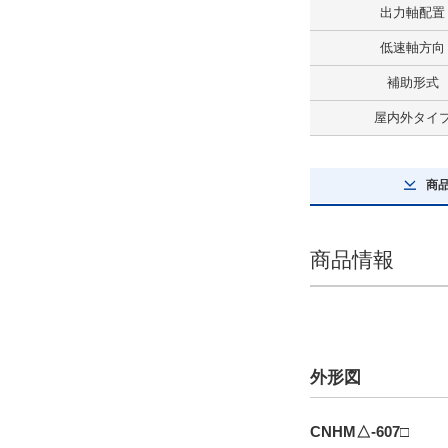
出力軸配置
プレミアム効率三相モータ付
低速軸方向
解除
補助形式
ブレーキ有無
屋内外タイ
ブレーキ付
解除
商
屋内外タイプ
屋内タイプ
商品情報
解除
極数
4極
外形図
解除
CNHM△-607□
タイプ