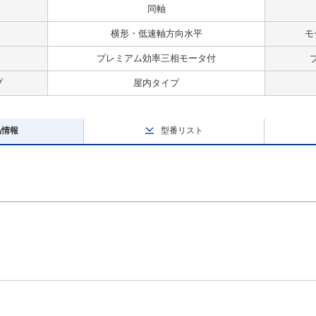
同軸
横形・低速軸方向水平
モ
プレミアム効率三相モータ付
プ
屋内タイプ
品情報
型番リスト