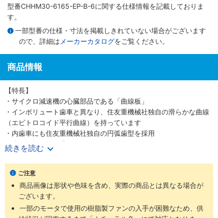
型番CHHM30-6165-EP-B-6に関する仕様情報を記載しておりま
す。
一部型番の仕様・寸法を掲載しきれていない場合がございます
ので、詳細は
メーカーカタログ
をご覧ください。
商品情報
【特長】
・サイクロ減速機の心臓部品である「曲線板」
・インボリュート歯車と異なり、住友重機械社独自の滑らかな曲線
（エピトロコイド平行曲線）を持っています
・内歯車にも住友重機械社独自の円弧歯型を採用
・歯の折損がない滑らかな転がり接触を可能にしました
続きを読む
・少ない減速段数で高い減速比を得ること、つまり高効率と高減速
比の両立を可能にしました
ご注意
・噛み合い率がインボリュートギヤの2～3倍高く、衝撃荷重が発生
商品画像は形状や色味を含め、実際の商品とは異なる場合が
しても多くの歯で分散して吸収する為、タフで長寿命な減速機です
ございます。
・減速機部の材質は耐摩耗・耐疲労性に富む高炭素高クロム軸受鋼
を使用しています
一部のモータで使用の樹脂製ファンの入手が困難なため、供