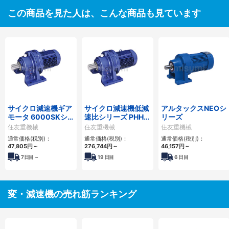
この商品を見た人は、こんな商品も見ています
サイクロ減速機ギア
サイクロ減速機低減
アルタックスNEOシ
モータ 6000SKシ
速比シリーズ PHHM
リーズ
リーズ
形
住友重機械
住友重機械
住友重機械
通常価格(税別)：
通常価格(税別)：
通常価格(税別)：
47,805
円
～
276,744
円
～
46,157
円
～
7
日目～
19
日目
6
日目
変・減速機の売れ筋ランキング