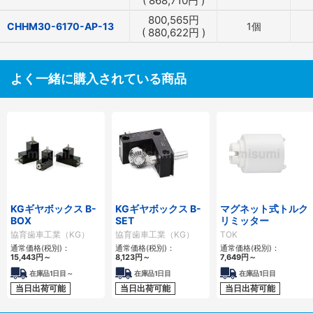
(
868,710
円
)
800,565
円
CHHM30-6170-AP-13
1個
(
880,622
円
)
よく一緒に購入されている商品
KGギヤボックス B-
KGギヤボックス B-
マグネット式トルク
BOX
SET
リミッター
協育歯車工業（KG）
協育歯車工業（KG）
TOK
通常価格(税別)：
通常価格(税別)：
通常価格(税別)：
15,443
円
～
8,123
円
～
7,649
円
～
在庫品1日目～
在庫品1日目
在庫品1日目
当日出荷可能
当日出荷可能
当日出荷可能