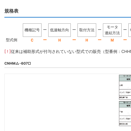
規格表
モータ
ー
ー
ー
ー
機種記号
低速軸方向
取付方法
連結方法
型式例
ー
ー
ー
ー
Ｃ
Ｈ
Ｈ
Ｍ
[ ! ]
従来は補助形式が付与されていない型式での販売（型番例：CHHM5-
CNHM△-607□