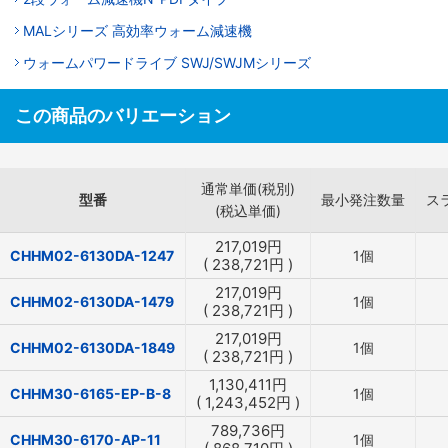
MALシリーズ 高効率ウォーム減速機
ウォームパワードライブ SWJ/SWJMシリーズ
この商品のバリエーション
通常単価(税別)
型番
最小発注数量
ス
(税込単価)
217,019
円
CHHM02-6130DA-1247
1個
(
238,721
円
)
217,019
円
CHHM02-6130DA-1479
1個
(
238,721
円
)
217,019
円
CHHM02-6130DA-1849
1個
(
238,721
円
)
1,130,411
円
CHHM30-6165-EP-B-8
1個
(
1,243,452
円
)
789,736
円
CHHM30-6170-AP-11
1個