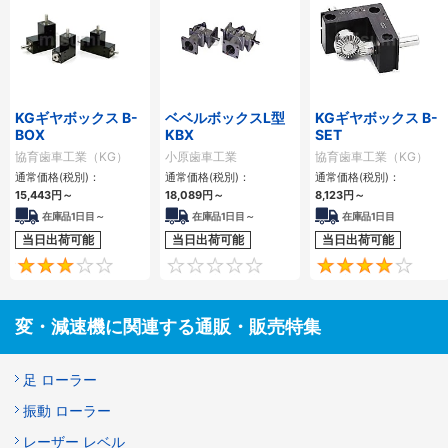
KGギヤボックス B-
ベベルボックスL型
KGギヤボックス B-
BOX
KBX
SET
協育歯車工業（KG）
小原歯車工業
協育歯車工業（KG）
通常価格(税別)：
通常価格(税別)：
通常価格(税別)：
15,443
円
～
18,089
円
～
8,123
円
～
在庫品1日目～
在庫品1日目～
在庫品1日目
当日出荷可能
当日出荷可能
当日出荷可能
3
0
変・減速機に関連する通販・販売特集
足 ローラー
振動 ローラー
レーザー レベル