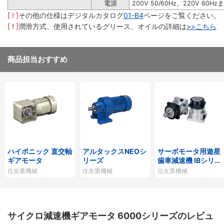
電源
200V 50/60Hz、220V 60Hz
[ ! ]
その他の仕様はデジタルカタログ
01-B4
ページをご覧ください。
[ ! ]
潤滑方式、使用されているグリース、オイルの詳細は
>>こちら
商品担当おすすめ
ハイポニック 直交軸
アルタックスNEOシ
サーボモータ用遊星
ギアモータ
リーズ
歯車減速機 IBシリー
ズP1タイプ
住友重機械
住友重機械
住友重機械
サイクロ減速機ギアモータ 6000シリーズのレビュ