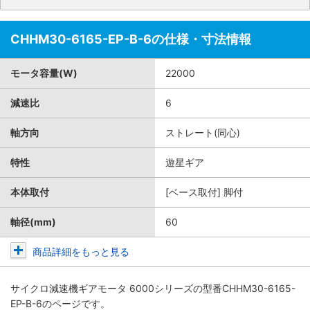
CHHM30-6165-EP-B-6の仕様・寸法情報
モータ容量(W)
22000
減速比
6
軸方向
ストレート(同心)
特性
遊星ギア
本体取付
[ベース取付] 脚付
軸径(mm)
60
商品詳細をもっと見る
サイクロ減速機ギアモータ 6000シリーズ
の型番CHHM30-6165-
EP-B-6のページです。