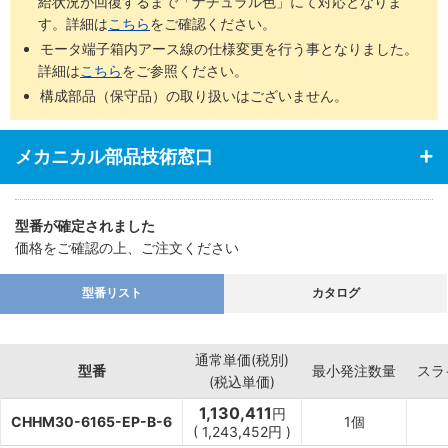
給状況が回復するまで「ナチュラル色」にて対応となりま
す。詳細は
こちら
をご確認ください。
モータ端子箱内アース線の仕様変更を行う事となりました。
詳細は
こちら
をご参照ください。
構成部品（保守品）の取り扱いはございません。
メカニカル部品技術窓口
型番が確定されました
価格をご確認の上、ご注文ください
型番リスト
カタログ
通常単価(税別)
型番
最小発注数量
スラ
(税込単価)
1,130,411
円
CHHM30-6165-EP-B-6
1個
(
1,243,452
円
)