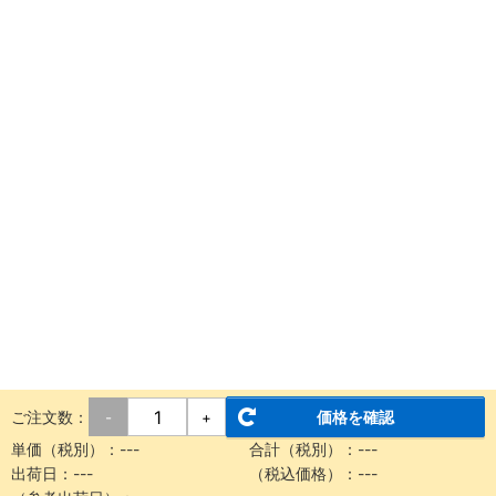
ご注文数：
価格を確認
-
+
単価（税別）：
---
合計（税別）：
---
出荷日：
---
（税込価格）：
---