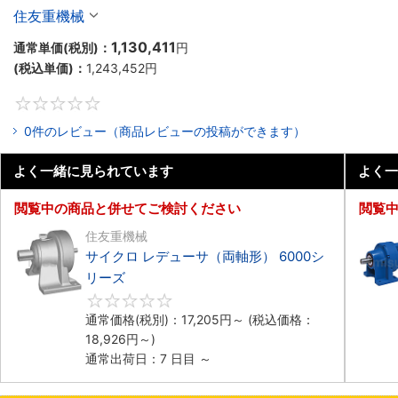
住友重機械
1,130,411
通常単価(税別)：
円
(税込単価)：
1,243,452
円
0
0件のレビュー（商品レビューの投稿ができます）
よく一緒に見られています
よく一
閲覧中の商品と併せてご検討ください
閲覧
住友重機械
サイクロ レデューサ（両軸形） 6000シ
リーズ
0
通常価格(税別)：
17,205
円
～
(税込価格：
18,926
円
～)
通常出荷日：7 日目 ～