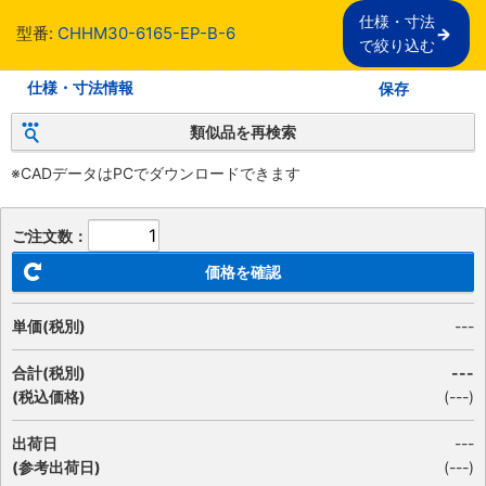
仕様・寸法

型番:
CHHM30-6165-EP-B-6
で絞り込む
仕様・寸法情報
保存
類似品を再検索
※CADデータはPCでダウンロードできます
ご注文数：
価格を確認
単価(税別)
---
合計(税別)
---
(税込価格)
(
---
)
出荷日
---
(参考出荷日)
(---)