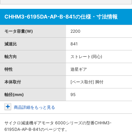
CHHM3-6195DA-AP-B-841の仕様・寸法情報
モータ容量(W)
2200
減速比
841
軸方向
ストレート(同心)
特性
遊星ギア
本体取付
[ベース取付] 脚付
軸径(mm)
95
商品詳細をもっと見る
サイクロ減速機ギアモータ 6000シリーズ
の型番CHHM3-
6195DA-AP-B-841のページです。