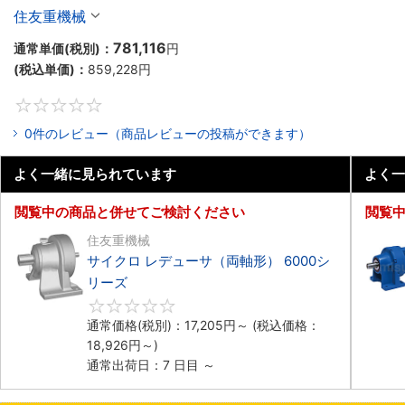
住友重機械
781,116
通常単価(税別)：
円
(税込単価)：
859,228
円
0
0件のレビュー（商品レビューの投稿ができます）
よく一緒に見られています
よく一
閲覧中の商品と併せてご検討ください
閲覧
住友重機械
サイクロ レデューサ（両軸形） 6000シ
リーズ
0
通常価格(税別)：
17,205
円
～
(税込価格：
18,926
円
～)
通常出荷日：7 日目 ～