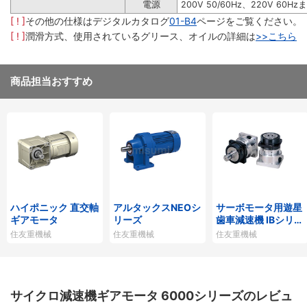
電源
200V 50/60Hz、220V 60Hz
[ ! ]
その他の仕様はデジタルカタログ
01-B4
ページをご覧ください。
[ ! ]
潤滑方式、使用されているグリース、オイルの詳細は
>>こちら
商品担当おすすめ
ハイポニック 直交軸
アルタックスNEOシ
サーボモータ用遊星
ギアモータ
リーズ
歯車減速機 IBシリー
ズP1タイプ
住友重機械
住友重機械
住友重機械
サイクロ減速機ギアモータ 6000シリーズのレビュ