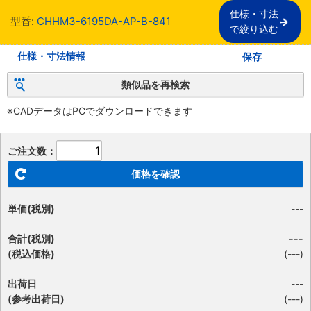
仕様・寸法

型番:
CHHM3-6195DA-AP-B-841
で絞り込む
仕様・寸法情報
保存
類似品を再検索
※CADデータはPCでダウンロードできます
ご注文数：
価格を確認
単価(税別)
---
合計(税別)
---
(税込価格)
(
---
)
出荷日
---
(参考出荷日)
(---)