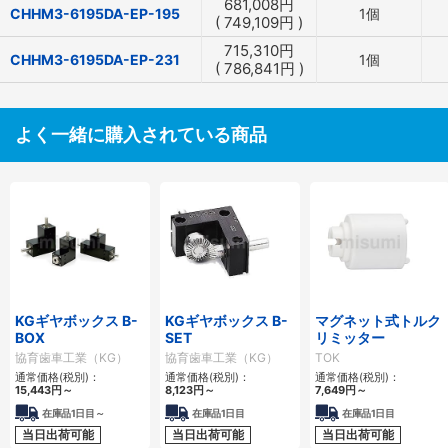
681,008
円
CHHM3-6195DA-EP-195
1個
(
749,109
円
)
715,310
円
CHHM3-6195DA-EP-231
1個
(
786,841
円
)
よく一緒に購入されている商品
KGギヤボックス B-
KGギヤボックス B-
マグネット式トルク
BOX
SET
リミッター
協育歯車工業（KG）
協育歯車工業（KG）
TOK
通常価格(税別)：
通常価格(税別)：
通常価格(税別)：
15,443
円
～
8,123
円
～
7,649
円
～
在庫品1日目～
在庫品1日目
在庫品1日目
当日出荷可能
当日出荷可能
当日出荷可能