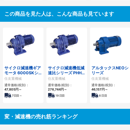
この商品を見た人は、こんな商品も見ています
サイクロ減速機ギア
サイクロ減速機低減
アルタックスNEOシ
モータ 6000SKシ
速比シリーズ PHHM
リーズ
リーズ
形
住友重機械
住友重機械
住友重機械
通常価格(税別)：
通常価格(税別)：
通常価格(税別)：
47,805
円
～
276,744
円
～
46,157
円
～
7
日目～
19
日目
6
日目
変・減速機の売れ筋ランキング