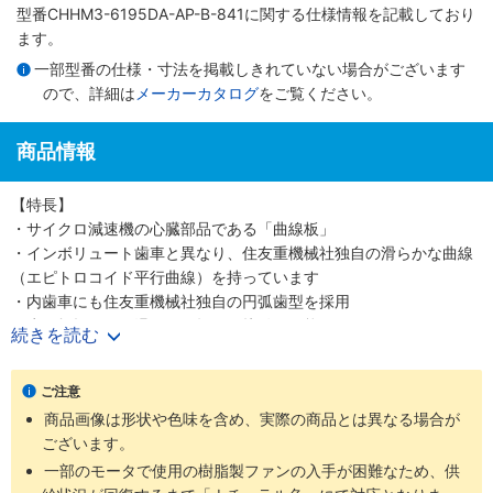
型番CHHM3-6195DA-AP-B-841に関する仕様情報を記載しており
ます。
一部型番の仕様・寸法を掲載しきれていない場合がございます
ので、詳細は
メーカーカタログ
をご覧ください。
商品情報
【特長】
・サイクロ減速機の心臓部品である「曲線板」
・インボリュート歯車と異なり、住友重機械社独自の滑らかな曲線
（エピトロコイド平行曲線）を持っています
・内歯車にも住友重機械社独自の円弧歯型を採用
・歯の折損がない滑らかな転がり接触を可能にしました
続きを読む
・少ない減速段数で高い減速比を得ること、つまり高効率と高減速
比の両立を可能にしました
ご注意
・噛み合い率がインボリュートギヤの2～3倍高く、衝撃荷重が発生
商品画像は形状や色味を含め、実際の商品とは異なる場合が
しても多くの歯で分散して吸収する為、タフで長寿命な減速機です
ございます。
・減速機部の材質は耐摩耗・耐疲労性に富む高炭素高クロム軸受鋼
を使用しています
一部のモータで使用の樹脂製ファンの入手が困難なため、供