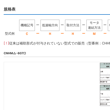
規格表
モータ
ー
ー
ー
ー
機種記号
低速軸方向
取付方法
連結方法
型式例
ー
ー
ー
ー
Ｃ
Ｈ
Ｈ
Ｍ
[ ! ]
従来は補助形式が付与されていない型式での販売（型番例：CHHM5-
CNHM△-607□