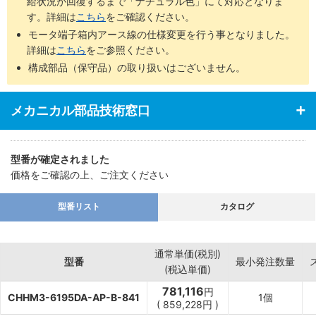
給状況が回復するまで「ナチュラル色」にて対応となりま
す。詳細は
こちら
をご確認ください。
モータ端子箱内アース線の仕様変更を行う事となりました。
詳細は
こちら
をご参照ください。
構成部品（保守品）の取り扱いはございません。
メカニカル部品技術窓口
型番が確定されました
価格をご確認の上、ご注文ください
型番リスト
カタログ
通常単価(税別)
型番
最小発注数量
(税込単価)
781,116
円
CHHM3-6195DA-AP-B-841
1個
(
859,228
円
)