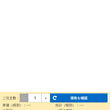
ご注文数：
価格を確認
-
+
単価（税別）：
---
合計（税別）：
---