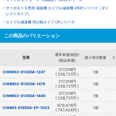
サーボモータ専用 減速機 エイブル減速機 VRXFシリーズ（ダイ
レクトタイプ）
エイブル減速機 同心軸タイプ CRシリーズ
この商品のバリエーション
通常単価(税別)
型番
最小発注数量
ス
(税込単価)
217,019
円
CHHM02-6130DA-1247
1個
(
238,721
円
)
217,019
円
CHHM02-6130DA-1479
1個
(
238,721
円
)
217,019
円
CHHM02-6130DA-1849
1個
(
238,721
円
)
679,476
円
CHHM3-6195DA-EP-1003
1個
(
747,424
円
)