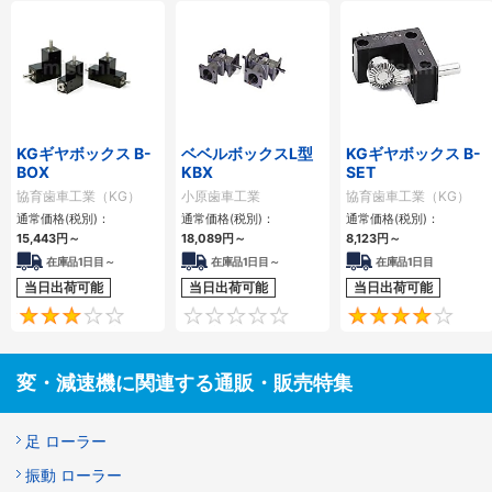
KGギヤボックス B-
ベベルボックスL型
KGギヤボックス B-
BOX
KBX
SET
協育歯車工業（KG）
小原歯車工業
協育歯車工業（KG）
通常価格(税別)：
通常価格(税別)：
通常価格(税別)：
15,443
円
～
18,089
円
～
8,123
円
～
在庫品1日目～
在庫品1日目～
在庫品1日目
当日出荷可能
当日出荷可能
当日出荷可能
3
0
変・減速機に関連する通販・販売特集
足 ローラー
振動 ローラー