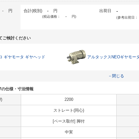
-
円
合計(税別)
-
円
出荷日
-
(税込価格：
-
円
)
(参考出荷日：
てご検討ください
ロ ギヤモータ ギヤヘッド
アルタックスNEOギヤモー
－閉じる
-377の仕様・寸法情報
)
2200
ストレート(同心)
[ベース取付] 脚付
中実