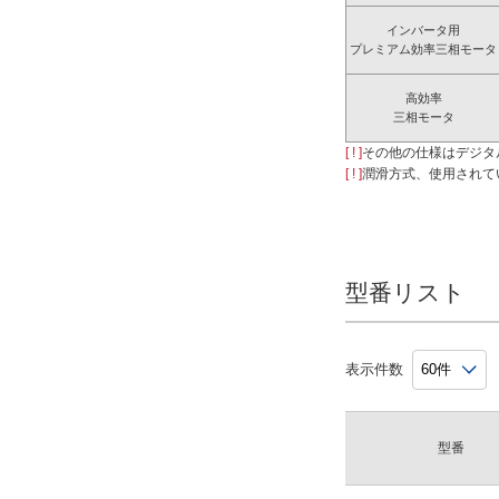
インバータ用
プレミアム効率三相モータ
高効率
三相モータ
[ ! ]
その他の仕様はデジタ
[ ! ]
潤滑方式、使用されて
型番リスト
表示件数
型番