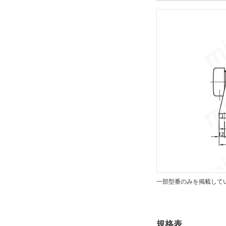
タイプ
CHHM
CAD
2D
出荷日
すべて
19日以内
一部型番のみを掲載して
規格表