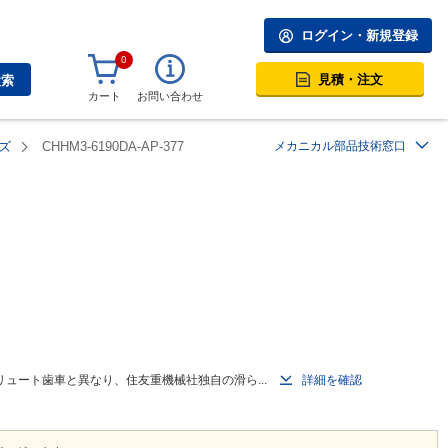
ログイン・新規登録
0
見積・注文
検索
カート
お問い合わせ
ズ
CHHM3-6190DA-AP-377
メカニカル部品技術窓口
ュート歯車と異なり、住友重機械社独自の滑ら...
詳細を確認