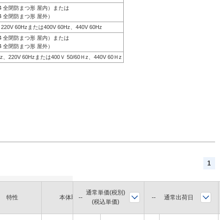
44 全閉防まつ形 屋内）または
4 全閉防まつ形 屋外）
、220V 60Hzまたは400V 60Hz、440V 60Hz
44 全閉防まつ形 屋内）または
4 全閉防まつ形 屋外）
0Hz、220V 60Hzまたは400Ｖ 50/60Ｈz、440V 60Ｈz
1
通常単価(税別)
軸径
通常出荷日
特性
本体取付
枠番
(税込単価)
(mm)