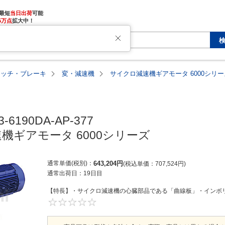
最短
当日出荷
5万点
拡大中！
ラッチ・ブレーキ
変・減速機
サイクロ減速機ギアモータ 6000シリー
-6190DA-AP-377

機ギアモータ 6000シリーズ
通常単価(税別)
643,204
円
税込単価
707,524
円
通常出荷日：
19日目
【特長】・サイクロ減速機の心臓部品である「曲線板」・インボリ
0