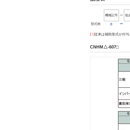
機種記号
ー
低
型式例
ー
Ｃ
[ ! ]
従来は補助形式が付与さ
CNHM△-607□