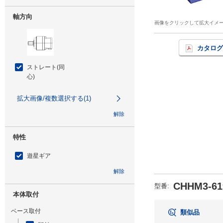
軸方向
画像をクリックして拡大イメ
カタログ
ストレート(同
心)
拡大画像/複数選択する(1)
解除
特性
遊星ギア
解除
CHHM3-61
型番
:
本体取付
ベース取付
類似品