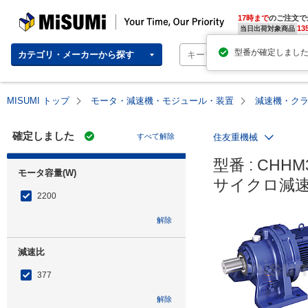
MISUMI | Your Time, Our Priority
17時まで
のご注文で
13
当日出荷対象商品
カテゴリ・メーカーから探す
MISUMI トップ
モータ・減速機・モジュール・装置
減速機・ク
確定しました
すべて解除
住友重機械
型番 : CHHM3
モータ容量(W)
サイクロ減速
2200
解除
減速比
377
解除