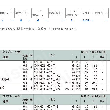
モータ
モータ
速軸方向
ー
取付方法
ー
ー
特殊仕様
ー
ー
枠順
ー
軸種類
ー
連結方法
容量記号
ー
ー
ー
ー
ー
ー
ー
Ｈ
Ｈ
Ｍ
5
6105
れていない型式での販売（型番例：CHHM5-6165-B-59）