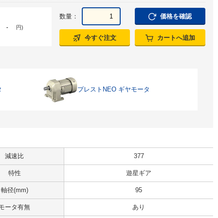
数量：
価格を確認
-
円
)
今すぐ注文
カートへ追加
タ
プレストNEO ギヤモータ
減速比
377
特性
遊星ギア
軸径(mm)
95
モータ有無
あり