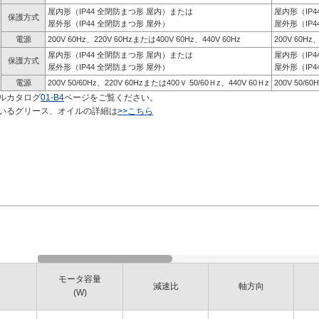
屋内形（IP44 全閉防まつ形 屋内）または
屋内形（IP
保護方式
屋外形（IP44 全閉防まつ形 屋外）
屋外形（IP4
電源
200V 60Hz、220V 60Hzまたは400V 60Hz、440V 60Hz
200V 60Hz
屋内形（IP44 全閉防まつ形 屋内）または
屋内形（IP
保護方式
屋外形（IP44 全閉防まつ形 屋外）
屋外形（IP4
電源
200V 50/60Hz、220V 60Hzまたは400Ｖ 50/60Ｈz、440V 60Ｈz
200V 50/6
ルカタログ
01-B4
ページをご覧ください。
いるグリース、オイルの詳細は
>>こちら
モータ容量
減速比
軸方向
(W)