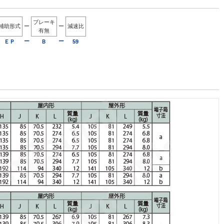
ブレーキ
補助形式
ー
ー
減速比
有無
ー
ー
ＥＰ
Ｂ
59