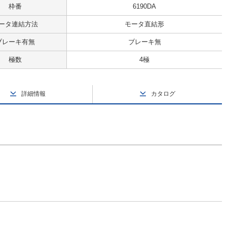
枠番
6190DA
ータ連結方法
モータ直結形
ブレーキ有無
ブレーキ無
極数
4極
詳細情報
カタログ