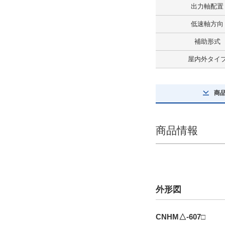
出力軸配置
インバータ用プレミアム効率三相モ
ータ付
低速軸方向
解除
補助形式
ブレーキ有無
屋内外タイ
ブレーキ無
解除
商
屋内外タイプ
商品情報
屋内タイプ
解除
極数
外形図
4極
解除
CNHM△-607□