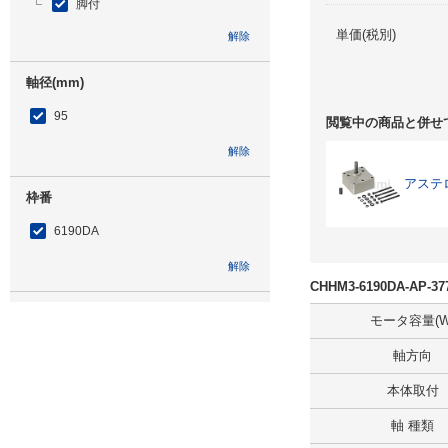
脚付
単価(税別)
解除
軸径(mm)
95
閲覧中の商品と併せ
解除
アステ
枠番
6190DA
解除
CHHM3-6190DA-AP
低速軸方向
モータ容量(W
横形・低速軸方向水平
軸方向
解除
本体取付
軸 種類
補助形式