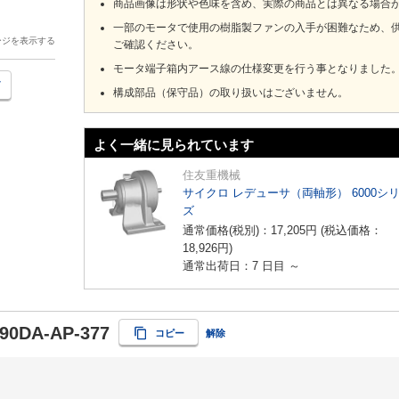
商品画像は形状や色味を含め、実際の商品とは異なる場合
一部のモータで使用の樹脂製ファンの入手が困難なため、
ージを表示する
ご確認ください。
モータ端子箱内アース線の仕様変更を行う事となりました
構成部品（保守品）の取り扱いはございません。
よく一緒に見られています
住友重機械
サイクロ レデューサ（両軸形） 6000シ
ズ
通常価格(税別)：
17,205
円
(税込価格：
18,926
円
)
通常出荷日：7 日目 ～
90DA-AP-377
コピー
解除