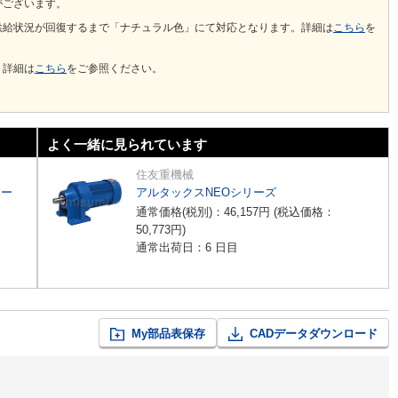
がございます。
供給状況が回復するまで「ナチュラル色」にて対応となります。詳細は
こちら
を
。詳細は
こちら
をご参照ください。
よく一緒に見られています
住友重機械
リー
アルタックスNEOシリーズ
通常価格(税別)：
46,157
円
(税込価格：
50,773
円
)
通常出荷日：6 日目
My部品表保存
CADデータダウンロード