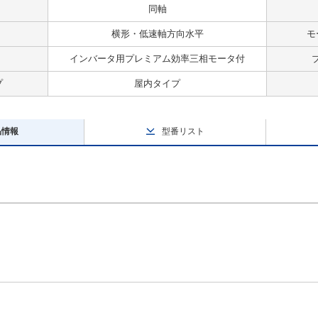
同軸
横形・低速軸方向水平
モ
インバータ用プレミアム効率三相モータ付
プ
屋内タイプ
品情報
型番リスト