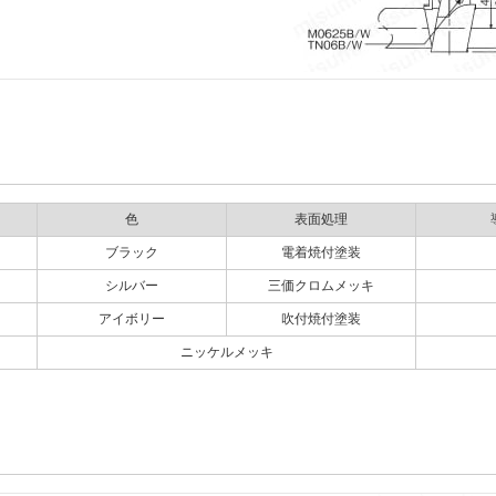
色
表面処理
ブラック
電着焼付塗装
シルバー
三価クロムメッキ
アイボリー
吹付焼付塗装
ニッケルメッキ