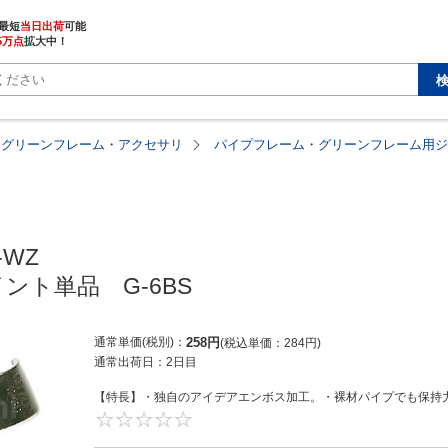
最短
当日出荷
5万点
拡大中！
・グリーンフレーム・アクセサリ
パイプフレーム・グリーンフレーム用ジ
-WZ

ント単品　G-6BS
通常単価(税別)
258
円
税込単価
284
円
通常出荷日：
2日目
【特長】・独自のアイデアエンボス加工。・裸材パイプでも保持力
0