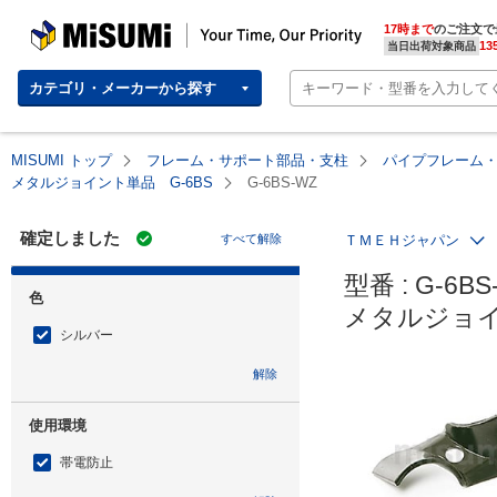
MISUMI | Your Time, Our Priority
17時まで
のご注文で
13
当日出荷対象商品
カテゴリ・メーカーから探す
MISUMI トップ
フレーム・サポート部品・支柱
パイプフレーム
メタルジョイント単品 G-6BS
G-6BS-WZ
確定しました
すべて解除
ＴＭＥＨジャパン
型番 : G-6BS
色
メタルジョイ
シルバー
解除
使用環境
帯電防止