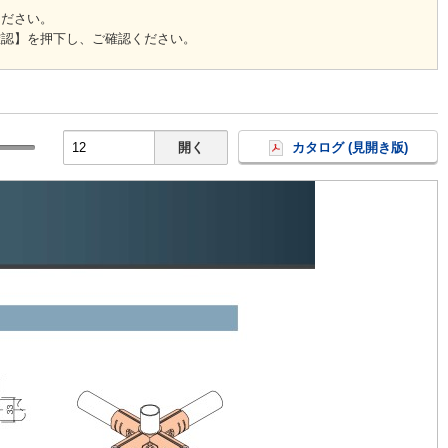
ください。
確認】を押下し、ご確認ください。
開く
カタログ (見開き版)