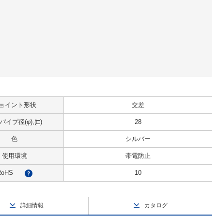
ョイント形状
交差
イプ径(φ),(□)
28
色
シルバー
使用環境
帯電防止
RoHS
10
?
詳細情報
カタログ