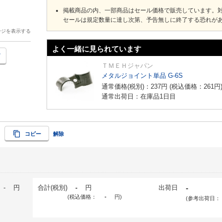
掲載商品の内、一部商品はセール価格で販売しています。
セールは規定数量に達し次第、予告無しに終了する恐れが
ージを表示する
よく一緒に見られています
ＴＭＥＨジャパン
メタルジョイント単品 G-6S
通常価格(税別)：
237
円
(税込価格：
261
円
通常出荷日：在庫品1日目
コピー
解除
-
円
合計(税別)
-
円
出荷日
-
(税込価格：
-
円
)
(参考出荷日：