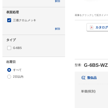
解除
表面処理
画像をクリックして拡大イメ
三価クロムメッキ
カタログ
解除
タイプ
G-6BS
出荷日
G-6BS-WZ
型番
:
すべて
2日以内
類似品
単価(税別)