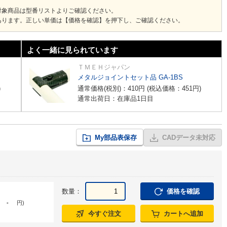
対象商品は型番リストよりご確認ください。
あります。正しい単価は【価格を確認】を押下し、ご確認ください。
よく一緒に見られています
ＴＭＥＨジャパン
メタルジョイントセット品 GA-1BS
)
通常価格(税別)：
410
円
(税込価格：
451
円
)
通常出荷日：在庫品1日目
My部品表保存
CADデータ未対応
数量：
価格を確認
-
円
)
今すぐ注文
カートへ追加