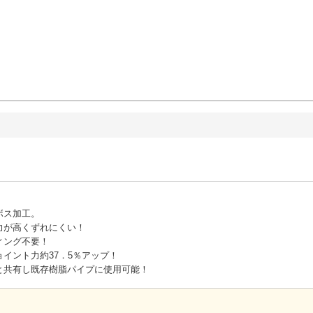
ボス加工。
力が高くずれにくい！
ィング不要！
イント力約37．5％アップ！
と共有し既存樹脂パイプに使用可能！