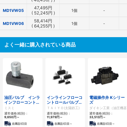
47,495
円
MD1VW05
1個
-
(
52,245
円
)
58,414
円
MD1VW06
1個
-
(
64,255
円
)
よく一緒に購入されている商品
油圧バルブ インラ
インラインフローコ
電磁操作弁 Kシリー
インフローコントロ
ントロールバルブ
ズ
ールバルブ
8Fシリーズ
ミスミ
ＴＡＩＹＯ(太陽鉄工)
ダイキン工業（油圧機器
通常価格(税別)：
通常価格(税別)：
通常価格(税別)：
9,650
円
～
11,979
円
～
33,513
円
～
在庫品1日目
在庫品1日目～
在庫品1日目～