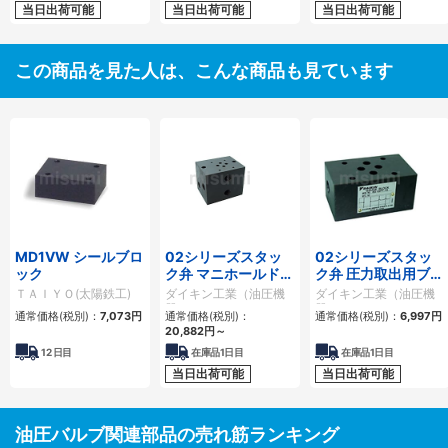
当日出荷可能
当日出荷可能
当日出荷可能
この商品を見た人は、こんな商品も見ています
MD1VW シールブロ
02シリーズスタッ
02シリーズスタッ
ック
ク弁 マニホールドブ
ク弁 圧力取出用ブロ
ロック
ック
ＴＡＩＹＯ(太陽鉄工)
ダイキン工業（油圧機
ダイキン工業（油圧機
器）
器）
通常価格(税別)：
7,073
円
通常価格(税別)：
通常価格(税別)：
6,997
円
20,882
円
～
12
日目
在庫品1日目
在庫品1日目
当日出荷可能
当日出荷可能
油圧バルブ関連部品の売れ筋ランキング