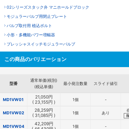
02シリーズスタック弁 マニホールドブロック
モジュラーバルブ用閉止プレート
バルブ取付用 植込ボルト
小形・多機能パワー増幅器
プレッシャスイッチモジュラーバルブ
この商品のバリエーション
通常単価(税別)
型番
最小発注数量
スライド値引
(税込単価)
21,050
円
MD1VW01
1個
-
(
23,155
円
)
28,259
円
MD1VW02
1個
あり
(
31,085
円
)
42,209
円
MD1VW04
1個
-
(
46,430
円
)