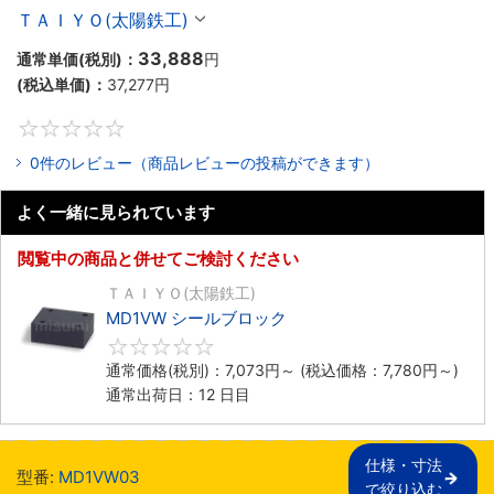
ＴＡＩＹＯ(太陽鉄工)
33,888
通常単価(税別)：
円
(税込単価)：
37,277
円
0
0件のレビュー（商品レビューの投稿ができます）
よく一緒に見られています
閲覧中の商品と併せてご検討ください
ＴＡＩＹＯ(太陽鉄工)
MD1VW シールブロック
0
通常価格(税別)：
7,073
円
～
(税込価格：
7,780
円
～)
通常出荷日：12 日目
仕様・寸法

型番:
MD1VW03
で絞り込む