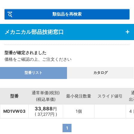
類似品を再検索
メカニカル部品技術窓口
型番が確定されました
価格をご確認の上、ご注文ください
型番リスト
カタログ
通常単価(税別)
型番
最小発注数量
スライド値引
(税込単価)
出
33,888
円
MD1VW03
1個
4
(
37,277
円
)
1