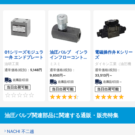
01シリーズモジュラ
油圧バルブ インラ
電磁操作弁 Kシリー
ー弁 エンドプレート
インフローコントロ
ズ
ールバルブ
油研工業
ミスミ
ダイキン工業（油圧機
器）
通常価格(税別)：
5,148
円
通常価格(税別)：
通常価格(税別)：
9,650
円
～
33,513
円
～
在庫品1日目
在庫品1日目
在庫品1日目～
当日出荷可能
当日出荷可能
当日出荷可能
0
4.5
油圧バルブ関連部品に関連する通販・販売特集
NACHI 不二越