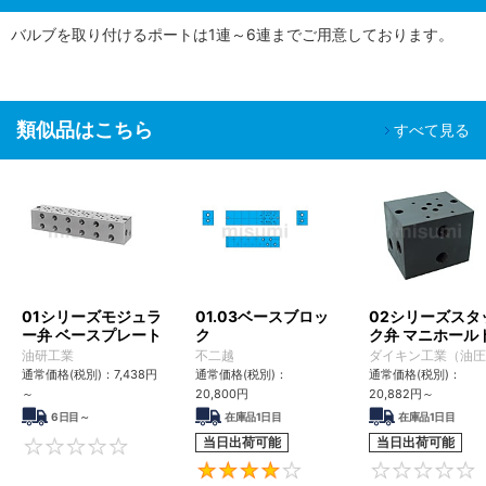
バルブを取り付けるポートは1連～6連までご用意しております。
類似品はこちら
すべて見る
01シリーズモジュラ
01.03ベースブロッ
02シリーズスタ
ー弁 ベースプレート
ク
ク弁 マニホール
ロック
油研工業
不二越
ダイキン工業（油圧
通常価格(税別)：
7,438
円
通常価格(税別)：
通常価格(税別)：
～
20,800
円
20,882
円
～
6日目～
在庫品1日目
在庫品1日目
当日出荷可能
当日出荷可能
0
4