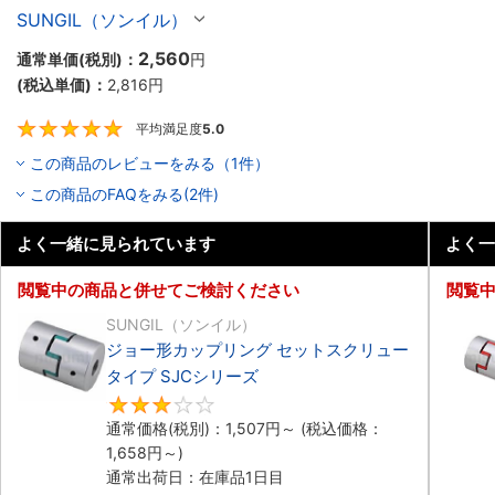
SJCA・SJCB
SUNGIL（ソンイル）
2,560
通常単価(税別)：
円
(税込単価)：
2,816
円
平均満足度
5.0
5
この商品のレビューをみる（1件）
この商品のFAQをみる(2件)
よく一緒に見られています
よく一
閲覧中の商品と併せてご検討ください
閲覧
SUNGIL（ソンイル）
ジョー形カップリング セットスクリュー
タイプ SJCシリーズ
3
通常価格(税別)：
1,507
円
～
(税込価格：
1,658
円
～)
通常出荷日：在庫品1日目