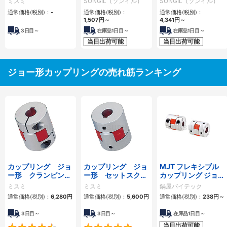
ミスミ
SUNGIL（ソンイル）
SUNGIL（ソンイル）
通常価格(税別)：
-
通常価格(税別)：
通常価格(税別)：
1,507
円
～
4,341
円
～
3
日目～
在庫品1日目～
在庫品1日目～
当日出荷可能
当日出荷可能
ジョー形カップリングの売れ筋ランキング
カップリング ジョ
カップリング ジョ
MJT フレキシブル
ー形 クランピング
ー形 セットスクリ
カップリング ジョー
タイプ
ュータイプ
タイプ
ミスミ
ミスミ
鍋屋バイテック
通常価格(税別)：
6,280
円
通常価格(税別)：
5,600
円
通常価格(税別)：
238
円
～
3日目～
3日目～
在庫品1日目～
当日出荷可能