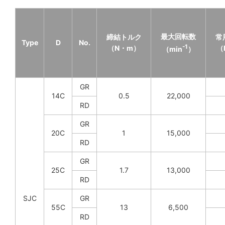
最大回転数
締結トルク
常
Type
D
No.
-1
（N・m）
（
（min
）
GR
14C
0.5
22,000
RD
GR
20C
1
15,000
RD
GR
25C
1.7
13,000
RD
SJC
GR
55C
13
6,500
RD