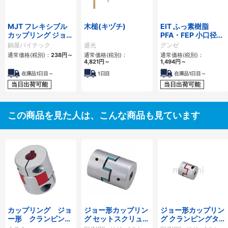
MJT フレキシブル
木槌(キヅチ)
EIT ふっ素樹脂
カップリング ジョー
PFA・FEP 小口径熱
タイプ
収縮チューブ
鍋屋バイテック
盛光
グンゼ
通常価格(税別)：
238
円
～
通常価格(税別)：
通常価格(税別)：
4,821
円
～
1,494
円
～
在庫品1日目～
1日目
在庫品1日目～
当日出荷可能
当日出荷可能
この商品を見た人は、こんな商品も見ています
カップリング ジョ
ジョー形カップリン
ジョー形カップリン
ー形 クランピング
グ セットスクリュー
グ クランピングタイ
タイプ
タイプ SJCシリーズ
プ SJCM