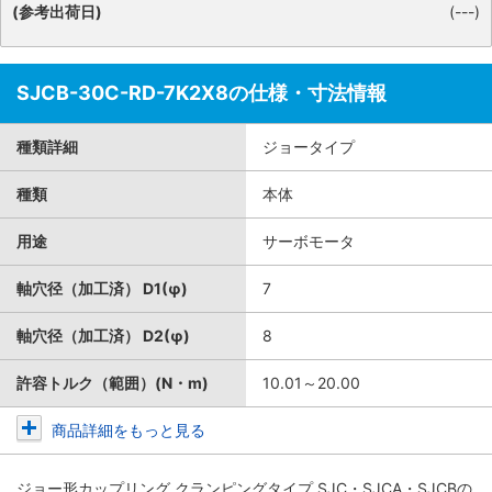
(参考出荷日)
(---)
SJCB-30C-RD-7K2X8の仕様・寸法情報
種類詳細
ジョータイプ
種類
本体
用途
サーボモータ
軸穴径（加工済） D1(φ)
7
軸穴径（加工済） D2(φ)
8
許容トルク（範囲）(N・m)
10.01～20.00
商品詳細をもっと見る
ジョー形カップリング クランピングタイプ SJC・SJCA・SJCB
の