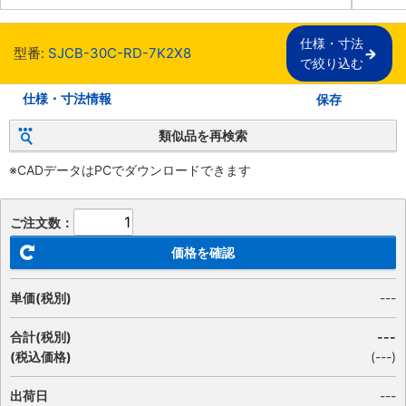
仕様・寸法

型番:
SJCB-30C-RD-7K2X8
で絞り込む
仕様・寸法情報
保存
類似品を再検索
※CADデータはPCでダウンロードできます
ご注文数：
価格を確認
単価(税別)
---
合計(税別)
---
(税込価格)
(
---
)
出荷日
---