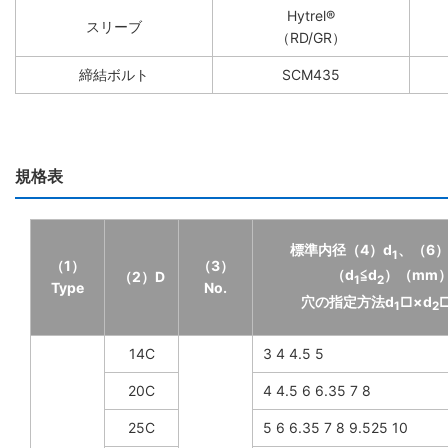
Hytrel®
スリーブ
（RD/GR）
締結ボルト
SCM435
規格表
標準内径（4）d
、（6）
1
（1）
（3）
（d
≦d
）（mm
（2）D
1
2
Type
No.
穴の指定方法d
□×d
1
2
14C
3 4 4.5 5
20C
4 4.5 6 6.35 7 8
25C
5 6 6.35 7 8 9.525 10