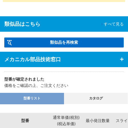
械）、医療機器に利用可能。
類似品はこちら
すべて見る
類似品を再検索
メカニカル部品技術窓口
型番が確定されました
価格をご確認の上、ご注文ください
型番リスト
カタログ
通常単価(税別)
型番
最小発注数量
スライ
(税込単価)