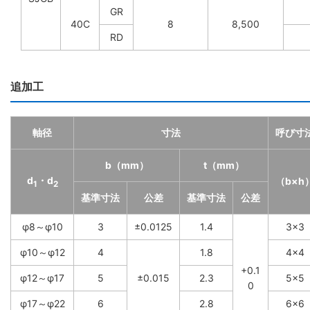
GR
40C
8
8,500
RD
追加工
軸径
寸法
呼び寸
b（mm）
t（mm）
d
・d
（b×h
1
2
基準寸法
公差
基準寸法
公差
φ8～φ10
3
±0.0125
1.4
3×3
φ10～φ12
4
1.8
4×4
+0.1
φ12～φ17
5
±0.015
2.3
5×5
0
φ17～φ22
6
2.8
6×6