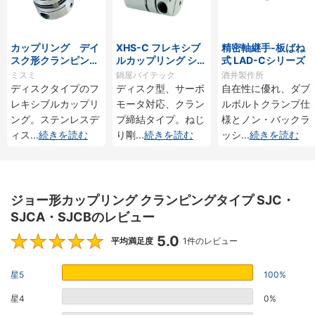
カップリング デイ
XHS-C フレキシブ
精密軸継手-板ばね
スク形クランピング
ルカップリング シン
式 LAD-Cシリーズ
タイプ／サーボモー
グルディスクタイプ
ミスミ
鍋屋バイテック
酒井製作所
タ対応
ディスクタイプのフ
ディスク型、サーボ
自在性に優れ、ダブ
レキシブルカップリ
モータ対応、クラン
ルボルトクランプ仕
ング。ステンレスデ
プ締結タイプ。ねじ
様とノン・バックラ
ィス
...
続きを読む
り剛
...
続きを読む
ッシ
...
続きを読む
ジョー形カップリング クランピングタイプ SJC・
SJCA・SJCBのレビュー
5.0
5
平均満足度
1件のレビュー
星5
100%
星4
0%