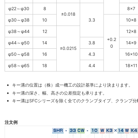
φ22～φ30
8
8×7
±0.018
φ30～φ38
10
3.3
10×8
φ38～φ44
12
12×8
+0.2
φ44～φ50
14
3.8
14×9
0
±0.0215
φ50～φ58
16
4.3
16×10
φ58～φ65
18
4.4
18×11
キー溝の位置は（株）成一機工の設計基準により決まります。
キー溝の深さ、幅、高さの公差指定も承ります。
キー溝はSFCシリーズを除く全てのクランプタイプ、クランプ
注文例