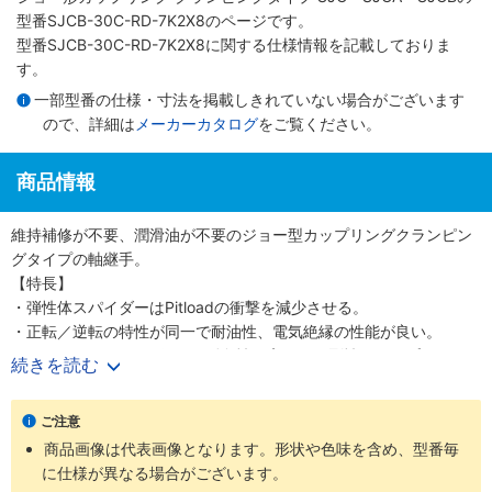
型番SJCB-30C-RD-7K2X8のページです。
型番SJCB-30C-RD-7K2X8に関する仕様情報を記載しておりま
す。
一部型番の仕様・寸法を掲載しきれていない場合がございます
ので、詳細は
メーカーカタログ
をご覧ください。
商品情報
維持補修が不要、潤滑油が不要のジョー型カップリングクランピン
グタイプの軸継手。
【特長】
・弾性体スパイダーはPitloadの衝撃を減少させる。
・正転／逆転の特性が同一で耐油性、電気絶縁の性能が良い。
・バックラッシュ0で優れた耐久性と高ねじり剛性のカップリン
続きを読む
グ。
【用途】
ご注意
・伝動機器、位置制御・ポジショニングテーブル、ロボットシステ
商品画像は代表画像となります。形状や色味を含め、型番毎
ム、サーボモーター、減速機に最適。
に仕様が異なる場合がございます。
・ボーリング及び研磨機の直列駆動、マシニングセンター（工作機