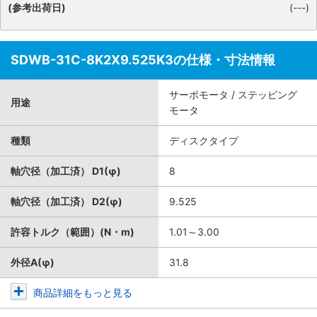
(参考出荷日)
(---)
SDWB-31C-8K2X9.525K3の仕様・寸法情報
サーボモータ / ステッピング
用途
モータ
種類
ディスクタイプ
軸穴径（加工済） D1(φ)
8
軸穴径（加工済） D2(φ)
9.525
許容トルク（範囲）(N・m)
1.01～3.00
外径A(φ)
31.8
商品詳細をもっと見る