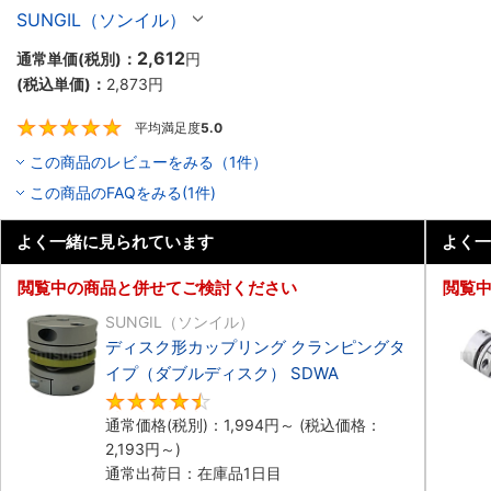
（ダブルディスク）
SUNGIL（ソンイル）
2,612
通常単価(税別)：
円
(税込単価)：
2,873
円
平均満足度
5.0
5
この商品のレビューをみる（1件）
この商品のFAQをみる(1件)
よく一緒に見られています
よく一
閲覧中の商品と併せてご検討ください
閲覧
SUNGIL（ソンイル）
ディスク形カップリング クランピングタ
イプ（ダブルディスク） SDWA
4.5
通常価格(税別)：
1,994
円
～
(税込価格：
2,193
円
～)
通常出荷日：在庫品1日目