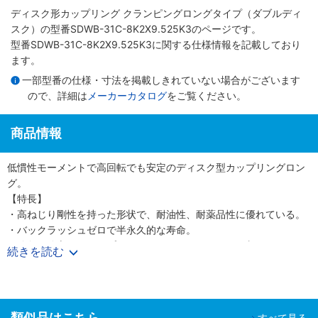
ディスク形カップリング クランピングロングタイプ（ダブルディ
スク）
の型番SDWB-31C-8K2X9.525K3のページです。
型番SDWB-31C-8K2X9.525K3に関する仕様情報を記載しており
ます。
一部型番の仕様・寸法を掲載しきれていない場合がございます
ので、詳細は
メーカーカタログ
をご覧ください。
商品情報
低慣性モーメントで高回転でも安定のディスク型カップリングロン
グ。
【特長】
・高ねじり剛性を持った形状で、耐油性、耐薬品性に優れている。
・バックラッシュゼロで半永久的な寿命。
・偏角、偏心、エンドプレイのミスアライメントを吸収。
続きを読む
・正転／逆転の特性が同一で、補修が不要。
【用途】
・サーボモーター、ステッピングモーター、精密モータに利用可
能。
類似品はこちら
すべて見る