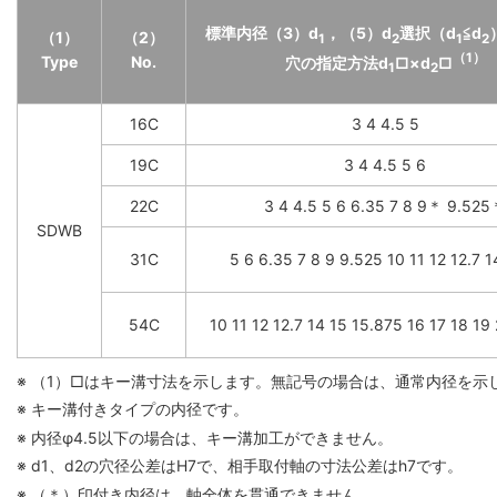
標準内径（3）d
，（5）d
選択（d
≦d
（1）
（2）
1
2
1
2
（1）
Type
No.
穴の指定方法d
□×d
□
1
2
16C
3 4 4.5 5
19C
3 4 4.5 5 6
22C
3 4 4.5 5 6 6.35 7 8 9＊ 9.52
SDWB
31C
5 6 6.35 7 8 9 9.525 10 11 12 12.7 
54C
10 11 12 12.7 14 15 15.875 16 17 18 19
※ （1）□はキー溝寸法を示します。無記号の場合は、通常内径を示
※ キー溝付きタイプの内径です。
※ 内径φ4.5以下の場合は、キー溝加工ができません。
※ d1、d2の穴径公差はH7で、相手取付軸の寸法公差はh7です。
※ （＊）印付き内径は、軸全体を貫通できません。