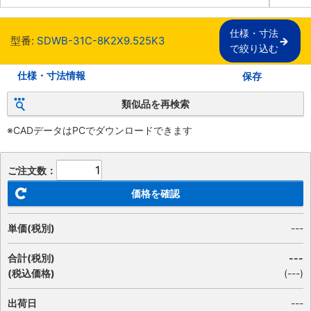
仕様・寸法

型番:
SDWB-31C-8K2X9.525K3
で絞り込む
仕様・寸法情報
保存
類似品を再検索
※CADデータはPCでダウンロードできます
ご注文数：
価格を確認
単価(税別)
---
合計(税別)
---
(税込価格)
(
---
)
出荷日
---