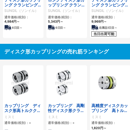
ング クランピングタ
ップリング クランピ
ング クランピングタ
イプ（ダブルディス
ングタイプ（ダブル
イプ（ダブルディス
SUNGIL（ソンイル）
SUNGIL（ソンイル）
SUNGIL（ソンイル）
ク）SDAA
ディスク）
ク） SDW
通常価格(税別)：
通常価格(税別)：
通常価格(税別)：
4,984
円
～
5,343
円
～
9,969
円
～
6
日目～
6
日目～
在庫品1日目～
当日出荷可能
ディスク形カップリングの売れ筋ランキング
カップリング ディ
カップリング 高剛
高精度ディスクカッ
スク形高トルククラ
性ディスク形クラン
プリング 高トル
ンピングタイプ／サ
ピングタイプ／サー
ク・クランピングタ
ミスミ
ミスミ
ミスミ
ーボモータ対応
ボモータ用
イプ
-
-
通常価格(税別)：
通常価格(税別)：
通常価格(税別)：
1,820
円
～