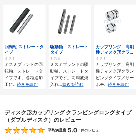
回転軸 ストレートタ
駆動軸 ストレート
カップリング 高剛
イプ
タイプ
性ディスク形クラン
ピングタイプ／サー
ミスミ
ミスミ
ミスミ
ボモータ用
ミスミブランドの回
ミスミブランドの駆
カップリング、高剛
転軸、ストレートタ
動軸、ストレートタ
性ディスク形クラン
イプです。各種追加
イプです。高周波焼
ピングタイプ／サー
工に
...
続きを読む
入れ
...
続きを読む
ボモ
...
続きを読む
ディスク形カップリング クランピングロングタイプ
（ダブルディスク）のレビュー
5.0
5
平均満足度
1件のレビュー