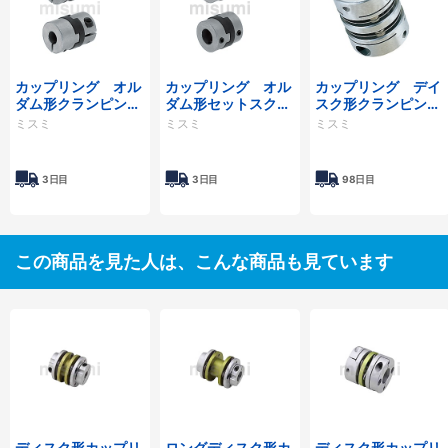
カップリング オル
カップリング オル
カップリング デイ
ダム形クランピング
ダム形セットスクリ
スク形クランピング
タイプ
ュータイプ
タイプ／サーボモー
ミスミ
ミスミ
ミスミ
タ対応
3日目
3日目
98日目
この商品を見た人は、こんな商品も見ています
ディスク形カップリ
ロングディスク形カ
ディスク形カップリ