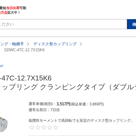
最短
当日出荷
5万点
拡大中！
リング・軸継手
ディスク形カップリング
SDWC-47C-12.7X15K6
47C-12.7X15K6

ップリング クランピングタイプ（ダブル
通常単価(税別)
3,517
円
税込単価
3,869
円
通常出荷日：
7日目
低慣性モーメントで高回転でも安定のディスク型カップリング。【
0