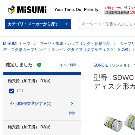
MISUMI | Your Time, Our Priority
17時まで
のご注文で
13
当日出荷対象商品
カテゴリ・メーカーから探す
MISUMI トップ
プーリ・歯車・カップリング・伝動部品
カップ
ディスク形カップリング クランピングタイプ（ダブルディスク）SDWC
確定しました
すべて解除
SUNGIL（ソンイル）
型番 : SDWC-
軸穴径（加工済） D1(φ)
ディスク形カ
12.7
外形図/複数選択する(1)
解除
軸穴径（加工済） D2(φ)