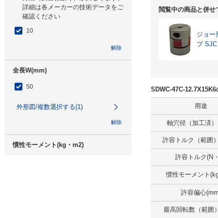
詳細は各メーカーの技術データをご
閲覧中の商品と併せ
確認ください
10
ジョー
プ SJ
解除
全長W(mm)
50
SDWC-47C-12.7X1
用途
外形図/複数選択する(1)
解除
軸穴径（加工済） D
許容トルク（範囲）(
慣性モーメント(kg・m2)
許容トルク(N・
-5
5.5×10
慣性モーメント(kg
解除
許容偏心(mm
許容偏心(mm)
最高回転数（範囲）(r