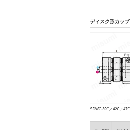
キー溝有無
片側キー溝
ディスク形カップ
解除
d2キー溝記号
K6
解除
d2キー溝幅b2(mm)
6
解除
d2キー溝高さt2(mm)
SDWC-39C／42C／4
2.8
解除