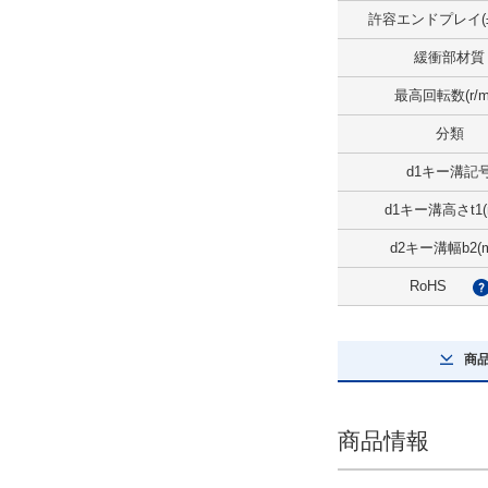
0.2
許容エンドプレイ(±)
解除
緩衝部材質
許容エンドプレイ(±)(mm)
最高回転数(r/mi
0.5
分類
解除
d1キー溝記
d1キー溝高さt1(
緩衝部材質
d2キー溝幅b2(
その他
その他
RoHS
解除
商
最高回転数(r/min)
7500
商品情報
解除