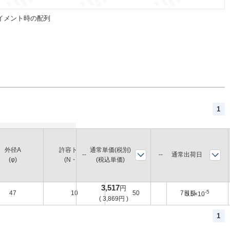
イメント時の配列
1
外径A
許容トルク
通常単価(税別)
全長W
慣性モーメント
通常出荷日
(φ)
(N・m)
(税込単価)
(mm)
(kg・m2)
3,517
円
-5
47
10
50
7日目
5.5×10
(
3,869
円
)
1