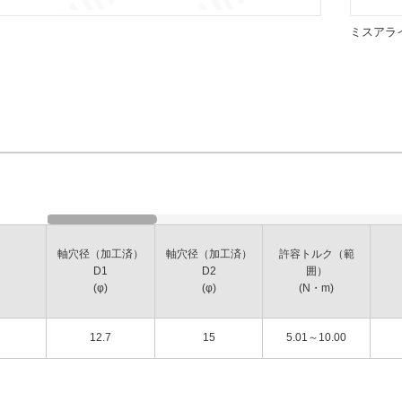
ミスアラ
軸穴径（加工済）
軸穴径（加工済）
許容トルク（範
D1
D2
囲）
(φ)
(φ)
(N・m)
12.7
15
5.01～10.00