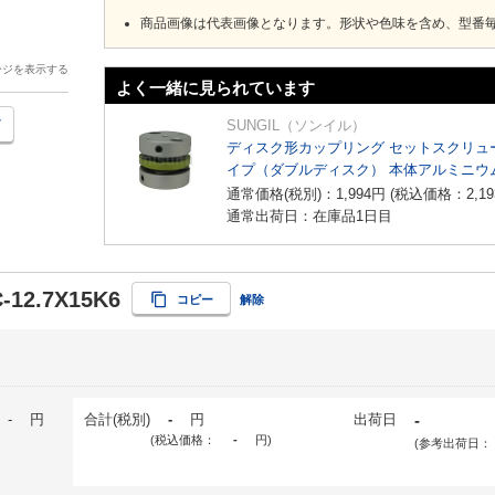
商品画像は代表画像となります。形状や色味を含め、型番
ージを表示する
よく一緒に見られています
SUNGIL（ソンイル）
ディスク形カップリング セットスクリュ
イプ（ダブルディスク） 本体アルミニウ
通常価格(税別)：
1,994
円
(税込価格：
2,19
通常出荷日：在庫品1日目
-12.7X15K6
コピー
解除
-
円
合計(税別)
-
円
出荷日
-
(税込価格：
-
円
)
(参考出荷日：