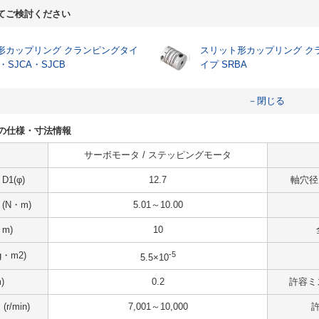
てご検討ください
形カップリング クランピングタイ
スリット形カップリング ク
C・SJCA・SJCB
イプ SRBA
－閉じる
5K6の仕様・寸法情報
サーボモータ / ステッピングモータ
1(φ)
12.7
軸穴径（
N・m)
5.01～10.00
m)
10
-5
・m2)
5.5×10
)
0.2
許容ミ
/min)
7,001～10,000
許