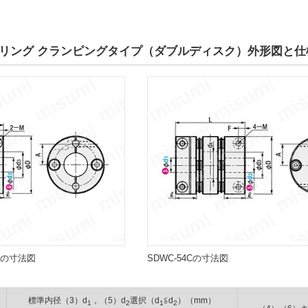
リング クランピングタイプ（ダブルディスク）外形図と仕
7Cの寸法図
SDWC-54Cの寸法図
標準内径（3）d
，（5）d
選択（d
≦d
）（mm）
1
2
1
2