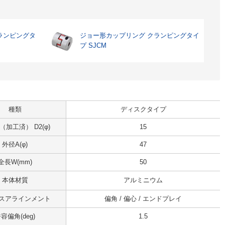
ランピングタ
ジョー形カップリング クランピングタイ
プ SJCM
種類
ディスクタイプ
加工済） D2(φ)
15
外径A(φ)
47
全長W(mm)
50
本体材質
アルミニウム
スアラインメント
偏角 / 偏心 / エンドプレイ
容偏角(deg)
1.5