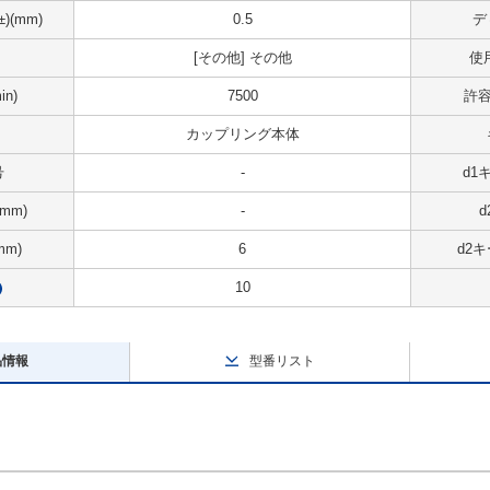
(mm)
0.5
デ
[その他] その他
使
n)
7500
許容
カップリング本体
号
-
d1
mm)
-
mm)
6
d2キ
10
?
品情報
型番リスト