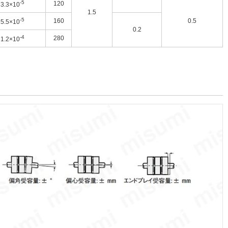
-5
120
3.3×10
1.5
-5
160
0.5
5.5×10
0.2
-4
280
1.2×10