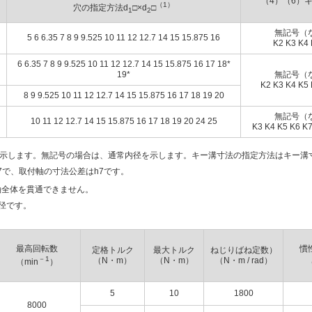
（4）（6）
（1）
穴の指定方法d
□×d
□
1
2
無記号（
5 6 6.35 7 8 9 9.525 10 11 12 12.7 14 15 15.875 16
K2 K3 K4 
6 6.35 7 8 9 9.525 10 11 12 12.7 14 15 15.875 16 17 18*
19*
無記号（
K2 K3 K4 K5 
8 9 9.525 10 11 12 12.7 14 15 15.875 16 17 18 19 20
無記号（
10 11 12 12.7 14 15 15.875 16 17 18 19 20 24 25
K3 K4 K5 K6 K7
法を示します。無記号の場合は、通常内径を示します。キー溝寸法の指定方法はキー溝
7で、取付軸の寸法公差はh7です。
軸全体を貫通できません。
径です。
最高回転数
慣
定格トルク
最大トルク
ねじりばね定数）
－1
（N・m）
（N・m）
（N・m / rad）
（min
）
5
10
1800
8000