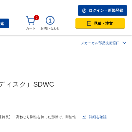
ログイン・新規登録
0
見積・注文
検索
カート
お問い合わせ
メカニカル部品技術窓口
ディスク）SDWC
特長】・高ねじり剛性を持った形状で、耐油性...
詳細を確認