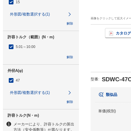
15
外形図/複数選択する(1)
画像をクリックして拡大イメ
解除
カタログ
許容トルク（範囲）(N・m)
5.01～10.00
解除
外径A(φ)
SDWC-47C
型番
:
47
外形図/複数選択する(1)
類似品
解除
単価(税別)
許容トルク(N・m)
メーカーにより、許容トルクの算出
方法（安全係数等）が異なります。