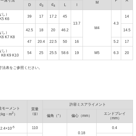
キー溝寸法
F
A
M
d
d
D
L
l
3
4
なし）
39
17
17.2
45
14
K5 K6
13.7
4.3
M4
42.5
18
20
46.2
14.5
なし）
K6 K7 K8
47
20.4
22.5
50
16
5.2
17
なし）
54
25
25.5
58.6
19
M5
6.3
20
 K8 K9 K10
寸法表をご参照ください。
許容ミスアライメント
性モーメント
質量
2
（g）
エンドプレイ
（kg・m
）
偏角（°）
偏心（mm）
（mm）
-5
110
0.4
2.4×10
0.18