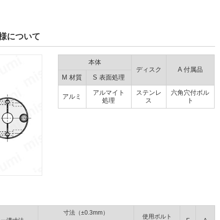
様について
本体
ディスク
A 付属品
M 材質
S 表面処理
アルマイト
ステンレ
六角穴付ボル
アルミ
処理
ス
ト
寸法（±0.3mm）
使用ボルト