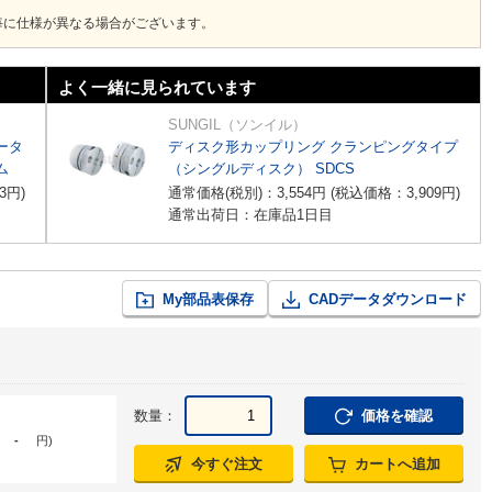
毎に仕様が異なる場合がございます。
よく一緒に見られています
SUNGIL（ソンイル）
ータ
ディスク形カップリング クランピングタイプ
ム
（シングルディスク） SDCS
3
円
)
通常価格(税別)：
3,554
円
(税込価格：
3,909
円
)
通常出荷日：在庫品1日目
My部品表保存
CADデータダウンロード
数量：
価格を確認
-
円
)
今すぐ注文
カートへ追加