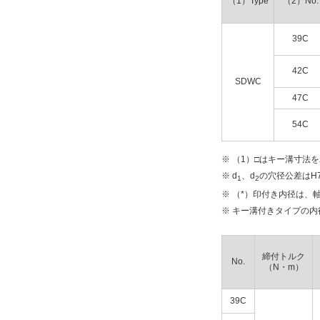
（1）Type
（2）No.
タイプ
SDWC-47C
39C
42C
CAD
SDWC
47C
2D
3D
54C
※ （1）□はキー溝寸
出荷日
※ d
、d
の穴径公差はH
1
2
すべて
※ （*）印付き内径は、
7日以内
※ キー溝付きタイプの内
締付トルク
No.
（N・m）
39C