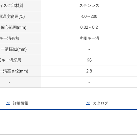
ィスク部材質
ステンレス
用温度範囲(℃)
-50～200
偏心範囲(mm)
0.02～0.2
キー溝有無
片側キー溝
キー溝幅b1(mm)
-
d2キー溝記号
K6
ー溝高さt2(mm)
2.8
-
-
詳細情報
カタログ