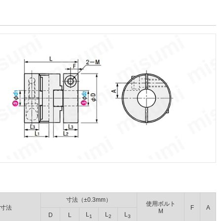
寸法（±0.3mm）
使用ボルト
溝寸法
F
A
M
L
L
L
D
L
1
2
3