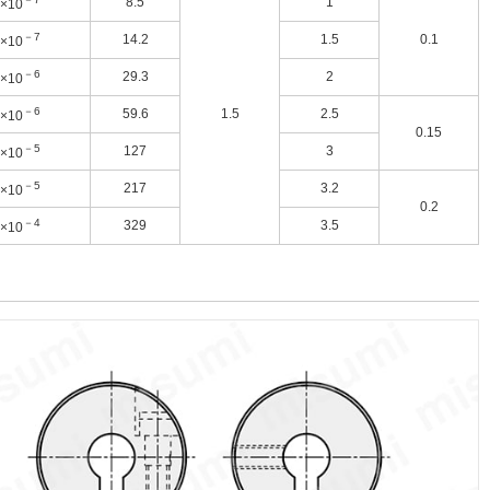
8.5
1
1×10
－7
14.2
1.5
0.1
2×10
－6
29.3
2
7×10
－6
59.6
1.5
2.5
2×10
0.15
－5
127
3
4×10
－5
217
3.2
1×10
0.2
－4
329
3.5
6×10