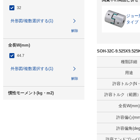
32
ジョー
外形図/複数選択する(1)
タイプ 
解除
全長W(mm)
SOH-32C-9.525X9
44.7
種類詳細
外形図/複数選択する(1)
用途
解除
許容トルク(N・
慣性モーメント(kg・m2)
許容トルク（範囲）(
-6
9.2×10
全長W(mm)
解除
許容偏心(mm
許容偏角(deg
許容偏心(mm)
許容エンドプレイ(±)