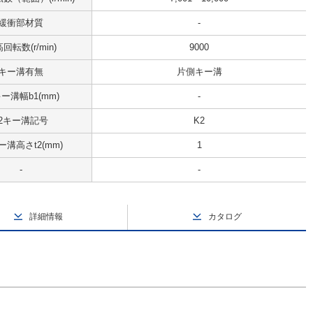
緩衝部材質
-
回転数(r/min)
9000
キー溝有無
片側キー溝
キー溝幅b1(mm)
-
d2キー溝記号
K2
ー溝高さt2(mm)
1
-
-
詳細情報
カタログ