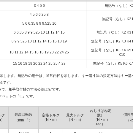
3 4 5 6
無記号（なし）K2
4 5 6 6.35 8
無記号（なし）K2 K
5 6 6.35 8 9 9.525 10
6 6.35 8 9 9.525 10 11 12 14 15
無記号（なし）K2 K3 K4
8 9 9.525 10 11 12 14 15 16 18 19
無記号（なし）K2 K3 K4 K5
無記号（なし）K3 K4 K5 K6
10 11 12 14 15 16 18 19 20 22 24 25
K10
15 16 18 19 20 22 24 25 25.4 28
無記号（なし）K5 K6 K7 K
法を示します。無記号の場合は、通常内径を示します。キー溝寸法の指定方法はキー溝
径です。
H7で、相手取付軸の寸法公差はh7です。
ファベットの「O」です。
ねじりばね定
最高回転数
慣性
ルク
定格トルク
最大トルク
数）
－1
m）
（N・m）
（N・m）
（N・m /
（min
）
（k
rad）