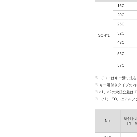
16C
20C
25C
32C
SOH*1
43C
53C
57C
※ （1）□はキー溝寸
※ キー溝付きタイプの内
※ d1、d2の穴径公差は
※ （*1）「O」はアル
締付ト
No.
（N・