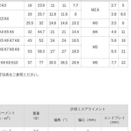
 K3
16
23.9
11
11
7.7
2.7
5
M2.6
20
25.7
11.8
11.8
8
2.8
6.5
3 K4
25.5
32
14.8
14.8
10.2
M3
3.5
8
 K5 K6
32
44.7
21
21
14.4
M4
4.9
11
 K6 K7 K8
43
52
24
24
16.5
5.8
16
M5
 K7 K8 K9
53
58.3
27
27
19.5
6.3
21
8 K9 K10
57
77
36.5
36.5
26.9
M6
7.7
22
寸法表をご参照ください。
許容ミスアライメント
モーメント
重量
2
（g）
エンドプレイ
g・m
）
偏角（°）
偏心（mm）
（mm）
－7