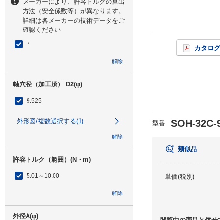
メーカーにより、許容トルクの算出
方法（安全係数等）が異なります。
詳細は各メーカーの技術データをご
確認ください
7
カタログ
解除
軸穴径（加工済） D2(φ)
9.525
外形図/複数選択する(1)
SOH-32C-9
型番
:
解除
類似品
許容トルク（範囲）(N・m)
5.01～10.00
単価(税別)
解除
外径A(φ)
閲覧中の商品と併せ