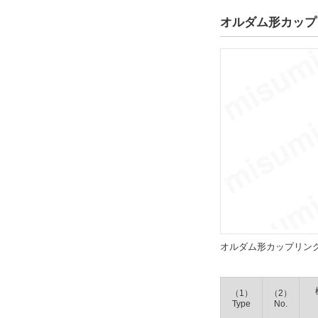
1
オルダム形カップ
解除
タイプ
SOH-32C
CAD
2D
3D
出荷日
オルダム形カップリン
すべて
6日以内
（1）
（2）
Type
No.