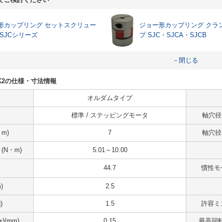
形カップリング セットスクリュー
ジョー形カップリング クラ
SJCシリーズ
プ SJC・SJCA・SJCB
－閉じる
.525K2の仕様・寸法情報
オルダムタイプ
標準 / ステッピングモータ
軸穴径（
m)
7
軸穴径（
N・m)
5.01～10.00
44.7
慣性モー
)
2.5
)
1.5
許容ミ
(mm)
0.15
最高回転