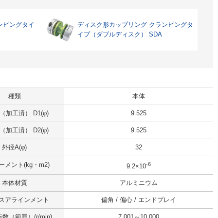
ンピングタイ
ディスク形カップリング クランピングタ
イプ（ダブルディスク） SDA
種類
本体
加工済） D1(φ)
9.525
加工済） D2(φ)
9.525
外径A(φ)
32
-6
メント(kg・m2)
9.2×10
本体材質
アルミニウム
スアラインメント
偏角 / 偏心 / エンドプレイ
数（範囲）(r/min)
7,001～10,000