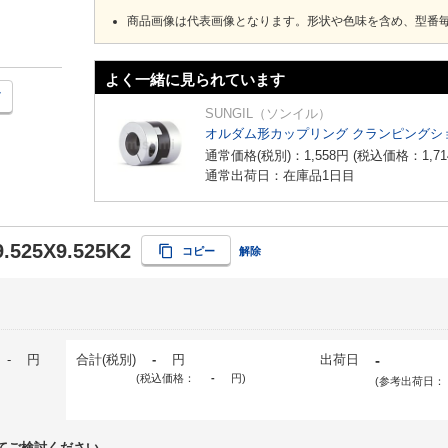
商品画像は代表画像となります。形状や色味を含め、型番
よく一緒に見られています
SUNGIL（ソンイル）
オルダム形カップリング クランピングショ
通常価格(税別)：
1,558
円
(税込価格：
1,71
通常出荷日：在庫品1日目
.525X9.525K2
コピー
解除
-
円
合計(税別)
-
円
出荷日
-
(税込価格：
-
円
)
(参考出荷日：
てご検討ください