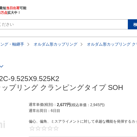
最短
当日出荷
5万点
拡大中！
リング・軸継手
オルダム形カップリング
オルダム形カップリング ク
C-9.525X9.525K2

ップリング クランピングタイプ SOH
通常単価(税別)
2,677
円
税込単価
2,945
円
通常出荷日：
6日目
偏心、偏角、ミスアライメントに対して卓越な機能を発揮するカッ
0