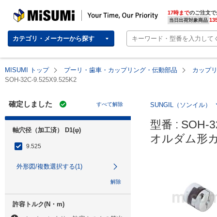
MISUMI | Your Time, Our Priority
17時まで
のご注文で
13
当日出荷対象商品
カテゴリ・メーカーから探す
MISUMI トップ
プーリ・歯車・カップリング・伝動部品
カップ
SOH-32C-9.525X9.525K2
確定しました
すべて解除
SUNGIL（ソンイル）
型番 : SOH-32
軸穴径（加工済） D1(φ)
オルダム形カ
9.525
外形図/複数選択する(1)
解除
許容トルク(N・m)