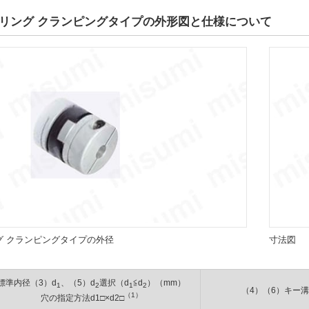
リング クランピングタイプの外形図と仕様について
グ クランピングタイプの外径
寸法図
標準内径（3）d
、（5）d
選択（d
≦d
）（mm）
1
2
1
2
（4）（6）キー
（1）
穴の指定方法d1□×d2□