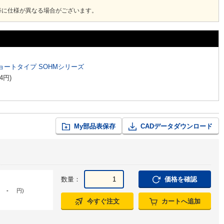
毎に仕様が異なる場合がございます。
ートタイプ SOHMシリーズ
4
円
)
My部品表保存
CADデータダウンロード
数量：
価格を確認
-
円
)
今すぐ注文
カートへ追加