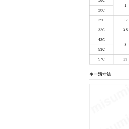
16C
1
20C
25C
1.7
32C
3.5
43C
8
53C
57C
13
キー溝寸法