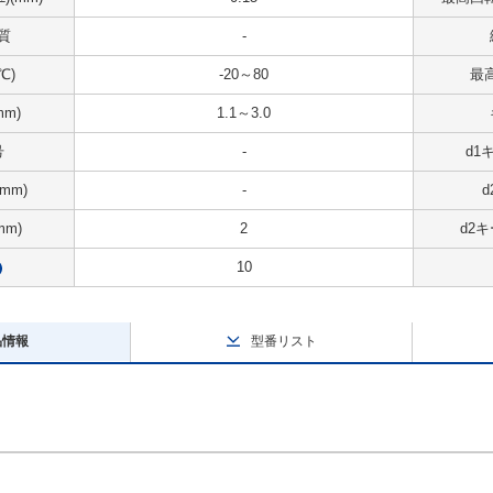
質
-
℃)
-20～80
最高
m)
1.1～3.0
号
-
d1
mm)
-
mm)
2
d2キ
10
?
品情報
型番リスト