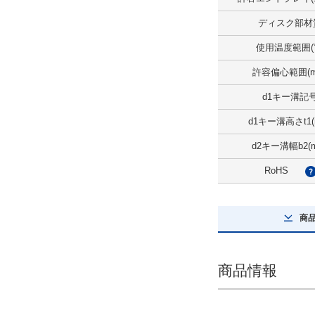
2.5
ディスク部材
解除
使用温度範囲(
許容エンドプレイ(±)(mm)
許容偏心範囲(m
0.15
d1キー溝記
解除
d1キー溝高さt1(
最高回転数（範囲）(r/min)
d2キー溝幅b2(
7,001～10,000
RoHS
解除
商
最高回転数(r/min)
9000
商品情報
解除
許容偏心範囲(mm)