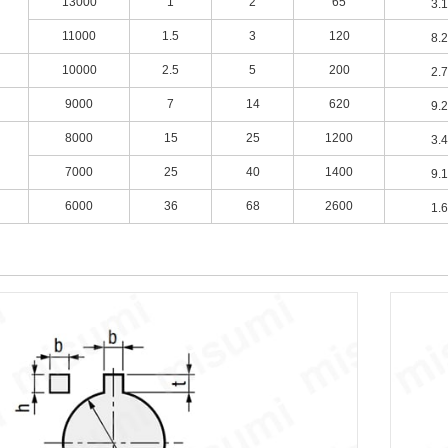
13000
1
2
65
3.
11000
1.5
3
120
8.
10000
2.5
5
200
2.
9000
7
14
620
9.
8000
15
25
1200
3.
7000
25
40
1400
9.
6000
36
68
2600
1.