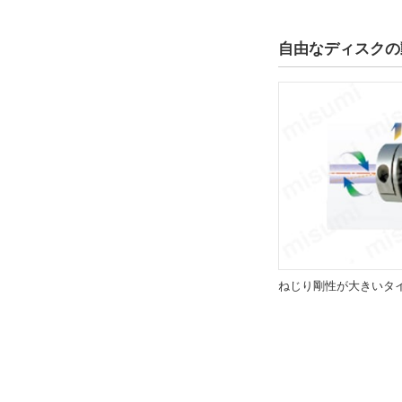
1.1～3.0
解除
自由なディスクの
キー溝有無
片側キー溝
解除
d2キー溝記号
K2
解除
ねじり剛性が大きいタ
d2キー溝幅b2(mm)
2
解除
d2キー溝高さt2(mm)