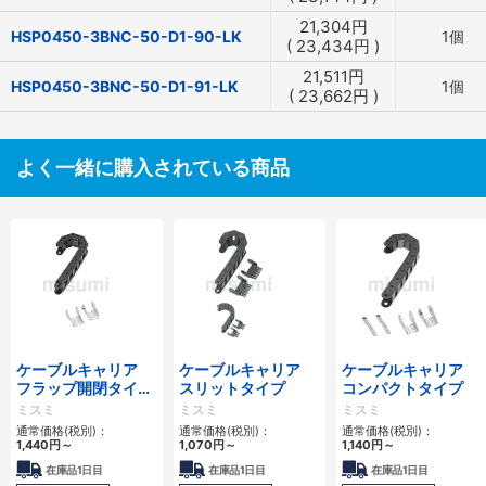
21,304
円
HSP0450-3BNC-50-D1-90-LK
1個
(
23,434
円
)
21,511
円
HSP0450-3BNC-50-D1-91-LK
1個
(
23,662
円
)
よく一緒に購入されている商品
ケーブルキャリア
ケーブルキャリア
ケーブルキャリア
フラップ開閉タイ
スリットタイプ
コンパクトタイプ
プ 本体＋取付金具
ミスミ
ミスミ
ミスミ
通常価格(税別)：
通常価格(税別)：
通常価格(税別)：
1,440
円
～
1,070
円
～
1,140
円
～
在庫品1日目
在庫品1日目
在庫品1日目