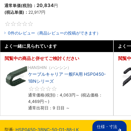
20,834
通常単価(税別)：
円
(税込単価)：
22,917
円
0
0件のレビュー（商品レビューの投稿ができます）
よく一緒に見られています
よく一
閲覧中の商品と併せてご検討ください
閲覧
HANSHIN（ハンシン）
ケーブルキャリア 一般FA用 HSP0450-
1BNシリーズ
0
通常価格(税別)：
4,063
円
～
(税込価格：
4,469
円
～)
通常出荷日：9 日目 ～
仕様・寸法

型番:
HSP0450-3BNC-50-D1-88-LK