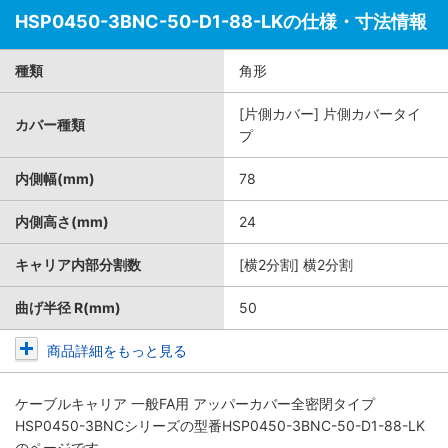
HSP0450-3BNC-50-D1-88-LKの仕様・寸法情報
種類
角形
[片側カバー] 片側カバータイ
カバー種類
プ
内側幅(mm)
78
内側高さ(mm)
24
キャリア内部分割数
[横2分割] 横2分割
曲げ半径 R(mm)
50
商品詳細をもっと見る
ケーブルキャリア 一般FA用 アッパーカバー全密閉タイプ
HSP0450-3BNCシリーズ
の型番HSP0450-3BNC-50-D1-88-LK
のページです。