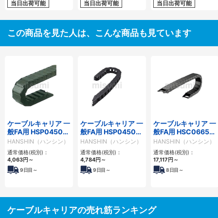
当日出荷可能
当日出荷可能
当日出荷可能
この商品を見た人は、こんな商品も見ています
ケーブルキャリア 一
ケーブルキャリア 一
ケーブルキャリア 一
般FA用 HSP0450-
般FA用 HSP0450-
般FA用 HSC0665シ
1BNシリーズ
2BNシリーズ
リーズ
HANSHIN（ハンシン）
HANSHIN（ハンシン）
HANSHIN（ハンシン）
［HSP0450-BN］
通常価格(税別)：
通常価格(税別)：
通常価格(税別)：
4,063
円
～
4,784
円
～
17,117
円
～
9
日目～
9
日目～
8
日目～
ケーブルキャリアの売れ筋ランキング