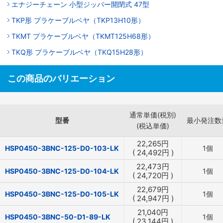
エナジーチェーン 小型ジッパー開閉式 47型
TKP形 プラケーブルベヤ（TKP13H10形）
TKMT プラケーブルベヤ（TKMT125H68形）
TKQ形 プラケーブルベヤ（TKQ15H28形）
この商品のバリエーション
通常単価(税別)
型番
最小発注数
(税込単価)
22,265
円
HSP0450-3BNC-125-D0-103-LK
1個
(
24,492
円
)
22,473
円
HSP0450-3BNC-125-D0-104-LK
1個
(
24,720
円
)
22,679
円
HSP0450-3BNC-125-D0-105-LK
1個
(
24,947
円
)
21,040
円
HSP0450-3BNC-50-D1-89-LK
1個
(
23,144
円
)