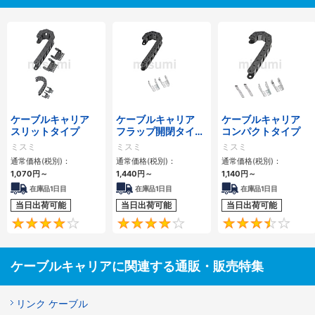
ケーブルキャリア
ケーブルキャリア
ケーブルキャリア
スリットタイプ
フラップ開閉タイ
コンパクトタイプ
プ 本体＋取付金具
ミスミ
ミスミ
ミスミ
通常価格(税別)：
通常価格(税別)：
通常価格(税別)：
1,070
円
～
1,440
円
～
1,140
円
～
在庫品1日目
在庫品1日目
在庫品1日目
当日出荷可能
当日出荷可能
当日出荷可能
4.1
4.2
ケーブルキャリアに関連する通販・販売特集
リンク ケーブル