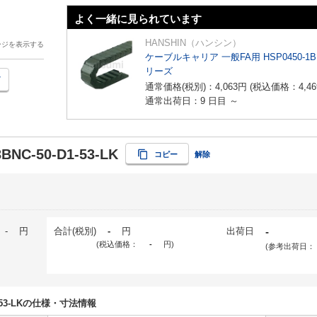
よく一緒に見られています
HANSHIN（ハンシン）
ージを表示する
ケーブルキャリア 一般FA用 HSP0450-1
リーズ
通常価格(税別)：
4,063
円
(税込価格：
4,46
通常出荷日：9 日目 ～
3BNC-50-D1-53-LK
コピー
解除
-
円
合計(税別)
-
円
出荷日
-
(税込価格：
-
円
)
(参考出荷日：
D1-53-LKの仕様・寸法情報