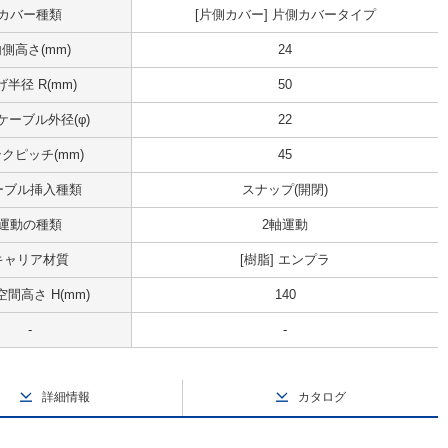
カバー種類
[片側カバー] 片側カバータイプ
側高さ(mm)
24
げ半径 R(mm)
50
ケーブル外径(φ)
22
クピッチ(mm)
45
ーブル挿入種類
スナップ(開閉)
運動の種類
2軸運動
キャリア材質
[樹脂] エンプラ
間高さ H(mm)
140
-
-
詳細情報
カタログ