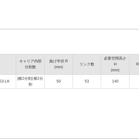
必要空間高さ
キャリア内部
曲げ半径 R
リンク数
H
R
分割数
(mm)
(mm)
[横2分割] 横2分
53-LK
50
53
140
割