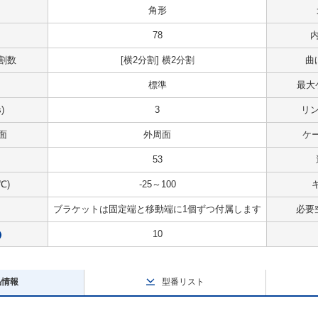
角形
78
内
割数
[横2分割] 横2分割
曲
標準
最大
)
3
リン
面
外周面
ケ
53
℃)
-25～100
ブラケットは固定端と移動端に1個ずつ付属します
必要空
10
?
品情報
型番リスト