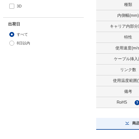
種類
3D
内側幅(mm)
出荷日
キャリア内部分
すべて
特性
8日以内
使用速度(m/s
ケーブル挿入
リンク数
使用温度範囲(
備考
RoHS
商