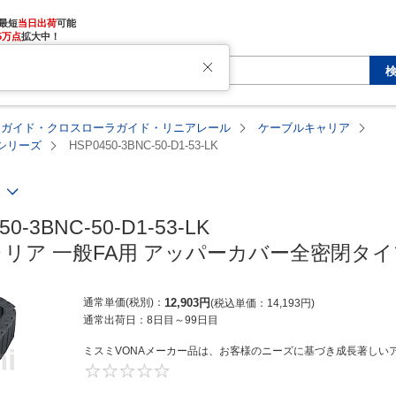
最短
当日出荷
5万点
拡大中！
アガイド・クロスローラガイド・リニアレール
ケーブルキャリア
Cシリーズ
HSP0450-3BNC-50-D1-53-LK
0-3BNC-50-D1-53-LK

ア 一般FA用 アッパーカバー全密閉タイプ H
通常単価(税別)
12,903
円
税込単価
14,193
円
通常出荷日：
8日目
～
99日目
ミスミVONAメーカー品は、お客様のニーズに基づき成長著しいア
0