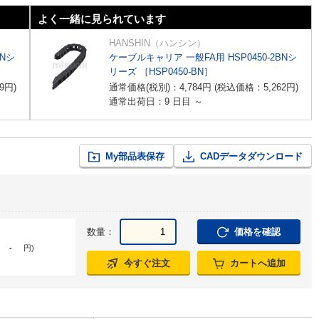
よく一緒に見られています
HANSHIN（ハンシン）
BNシ
ケーブルキャリア 一般FA用 HSP0450-2BNシ
リーズ ［HSP0450-BN］
9
円
)
通常価格(税別)：
4,784
円
(税込価格：
5,262
円
)
通常出荷日：9 日目 ～
My部品表保存
CADデータダウンロード
数量：
価格を確認
-
円
)
今すぐ注文
カートへ追加