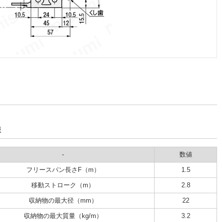
様
-
数値
フリースパン長さF（m）
1.5
移動ストローク（m）
2.8
収納物の最大径（mm）
22
収納物の最大質量（kg/m）
3.2