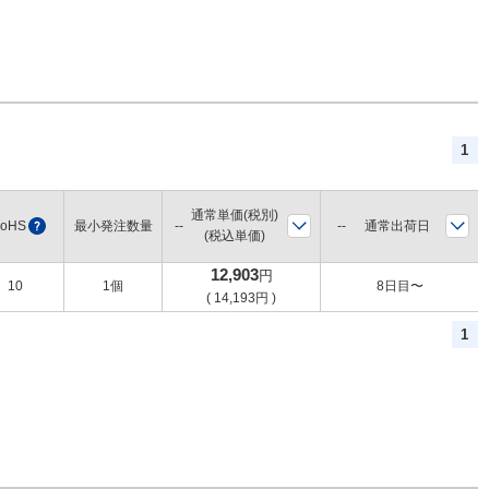
1
通常単価(税別)
通常出荷日
oHS
?
最小発注数量
(税込単価)
12,903
円
10
1個
8日目〜
(
14,193
円
)
1