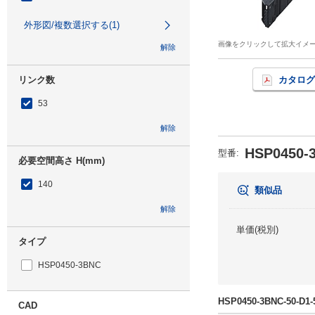
外形図/複数選択する(1)
画像をクリックして拡大イメ
解除
リンク数
カタログ
53
解除
HSP0450-
型番
:
必要空間高さ H(mm)
140
類似品
解除
単価(税別)
タイプ
HSP0450-3BNC
HSP0450-3BNC-50-
CAD