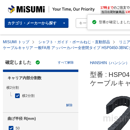
MISUMI | Your Time, Our Priority
17時まで
のご注文で
13
当日出荷対象商品
カテゴリ・メーカーから探す
MISUMI トップ
シャフト・ガイド・ボールねじ・直動部品
リニ
ケーブルキャリア 一般FA用 アッパーカバー全密閉タイプ HSP0450-3BN
確定しました
すべて解除
HANSHIN（ハンシン）
型番 : HSP045
キャリア内部分割数
ケーブルキャリ
横2分割
横2分割
解除
曲げ半径 R(mm)
50