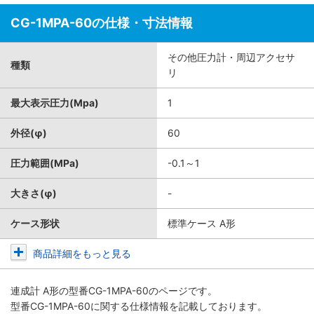
CG-1MPA-60の仕様・寸法情報
その他圧力計・周辺アクセサ
種類
リ
最大表示圧力(Mpa)
1
外径(φ)
60
圧力範囲(MPa)
-0.1～1
大きさ(φ)
-
ケース形状
標準ケース A形
商品詳細をもっと見る
連成計 A形
の型番CG-1MPA-60のページです。
型番CG-1MPA-60に関する仕様情報を記載しております。