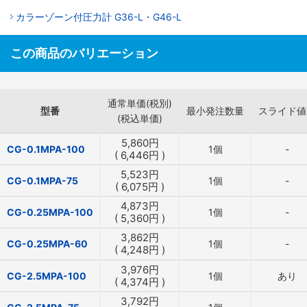
カラーゾーン付圧力計 G36-L・G46-L
この商品のバリエーション
通常単価(税別)
型番
最小発注数量
スライド値
(税込単価)
5,860
円
CG-0.1MPA-100
1個
-
(
6,446
円
)
5,523
円
CG-0.1MPA-75
1個
-
(
6,075
円
)
4,873
円
CG-0.25MPA-100
1個
-
(
5,360
円
)
3,862
円
CG-0.25MPA-60
1個
-
(
4,248
円
)
3,976
円
CG-2.5MPA-100
1個
あり
(
4,374
円
)
3,792
円