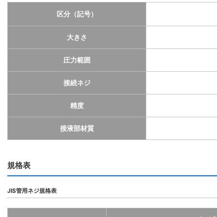
区分（記号）
大きさ
圧力範囲
接続ネジ
精度
接液部材質
規格表
JIS管用ネジ規格表