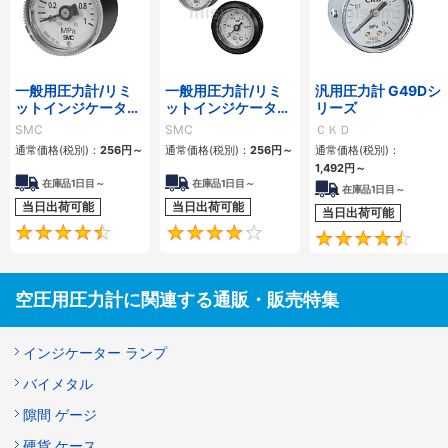
一般用圧力計/リミ
一般用圧力計/リミ
汎用圧力計 G49Dシ
ットインジケータ付
ットインジケータ付
リーズ
G36・GA36
G46・GA46
SMC
SMC
ＣＫＤ
通常価格(税別)：
256
円
～
通常価格(税別)：
256
円
～
通常価格(税別)：
1,492
円
～
在庫品1日目～
在庫品1日目～
在庫品1日目～
当日出荷可能
当日出荷可能
当日出荷可能
4.6
4
空圧用圧力計に関連する通販・販売特集
インジケーター ランプ
バイメタル
隙間 ゲージ
硬貨 ケース