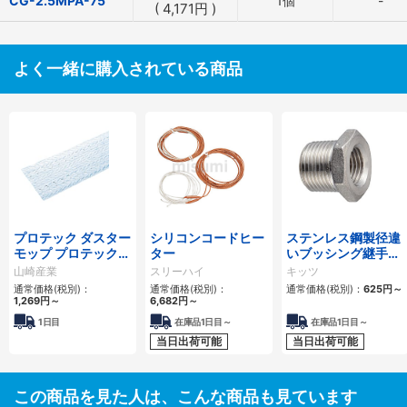
CG-2.5MPA-75
1個
-
(
4,171
円
)
よく一緒に購入されている商品
プロテック ダスター
シリコンコードヒー
ステンレス鋼製径違
モップ プロテック
ター
いブッシング継手ね
マイクロクロス （使
じ込み
山崎産業
スリーハイ
キッツ
い切りタイプ）
通常価格(税別)：
通常価格(税別)：
通常価格(税別)：
625
円
～
1,269
円
～
6,682
円
～
1日目
在庫品1日目～
在庫品1日目～
当日出荷可能
当日出荷可能
この商品を見た人は、こんな商品も見ています