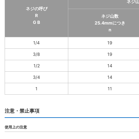
ネジ
ネジの呼び
R
ネジ山数
G B
25.4mmにつき
n
1/4
19
3/8
19
1/2
14
3/4
14
1
11
注意・禁止事項
使用上の注意