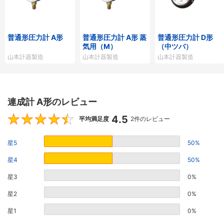
普通形圧力計 A形
普通形圧力計 A形 蒸
普通形圧力計 D形
気用（M）
（中ツバ）
山本計器製造
山本計器製造
山本計器製造
連成計 A形のレビュー
4.5
4.5
平均満足度
2件のレビュー
星5
50%
星4
50%
星3
0%
星2
0%
星1
0%