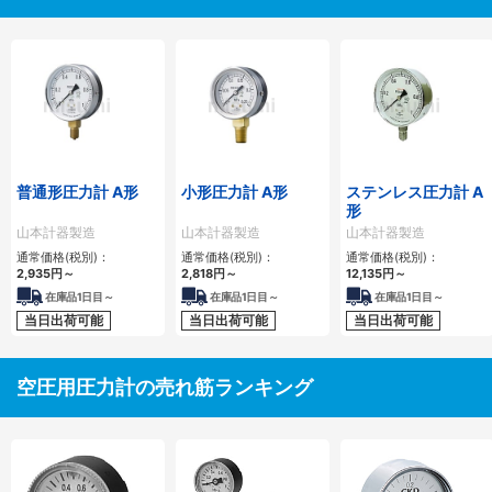
普通形圧力計 A形
小形圧力計 A形
ステンレス圧力計 A
形
山本計器製造
山本計器製造
山本計器製造
通常価格(税別)：
通常価格(税別)：
通常価格(税別)：
2,935
円
～
2,818
円
～
12,135
円
～
在庫品1日目～
在庫品1日目～
在庫品1日目～
当日出荷可能
当日出荷可能
当日出荷可能
空圧用圧力計の売れ筋ランキング