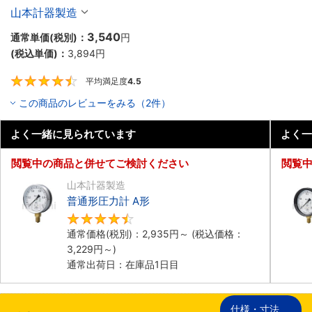
山本計器製造
3,540
通常単価(税別)：
円
(税込単価)：
3,894
円
平均満足度
4.5
4.5
この商品のレビューをみる（2件）
よく一緒に見られています
よく一
閲覧中の商品と併せてご検討ください
閲覧
山本計器製造
普通形圧力計 A形
4.5
通常価格(税別)：
2,935
円
～
(税込価格：
3,229
円
～)
通常出荷日：在庫品1日目
仕様・寸法
