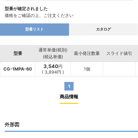
型番が確定されました
価格をご確認の上、ご注文ください
型番リスト
カタログ
通常単価(税別)
型番
最小発注数量
スライド値引
(税込単価)
3,540
円
CG-1MPA-60
1個
(
3,894
円
)
1
商品情報
外形図