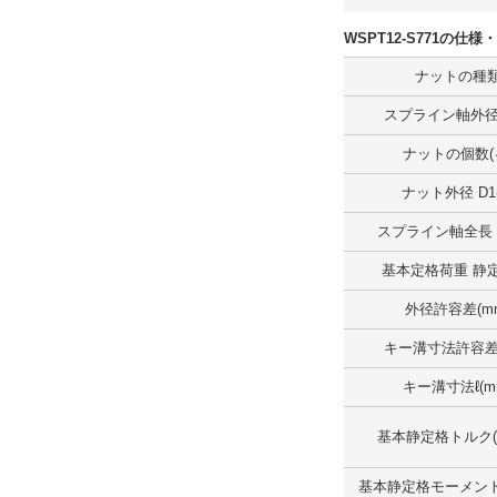
WSPT12-S771の仕
ナットの種
スプライン軸外径 
ナットの個数(
ナット外径 D1(
スプライン軸全長 L
基本定格荷重 静定
外径許容差(m
キー溝寸法許容差(
キー溝寸法ℓ(m
基本静定格トルク(
基本静定格モーメント