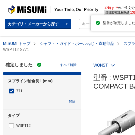
MISUMI | Your Time, Our Priority
17時まで
のご注文で
13
当日出荷対象商品
カテゴリ・メーカーから探す
MISUMI トップ
シャフト・ガイド・ボールねじ・直動部品
スプ
WSPT12-S771
確定しました
すべて解除
WONST
型番 : WSPT1
スプライン軸全長 L(mm)
COMPACT
771
解除
タイプ
WSPT12