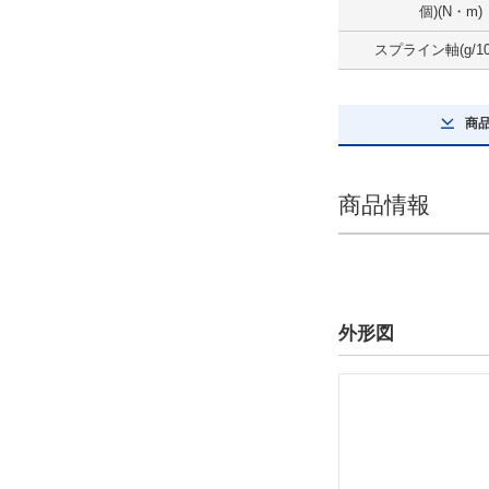
個)(N・m)
スプライン軸(g/10
商
商品情報
外形図