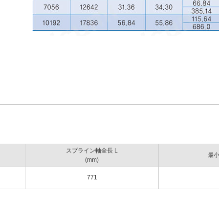
スプライン軸全長 L
最
(mm)
771