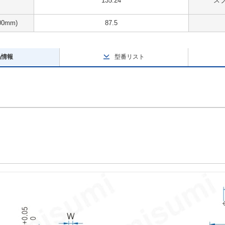
135.24
スプ
0mm)
87.5
品情報
型番リスト