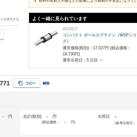
材料や部材入手難などの影響により納期が不安定になって
よく一緒に見られています
ージを表示する
WONST
コンパクト ボールスプライン（WSPシリ
ズ）
通常価格(税別)：
17,027
円
(税込価格：
18,730
円
)
通常出荷日：5 日目 ～
771
コピー
解除
-
円
合計(税別)
-
円
出荷日
-
(税込価格：
-
円
)
(参考出荷日：