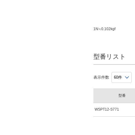
1N≒0.102kgf
型番リスト
表示件数
型番
WSPT12-S771