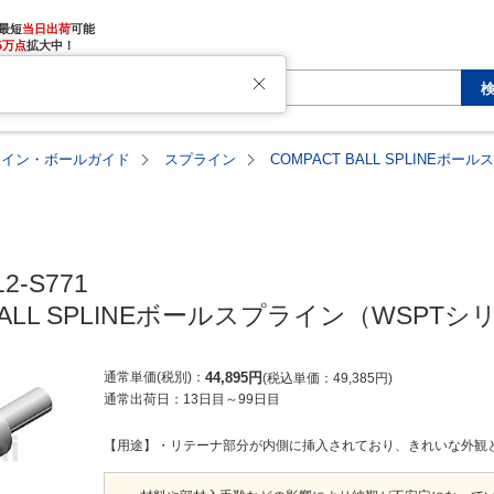
最短
当日出荷
5万点
拡大中！
ライン・ボールガイド
スプライン
COMPACT BALL SPLINEボ
2-S771

 BALL SPLINEボールスプライン（WSPT
通常単価(税別)
44,895
円
税込単価
49,385
円
通常出荷日：
13日目
～
99日目
【用途】・リテーナ部分が内側に挿入されており、きれいな外観