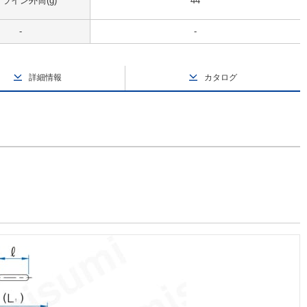
ライン外筒(g)
44
-
-
詳細情報
カタログ