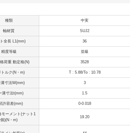
種類
中実
軸材質
SUJ2
ト全長 L1(mm)
36
精度等級
並級
格荷重 動定格(N)
3528
トルク(N・m)
T : 5.88/To : 10.78
溝寸法W(mm)
3
溝寸法t(mm)
1.5
径許容差(mm)
0-0.018
モーメント(ナット1
19.20
個)(N・m)