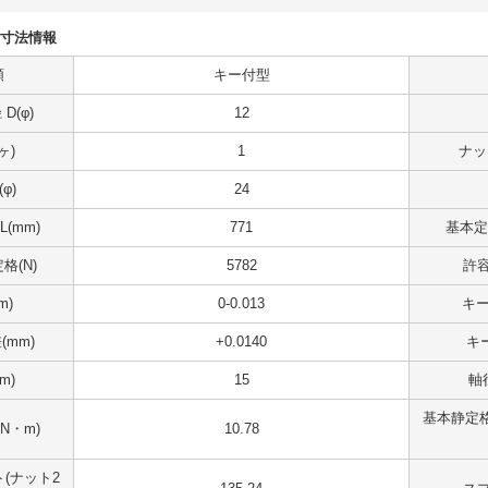
様・寸法情報
類
キー付型
D(φ)
12
ヶ)
1
ナッ
φ)
24
(mm)
771
基本定
格(N)
5782
許容
m)
0-0.013
キー
mm)
+0.0140
キー
m)
15
軸
基本静定格
N・m)
10.78
(ナット2