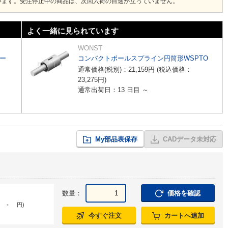
います。受注停止中の商品は、次回入荷の目途が立っていません。
よく一緒に見られています
WONST
ー
コンパクトボールスプライン円筒形WSPTO
通常価格(税別)：
21,159
円
(税込価格：
23,275
円
)
通常出荷日：13 日目 ～
My部品表保存
CADデータ未対応
数量：
価格を確認
-
円
)
今すぐ注文
カートへ追加